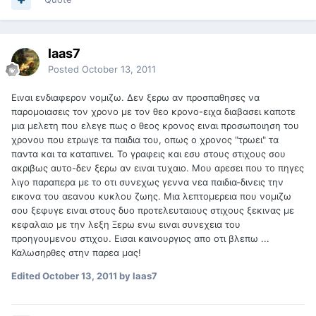
laas7
Posted
October 13, 2011
Ειναι ενδιαφερον νομιζω. Δεν ξερω αν προσπαθησες να
παρομοιασεις τον χρονο με τον θεο κρονο-ειχα διαβασει καποτε
μια μελετη που ελεγε πως ο θεος κρονος ειναι προσωποιηση του
χρονου που ετρωγε τα παιδια του, οπως ο χρονος "τρωει" τα
παντα και τα καταπινει. Το γραφεις και εσυ στους στιχους σου
ακριβως αυτο-δεν ξερω αν ειναι τυχαιο. Μου αρεσει που το πηγες
λιγο παραπερα με το οτι συνεχως γεννα νεα παιδια-δινεις την
εικονα του αεανου κυκλου ζωης. Μια λεπτομερεια που νομιζω
σου ξεφυγε ειναι στους δυο προτελευταιους στιχους ξεκινας με
κεφαλαιο με την λεξη Ξερω ενω ειναι συνεχεια του
προηγουμενου στιχου. Εισαι καινουργιος απο οτι βλεπω ...
Καλωσηρθες στην παρεα μας!
Edited
October 13, 2011
by laas7