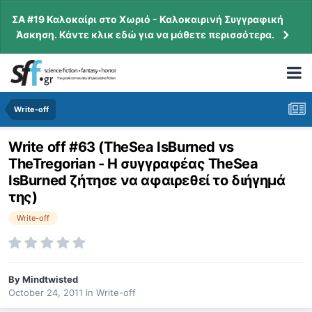
ΣΑ #19 Καλοκαίρι στο Χωριό - Καλοκαιρινή Συγγραφική
Άσκηση. Κάντε κλικ εδώ για να μάθετε περισσότερα.
Write-off
Write off #63 (TheSea IsBurned vs
TheTregorian - Η συγγραφέας TheSea
IsBurned ζήτησε να αφαιρεθεί το διήγημά
της)
Write-off
By
Mindtwisted
October 24, 2011
in
Write-off