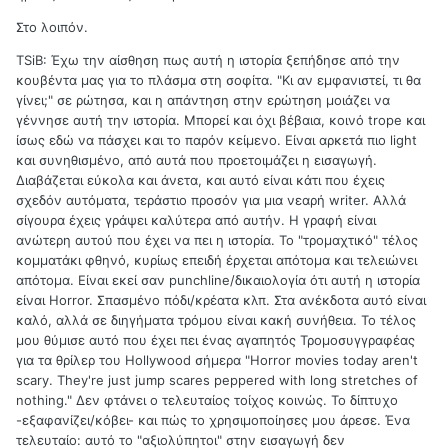
Στο λοιπόν.
TSiB: Έχω την αίσθηση πως αυτή η ιστορία ξεπήδησε από την
κουβέντα μας για το πλάσμα στη σοφίτα. "Κι αν εμφανιστεί, τι θα
γίνει;" σε ρώτησα, και η απάντηση στην ερώτηση μοιάζει να
γέννησε αυτή την ιστορία. Μπορεί και όχι βέβαια, κοινό trope και
ίσως εδώ να πάσχει και το παρόν κείμενο. Είναι αρκετά πιο light
και συνηθισμένο, από αυτά που προετοιμάζει η εισαγωγή.
Διαβάζεται εύκολα και άνετα, και αυτό είναι κάτι που έχεις
σχεδόν αυτόματα, τεράστιο προσόν για μια νεαρή writer. Αλλά
σίγουρα έχεις γράψει καλύτερα από αυτήν. Η γραφή είναι
ανώτερη αυτού που έχει να πει η ιστορία. Το "τρομαχτικό" τέλος
κομματάκι φθηνό, κυρίως επειδή έρχεται απότομα και τελειώνει
απότομα. Είναι εκεί σαν punchline/δικαιολογία ότι αυτή η ιστορία
είναι Horror. Σπασμένο πόδι/κρέατα κλπ. Στα ανέκδοτα αυτό είναι
καλό, αλλά σε διηγήματα τρόμου είναι κακή συνήθεια. Το τέλος
μου θύμισε αυτό που έχει πει ένας αγαπητός Τρομοσυγγραφέας
για τα θρίλερ του Hollywood σήμερα "Horror movies today aren't
scary. They're just jump scares peppered with long stretches of
nothing." Δεν φτάνει ο τελευταίος τοίχος κοινώς. Το δίπτυχο
-εξαφανίζει/κόβει- και πώς το χρησιμοποίησες μου άρεσε. Ένα
τελευταίο: αυτό το "αξιολύπητοι" στην εισαγωγή δεν