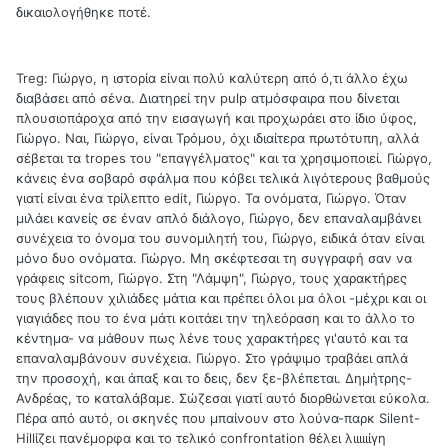
δικαιολογήθηκε ποτέ.
Treg: Γιώργο, η ιστορία είναι πολύ καλύτερη από ό,τι άλλο έχω
διαβάσει από σένα. Διατηρεί την pulp ατμόσφαιρα που δίνεται
πλουσιοπάροχα από την εισαγωγή και προχωράει στο ίδιο ύφος,
Γιώργο. Ναι, Γιώργο, είναι Τρόμου, όχι ιδιαίτερα πρωτότυπη, αλλά
σέβεται τα tropes του "επαγγέλματος" και τα χρησιμοποιεί. Γιώργο,
κάνεις ένα σοβαρό σφάλμα που κόβει τελικά λιγότερους βαθμούς
γιατί είναι ένα τρίλεπτο edit, Γιώργο. Τα ονόματα, Γιώργο. Όταν
μιλάει κανείς σε έναν απλό διάλογο, Γιώργο, δεν επαναλαμβάνει
συνέχεια το όνομα του συνομιλητή του, Γιώργο, ειδικά όταν είναι
μόνο δυο ονόματα. Γιώργο. Μη σκέφτεσαι τη συγγραφή σαν να
γράφεις sitcom, Γιώργο. Στη "Λάμψη", Γιώργο, τους χαρακτήρες
τους βλέπουν χιλιάδες μάτια και πρέπει όλοι μα όλοι -μέχρι και οι
γιαγιάδες που το ένα μάτι κοιτάει την τηλεόραση και το άλλο το
κέντημα- να μάθουν πως λένε τους χαρακτήρες γι'αυτό και τα
επαναλαμβάνουν συνέχεια. Γιώργο. Στο γράψιμο τραβάει απλά
την προσοχή, και άπαξ και το δεις, δεν ξε-βλέπεται. Δημήτρης-
Ανδρέας, το καταλάβαμε. Σώζεσαι γιατί αυτό διορθώνεται εύκολα.
Πέρα από αυτό, οι σκηνές που μπαίνουν στο λούνα-παρκ Silent-
Hillίζει πανέμορφα και το τελικό confrontation θέλει λιιιιιίγη