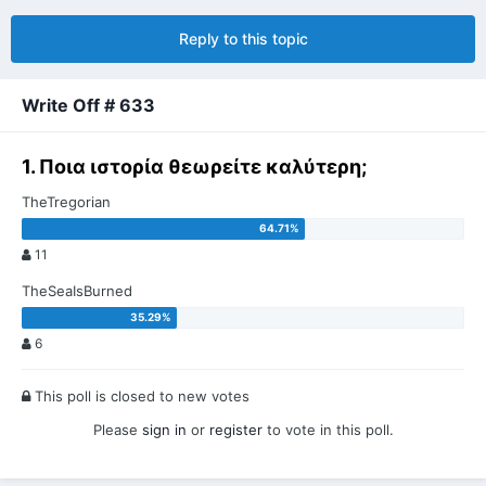
Reply to this topic
Write Off # 633
1. Ποια ιστορία θεωρείτε καλύτερη;
TheTregorian
11
TheSeaIsBurned
6
This poll is closed to new votes
Please
sign in
or
register
to vote in this poll.