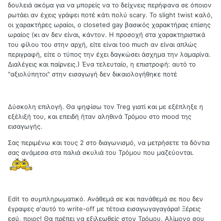
δουλειά ακόμα για να μπορείς να το δείχνεις περήφανα σε όποιον
ρωτάει αν έχεις γράψει ποτέ κάτι πολύ scary. Το slight twist καλό,
οι χαρακτήρες ωραίοι, ο closeted gay βασικός χαρακτήρας επίσης
ωραίος (κι αν δεν είναι, κάντον. Η προσοχή στα χαρακτηριστικά
του φίλου του στην αρχή, είτε είναι too much αν είναι απλώς
περιγραφή, είτε ο τύπος την έχει δαγκώσει άσχημα την λαμαρίνα.
Διαλέγεις και παίρνεις.) Ένα τελευταίο, η επιστροφή: αυτό το
"αξιολύπητοι" στην εισαγωγή δεν δικαιολογήθηκε ποτέ
Δύσκολη επιλογή. Θα ψηφίσω τον Treg γιατί και με εξέπληξε η
εξέλιξή του, και επειδή ήταν αληθινά Τρόμου στο mood της
εισαγωγής.
Σας περιμένω και τους 2 στο διαγωνισμό, να μετρήσετε τα δόντια
σας ανάμεσα στα παλιά σκυλιά του Τρόμου που μαζεύονται.
Edit το συμπληρωματικό. Ανάθεμά σε και πανάθεμά σε που δεν
έγραψες σ'αυτό το write-off με τέτοια εισαγωγαγαγάρα! Ξέρεις
εσύ, ποιος! Θα πρέπει να εξιλεωθείς στον Τρόμου. Αλίμονο σου