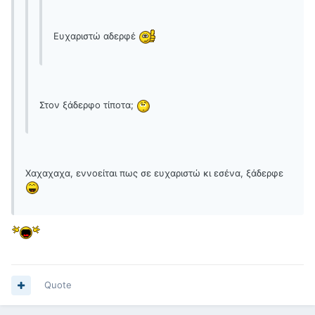
Ευχαριστώ αδερφέ
Στον ξάδερφο τίποτα;
Χαχαχαχα, εννοείται πως σε ευχαριστώ κι εσένα, ξάδερφε
Quote