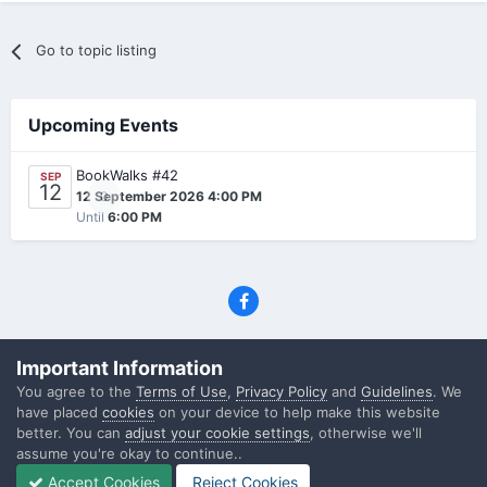
Go to topic listing
Upcoming Events
BookWalks #42
SEP
12
0
12 September 2026 4:00 PM
Until
6:00 PM
Privacy Policy
Contact Us
Cookies
Important Information
(C) SFF.gr, All rights reserved
You agree to the
Terms of Use
,
Privacy Policy
and
Guidelines
. We
Powered by Invision Community
have placed
cookies
on your device to help make this website
better. You can
adjust your cookie settings
, otherwise we'll
assume you're okay to continue..
Accept Cookies
Reject Cookies