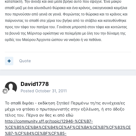
καταπακτή. Την άνοιξε και εκεί μέσα βρήκε αυτό που έψαχνε. Ένα μακρύ
σπαθί μαζί με ένα αλυσιδωτό θώρακα και ένα κράνος, οικογενειακά κειμήλια
που περνούσαν από γενιά σε γενιά. Φορώντας το θώρακα και το κράνος και
παίρνοντας το σπαθί στα χέρια του βγήκε από το στάβλο και κατευθύνθηκε
προς τον τάφο του πατέρα του. Γονάτισε μπροστά στον τάφο και κοιτώντας
τα βουνά της Μόρντορ ορκίστηκε να πολεμήσει με όλη του την δύναμη της
ορδές του Μαύρου Άρχοντα ώσπου να νικήσει ή να πεθάνει.
Quote
David1778
Posted
October 31, 2011
Το σπαθί διψάει - εκδίκηση ζητάει! Περιμένω τη/τις συνέχεια/ες
μέχρι να φτάσει ο πρωταγωνιστής στην εξιλέωση, ή στο άδοξο
τέλος του. Πέρνα αν θες κι από εδώ
http://community.sff.gr/topic/12946-%CE%B7-
%CE%B5%CE%BA%CE%B4%CE%AF%CE%BA%CE%B7%CF%83%CE
%B7-%CF%84%CE%BF%CF%85-