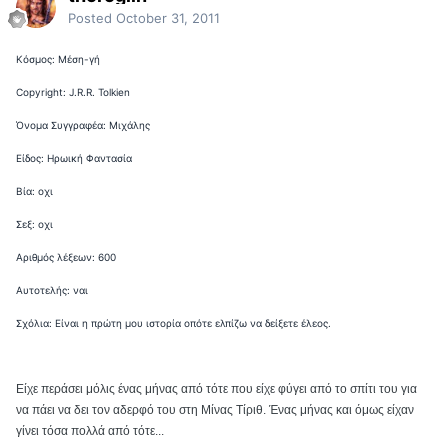
Posted
October 31, 2011
Κόσμος: Μέση-γή
Copyright: J.R.R. Tolkien
Όνομα Συγγραφέα: Μιχάλης
Είδος: Ηρωική Φαντασία
Βία: οχι
Σεξ: οχι
Αριθμός λέξεων: 600
Αυτοτελής: ναι
Σχόλια: Είναι η πρώτη μου ιστορία οπότε ελπίζω να δείξετε έλεος.
Είχε περάσει μόλις ένας μήνας από τότε που είχε φύγει από το σπίτι του για
να πάει να δει τον αδερφό του στη Μίνας Τίριθ. Ένας μήνας και όμως είχαν
γίνει τόσα πολλά από τότε...