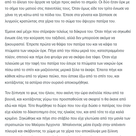
από το άλογο του άρχισε να τρέχει προς εκείνο το σημείο. Οι δύο ήταν όρκ με
το σήμα του ματιού στις πανοπλίες τους. Όταν όμως είδε τον τρίτο ένιωσε να
χάνει τη γη κάτω από τα πόδια του. Έπεσε στα γόνατα και ξέσπασε σε
λυγμούς κρατώντας στα χέρια του το σώμα του άψυχου πατέρα του.
Έμεινε εκεί μέχρι που στέρεψαν τελείως τα δάκρυα του. Όταν πήγε να σηκωθεί
ένιωσε όλη την κούραση του ταξιδιού, αλλά δεν μπορούσε ακόμα να
ξεκουραστεί. Έπρεπε πρώτα να θάψει τον πατέρα του και να κάψει τα
πτώματα των νεκρών όρκ. Πήγε από την πίσω μεριά του, κατεστραμμένου
πλέον, σπιτιού και πήρε ένα φτυάρι για να σκάψει ένα τάφο. Όταν είχε
τελειώσει με την ταφή του πατέρα του έσυρε τα πτώματα των νεκρών όρκ
πίσω από το σπίτι και μαζεύοντας μερικά ξύλα τα έκαψε. Έπειτα πήγε και
κάθισε κάτω από το γέρικο πεύκο, που έστεκε έξω από το σπίτι του, και
κοιτάζοντας τα αστέρια στον ουρανό αποκοιμήθηκε.
Τον ξύπνησε το φως του ήλιου, που εκείνη την ώρα ανέτελλε πίσω από τα
βουνά, και κοιτάζοντας γύρω του προσπαθούσε να σκεφτεί τι θα έκανε από
εδώ και πέρα. Τότε θυμήθηκε το δώρο που του είχε δώσει ο πατέρας του όταν
είχε κλείσει το δέκατοπεμτο έτος της ηλικίας του, και από τότε το είχε καλά
κριμένο. Σηκώθηκε και πήγε στο στάβλο που είχε γλυτώσει από την μανία των
στρατιωτών του Μαύρου Άρχοντα . Μπαίνοντας μέσα έτρεξε στην απέναντι
πλευρά και σκάβοντας το χώμα με τα χέρια του αποκάλυψε μια ξύλινη