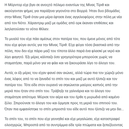
Η Μόρντορ είχε βγει σε ανοιχτό πόλεμο εναντίων της Μίνας Τίριθ και
ακούγονταν φήμες για παράξενα γεγονότα στο Βορρά. Ήταν δυο βδομάδες
στην Μίνας Τίριθ όταν μια μέρα έφτασε ένας αγγελιοφόρος στην πόλη με νέα
από τον Νότο. Χάραντριμ μαζί με ομάδες από ορκ έκαναν επιθέσεις και
λεηλατούσαν το νότιο Ιθίλιεν.
Το μυαλό του είχε πάει αμέσως στον πατέρα του, που έμενε μόνος από τότε
που είχε φύγει αυτός για την Μίνας Τίριθ. Είχε φύγει τόσο βιαστικά από την
πόλη, που δεν είχε πάρει μαζί του τίποτα άλλο παρά ένα φλασκί με νερό και
λίγο φαγητό. Έξι μέρες κάλπαζε όσο γρηγορότερα μπορούσε χωρίς να
σταματήσει, παρά μόνο για να φάει και να ξεκουράσει λίγο το άλογο του.
Αυτές οι έξι μέρες του είχαν φανεί σαν αιώνες, αλλά τώρα πια τον χώριζε μόνο
ένας λόφος από το να ξαναδεί το σπίτι του και μαζί με αυτό ήλπιζε και τον
πατέρα του. Τότε είδε στον ουρανό να σηκώνεται μαύρος καπνός από την
μεριά που ήταν στο σπίτι του. Τράβηξε τα χαλινάρια και το άλογο του
σταμάτησε απότομα. Μύρισε τον αέρα και του ήρθε η μυρωδιά από καμένο
ξύλο. Σπιρούνισε το άλογο του και όρμησε προς τη μεριά του σπιτιού του.
Όταν πια εμφανίστηκε το σπίτι μπροστά του είδε αυτό που ήλπιζε να μην δει...
Το σπίτι του, το σπίτι που είχε γεννηθεί και είχε μεγαλώσει, είχε καταστραφεί
ολοσχερώς. Μπροστά από τα συντρίμμια είδε τρία πτώματα και ξεπεζέυοντας