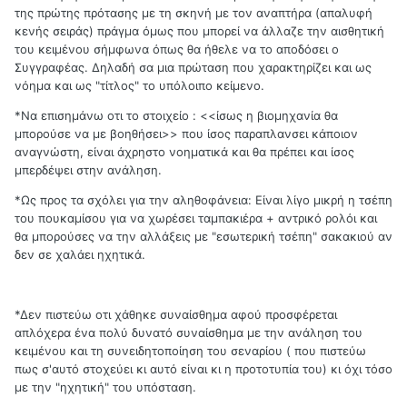
της πρώτης πρότασης με τη σκηνή με τον αναπτήρα (απαλυφή
κενής σειράς) πράγμα όμως που μπορεί να άλλαζε την αισθητική
του κειμένου σήμφωνα όπως θα ήθελε να το αποδόσει ο
Συγγραφέας. Δηλαδή σα μια πρώταση που χαρακτηρίζει και ως
νόημα και ως "τίτλος" το υπόλοιπο κείμενο.
*Να επισημάνω οτι το στοιχείο : <<ίσως η βιομηχανία θα
μπορούσε να με βοηθήσει>> που ίσος παραπλανσει κάποιον
αναγνώστη, είναι άχρηστο νοηματικά και θα πρέπει και ίσος
μπερδέψει στην ανάληση.
*Ως προς τα σχόλει για την αληθοφάνεια: Είναι λίγο μικρή η τσέπη
του πουκαμίσου για να χωρέσει ταμπακιέρα + αντρικό ρολόι και
θα μπορούσες να την αλλάξεις με "εσωτερική τσέπη" σακακιού αν
δεν σε χαλάει ηχητικά.
*Δεν πιστεύω οτι χάθηκε συναίσθημα αφού προσφέρεται
απλόχερα ένα πολύ δυνατό συναίσθημα με την ανάληση του
κειμένου και τη συνειδητοποίηση του σεναρίου ( που πιστεύω
πως σ'αυτό στοχεύει κι αυτό είναι κι η προτοτυπία του) κι όχι τόσο
με την "ηχητική" του υπόσταση.