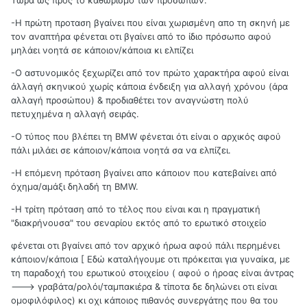
Τώρα ως προς το καθωρισμό των προσώπων.
-Η πρώτη προταση βγαίνει που είναι χωρισμένη απο τη σκηνή με
τον αναπτήρα φένεται οτι βγαίνει από το ίδιο πρόσωπο αφού
μηλάει νοητά σε κάποιον/κάποια κι ελπίζει
-Ο αστυνομικός ξεχωρίζει από τον πρώτο χαρακτήρα αφού είναι
άλλαγή σκηνικού χωρίς κάποια ένδειξη για αλλαγή χρόνου (άρα
αλλαγή προσώπου) & προδιαθέτει τον αναγνώστη πολύ
πετυχημένα η αλλαγή σειράς.
-Ο τύπος που βλέπει τη BMW φένεται ότι είναι ο αρχικός αφού
πάλι μιλάει σε κάποιον/κάποια νοητά σα να ελπίζει.
-Η επόμενη πρόταση βγαίνει απο κάποιον που κατεβαίνει από
όχημα/αμάξι δηλαδή τη BMW.
-Η τρίτη πρόταση από το τέλος που είναι και η πραγματική
"διακρήνουσα" του σεναρίου εκτός από το ερωτικό στοιχείο
φένεται οτι βγαίνει από τον αρχικό ήρωα αφού πάλι περημένει
κάποιον/κάποια [ Εδώ καταλήγουμε οτι πρόκειται για γυναίκα, με
τη παραδοχή του ερωτικού στοιχείου ( αφού ο ήροας είναι άντρας
---> γραβάτα/ρολόι/ταμπακιέρα & τίποτα δε δηλώνει οτι είναι
ομοφιλόφιλος) κι οχι κάποιος πιθανός συνεργάτης που θα του