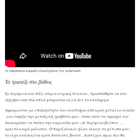
το παραπάνω κομμάτι ολοκληρόνει την ανάγνωση
Το τραπέζι στο βάθος
Σε περίμενα και πάλι στην κεντρική πλατεία , προσπάθησα να στο
εξηγήσω όσο πιο απλά μπορούσα αλλά δεν τα κατάφερα
Αφαιρώντας με επιδεξιότητα τον αναπτήρα από κρύο μέταλλο άναψα
,
και έσφιξα την μεταξωτή γραβάτα μου ,
τόσο ώστε το ύφασμα του
πουκαμίσου να πιέσει την καρωτίδα μου ,
σε περίμενα βλέπεις
…
αρκετό καιρό μάλιστα . Ο παριζιάνικος ήλιος έκαιγε το μέτωπο μου ,
το είχα ανάγκη ένα κρύο ποτό στις βουατ
, δυστυχώς όμως δεν θα