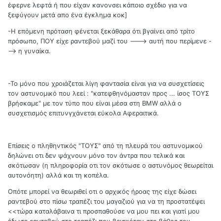
έφερνε λεφτά ή που είχαν κανονσει κάποιο σχέδιο για να
ξεφύγουν μετά απο ένα έγκλημα κοκ]
-Η επόμενη πρόταση φένεται ξεκάθαρα ότι βγαίνει από τρίτο
πρόσωπο, ΠΟΥ είχε ραντεβού μαζί του ---> αυτή που περίμενε -
--> η γυναίκα.
-Το μόνο που χροιάζεται λίγη φαντασία είναι για να συσχετίσεις
τον αστυνομικό που λεεί : "κατεφθηνόμασταν προς ... ίσος ΤΟΥΣ
βρήσκαμε" με τον τύπο που είναι μέσα στη ΒΜW αλλά ο
συσχετισμός επιτυνγχάνεται εύκολα Αφεραιτικά.
Επίσεις ο πληθηντικός "ΤΟΥΣ" από τη πλευρά του αστυνομικού
δηλώνει οτι δεν ψάχνουν μόνο τον άντρα που τελικά και
σκότωσαν (η πληροφορία οτι τον σκότωσε ο αστυνόμος θεωρείται
αυτονόητη) αλλά και τη κοπέλα.
Οπότε μπορεί να θεωριθεί οτι ο αρχικός ήροας της είχε δώσει
ραντεβού στο πίσω τραπέζι του μαγαζιού για να τη προστατέψει
<<τώρα καταλάβαινα τι προσπαθούσε να μου πει και γιατί μου