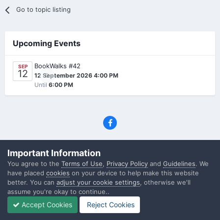
Go to topic listing
Upcoming Events
BookWalks #42
SEP
12
0
12 September 2026 4:00 PM
Until
6:00 PM
Privacy Policy
Contact Us
Cookies
Important Information
(C) SFF.gr, All rights reserved
You agree to the
Terms of Use
,
Privacy Policy
and
Guidelines
. We
Powered by Invision Community
have placed
cookies
on your device to help make this website
better. You can
adjust your cookie settings
, otherwise we'll
assume you're okay to continue..
Accept Cookies
Reject Cookies