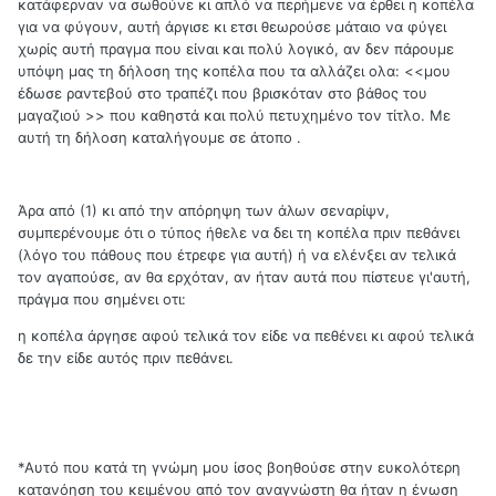
κατάφερναν να σωθούνε κι απλό να περήμενε να έρθει η κοπέλα
για να φύγουν, αυτή άργισε κι ετσι θεωρούσε μάταιο να φύγει
χωρίς αυτή πραγμα που είναι και πολύ λογικό, αν δεν πάρουμε
υπόψη μας τη δήλοση της κοπέλα που τα αλλάζει ολα: <<μου
έδωσε ραντεβού στο τραπέζι που βρισκόταν στο βάθος του
μαγαζιού >> που καθηστά και πολύ πετυχημένο τον τίτλο. Με
αυτή τη δήλοση καταλήγουμε σε άτοπο .
Άρα από (1) κι από την απόρηψη των άλων σεναρίψν,
συμπερένουμε ότι ο τύπος ήθελε να δει τη κοπέλα πριν πεθάνει
(λόγο του πάθους που έτρεφε για αυτή) ή να ελένξει αν τελικά
τον αγαπούσε, αν θα ερχόταν, αν ήταν αυτά που πίστευε γι'αυτή,
πράγμα που σημένει οτι:
η κοπέλα άργησε αφού τελικά τον είδε να πεθένει κι αφού τελικά
δε την είδε αυτός πριν πεθάνει.
*Αυτό που κατά τη γνώμη μου ίσος βοηθούσε στην ευκολότερη
κατανόηση του κειμένου από τον αναγνώστη θα ήταν η ένωση