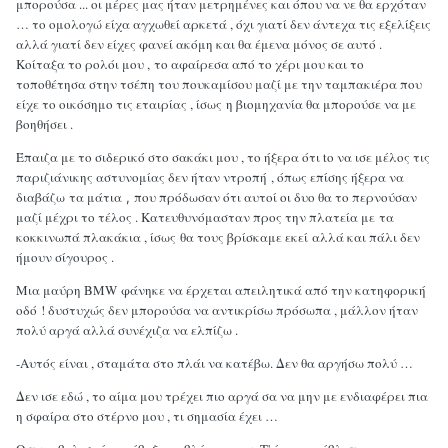
μπορούσα ...
οι μέρες μας ήταν μετρημένες και όπου να νε θα ερχόταν
… το ομολογώ είχα αγχωθεί αρκετά , όχι γιατί δεν άντεχα τις εξελίξεις
αλλά γιατί δεν είχες φανεί ακόμη και θα έμενα μόνος σε αυτό .
Κοίταξα το ρολόι μου ,
το αφαίρεσα από το χέρι μου και το
τοποθέτησα στην τσέπη του πουκαμίσου μαζί με την ταμπακιέρα που
είχε το οικόσημο τις εταιρίας
, ίσως
η βιομηχανία θα μπορούσε να με
βοηθήσει .
Έπαιζα με το σιδερικό στο σακάκι μου , το ήξερα ότι to να ισε μέλος τις
παριζιάνικης αστυνομίας δεν ήταν ντροπή
, όπως επίσης ήξερα να
διαβάζω
τα μάτια
που πρόδωσαν ότι αυτοί οι δυο θα το περνούσαν
,
μαζί μέχρι το τέλος . Κατευθυνόμασταν προς την πλατεία με
τα
κοκκινωπά πλακάκια , ίσως
θα τους βρίσκαμε εκεί
αλλά και πάλι δεν
ήμουν σίγουρος .
Μια μαύρη ΒΜ
W
φάνηκε να έρχεται απειλητικά από την κατηφορική
οδό
! δυστυχώς δεν μπορούσα να αντικρίσω
πρόσωπα , μάλλον ήταν
πολύ αργά αλλά συνέχιζα να ελπίζω .
-Αυτός είναι , σταμάτα στο πλάι να κατέβω. Δεν θα αργήσω πολύ …
Δεν ισε εδώ , το αίμα μου τρέχει πιο αργά σα να μην με ενδιαφέρει πια
η σφαίρα στο στέρνο μου ,
τι σημασία έχει …