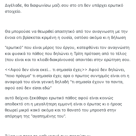
Διγέλαδε, θα διαφωνίσω μαζι σου στο οτι δεν υπάρχει ερωτικό
στοιχείο.
Θα μπορούσε να θεωριθεί απαιτητικό από τον αναγνωστη με την
ένοια οτι βρίσκεται κριμένη η ουσία, οστόσο ακόμα κι η δήλωση
"ερωτικό" που είναι μέρος του έργου, κατεφθύνει τον αναγνώστη
και φυσικά το πάθος που δηλώνει η Τρίτη πρόταση από το τέλος
(που είναι και το κλειδί-διακρίνουσα) απαντάει στην ερώτηση σου.
<<Αφού δεν είναι εκεί... τι σημασία έχει;>> Αφού δεν δηλώνει,
"ποιο πράγμα" τι σημασία έχει; αρα ο πρωτος συνηρμός είναι οτι η
αναφορά του είναι γενική δηλαδή "τι σημασία έχουν τα παντα,
αφού εσύ δεν είσαι εδώ"
αυτό δείχνει ξεκάθαρο ερωτικό πάθος αφού είναι κοινώς
αποδεκτό οτι η μεγαλήτερη εμμονή είναι ο έρωτας κι ο ήροας
θεωρεί μικρό κακό ακόμα και το θανατό του μπροστά στην
απόρηψη της "αγαπημένης του".