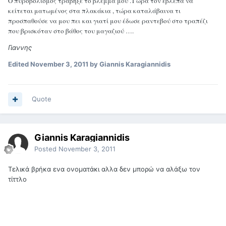
Ο πυροβολισμός τράβηξε το βλέμμα μου .T'ώρα τον έβλεπα να
κείτεται ματωμένος στα πλακάκια ,
τώρα καταλάβαινα τι
προσπαθούσε να μου πει
και γιατί μου έδωσε ραντεβού στο τραπέζι
που βρισκόταν στο βάθος του μαγαζιού ….
Γιαννης
Edited
November 3, 2011
by Giannis Karagiannidis
Quote
Giannis Karagiannidis
Posted
November 3, 2011
Τελικά βρήκα ενα ονοματάκι αλλα δεν μπορώ να αλάξω τον
τίττλο