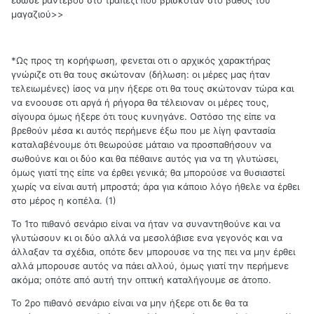
έδωσε ραντεβού στο τραπέζι που βρισκόταν στο βάθος του
μαγαζιού>>
*Ως προς τη κορήφωση, φενεται οτι ο αρχικός χαρακτήρας
γνώριζε οτι θα τους σκώτοναν (δήλωση: οι μέρες μας ήταν
τελειωμένες) ίσος να μην ήξερε οτι θα τους σκώτοναν τώρα και
να ενοουσε οτι αργά ή ρήγορα θα τέλειοναν οι μέρες τους,
σίγουρα όμως ήξερε ότι τους κυνηγάνε. Οστόσο της είπε να
βρεθούν μέσα κι αυτός περήμενε έξω που με λίγη φαντασία
καταλαβένουμε ότι θεωρούσε μάταιο να προσπαθήσουν να
σωθούνε και οι δύο και θα πέθαινε αυτός για να τη γλυτώσει,
όμως γιατί της είπε να έρθει γενικά; θα μπορούσε να θυσιαστεί
χωρίς να είναι αυτή μπροστά; άρα για κάποιο λόγο ήθελε να έρθει
στο μέρος η κοπέλα. (1)
Το 1το πιθανό σενάριο είναι να ήταν να συναντηθούνε και να
γλυτώσουν κι οι δύο αλλά να μεσολάβισε ενα γεγονός και να
άλλαξαν τα σχέδια, οπότε δεν μπορουσε να της πει να μην έρθει
αλλά μπορουσε αυτός να πάει αλλού, όμως γιατί την περήμενε
ακόμα; οπότε από αυτή την οπτική καταλήγουμε σε άτοπο.
Το 2ρο πιθανό σενάριο είναι να μην ήξερε οτι δε θα τα