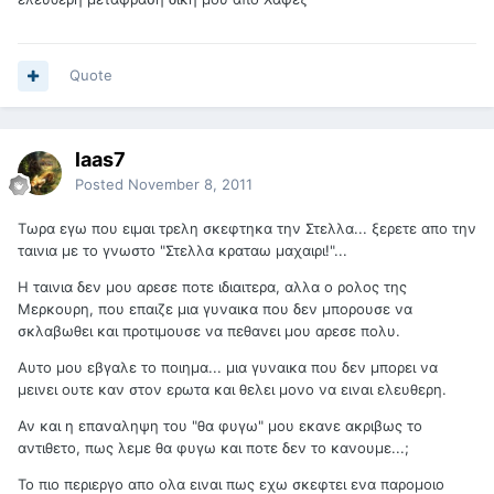
Quote
laas7
Posted
November 8, 2011
Τωρα εγω που ειμαι τρελη σκεφτηκα την Στελλα... ξερετε απο την
ταινια με το γνωστο "Στελλα κραταω μαχαιρι!"...
Η ταινια δεν μου αρεσε ποτε ιδιαιτερα, αλλα ο ρολος της
Μερκουρη, που επαιζε μια γυναικα που δεν μπορουσε να
σκλαβωθει και προτιμουσε να πεθανει μου αρεσε πολυ.
Αυτο μου εβγαλε το ποιημα... μια γυναικα που δεν μπορει να
μεινει ουτε καν στον ερωτα και θελει μονο να ειναι ελευθερη.
Αν και η επαναληψη του "θα φυγω" μου εκανε ακριβως το
αντιθετο, πως λεμε θα φυγω και ποτε δεν το κανουμε...;
Το πιο περιεργο απο ολα ειναι πως εχω σκεφτει ενα παρομοιο