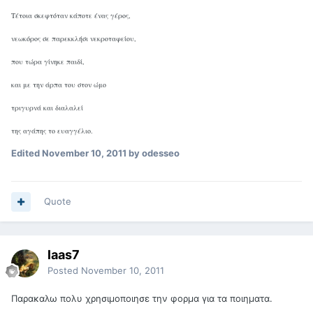
Τέτοια σκεφτόταν κάποτε ένας γέρος,
νεωκόρος σε παρεκκλήσι νεκροταφείου,
που τώρα γίνηκε παιδί,
και με την άρπα του στον ώμο
τριγυρνά και διαλαλεί
της αγάπης το ευαγγέλιο.
Edited
November 10, 2011
by odesseo
Quote
laas7
Posted
November 10, 2011
Παρακαλω πολυ χρησιμοποιησε την φορμα για τα ποιηματα.