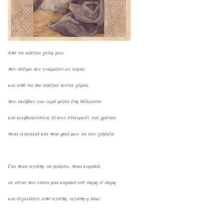
Από τα αδέξια χείλη μου,
που δέξιμο δεν γνώριζαν ως τώρα,
και από τα πιο αδέξια τούτα
χέρια
,
που σκάβαν για νερό μέσα στη θάλασσα
και κουβαλούσανε ξένους σταυρούς για χρόνια,
ποια αγκαλιά και ποιο φιλί μου να σου χάριζα;
Για ποια αγάπη να μιλήσω, ποια καρδιά,
σε σένα που είσαι μια καρδιά απ' άκρη σ' άκρη
και ξεχειλίζεις από αγάπη, αγάπη η ίδια;