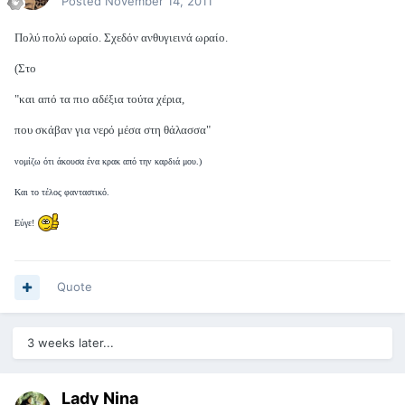
Posted
November 14, 2011
Πολύ πολύ ωραίο. Σχεδόν ανθυγιεινά ωραίο.
(Στο
"και από τα πιο αδέξια τούτα χέρια,
που σκάβαν για νερό μέσα στη θάλασσα"
νομίζω ότι άκουσα ένα κρακ από την καρδιά μου.)
Και το τέλος φανταστικό.
Εύγε!
Quote
3 weeks later...
Lady Nina