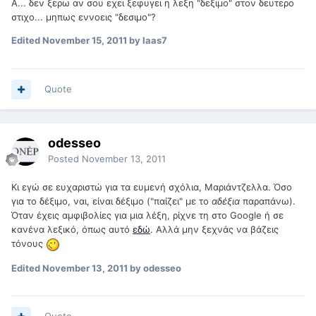
Α... δεν ξερω αν σου εχει ξεφυγει η λεξη "δεξιμο" στον δευτερο
στιχο... μηπως εννοεις "δεσιμο"?
Edited
November 15, 2011
by laas7
Quote
odesseo
Posted
November 13, 2011
Κι εγώ σε ευχαριστώ για τα ευμενή σχόλια, Μαριάντζελλα. Όσο
για το δέξιμο, ναι, είναι δέξιμο ("παίζει" με το
αδέξια
παραπάνω).
Όταν έχεις αμφιβολίες για μια λέξη, ρίχνε τη στο Google ή σε
κανένα λεξικό, όπως αυτό
εδώ
. Αλλά μην ξεχνάς να βάζεις
τόνους
Edited
November 13, 2011
by odesseo