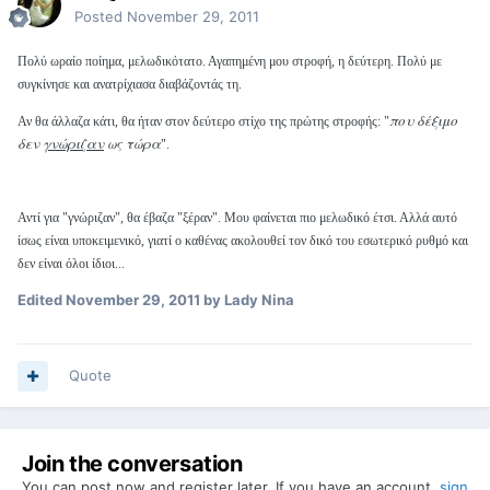
Posted
November 29, 2011
Πολύ ωραίο ποίημα, μελωδικότατο. Αγαπημένη μου στροφή, η δεύτερη. Πολύ με
συγκίνησε και ανατρίχιασα διαβάζοντάς τη.
που δέξιμο
Αν θα άλλαζα κάτι, θα ήταν στον δεύτερο στίχο της πρώτης στροφής: "
δεν
γνώριζαν
ως τώρα
".
Αντί για "γνώριζαν", θα έβαζα "ξέραν". Μου φαίνεται πιο μελωδικό έτσι. Αλλά αυτό
ίσως είναι υποκειμενικό, γιατί ο καθένας ακολουθεί τον δικό του εσωτερικό ρυθμό και
δεν είναι όλοι ίδιοι...
Edited
November 29, 2011
by Lady Nina
Quote
Join the conversation
You can post now and register later. If you have an account,
sign