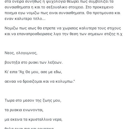
στα ονειρα συνηθως η ψυχολογια θεωρει πως συμβολιζει τα
συναισθηματα η και το σεξουαλικο στοιχειο. Στο προκειμενο
ποιημα εγω νομιζω πως ειναι συναισθηματα. Θα προτιμουσα και
εναν καλυτερο τιτλο...
Νομιζω πως ισως θα επρεπε να χωρισεις καλυτερα τους στιχους
και να επαναπροσδιορισεις λιγο την θεση των σημειων στιξης π.χ
Νεος, ολογυμνος,
βουτηξα στο ρυακι των λεξεων.
Κι' ειπα "Αχ Θε μου, ασε με εδω,
αεναα να δροσιζομαι και να κολυμπω."
Τωρα στο μεσον της ζωης μου,
τα ρυακια ενωνονται,
μα εκεινα τα κρυσταλλινα νερα,
θολα ειναι πια και ορμητικα