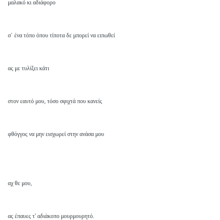
μαλακό κι αδιάφορο
σ΄ ένα τόπο όπου τίποτα δε μπορεί να ειπωθεί
ας με τυλίξει κάτι
στον εαυτό μου, τόσο σφιχτά που κανείς
φθόγγος να μην εισχωρεί στην ανάσα μου
αχ θε μου,
ας έπαυες τ' αδιάκοπο μουρμουρητό.