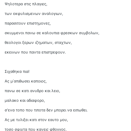
Ψηλοτερα στις πλαγιες,
των εκφυλισμενων αναλογιων,
παρασιτουν επιστημονες,
σκυμμενοι πανω σε καλουπια φρεσκων συμβολων,
θεολογοι ξερων ιζηματων, σταχτων,
εκεινων που παντα επιστρεφουν.
Σιχαθηκα πια!
Ας μ΄απιθωσει καποιος,
πανω σε κατι ανυδρο και λειο,
μαλακο και αδιαφορο,
σ'ενα τοπο που τιποτα δεν μπορει να ειπωθει.
Ας με τυλιξει κατι στον εαυτο μου,
τοσο σφιχτα που κανεις φθογγος,