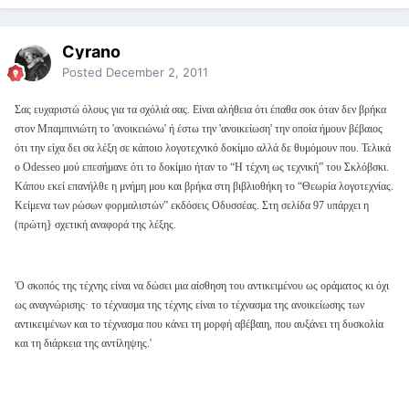
Cyrano
Posted
December 2, 2011
Σας ευχαριστώ όλους για τα σχόλιά σας. Είναι αλήθεια ότι έπαθα σοκ όταν δεν βρήκα
στον Μπαμπινιώτη το 'ανοικειώνω' ή έστω την 'ανοικείωση' την οποία ήμουν βέβαιος
ότι την είχα δει σα λέξη σε κάποιο λογοτεχνικό δοκίμιο αλλά δε θυμόμουν που. Τελικά
ο Odesseo μού επεσήμανε ότι το δοκίμιο ήταν το “Η τέχνη ως τεχνική” του Σκλόβσκι.
Κάπου εκεί επανήλθε η μνήμη μου και βρήκα στη βιβλιοθήκη το “Θεωρία λογοτεχνίας.
Κείμενα των ρώσων φορμαλιστών” εκδόσεις Οδυσσέας. Στη σελίδα 97 υπάρχει η
(πρώτη} σχετική αναφορά της λέξης.
'Ο σκοπός της τέχνης είναι να δώσει μια αίσθηση του αντικειμένου ως οράματος κι όχι
ως αναγνώρισης
·
το τέχνασμα της τέχνης είναι το τέχνασμα της ανοικείωσης των
αντικειμένων και το τέχνασμα που κάνει τη μορφή αβέβαιη, που αυξάνει τη δυσκολία
και τη διάρκεια της αντίληψης.'