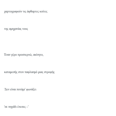
χαρτογραφούν τις άφθαρτες κοίτες
της αμηχανίας τους
Έναν γέρο προσπερνώ, ακίνητο,
καταμεσής στον παφλασμό μιας στροφής
'Δεν είναι ποτάμι' φωνάζει
'σε πηγάδι έπεσες –'