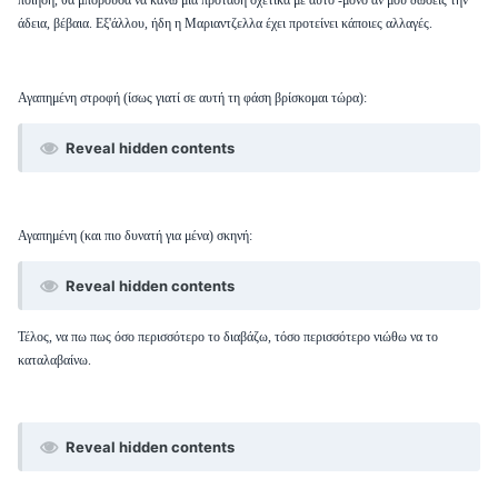
ποίηση, θα μπορούσα να κάνω μια πρόταση σχετικά με αυτό -μόνο αν μου δώσεις την
άδεια, βέβαια. Εξ'άλλου, ήδη η Μαριαντζελλα έχει προτείνει κάποιες αλλαγές.
Αγαπημένη στροφή (ίσως γιατί σε αυτή τη φάση βρίσκομαι τώρα):
Reveal hidden contents
Αγαπημένη (και πιο δυνατή για μένα) σκηνή:
Reveal hidden contents
Τέλος, να πω πως όσο περισσότερο το διαβάζω, τόσο περισσότερο νιώθω να το
καταλαβαίνω.
Reveal hidden contents