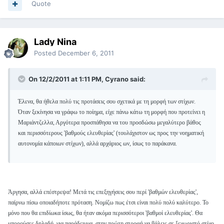
Quote
Lady Nina
Posted
December 6, 2011
On 12/2/2011 at 1:11 PM, Cyrano said:
Έλενα, θα ήθελα πολύ τις προτάσεις σου σχετικά με τη μορφή των στίχων.
Όταν ξεκίνησα να γράφω το ποίημα, είχε πάνω κάτω τη μορφή που προτείνει η
Μαριάντζελλα, Αργότερα προσπάθησα να του προσδώσω μεγαλύτερο βάθος
και περισσότερους 'βαθμούς ελευθερίας' (τουλάχιστον ως προς την νοηματική
αυτονομία κάποιων στίχων), αλλά αρχάριος ων, ίσως το παράκανα.
Άργησα, αλλά επέστρεψα! Μετά τις επεξηγήσεις σου περί 'βαθμών ελευθερίας',
παίρνω πίσω οποιαδήποτε πρόταση. Νομίζω πως έτσι είναι πολύ πολύ καλύτερο. Το
μόνο που θα επιδίωκα ίσως, θα ήταν ακόμα περισσότεροι 'βαθμοί ελευθερίας'. Θα
μπορούσες δηλαδή, για παράδειγμα, στην πρώτη στροφή να βάλεις σε ξεχωριστό στίχο