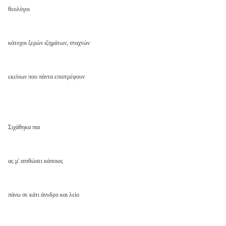
θεολόγοι
κάτοχοι ξερών ιζημάτων, σταχτών
εκείνων που πάντα επιστρέφουν
Σιχάθηκα πια
ας μ' απιθώσει κάποιος
πάνω σε κάτι άνυδρο και λείο