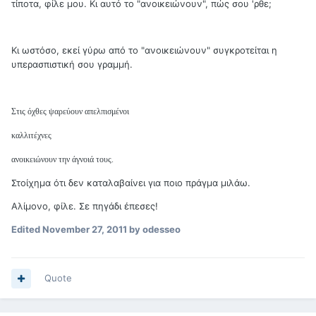
τίποτα, φίλε μου. Κι αυτό το "ανοικειώνουν", πώς σου 'ρθε;
Κι ωστόσο, εκεί γύρω από το "ανοικειώνουν" συγκροτείται η
υπερασπιστική σου γραμμή.
Στις όχθες ψαρεύουν απελπισμένοι
καλλιτέχνες
ανοικειώνουν την άγνοιά τους.
Στοίχημα ότι δεν καταλαβαίνει για ποιο πράγμα μιλάω.
Αλίμονο, φίλε. Σε πηγάδι έπεσες!
Edited
November 27, 2011
by odesseo
Quote