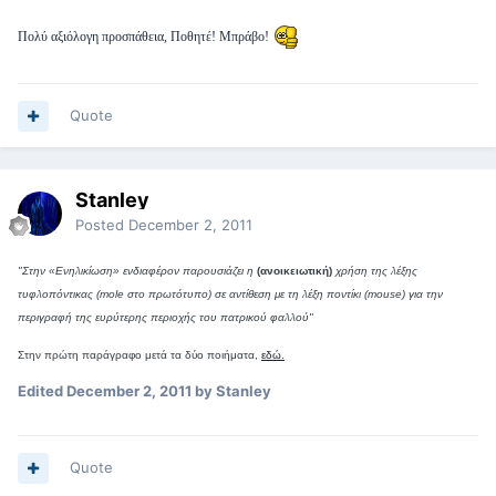
Πολύ αξιόλογη προσπάθεια, Ποθητέ! Μπράβο!
Quote
Stanley
Posted
December 2, 2011
"Στην «Ενηλικίωση» ενδιαφέρον παρουσιάζει η
(ανοικειωτική)
χρήση της λέξης
τυφλοπόντικας (
mole
στο πρωτότυπο) σε αντίθεση με τη λέξη ποντίκι (
mouse
) για την
περιγραφή της ευρύτερης περιοχής του πατρικού φαλλού"
Στην πρώτη παράγραφο μετά τα δύο ποιήματα,
εδώ.
Edited
December 2, 2011
by Stanley
Quote