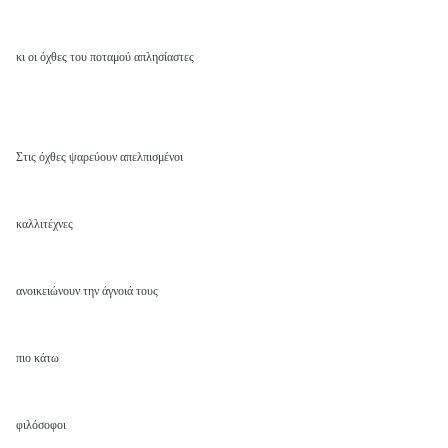
κι οι όχθες του ποταμού απλησίαστες
Στις όχθες ψαρεύουν απελπισμένοι
καλλιτέχνες
ανοικειώνουν την άγνοιά τους
πιο κάτω
φιλόσοφοι