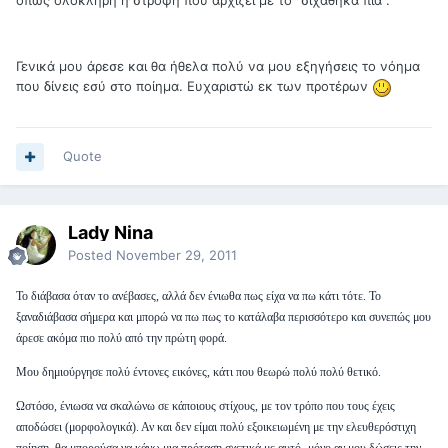
όπως ολόκληρη η στροφή που αρχίζει με το "σιχάθηκα πια".
Γενικά μου άρεσε και θα ήθελα πολύ να μου εξηγήσεις το νόημα
που δίνεις εσύ στο ποίημα. Ευχαριστώ εκ των προτέρων
Quote
Lady Nina
Posted
November 29, 2011
Το διάβασα όταν το ανέβασες, αλλά δεν ένιωθα πως είχα να πω κάτι τότε.
Το
ξαναδιάβασα σήμερα και μπορώ να πω πως το κατάλαβα περισσότερο και συνεπώς μου
άρεσε ακόμα πιο πολύ από την πρώτη φορά.
Μου δημιούργησε πολύ έντονες εικόνες, κάτι που θεωρώ πολύ πολύ θετικό.
Ωστόσο, ένιωσα να σκαλώνω σε κάποιους στίχους, με τον τρόπο που τους έχεις
αποδώσει (μορφολογικά). Αν και δεν είμαι πολύ εξοικειωμένη με την ελευθερόστιχη