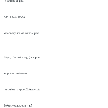
κι είπα αχ θε μου,
άσε με εδώ, αέναα
να δροσίζομαι και να κολυμπώ
Τώρα, στο μέσον της ζωής μου
τα ρυάκια ενώνονται
μα εκείνα τα κρυστάλλινα νερά
θολά είναι πια, ορμητικά