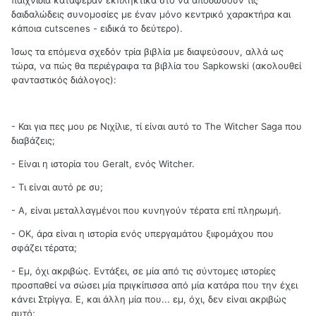
παιχνίδια κατάφεραν εκπληκτικά στο να αποδώσουν τις
δαιδαλώδεις συνομοσίες με έναν μόνο κεντρικό χαρακτήρα και
κάποια cutscenes - ειδικά το δεύτερο).
Ίσως τα επόμενα σχεδόν τρία βιβλία με διαψεύσουν, αλλά ως
τώρα, να πώς θα περιέγραφα τα βιβλία του Sapkowski (ακολουθεί
φανταστικός διάλογος):
- Και για πες μου ρε Νιχίλιε, τί είναι αυτό το The Witcher Saga που
διαβάζεις;
- Είναι η ιστορία του Geralt, ενός Witcher.
- Τι είναι αυτό ρε συ;
- Α, είναι μεταλλαγμένοι που κυνηγούν τέρατα επί πληρωμή.
- ΟΚ, άρα είναι η ιστορία ενός υπεργαμάτου ξιφομάχου που
σφάζει τέρατα;
- Εμ, όχι ακριβώς. Εντάξει, σε μία από τις σύντομες ιστορίες
προσπαθεί να σώσει μία πριγκίπισσα από μία κατάρα που την έχει
κάνει Στρίγγα. Ε, και άλλη μία που... εμ, όχι, δεν είναι ακριβώς
αυτό;