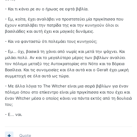
- Και τι κάνει ρε συ ο ήρωας σε εφτά βιβλία.
- Εμ, κοίτα, έχει αναλάβει να προστατεύει μία πριγκίπισσα που
έχουν καταλάβει την πατρίδα της και την κυνηγούν όλοι οι
βασιλιάδες και αυτή έχει και μαγικές δυνάμεις.
- Και να φανταστώ ότι πολεμάει τους κυνηγούς;
- Εμ... όχι, βασικά τη χάνει από νωρίς και μετά την ψάχνει. Και
μιλάει πολύ. Αν και το μεγαλύτερο μέρος των βιβλίων αναλύει
τον πόλεμο μεταξύ της Αυτοκρατορίας στο Νότο και τα Βόρεια
Βασίλεια. Και τις συνομοσίες και όλα αυτά και ο Geralt έχει μικρή
συμμετοχή σε όλα αυτά ως τώρα.
- Με άλλα λόγια το The Witcher είναι μια σειρά βιβλίων για έναν
πόλεμο όπου στο επίκεντρο είναι μία πριγκίπισσα και που έχει και
έναν Witcher μέσα ο οποίος κάνει να πάντα εκτός από τη δουλειά
του;
- Ε... ναι.
Quote