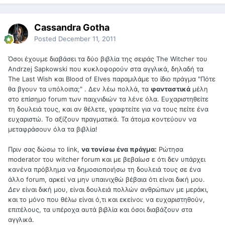
Cassandra Gotha
Posted
December 11, 2011
Όσοι έχουμε διαβάσει τα δύο βιβλία της σειράς The Witcher του
Andrzej Sapkowski που κυκλοφορούν στα αγγλικά, δηλαδή τα
The Last Wish και Blood of Elves παραμιλάμε το ίδιο πράγμα "Πότε
θα βγουν τα υπόλοιπα;" . Δεν λέω πολλά, τα
φανταστικά
μέλη
στο επίσημο forum των παιχνιδιών τα λένε όλα. Ευχαριστηθείτε
τη δουλειά τους, και αν θέλετε, γραφτείτε για να τους πείτε ένα
ευχαριστώ. Το αξίζουν πραγματικά. Τα άτομα κοντεύουν να
μεταφράσουν όλα τα βιβλία!
Πριν σας δώσω το link,
να τονίσω ένα πράγμα:
Ρώτησα
moderator του witcher forum και με βεβαίωσ ε ότι δεν υπάρχει
κανένα πρόβλημα να δημοσιοποιήσω τη δουλειά τους σε ένα
άλλο forum, αρκεί να μην υπαινιχθώ βέβαια ότι είναι δική μου.
Δεν
είναι δική μου, είναι δουλειά πολλών ανθρώπων με μεράκι,
και το μόνο που θέλω είναι ό,τι και εκείνοι: να ευχαριστηθούν,
επιτέλους, τα υπέροχα αυτά βιβλία και όσοι διαβάζουν στα
αγγλικά.