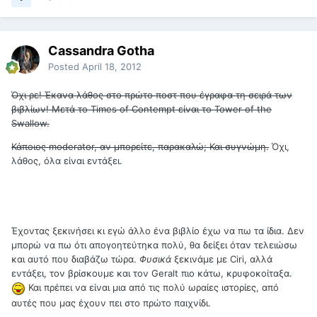
Cassandra Gotha
Posted
April 18, 2012
Όχι ρε! Έκανα λάθος στο πρώτο ποστ που έγραφα τη σειρά των
βιβλίων! Μετά το Times of Contempt είναι το Tower of the
Swallow.
Κάποιος moderator, αν μπορείτε, παρακαλώ; Και συγνώμη.
Όχι,
λάθος, όλα είναι εντάξει.
Έχοντας ξεκινήσει κι εγώ άλλο ένα βιβλίο έχω να πω τα ίδια. Δεν
μπορώ να πω ότι απογοητεύτηκα πολύ, θα δείξει όταν τελειώσω
και αυτό που διαβάζω τώρα.
Φυσικά
ξεκινάμε με Ciri, αλλά
εντάξει, τον βρίσκουμε και τον Geralt πιο κάτω, κρυφοκοίταξα.
Και πρέπει να είναι μια από τις πολύ ωραίες ιστορίες, από
αυτές που μας έχουν πει στο πρώτο παιχνίδι.