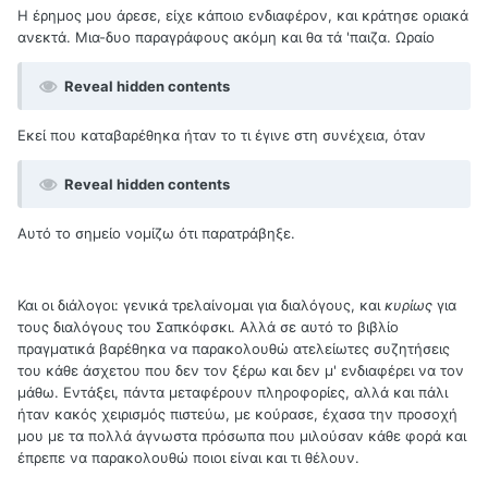
Η έρημος μου άρεσε, είχε κάποιο ενδιαφέρον, και κράτησε οριακά
ανεκτά. Μια-δυο παραγράφους ακόμη και θα τά 'παιζα. Ωραίο
Reveal hidden contents
Εκεί που καταβαρέθηκα ήταν το τι έγινε στη συνέχεια, όταν
Reveal hidden contents
Αυτό το σημείο νομίζω ότι παρατράβηξε.
Και οι διάλογοι: γενικά τρελαίνομαι για διαλόγους, και
κυρίως
για
τους διαλόγους του Σαπκόφσκι. Αλλά σε αυτό το βιβλίο
πραγματικά βαρέθηκα να παρακολουθώ ατελείωτες συζητήσεις
του κάθε άσχετου που δεν τον ξέρω και δεν μ' ενδιαφέρει να τον
μάθω. Εντάξει, πάντα μεταφέρουν πληροφορίες, αλλά και πάλι
ήταν κακός χειρισμός πιστεύω, με κούρασε, έχασα την προσοχή
μου με τα πολλά άγνωστα πρόσωπα που μιλούσαν κάθε φορά και
έπρεπε να παρακολουθώ ποιοι είναι και τι θέλουν.