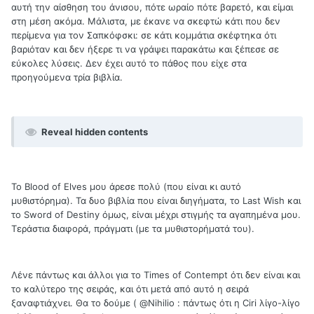
αυτή την αίσθηση του άνισου, πότε ωραίο πότε βαρετό, και είμαι
στη μέση ακόμα. Μάλιστα, με έκανε να σκεφτώ κάτι που δεν
περίμενα για τον Σαπκόφσκι: σε κάτι κομμάτια σκέφτηκα ότι
βαριόταν και δεν ήξερε τι να γράψει παρακάτω και ξέπεσε σε
εύκολες λύσεις. Δεν έχει αυτό το πάθος που είχε στα
προηγούμενα τρία βιβλία.
Reveal hidden contents
Το Blood of Elves μου άρεσε πολύ (που είναι κι αυτό
μυθιστόρημα). Τα δυο βιβλία που είναι διηγήματα, το Last Wish και
το Sword of Destiny όμως, είναι μέχρι στιγμής τα αγαπημένα μου.
Τεράστια διαφορά, πράγματι (με τα μυθιστορήματά του).
Λένε πάντως και άλλοι για το Times of Contempt ότι δεν είναι και
το καλύτερο της σειράς, και ότι μετά από αυτό η σειρά
ξαναφτιάχνει. Θα το δούμε ( @Nihilio : πάντως ότι η Ciri λίγο-λίγο