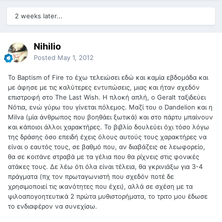
2 weeks later...
Nihilio
Posted
May 1, 2012
Το Baptism of Fire το έχω τελειώσει εδώ και καμία εβδομάδα και
με άφησε με τις καλύτερες εντυπώσεις, μιας και ήταν σχεδόν
επιστροφή στο The Last Wish. Η πλοκή απλή, ο Geralt ταξιδεύει
Νότια, ενώ γύρω του γίνεται πόλεμος. Μαζί του ο Dandelion και η
Milva (μία άνθρωπος που βοηθάει ξωτικά) και στο πάρτυ μπαίνουν
και κάποιοι άλλοι χαρακτήρες. Το βιβλίο δουλεύει όχι τόσο λόγω
της δράσης όσο επειδή έχεις όλους αυτούς τους χαρακτήρες να
είναι ο εαυτός τους, σε βαθμό που, αν διαβάζεις σε λεωφορείο,
θα σε κοιτάνε στραβά με τα γέλια που θα ρίχνεις στις φονικές
ατάκες τους. Δε λέω ότι όλα είναι τέλεια, θα γκρινιάξω για 3-4
πράγματα (πχ τον πρωταγωνιστή που σχεδόν ποτέ δε
χρησιμοποιεί τις ικανότητες που έχει), αλλά σε σχέση με τα
ψιλοαπογοητευτικά 2 πρώτα μυθιστορήματα, το τριτο μου έδωσε
το ενδιαφέρον να συνεχίσω.