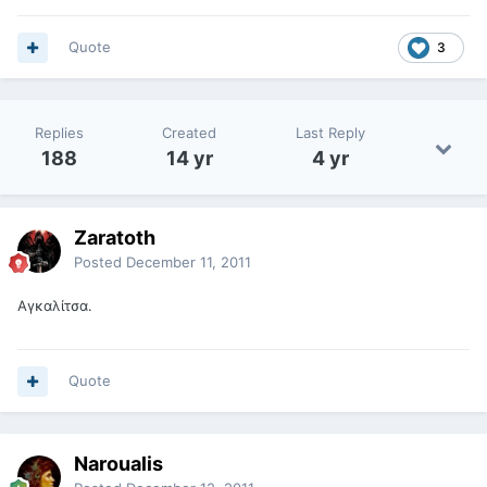
Quote
3
Replies
Created
Last Reply
188
14 yr
4 yr
Zaratoth
Posted
December 11, 2011
Αγκαλίτσα.
Quote
Naroualis