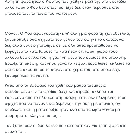
Αυτή τη φορά ήταν ο Κώστας που χάθηκε μαζί της στα σκοτάδια,
αλλά τώρα ο Φου δεν απόρησε. Είχε δει, όταν περνούσε από
μπροστά του, τα πόδια του να τρέμουν.
Μόνος. Ο Φου αφουγκράστηκε γι' άλλη μια φορά τη χιονοθύελλα,
ξανακοίταξε όσα σχήματα του ξύλου τον άφηνε το σκοτάδι να
δει, αλλά συνειδητοποίησε ότι με όλα αυτά προσπαθούσε να
ξεφύγει από κάτι. Κι αυτό το κάτι ήταν ότι τώρα, χωρίς τους
άλλους δύο δίπλα του, η γαλήνη μέσα του έμοιαζε πιο απόλυτη.
Έδιωξε τη σκέψη, κούνησε ξανά το κεφάλι πέρα δώθε, έκλεισε τα
μάτια και ακούμπησε το σαγόνι στα χέρια του, στα οποία είχε
ξαναφορέσει τα γάντια.
Κάτω από τα βλέφαρά του χώθηκαν μαύρα τσεμπέρια
κατεβασμένα ως τα φρύδια, δάχτυλα στραβά, σκληρά και
ζαρωμένα από το πλύσιμο στη σκάφη, κοτσίδες πλεγμένες τόσο
σφιχτά που να πονάνε και δεμένες στην άκρη με σπάγκο, όχι
κορδέλα, γιατί η ματαιοδοξία ήταν ένα από τα εφτά θανάσιμα
αμαρτήματα, έλεγε ο παπάς...
Τον ξύπνησαν οι δύο λέξεις που ακούστηκαν για τρίτη φορά στο
μυαλό του: