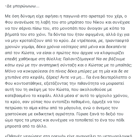
-Δε μπορώωωω...
Με όση δύναμη είχε αφήσει η παγωνιά στο αριστερό του χέρι, ο
Φου ανανέωσε τη λαβή του στο μπράτσο του Νίκου και συνέχισε
να τον σέρνει πίσω του, στο μονοπάτι που άνοιγαν με κόπο τα
βήματά του στο χιόνι. Τα δόντια του ήταν σφιγμένα, αλλά όχι για
να μην κροταλίζουν από το κρύο.
Δε ντρέπεσαι, ρε, τριανταεφτά
χρονών γομάρι, δέκα χρόνια νεότερος από μένα και δεκαπέντε
από τον Κώστα, να είσαι ο πρώτος που άρχισε να κλαψουρίζει
επειδή χαθήκαμε στη θύελλα; Γιαλαντζόμαγκα! Να σε βάζουμε
κάτω εγώ με την αναπηρική σύνταξη και ο Κώστας με το μπαϊπάς;
Μόνο να κοκορεύεσαι ότι πίνεις δέκα μπύρες με τη μία και δε σε
χτυπάνε στο κεφάλι, ξέρεις! Άντε να μη...
Για ένα δευτερόλεπτο ο
Φου κοντοστάθηκε, εξετάζοντας την πιθανότητα να μοιραστεί
αυτή του τη σκέψη με τον Κώστα, που ακολουθούσε με
κατεβασμένο το κεφάλι. Αλλά μέσα σ' αυτό το ψίχουλο χρόνου,
το κρύο, σαν γύπας που εντοπίζει πεθαμένο, όρμηξε να του
πετρώσει το αίμα κάτω από τα μάγουλα, ενώ ο άνεμος τον
χαστούκισε με εκδικητική αγριότητα. Γύρισε ξανά το δεξιό του
ώμο προς τα μπρος και συνέχισε να τοποθετεί το ένα του πόδι
μπροστά από το άλλο.
«Πιθανές νεφώσεις στα ορεινά» είχε αναγγείλει το μετεωρολογικό