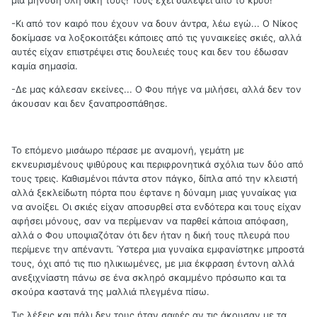
-Κι από τον καιρό που έχουν να δουν άντρα, λέω εγώ... Ο Νίκος
δοκίμασε να λοξοκοιτάξει κάποιες από τις γυναικείες σκιές, αλλά
αυτές είχαν επιστρέψει στις δουλειές τους και δεν του έδωσαν
καμία σημασία.
-Δε μας κάλεσαν εκείνες... Ο Φου πήγε να μιλήσει, αλλά δεν τον
άκουσαν και δεν ξαναπροσπάθησε.
Το επόμενο μισάωρο πέρασε με αναμονή, γεμάτη με
εκνευρισμένους ψιθύρους και περιφρονητικά σχόλια των δύο από
τους τρεις. Καθισμένοι πάντα στον πάγκο, δίπλα από την κλειστή
αλλά ξεκλείδωτη πόρτα που έφτανε η δύναμη μιας γυναίκας για
να ανοίξει. Οι σκιές είχαν αποσυρθεί στα ενδότερα και τους είχαν
αφήσει μόνους, σαν να περίμεναν να παρθεί κάποια απόφαση,
αλλά ο Φου υποψιαζόταν ότι δεν ήταν η δική τους πλευρά που
περίμενε την απέναντι. Ύστερα μια γυναίκα εμφανίστηκε μπροστά
τους, όχι από τις πιο ηλικιωμένες, με μια έκφραση έντονη αλλά
ανεξιχνίαστη πάνω σε ένα σκληρό σκαμμένο πρόσωπο και τα
σκούρα καστανά της μαλλιά πλεγμένα πίσω.
Τις λέξεις και πάλι δεν τους ήταν σαφές αν τις άκουσαν με τα