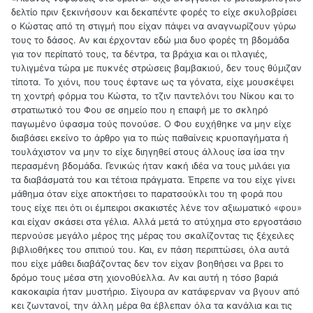
δελτίο πριν ξεκινήσουν και δεκαπέντε φορές το είχε σκυλοβρίσει
ο Κώστας από τη στιγμή που είχαν πάψει να αναγνωρίζουν γύρω
τους το δάσος. Αν και έρχονταν εδώ μια δυο φορές τη βδομάδα
για τον περίπατό τους, τα δέντρα, τα βράχια και οι πλαγιές,
τυλιγμένα τώρα με πυκνές στρώσεις βαμβακιού, δεν τους θύμιζαν
τίποτα. Το χιόνι, που τους έφτανε ως τα γόνατα, είχε μουσκέψει
τη χοντρή φόρμα του Κώστα, το τζιν παντελόνι του Νίκου και το
στρατιωτικό του Φου σε σημείο που η επαφή με το σκληρό
παγωμένο ύφασμα τούς πονούσε. Ο Φου ευχήθηκε να μην είχε
διαβάσει εκείνο το άρθρο για το πώς παθαίνεις κρυοπαγήματα ή
τουλάχιστον να μην το είχε διηγηθεί στους άλλους ίσα ίσα την
περασμένη βδομάδα. Γενικώς ήταν κακή ιδέα να τους μιλάει για
τα διαβάσματά του και τέτοια πράγματα. Έπρεπε να του είχε γίνει
μάθημα όταν είχε αποκτήσει το παρατσούκλι του τη φορά που
τους είχε πει ότι οι έμπειροι σκακιστές λένε τον αξιωματικό «φου»
και είχαν σκάσει στα γέλια. Αλλά μετά το ατύχημα στο εργοστάσιο
περνούσε μεγάλο μέρος της μέρας του σκαλίζοντας τις ξέχειλες
βιβλιοθήκες του σπιτιού του. Και, εν πάση περιπτώσει, όλα αυτά
που είχε μάθει διαβάζοντας δεν τον είχαν βοηθήσει να βρει το
δρόμο τους μέσα στη χιονοθύελλα. Αν και αυτή η τόσο βαριά
κακοκαιρία ήταν μυστήριο. Σίγουρα αν κατάφερναν να βγουν από
κει ζωντανοί, την άλλη μέρα θα έβλεπαν όλα τα κανάλια και τις