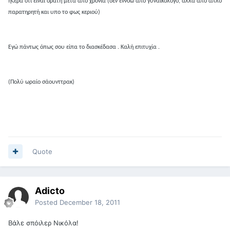
ήξερα ότι είναι ορατή μετά από χρόνια (δεν εννοώ από γυναικολόγο, αλλά από απλό
παρατηρητή και υπο το φως κεριού)
Εγώ πάντως όπως σου είπα το διασκέδασα . Καλή επιτυχία .
(Πολύ ωραίο σάουνττρακ)
Quote
Adicto
Posted
December 18, 2011
Βάλε σπόιλερ Νικόλα!