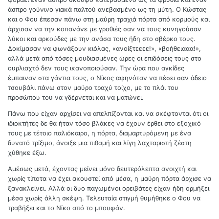
άσπρο γούνινο γιακά παλτού ανεβασμένο ως τη μύτη. Ο Κώστας
και ο Φου έπεσαν πάνω στη μαύρη τραχιά πόρτα από κορμούς και
άρχισαν να την κοπανάνε με γροθιές σαν να τους κυνηγούσαν
λύκοι και αρκούδες με την ανάσα τους ήδη στο σβέρκο τους.
Δοκίμασαν να φωνάξουν κιόλας, «ανοίξτεεεε!», «βοήθειααα!»,
αλλά μετά από τόσες μουδιασμένες ώρες οι επιδόσεις τους στο
ουρλιαχτό δεν τους ικανοποιούσαν. Την ώρα που αγκίδες
έμπαιναν στα γάντια τους, ο Νίκος αφηνόταν να πέσει σαν άδειο
τσουβάλι πάνω στον μαύρο τραχύ τοίχο, με το πλάι του
προσώπου του να γδέρνεται και να ματώνει.
Πάνω που είχαν αρχίσει να απελπίζονται και να σκέφτονται ότι οι
ιδιοκτήτες δε θα ήταν τόσο βλάκες να έχουν έρθει στο εξοχικό
τους με τέτοιο παλιόκαιρο, η πόρτα, διαμαρτυρόμενη με ένα
δυνατό τρίξιμο, άνοιξε μια πιθαμή και λίγη λαχταριστή ζέστη
χύθηκε έξω.
Αμέσως μετά, έχοντας μείνει μόνο δευτερόλεπτα ανοιχτή και
χωρίς τίποτα να έχει ακουστεί από μέσα, η μαύρη πόρτα άρχισε να
ξανακλείνει. Αλλά οι δυο παγωμένοι ορειβάτες είχαν ήδη ορμήξει
μέσα χωρίς άλλη σκέψη. Τελευταία στιγμή θυμήθηκε ο Φου να
τραβήξει και το Νίκο από το μπουφάν.