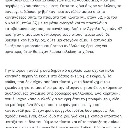
ακριβώς είκοσι τέσσερις ώρες. Όταν το χιόνι άρχισε να λιώνει, τα
συνεργεία διάσωσης βρήκαν, εκατοντάδες μέτρα από το
κοντινότερο σπίτι, τα πτώματα του Κώστα Μ., ετών 52, και του
Νίκου Κ., ετών 37, με τα μάτια ανοιχτά και τα παντελόνια
κατεβασμένα ως τους αστραγάλους. Από τον Άγγελο Δ., ετών 47,
που ήταν ο μόνιμος σύντροφός τους στους περιπάτους, δε
βρέθηκε κανένα ίχνος, ούτε μια σταγόνα αίμα. Η αστυνομία
έψαξε όσο μπορούσε και ύστερα ανέβαλε τις έρευνες για
αργότερα, όταν θα είχαν λιώσει τελείως τα χιόνια.
Την επόμενη άνοιξη, ένα δημοτικό σχολείο μιας όχι και πολύ
κοντινής περιοχής έκανε στο δάσος εκείνο μια εκδρομή. Τα
παιδιά, που δεν είχαν ακούσει τίποτα για το δυστύχημα του
χειμώνα ή για το μυστήριο με την εξαφάνιση του Φου, σκόρπισαν
αλαλάζοντας ανάμεσα στις δροσερές φυλλωσιές. Ένα κοριτσάκι,
που έψαχνε κάποιο κλαδί για να κρεμάσει το μπουφάν του, είδε
σε μια άκρη ένα δέντρο που του φάνηκε περίεργο και
κοντοστάθηκε. Οι χοντροί στρογγυλοί ρόζοι, δυο μικροί ψηλά,
σχεδόν ενωμένοι, άλλοι δυο πιο χαμηλά και με κάποια απόσταση
μεταξύ τους, δεν του θύμισαν τίποτα και ούτε πρόσεξε την πίσω
μεριά και το τρίτο ζευγάρι ξύλινες στρογγυλάδες. Είδε όμως, στο