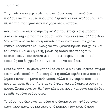
-Εσύ. Έλα.
Τη γυναίκα που είχε έρθει να τον πάρει αυτή τη φορά δεν
πρόλαβε να τη δει στο πρόσωπο. Σηκώθηκε και ακολούθησε την
πλάτη της, που χωνόταν γρήγορα στα σκοτάδια.
Ανέβηκαν μια στριφογυριστή σκάλα που έτριζε και φωτιζόταν
μόνο στο σημείο που περνούσαν κάθε φορά εκείνοι, αλλά ο Φου
δεν κατάφερε να δει αν η συνοδός του κρατούσε στα χέρια
κάποιο λαδοκάντηλο. Χωρίς να τον ξαναντικρύσει και χωρίς να
του απευθύνει άλλη λέξη, μόλις έφτασαν στο τέλος των
σκαλοπατιών, του άνοιξε μια πόρτα φτιαγμένη κι αυτή από
κορμούς και δε χρειάστηκε να του πει να περάσει.
Σκοτάδι απόλυτο μόνο μπορούσε να δει ο Φου για μερικές στιγμές
και συνειδητοποίησε ότι τόση ώρα η σκάλα έτριζε κάτω από τα
βήματα ενός και μόνο ανθρώπου. Αλλά όταν γύρισε απότομα
προς τα πίσω, δεν υπήρχε αρκετό φως για να διακρίνει ούτε την
πόρτα. Συμπέρανε ότι θα ήταν κλειστή, μόνο και μόνο επειδή δεν
ένιωθε κανένα ρεύμα αέρα.
Το μόνο που διακρινόταν μέσα στο δωμάτιο, στη φλόγα ενός
καντηλιού πάνω σε μια φέτα από κορμό, ήταν ένας όγκος