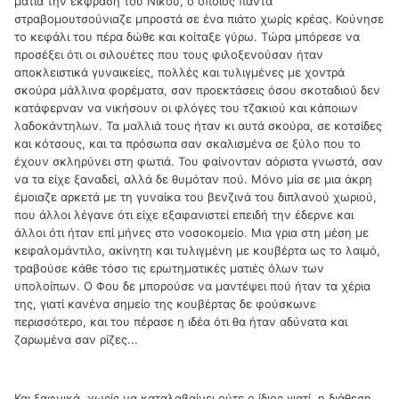
ματιά την έκφραση του Νίκου, ο οποίος πάντα
στραβομουτσούνιαζε μπροστά σε ένα πιάτο χωρίς κρέας. Κούνησε
το κεφάλι του πέρα δώθε και κοίταξε γύρω. Τώρα μπόρεσε να
προσέξει ότι οι σιλουέτες που τους φιλοξενούσαν ήταν
αποκλειστικά γυναικείες, πολλές και τυλιγμένες με χοντρά
σκούρα μάλλινα φορέματα, σαν προεκτάσεις όσου σκοταδιού δεν
κατάφερναν να νικήσουν οι φλόγες του τζακιού και κάποιων
λαδοκάντηλων. Τα μαλλιά τους ήταν κι αυτά σκούρα, σε κοτσίδες
και κότσους, και τα πρόσωπα σαν σκαλισμένα σε ξύλο που το
έχουν σκληρύνει στη φωτιά. Του φαίνονταν αόριστα γνωστά, σαν
να τα είχε ξαναδεί, αλλά δε θυμόταν πού. Μόνο μία σε μια άκρη
έμοιαζε αρκετά με τη γυναίκα του βενζινά του διπλανού χωριού,
που άλλοι λέγανε ότι είχε εξαφανιστεί επειδή την έδερνε και
άλλοι ότι ήταν επί μήνες στο νοσοκομείο. Μια γρια στη μέση με
κεφαλομάντιλο, ακίνητη και τυλιγμένη με κουβέρτα ως το λαιμό,
τραβούσε κάθε τόσο τις ερωτηματικές ματιές όλων των
υπολοίπων. Ο Φου δε μπορούσε να μαντέψει πού ήταν τα χέρια
της, γιατί κανένα σημείο της κουβέρτας δε φούσκωνε
περισσότερο, και του πέρασε η ιδέα ότι θα ήταν αδύνατα και
ζαρωμένα σαν ρίζες...
Και ξαφνικά, χωρίς να καταλαβαίνει ούτε ο ίδιος γιατί, η διάθεση