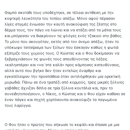
Θαμπό σκοτάδι τους υποδέχτηκε, σε τέλεια αντίθεση με την
κοφτερή λευκότητα του τοπίου απέξω. Μόνο αφού πέρασαν
λίγες στιγμές ένιωσαν την καυτή ανακούφιση της ζέστης στο
δέρμα τους, τον πάγο να λιώνει και να στάζει από τα μάτια τους
και μπόρεσαν να διακρίνουν τις φλόγες ενός τζακιού στο βάθος.
Το μόνο που ακουγόταν, εκτός από τον άνεμο απέξω, ήταν το
υπόκωφο τσιτσίρισμα των ξύλων που έσκαγαν καθώς η φωτιά
εξάτμιζε τους χυμούς τους.‭ Ο Κώστας και ο Φου δοκίμασαν να
ξεβραχνιάσουν τις φωνές τους απευθύνοντας τις λέξεις
«καλησπέρα» και «να 'στε καλά» προς κάμποσες κατευθύνσεις,
αλλά αυτό που βγήκε δεν ήταν εντελώς έναρθρο και
εγκατέλειψαν την προσπάθεια όταν αντιλήφθηκαν μια ορεκτική
μυρωδιά. ‬Πάνω σε ένα τραπέζι από κορμούς, τρεις μικρές ξύλινες
γαβάθες άχνιζαν δίπλα σε τρία ξύλινα κουτάλια και, πριν το
συνειδητοποιήσουν, ο Νίκος, ο Κώστας και ο Φου είχαν καθίσει σε
έναν πάγκο και πηχτή χορτόσουπα ανακούφιζε τα παγωμένα
τους λαρύγγια.
Ο Φου ήταν ο πρώτος που σήκωσε το κεφάλι και έπιασε με μια