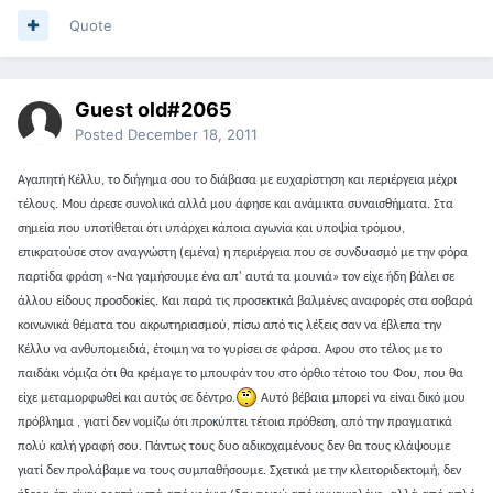
Quote
Guest old#2065
Posted
December 18, 2011
Αγαπητή Κέλλυ, το διήγημα σου το διάβασα με ευχαρίστηση και περιέργεια μέχρι
τέλους. Μου άρεσε συνολικά αλλά μου άφησε και ανάμικτα συναισθήματα. Στα
σημεία που υποτίθεται ότι υπάρχει κάποια αγωνία και υποψία τρόμου,
επικρατούσε στον αναγνώστη (εμένα) η περιέργεια που σε συνδυασμό με την φόρα
παρτίδα φράση «-Να γαμήσουμε ένα απ' αυτά τα μουνιά» τον είχε ήδη βάλει σε
άλλου είδους προσδοκίες. Και παρά τις προσεκτικά βαλμένες αναφορές στα σοβαρά
κοινωνικά θέματα του ακρωτηριασμού, πίσω από τις λέξεις σαν να έβλεπα την
Κέλλυ να ανθυπομειδιά, έτοιμη να το γυρίσει σε φάρσα. Αφου στο τέλος με το
παιδάκι νόμιζα ότι θα κρέμαγε το μπουφάν του στο όρθιο τέτοιο του Φου, που θα
είχε μεταμορφωθεί και αυτός σε δέντρο.
Αυτό βέβαια μπορεί να είναι δικό μου
πρόβλημα , γιατί δεν νομίζω ότι προκύπτει τέτοια πρόθεση, από την πραγματικά
πολύ καλή γραφή σου. Πάντως τους δυο αδικοχαμένους δεν θα τους κλάψουμε
γιατί δεν προλάβαμε να τους συμπαθήσουμε. Σχετικά με την κλειτοριδεκτομή, δεν