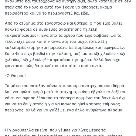
ακάλυπτο και ταυτόχρονα να ανατριχιάζει, αλλά κατάλαβε ότι δεν
ήταν από το κρύο κι αυτό τον έκανε να απορήσει ακόμα
περισσότερο και να το περιεργαστεί. Και είδε...
Από το ατύχημα στο εργοστάσιο και ύστερα, ο Φου είχε βάλει
πολλές φορές σε συσκευές αναζήτησης τη λέξη
«ακρωτηριασμός». Ένα από τα άρθρα που είχε διαβάσει ως το
τέλος είχε μέσα και την άγνωστή του μέχρι τότε λέξη
«κλειτοριδεκτομή» και παρακάτω λεπτομέρειες και περιγραφές.
Και ο Φου είχε βρεθεί στην κόλαση, μαζί με τα έξι χιλιάδες -
έξι
χιλιάδες! έξι χιλιάδες!
- κοριτσάκια την ημέρα. Αλλά δεν είχε
φανταστεί πώς θα φαινόταν κάτι τέτοιο από κοντά...
-Ω Θε μου!
Τα μάτια του έσταξαν πάνω στο σκούρο ανατριχιασμένο δέρμα.
Και, για πρώτη φορά μετά το ατύχημα, ο Φου έβγαλε το δεξί του
γάντι και άφησε ξέσκεπα τα τέσσερα κομμένα του δάχτυλα όχι
για να τα δει γιατρός ή για να ικανοποιηθεί κάποιος επίμονος
περίεργος, αλλά για να χαϊδέψει ένα άλλο ανθρώπινο πλάσμα.
Η χιονοθύελλα εκείνη, που γέμισε για λίγες μέρες τα
πρωτοσέλιδα, τα δελτία ειδήσεων και τα νοσοκομεία, κράτησε