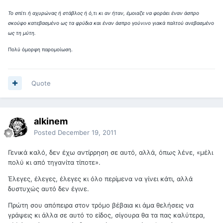
Το σπίτι ή αχυρώνας ή στάβλος ή ό,τι κι αν ήταν, έμοιαζε να φοράει έναν άσπρο
σκούφο κατεβασμένο ως τα φρύδια και έναν άσπρο γούνινο γιακά παλτού ανεβασμένο
ως τη μύτη.
Πολύ όμορφη παρομοίωση.
Quote
alkinem
Posted
December 19, 2011
Γενικά καλό, δεν έχω αντίρρηση σε αυτό, αλλά, όπως λένε, «μέλι
πολύ κι από τηγανίτα τίποτε».
Έλεγες, έλεγες, έλεγες κι όλο περίμενα να γίνει κάτι, αλλά
δυστυχώς αυτό δεν έγινε.
Πρώτη σου απόπειρα στον τρόμο βέβαια κι άμα θελήσεις να
γράψεις κι άλλα σε αυτό το είδος, σίγουρα θα τα πας καλύτερα,