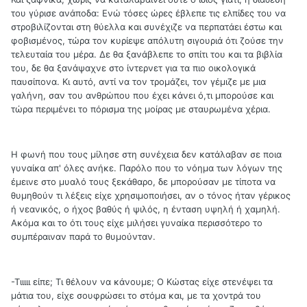
του γύρισε ανάποδα: Ενώ τόσες ώρες έβλεπε τις ελπίδες του να
στροβιλίζονται στη θύελλα και συνέχιζε να περπατάει έστω και
φοβισμένος, τώρα τον κυρίεψε απόλυτη σιγουριά ότι ζούσε την
τελευταία του μέρα. Δε θα ξανάβλεπε το σπίτι του και τα βιβλία
του, δε θα ξανάψαχνε στο ίντερνετ για τα πιο οικολογικά
παυσίπονα. Κι αυτό, αντί να τον τρομάζει, τον γέμιζε με μια
γαλήνη, σαν του ανθρώπου που έχει κάνει ό,τι μπορούσε και
τώρα περιμένει το πόρισμα της μοίρας με σταυρωμένα χέρια.
Η φωνή που τους μίλησε στη συνέχεια δεν κατάλαβαν σε ποια
γυναίκα απ' όλες ανήκε. Παρόλο που το νόημα των λόγων της
έμεινε στο μυαλό τους ξεκάθαρο, δε μπορούσαν με τίποτα να
θυμηθούν τι λέξεις είχε χρησιμοποιήσει, αν ο τόνος ήταν γέρικος
ή νεανικός, ο ήχος βαθύς ή ψιλός, η ένταση υψηλή ή χαμηλή.
Ακόμα και το ότι τους είχε μιλήσει γυναίκα περισσότερο το
συμπέραιναν παρά το θυμούνταν.
-Τιιιιι είπε; Τι θέλουν να κάνουμε; Ο Κώστας είχε στενέψει τα
μάτια του, είχε σουφρώσει το στόμα και, με τα χοντρά του