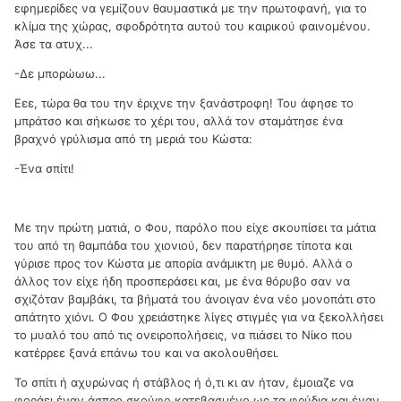
εφημερίδες να γεμίζουν θαυμαστικά με την πρωτοφανή, για το
κλίμα της χώρας, σφοδρότητα αυτού του καιρικού φαινομένου.
Άσε τα ατυχ...
-Δε μπορώωω...
Εεε, τώρα θα του την έριχνε την ξανάστροφη! Του άφησε το
μπράτσο και σήκωσε το χέρι του, αλλά τον σταμάτησε ένα
βραχνό γρύλισμα από τη μεριά του Κώστα:
-Ένα σπίτι!
Με την πρώτη ματιά, ο Φου, παρόλο που είχε σκουπίσει τα μάτια
του από τη θαμπάδα του χιονιού, δεν παρατήρησε τίποτα και
γύρισε προς τον Κώστα με απορία ανάμικτη με θυμό. Αλλά ο
άλλος τον είχε ήδη προσπεράσει και, με ένα θόρυβο σαν να
σχιζόταν βαμβάκι, τα βήματά του άνοιγαν ένα νέο μονοπάτι στο
απάτητο χιόνι. Ο Φου χρειάστηκε λίγες στιγμές για να ξεκολλήσει
το μυαλό του από τις ονειροπολήσεις, να πιάσει το Νίκο που
κατέρρεε ξανά επάνω του και να ακολουθήσει.
Το σπίτι ή αχυρώνας ή στάβλος ή ό,τι κι αν ήταν, έμοιαζε να
φοράει έναν άσπρο σκούφο κατεβασμένο ως τα φρύδια και έναν