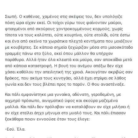
Σιωπή. Ο καθένας, χαμένος στις σκέψεις του, δεν υπολόγιζε
πόση ώρα είχαν εκεί. Οι τοίχοι γύρω τους φαίνονταν μαύροι,
φτιαγμένοι από σκούρους χοντροκομμένους κορμούς, χωρίς
τίποτα να τους καλύπτει, ούτε κουρτίνα, ούτε στολίδι, ούτε έστω
και ένα από εκείνα τα χωριάτικα πλεχτά κεντήματα που μοιάζουν
με κουβέρτες. Σε κάποια σημεία ξεχώριζαν μέσα στο μισοσκόταδο
γραμμές πάνω στο ξύλο, εκεί όπου μάλλον θα υπήρχαν
παράθυρα. Αλλά ήταν όλα κλειστά και μαύρα, σαν αποκαΐδια μετά
από κάποια καταστροφή. Η βουή του ανέμου απέξω δεν είχε
χάσει καθόλου την απειλητική της χροιά. Ακουγόταν ακριβώς σαν
δράκος, που ακόμα τους κυνηγάει, αλλά έχει στρίψει σε λάθος
γωνία και δεν τους βλέπει προς το παρόν. Ο Φου αναστέναξε.
Και πάλι εμφανίστηκε μια γυναίκα, αδύνατη, γεροδεμένη, με
αιχμηρό πρόσωπο, αινιγματικό ύφος και σκούρα μαζεμένα
μαλλιά. Και πάλι δεν πρόλαβαν να καταλάβουν αν είχε μιλήσει ή
αν είχε στείλει άηχο μήνυμα στο μυαλό τους. Και πάλι έπιασαν
ξεκάθαρα ποιον εννοούσε όταν τους έλεγε:
-Εσύ. Έλα.