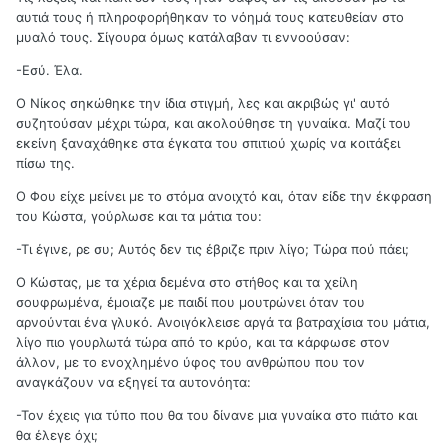
αυτιά τους ή πληροφορήθηκαν το νόημά τους κατευθείαν στο
μυαλό τους. Σίγουρα όμως κατάλαβαν τι εννοούσαν:
-Εσύ. Έλα.
Ο Νίκος σηκώθηκε την ίδια στιγμή, λες και ακριβώς γι' αυτό
συζητούσαν μέχρι τώρα, και ακολούθησε τη γυναίκα. Μαζί του
εκείνη ξαναχάθηκε στα έγκατα του σπιτιού χωρίς να κοιτάξει
πίσω της.
Ο Φου είχε μείνει με το στόμα ανοιχτό και, όταν είδε την έκφραση
του Κώστα, γούρλωσε και τα μάτια του:
-Τι έγινε, ρε συ; Αυτός δεν τις έβριζε πριν λίγο; Τώρα πού πάει;
Ο Κώστας, με τα χέρια δεμένα στο στήθος και τα χείλη
σουφρωμένα, έμοιαζε με παιδί που μουτρώνει όταν του
αρνούνται ένα γλυκό. Ανοιγόκλεισε αργά τα βατραχίσια του μάτια,
λίγο πιο γουρλωτά τώρα από το κρύο, και τα κάρφωσε στον
άλλον, με το ενοχλημένο ύφος του ανθρώπου που τον
αναγκάζουν να εξηγεί τα αυτονόητα:
-Τον έχεις για τύπο που θα του δίνανε μια γυναίκα στο πιάτο και
θα έλεγε όχι;