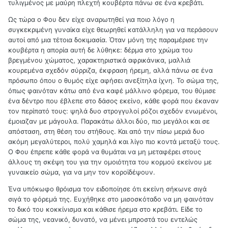
τυλιγμένος με μαύρη πλεχτή κουβέρτα πάνω σε ένα κρεβάτι.
Ως τώρα ο Φου δεν είχε αναρωτηθεί για ποιο λόγο η
συγκεκριμένη γυναίκα είχε θεωρηθεί κατάλληλη για να περάσουν
αυτοί από μια τέτοια δοκιμασία. Όταν μόνη της παραμέρισε την
κουβέρτα η απορία αυτή δε λύθηκε: δέρμα στο χρώμα του
βρεγμένου χώματος, χαρακτηριστικά αφρικάνικα, μαλλιά
κουρεμένα σχεδόν σύρριζα, έκφραση ήρεμη, αλλά πάνω σε ένα
πρόσωπο όπου ο θυμός είχε αφήσει ανεξίτηλα ίχνη. Το σώμα της,
όπως φαινόταν κάτω από ένα καφέ μάλλινο φόρεμα, του θύμισε
ένα δέντρο που έβλεπε στο δάσος εκείνο, κάθε φορά που έκαναν
τον περίπατό τους: ψηλά δυο στρογγυλοί ρόζοι σχεδόν ενωμένοι,
έμοιαζαν με μάγουλα. Παρακάτω άλλοι δύο, πιο μεγάλοι και σε
απόσταση, στη θέση του στήθους. Και από την πίσω μεριά δυο
ακόμη μεγαλύτεροι, πολύ χαμηλά και λίγο πιο κοντά μεταξύ τους.
Ο Φου έπρεπε κάθε φορά να θυμάται να μη μεταφέρει στους
άλλους τη σκέψη του για την ομοιότητα του κορμού εκείνου με
γυναικείο σώμα, για να μην τον κοροϊδέψουν.
Ένα υπόκωφο θρόισμα τον ειδοποίησε ότι εκείνη σήκωνε σιγά
σιγά το φόρεμά της. Ευχήθηκε στο μισοσκόταδο να μη φαινόταν
το δικό του κοκκίνισμα και κάθισε ήρεμα στο κρεβάτι. Είδε το
σώμα της, νεανικό, δυνατό, να μένει μπροστά του εντελώς