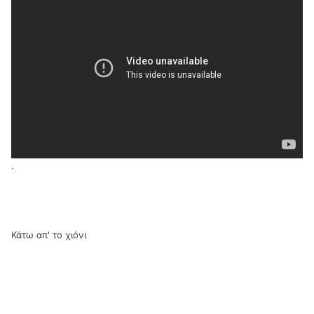
.
Κάτω απ' το χιόνι