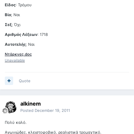
Είδος
: Τρόμου
Βία
; Ναι
Σεξ
; Όχι
Αριθμός Λέξεων
: 1718
Αυτοτελής
; Ναι
Ντάρκνες.doc
Unavailable
Quote
alkinem
Posted
December 19, 2011
Πολύ καλό.
Αγωνιώδες, κλειστοφοβικό, ρεαλιστικά τρομαχτικό.