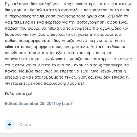
Εγω κλασικα δεν φοβηθηκα....στις περισσοτερες ιστοριες και στην
δικη σου. Αν θα θελα κατι να αναπτυξεις περισσοτερο, αυτο ειναι
οι περιγραφες της ψυχοσυναισθησης τους ηρωα σου. Δηλαδη το
να μπει μεσα σε ενα φερετρο για την φωτογραφηση, αφου ειναι
παιδικη του φοβια, θα ηθελα να το αναφερεις πιο αγωνιωδες και
δυσκολο για τον ιδιο. Οπως και το οτι χανει την ομορφια του
καθως παραμορφωνεται, δεν νομιζω να το παιρνει τοσο ανετα
ειδικα καποιος ομορφος οπως ενα μοντελο. Αυτοι οι ανθρωποι
επενδυουν τα παντα στην εξωτερικη τους εμφανιση και
επαγγελματικα και ψυχολογικα... νομιζω πως καταρρεει ο κοσμος
τους οταν χανουν αυτο το ενα που εχουν να τους προσφερει τα
παντα. Νομιζω πως ισως θα επρεπε να ειναι λιγο μεγαλυτερη η
ιστορια για να καταλαβουμε το τελος, γιατι και εγω δεν επιασα τι
γινεται εκει με τους παιδικους φιλους κτλ
Καλη επιτυχια!
Edited
December 25, 2011
by laas7
Quote