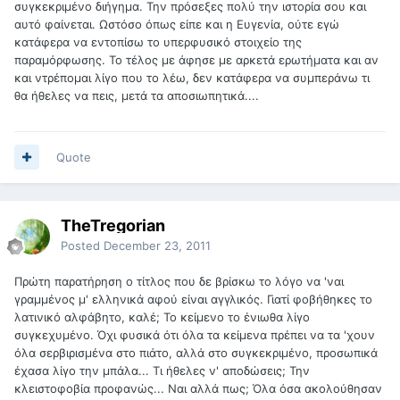
συγκεκριμένο διήγημα. Την πρόσεξες πολύ την ιστορία σου και
αυτό φαίνεται. Ωστόσο όπως είπε και η Ευγενία, ούτε εγώ
κατάφερα να εντοπίσω το υπερφυσικό στοιχείο της
παραμόρφωσης. Το τέλος με άφησε με αρκετά ερωτήματα και αν
και ντρέπομαι λίγο που το λέω, δεν κατάφερα να συμπεράνω τι
θα ήθελες να πεις, μετά τα αποσιωπητικά....
Quote
TheTregorian
Posted
December 23, 2011
Πρώτη παρατήρηση ο τίτλος που δε βρίσκω το λόγο να 'ναι
γραμμένος μ' ελληνικά αφού είναι αγγλικός. Γιατί φοβήθηκες το
λατινικό αλφάβητο, καλέ; Το κείμενο το ένιωθα λίγο
συγκεχυμένο. Όχι φυσικά ότι όλα τα κείμενα πρέπει να τα 'χουν
όλα σερβιρισμένα στο πιάτο, αλλά στο συγκεκριμένο, προσωπικά
έχασα λίγο την μπάλα... Τι ήθελες ν' αποδώσεις; Την
κλειστοφοβία προφανώς... Ναι αλλά πως; Όλα όσα ακολούθησαν