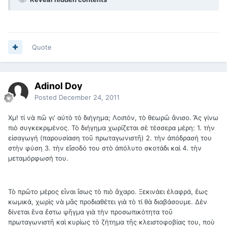
Quote
Adinol Doy
Posted
December 24, 2011
Χμ! τί νὰ πῶ γι' αὐτὸ τὸ διήγημα; Λοιπόν, τὸ θεωρῶ ἄνισο. Ἂς γίνω
πιὸ συγκεκριμένος. Τὸ διήγημα χωρίζεται σὲ τέσσερα μέρη: 1. τὴν
εἰσαγωγή (παρουσίαση τοῦ πρωταγωνιστῆ) 2. τὴν ἀπόδρασή του
στὴν φύση 3. τὴν εἴσοδό του στὸ ἀπόλυτο σκοτάδι καὶ 4. τὴν
μεταμόρφωσή του.
Τὸ πρῶτο μέρος εἶναι ἴσως τὸ πιὸ ἄχαρο. Ξεκινάει ἐλαφρά, ἕως
κωμικά, χωρὶς νὰ μᾶς προδιαθέτει γιὰ τὸ τί θὰ διαβάσουμε. Δὲν
δίνεται ἕνα ἔστω ψῆγμα γιὰ τὴν προσωπικότητα τοῦ
πρωταγωνιστῆ καὶ κυρίως τὸ ζήτημα τῆς κλειστοφοβίας του, ποὺ