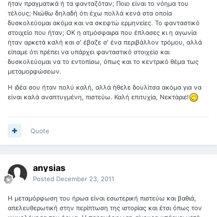
ήταν πραγματικά ή τα φανταζόταν; Ποιο είναι το νόημα του
τέλους; Νιώθω δηλαδή ότι έχω πολλά κενά στα οποία
δυσκολεύομαι ακόμα και να σκεφτώ ερμηνείες. Το φανταστικό
στοιχείο που ήταν; ΟΚ η ατμόσφαιρα που έπλασες κι η αγωνία
ήταν αρκετά καλή και σ' έβαζε σ' ένα περιβάλλον τρόμου, αλλά
είπαμε ότι πρέπει να υπάρχει φανταστικό στοιχείο και
δυσκολεύομαι να το εντοπίσω, όπως και το κεντρικό θέμα τως
μεταμορφώσεων.
Η ιδέα σου ήταν πολύ καλή, αλλά ήθελε δουλίτσα ακόμα για να
είναι καλά αναπτυγμένη, πιστεύω. Καλή επιτυχία, Νεκτάριε!
Quote
anysias
Posted
December 23, 2011
Η μεταμόρφωση του ήρωα είναι εσωτερική πιστεύω και βαθιά,
απελευθερωτική στην περίπτωση της ιστορίας και έτσι όπως τον