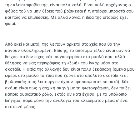
την κλειστοφοβία της, είναι πολύ καλή. Είναι πολύ αρχέγονος ο
φόβος τού να μην ξέρεις πού βρίσκεσαι ή τι υπάρχει μπροστά σου
και πώς να επιβιώσεις. Με άλλα λόγια, η ιδέα της ιστορίας έχει
ψωμί.
Από εκεί και μετά, της λείπουν αρκετά στοιχεία που θα την
κάνουν ολοκληρωμένη. Επίσης, το απότομο τέλος είναι σαν να
δείχνει ότι δεν είχες κάτι συγκεκριμένο στο μυαλό σου, αλλά
θέλησες να μας περιγράψεις τη «ζωή» του Ιγκόρ μέσα στο
σκοτάδι. Η αιτία της αλλαγής δεν είναι πολύ ξεκάθαρη (εμένα μου
έφερε στο μυαλό τα ζώα που ζούνε στο απόλυτο σκοτάδι κι οι
βιολογικές τους λειτουργίες έχουν προσαρμοστεί σε αυτό). Κάτι
ακόμη είναι πως η αρχική σκηνή με τη φωτογράφιση, δεν παίζει
κάποιο ουσιαστικό ρόλο, εκτός αν κάτι έχασα, με το υπόλοιπο
διήγημα, παρά μόνο την αναλογία του κλεισίματος μέσα σ’ ένα
σκοτεινό μέρος.