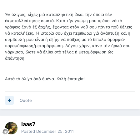
Ἐν ὀλίγοις, εἶχες μιὰ καταπληκτικὴ ἰδέα, τὴν ὁποία δὲν
ἐκμεταλλεύτηκες σωστά. Κατὰ τὴν γνώμη μου πρέπει νὰ τὸ
γράψεις ξανὰ ἐξ ἀρχῆς, ἔχοντας στὸν νοῦ σου πάντα ποῦ θέλεις
νὰ καταλήξεις. Ἡ ἱστορία σου ἔχει περιθώριο γιὰ ἀνάπτυξη καὶ ἡ
συμβουλή μου εἶναι ἡ ἑξῆς: νὰ παίξεις μὲ τὸ δίπολο ὀμορφιὰ-
παραμόρφωση/μεταμόρφωση. Λόγου χάριν, κάνε τὸν ἥρωά σου
νάρκισσο, ὥστε νὰ ἔλθει στὸ τέλος ἡ μεταμόρφωση ὡς
ἀπάντηση.
Αὐτὰ τὰ ὀλίγα ἀπὸ ἐμένα. Καλὴ ἐπιτυχία!
Quote
laas7
Posted
December 25, 2011