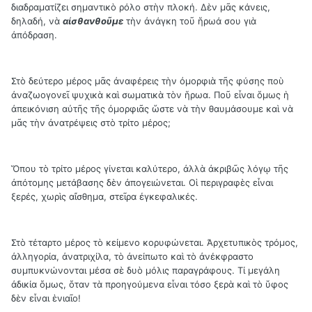
διαδραματίζει σημαντικὸ ρόλο στὴν πλοκή. Δὲν μᾶς κάνεις,
δηλαδή, νὰ
αἰσθανθοῦμε
τὴν ἀνάγκη τοῦ ἥρωά σου γιὰ
ἀπόδραση.
Στὸ δεύτερο μέρος μᾶς ἀναφέρεις τὴν ὀμορφιὰ τῆς φύσης ποὺ
ἀναζωογονεῖ ψυχικὰ καὶ σωματικὰ τὸν ἥρωα. Ποῦ εἶναι ὅμως ἡ
ἀπεικόνιση αὐτῆς τῆς ὀμορφιᾶς ὥστε νὰ τὴν θαυμάσουμε καὶ νὰ
μᾶς τὴν ἀνατρέψεις στὸ τρίτο μέρος;
Ὅπου τὸ τρίτο μέρος γίνεται καλύτερο, ἀλλὰ ἀκριβῶς λόγῳ τῆς
ἀπότομης μετάβασης δὲν ἀπογειώνεται. Οἱ περιγραφὲς εἶναι
ξερές, χωρὶς αἴσθημα, στεῖρα ἐγκεφαλικές.
Στὸ τέταρτο μέρος τὸ κείμενο κορυφώνεται. Ἀρχετυπικὸς τρόμος,
ἀλληγορία, ἀνατριχίλα, τὸ ἀνείπωτο καὶ τὸ ἀνέκφραστο
συμπυκνώνονται μέσα σὲ δυὸ μόλις παραγράφους. Τί μεγάλη
ἀδικία ὅμως, ὅταν τὰ προηγούμενα εἶναι τόσο ξερὰ καὶ τὸ ὕφος
δὲν εἶναι ἑνιαῖο!