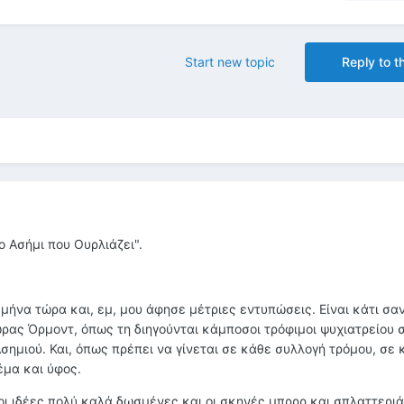
Start new topic
Reply to th
ο Ασήμι που Ουρλιάζει".
 μήνα τώρα και, εμ, μου άφησε μέτριες εντυπώσεις. Είναι κάτι σα
ώρας Όρμοντ, όπως τη διηγούνται κάμποσοι τρόφιμοι ψυχιατρείου 
Ασημιού. Και, όπως πρέπει να γίνεται σε κάθε συλλογή τρόμου, σε 
έμα και ύφος.
 οι ιδέες πολύ καλά δωσμένες και οι σκηνές μπρρρ και σπλαττερι