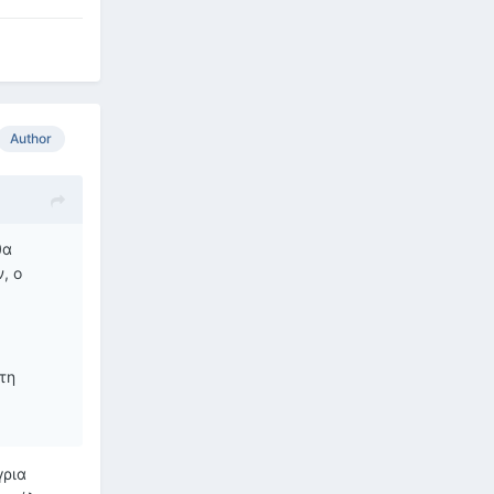
Author
θα
, ο
τη
γρια