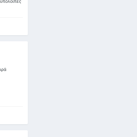
 υπόλοιπες
ιρά