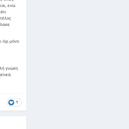
και, ενώ
κάτι
 τέλος
άλασε
ι όχι μόνο
αλή γνώση
ατικά.
1