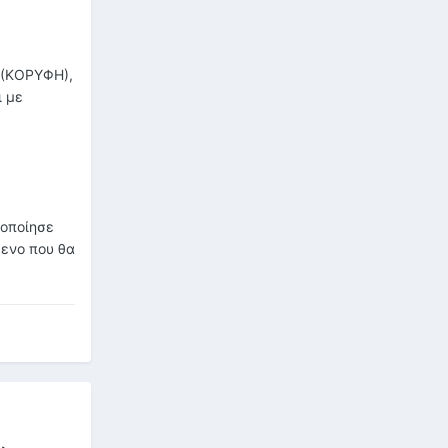
α (ΚΟΡΥΦΗ),
ι με
νοποίησε
μενο που θα