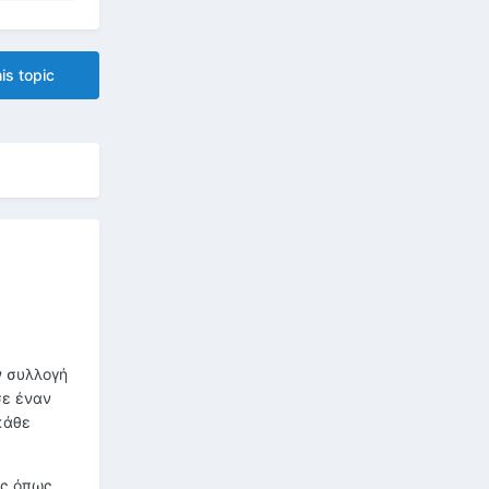
is topic
ν συλλογή
σε έναν
κάθε
άς όπως