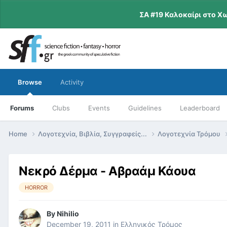
ΣΑ #19 Καλοκαίρι στο Χ
Browse
Activity
Forums
Clubs
Events
Guidelines
Leaderboard
Home
Λογοτεχνία, Βιβλία, Συγγραφείς...
Λογοτεχνία Τρόμου
Νεκρό Δέρμα - Αβραάμ Κάουα
HORROR
By
Nihilio
December 19, 2011
in
Ελληνικός Τρόμος