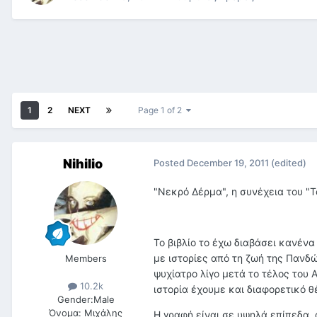
1
2
NEXT
Page 1 of 2
Nihilio
Posted
December 19, 2011
(edited)
"Νεκρό Δέρμα", η συνέχεια του "Τ
Το βιβλίο το έχω διαβάσει κανένα
με ιστορίες από τη ζωή της Πανδ
Members
ψυχίατρο λίγο μετά το τέλος του 
10.2k
ιστορία έχουμε και διαφορετικό θ
Gender:
Male
Όνομα:
Μιχάλης
Η γραφή είναι σε υψηλά επίπεδα,