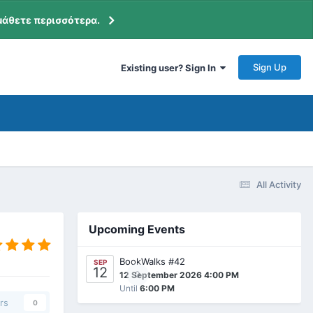
μάθετε περισσότερα.
Sign Up
Existing user? Sign In
All Activity
Upcoming Events
BookWalks #42
SEP
12
0
12 September 2026 4:00 PM
Until
6:00 PM
rs
0