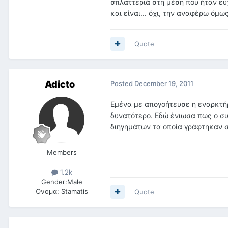
σπλαττεριά στη μέση που ήταν ευ
και είναι... όχι, την αναφέρω όμ
Quote
Adicto
Posted
December 19, 2011
Eμένα με απογοήτευσε η εναρκτήρ
δυνατότερο. Εδώ ένιωσα πως ο συ
διηγημάτων τα οποία γράφτηκαν στ
Members
1.2k
Gender:
Male
Όνομα:
Stamatis
Quote