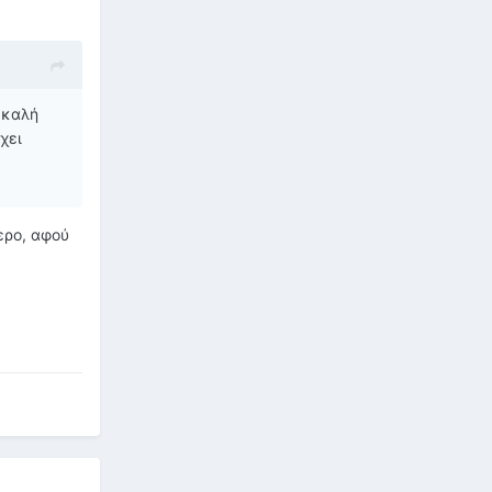
 καλή
χει
ερο, αφού