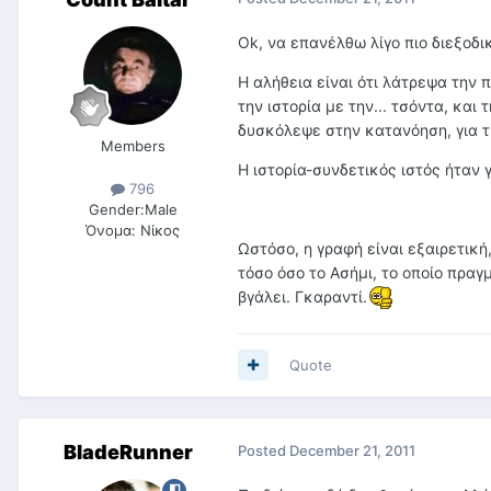
Ok, να επανέλθω λίγο πιο διεξοδι
Η αλήθεια είναι ότι λάτρεψα την 
την ιστορία με την... τσόντα, και
δυσκόλεψε στην κατανόηση, για τη
Members
Η ιστορία-συνδετικός ιστός ήταν 
796
Gender:
Male
Όνομα:
Νίκος
Ωστόσο, η γραφή είναι εξαιρετική,
τόσο όσο το Ασήμι, το οποίο πρα
βγάλει. Γκαραντί.
Quote
BladeRunner
Posted
December 21, 2011