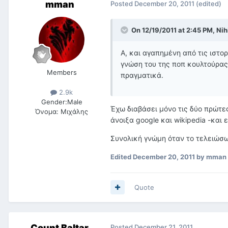
mman
Posted
December 20, 2011
(edited)
On 12/19/2011 at 2:45 PM, Nihi
Α, και αγαπημένη από τις ιστορ
γνώση του της ποπ κουλτούρας 
Members
πραγματικά.
2.9k
Gender:
Male
Έχω διαβάσει μόνο τις δύο πρώτε
Όνομα:
Μιχάλης
άνοιξα google και wikipedia -και 
Συνολική γνώμη όταν το τελειώσω
Edited
December 20, 2011
by mman
Quote
Count Baltar
Posted
December 21, 2011