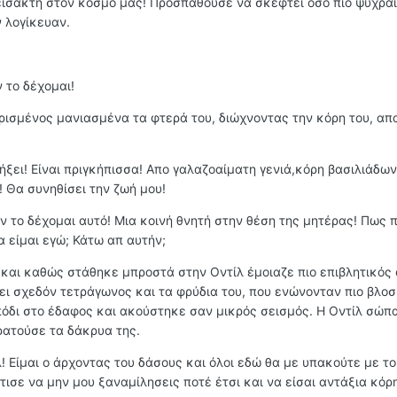
αρείσακτη στον κόσμο μας! Προσπαθούσε να σκεφτεί όσο πιο ψύχρα
 λογίκευαν.
ν το δέχομαι!
ρισμένος μανιασμένα τα φτερά του, διώχνοντας την κόρη του, απ
λήξει! Είναι πριγκήπισσα! Απο γαλαζοαίματη γενιά,κόρη βασιλιάδων
 Θα συνηθίσει την ζωή μου!
εν το δέχομαι αυτό! Μια κοινή θνητή στην θέση της μητέρας! Πως 
θα είμαι εγώ; Κάτω απ αυτήν;
αι καθώς στάθηκε μπροστά στην Οντίλ έμοιαζε πιο επιβλητικός 
ει σχεδόν τετράγωνος και τα φρύδια του, που ενώνονταν πιο βλοσ
όδι στο έδαφος και ακούστηκε σαν μικρός σεισμός. Η Οντίλ σώπ
ρατούσε τα δάκρυα της.
! Είμαι ο άρχοντας του δάσους και όλοι εδώ θα με υπακούτε με το
ντισε να μην μου ξαναμίλησεις ποτέ έτσι και να είσαι αντάξια κόρ