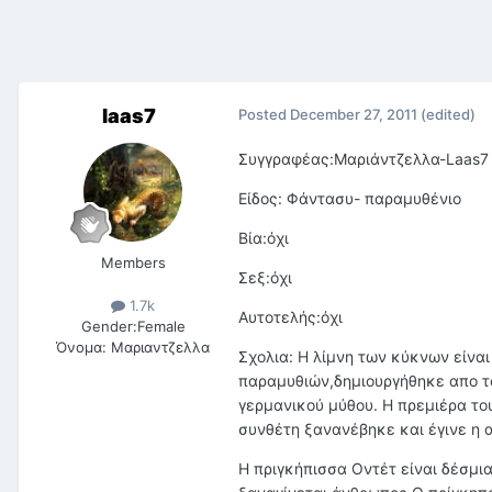
laas7
Posted
December 27, 2011
(edited)
Συγγραφέας:Μαριάντζελλα-Laas7
Είδος: Φάντασυ- παραμυθένιο
Βία:όχι
Members
Σεξ:όχι
1.7k
Αυτοτελής:όχι
Gender:
Female
Όνομα:
Μαριαντζελλα
Σχολια: Η λίμνη των κύκνων είνα
παραμυθιών,δημιουργήθηκε απο τ
γερμανικού μύθου. Η πρεμιέρα το
συνθέτη ξανανέβηκε και έγινε η α
Η πριγκήπισσα Οντέτ είναι δέσμια