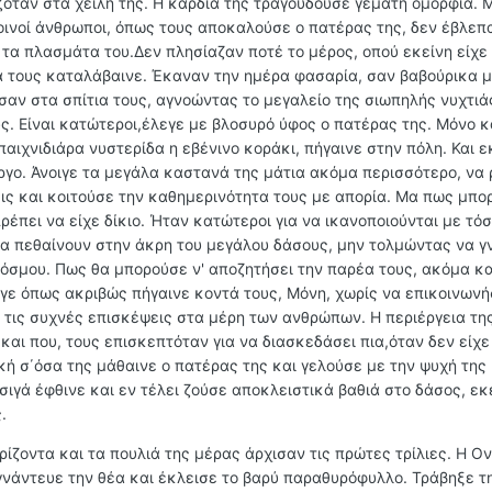
ζόταν στα χείλη της. Η καρδιά της τραγουδούσε γεμάτη ομορφιά. 
οινοί άνθρωποι, όπως τους αποκαλούσε ο πατέρας της, δεν έβλεπ
τα πλασμάτα του.Δεν πλησίαζαν ποτέ το μέρος, οπού εκείνη είχε
α τους καταλάβαινε. Έκαναν την ημέρα φασαρία, σαν βαβούρικα μ
αν στα σπίτια τους, αγνοώντας το μεγαλείο της σιωπηλής νυχτιάς
. Είναι κατώτεροι,έλεγε με βλοσυρό ύφος ο πατέρας της. Μόνο 
ιχνιδιάρα νυστερίδα η εβένινο κοράκι, πήγαινε στην πόλη. Και ε
ργο. Άνοιγε τα μεγάλα καστανά της μάτια ακόμα περισσότερο, να
εις και κοιτούσε την καθημερινότητα τους με απορία. Μα πως μπ
πρέπει να είχε δίκιο. Ήταν κατώτεροι για να ικανοποιούνται με τό
 να πεθαίνουν στην άκρη του μεγάλου δάσους, μην τολμώντας να 
κόσμου. Πως θα μπορούσε ν' αποζητήσει την παρέα τους, ακόμα κα
υγε όπως ακριβώς πήγαινε κοντά τους, Μόνη, χωρίς να επικοινωνή
τις συχνές επισκέψεις στα μέρη των ανθρώπων. Η περιέργεια της
 και που, τους επισκεπτόταν για να διασκεδάσει πια,όταν δεν είχε
κή σ΄όσα της μάθαινε ο πατέρας της και γελούσε με την ψυχή της 
 σιγά έφθινε και εν τέλει ζούσε αποκλειστικά βαθιά στο δάσος, εκ
.
ίζοντα και τα πουλιά της μέρας άρχισαν τις πρώτες τρίλιες. Η Ον
γνάντευε την θέα και έκλεισε το βαρύ παραθυρόφυλλο. Τράβηξε τ