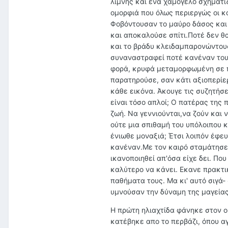
λίμνης και ένα χαμόγελο σχηματι
ομορφιά που όλως περιεργώς οι κ
Φοβόντουσαν το μαύρο δάσος και 
και αποκαλούσε σπίτι.Ποτέ δεν θ
και το βράδυ κλειδαμπαρονώντουσ
συναναστραφεί ποτέ κανέναν τους
φορά, κρυφά μεταμορφωμένη σε πα
παρατηρούσε, σαν κάτι αξιοπερίε
κάθε εικόνα. Άκουγε τις συζητήσ
είναι τόσο απλοί; Ο πατέρας της 
ζωή. Να γεννιούνται,να ζούν και
ούτε μια σπιθαμή του υπόλοιπου 
ένιωθε μοναξιά; Έτσι λοιπόν έφε
κανέναν.Με τον καιρό σταμάτησε 
ικανοποιηθεί απ'όσα είχε δει. Που
καλύτερο να κάνει. Εκανε πρακτι
παθήματα τους. Μα κι' αυτό σιγά-
υμνούσαν την δύναμη της μαγείας
Η πρώτη ηλιαχτίδα φάνηκε στον ορ
κατέβηκε απο το περβάζι, όπου α