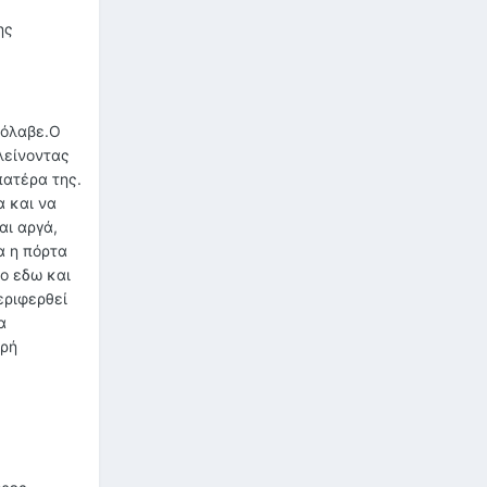
ης
ρόλαβε.Ο
λείνοντας
πατέρα της.
α και να
αι αργά,
α η πόρτα
πο εδω και
εριφερθεί
α
αρή