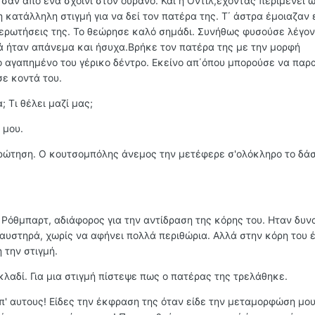
σαν απο ένα σχοινί στον ουράνο. Και η Οντίλ,έχοντας περιμένει 
κατάλληλη στιγμή για να δεί τον πατέρα της. Τ΄ άστρα έμοιαζαν 
 ερωτήσεις της. Το θεώρησε καλό σημάδι. Συνήθως φυσούσε λέγο
ά ήταν απάνεμα και ήσυχα.Βρήκε τον πατέρα της με την μορφή
 αγαπημένο του γέρικο δέντρο. Εκείνο απ΄όπου μπορούσε να παρ
σε κοντά του.
; Τι θέλει μαζί μας;
 μου.
ν ερώτηση. Ο κουτσομπόλης άνεμος την μετέφερε σ'ολόκληρο το δά
Ρόθμπαρτ, αδιάφορος για την αντίδραση της κόρης του. Ηταν δυν
 αυστηρά, χωρίς να αφήνει πολλά περιθώρια. Αλλά στην κόρη του 
 την στιγμή.
κλαδί. Για μια στιγμή πίστεψε πως ο πατέρας της τρελάθηκε.
α απ' αυτους! Είδες την έκφραση της όταν είδε την μεταμορφώση μο