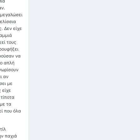
Μια
αν.
 μεγαλώσει
ελίσσια
. Δεν είχε
καμμιά
κεί τους
 ρουφήξει
ορούσαν να
σο απλή
γνωρίσουν
ι αν
σει με
 είχε
 τίποτα
με τα
εί που όλα
τίλ
ην παχιά