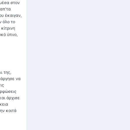
 μέσα στον
 απ'τα
ου έκαιγαν,
 όλο το
 κίτρινη
υκό ύπνο,
ι της,
 άργησε να
ις
ορφώσεις
και άρχισε
κεια
την κοιτά