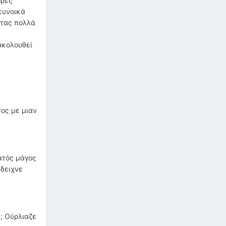
ώρες
ευνοικά
ντας πολλά
ακολουθεί
σος με μιαν
ατός μάγος
έδειχνε
υ; Ούρλιαζε