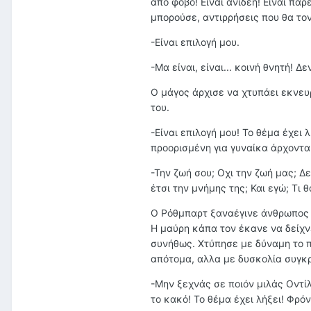
απο φόβο! Είναι ανίδεη! Είναι π
μπορούσε, αντιρρήσεις που θα τον
-Είναι επιλογή μου.
-Μα είναι, είναι... κοινή θνητή! Δε
Ο μάγος άρχισε να χτυπάει εκνευ
του.
-Είναι επιλογή μου! Το θέμα έχει 
προορισμένη για γυναίκα άρχοντα!
-Την ζωή σου; Οχι την ζωή μας; Δ
έτσι την μνήμης της; Και εγώ; Τι 
O Ρόθμπαρτ ξαναέγινε άνθρωπος κ
Η μαύρη κάπα τον έκανε να δείχν
συνήθως. Χτύπησε με δύναμη το π
απότομα, αλλα με δυσκολία συγκ
-Μην ξεχνάς σε ποιόν μιλάς Οντίλ
το κακό! Το θέμα έχει λήξει! Φρό