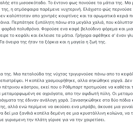
φαλής στο μισοσκόταδο. Το έντονο φως πονούσε τα μάτια της. Μα
ς της, η ατμόσφαιρα παρέμενε νυχτερινή. Ελάχιστο φώς περνούσε
 δεν καλύπτοταν απο χοντρές κουρτίνες και τα αρωματικά κεριά π
νια. Περπάτησε ξυπόλητη πάνω στα μεγάλα χαλιά, που κάλυπταν
 φαρδιά πολυθρόνα. Φορούσε ενα καφέ βελούδινο φόρεμα και μια
ειρε το κεφάλι και έκλεισε τα μάτια. Γρήγορα αφέθηκε σ' έναν γλ
Τα όνειρα της ήταν τα ξόρκια και η μαγεία η ζωή της.
ια της. Μια πεταλούδα της νύχτας τριγυρνούσε πάνω απο το κεφάλ
 επιστρέψει. Η κοπέλα χασμουρήθηκε, αλλα σηκώθηκε γοργά. Δεν
 πέτρινου κάστρου, εκεί που ο Ρόθμπαρτ προτιμούσε να καθέται τ
 μεταμορφωμένη σε αγριόγατα, απο την αψιδωτή πύλη. Οι μεταμ
πράγματα της έδιναν ανάλογη χαρά. Ξανασηκώθηκε στα δύο πόδια 
της, αλλά ενώ περίμενε να ακούσει ενα μπράβο, άκουσε μια γυναί
 να δεί μια ξανθιά κοπέλα δεμένη σε μια κρυστάλλινη κολώνα, να 
ε γυρισμενη την πλάτη γύρισε για να την χαιρετίσει.