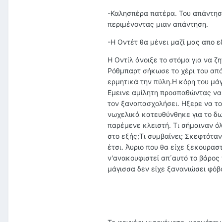
-Καλησπέρα πατέρα. Του απάντησ
περιμένοντας μιαν απάντηση.
-Η Οντέτ θα μένει μαζί μας απο ε
Η Οντίλ άνοιξε το στόμα για να ζ
Ρόθμπαρτ σήκωσε το χέρι του από
ερμητικά την πύλη.Η κόρη του μάγ
Εμεινε αμίλητη προσπαθώντας να 
τον ξαναπασχολήσει. Ηξερε να το
νωχελικά κατευθύνθηκε για το δω
παρέμενε κλειστή. Τι σήμαιναν όλ
στο εξής;Τι συμβαίνει; Σκεφτότα
έτσι. Άυριο που θα είχε ξεκουρασ
ν'ανακουφιστεί απ΄αυτό το βάρος 
μάγισσα δεν είχε ξανανιώσει φόβο