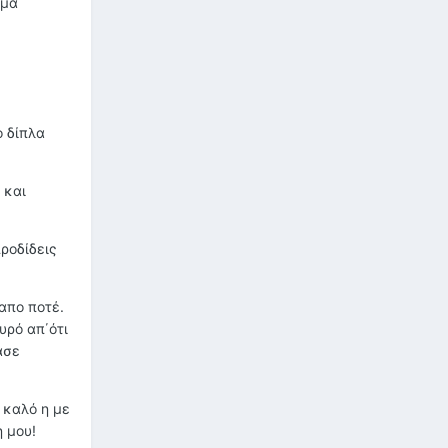
ιμα
ο δίπλα
 και
προδίδεις
απο ποτέ.
υρό απ΄ότι
ασε
 καλό η με
η μου!