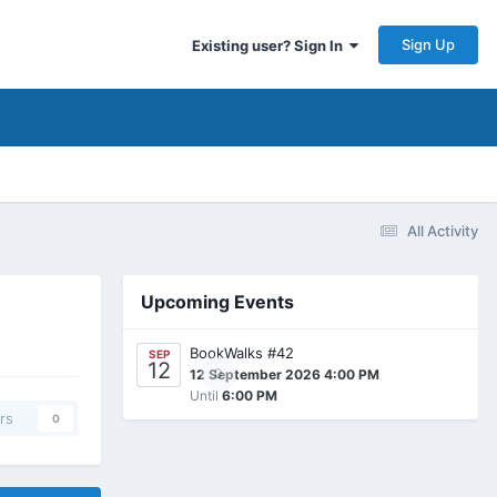
Sign Up
Existing user? Sign In
All Activity
Upcoming Events
BookWalks #42
SEP
12
0
12 September 2026 4:00 PM
Until
6:00 PM
rs
0