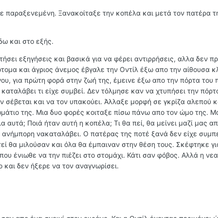
ε παραξενεμένη. Ξανακοίταξε την κοπέλα και μετά τον πατέρα τ
δω και στο εξής.
ητήσει εξηγήσεις και βασικά για να φέρει αντιρρήσεις, αλλα δεν π
τομα και άγριος άνεμος έβγαλε την Οντίλ έξω απο την αίθουσα κ
ου, για πρώτη φορά στην ζωή της, έμεινε έξω απο την πόρτα του 
καταλάβει τι είχε συμβεί. Δεν τόλμησε καν να χτυπήσει την πόρτ
ν σέβεται και να τον υπακούει. Άλλαξε μορφή σε γκρίζα αλεπού κ
μάτιο της. Μια δυο φορές κοιταξε πίσω πάνω απο τον ώμο της. Μ
α αυτά; Ποιά ήταν αυτή η κοπέλα; Τι θα πεί, θα μείνει μαζί μας α
ν ανήμπορη νακαταλάβει. Ο πατέρας της ποτέ ξανά δεν είχε συμπ
τεί θα μιλούσαν και όλα θα έμπαιναν στην θέση τους. Σκέφτηκε γι
που ένιωθε να την πιέζει στο στομάχι. Κάτι σαν φόβος. Αλλά η νε
 και δεν ήξερε να τον αναγνωρίσει.