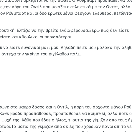
ς Ζίκφριντ ορκίζεται να την σώσει. Ο Ρόθμπαρτ προσπαθεί να το
,την κόρη του Οντίλ που μοιάζει εκπληκτικά με την Οντέτ, αλλα 
 τον Ρόθμπαρτ και οι δύο ερωτευμένοι φεύγουν ελεύθεροι πετώντα
φορετική. Ελπίζω να την βρείτε ενδιαφέρουσα.Ξέρω πως δεν είστε
είστε και κθουλικοί οι περισσότεροι...
 να είστε ευγενικοί μαζι μου. Δηλαδή πείτε μου μαλακά την αλή
άντεχα την γκρίνια του Διγέλαδου πάλι...
ωνε στο μαύρο δάσος και η Οντίλ, η κόρη του άρχοντα μάγου Ρό
. Κάθε βράδυ προσπαθούσε, προσπαθούσε να κοιμηθεί, αλλά ποτέ δ
ψυχή της. Κάθε που έδυε ο ήλιος, τ' αυτιά της γέμιζαν απο τους 
άδι.Τα μάτια της γέμιζαν απο σκιές που χόρευαν πάνω απ' το νε