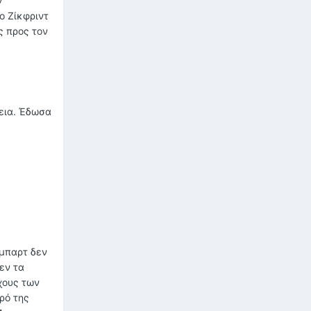
ν
ο Ζίκφριντ
ς προς τον
θεια. Έδωσα
θμπαρτ δεν
εν τα
ήχους των
ρό της