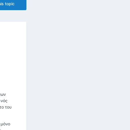
is topic
των
ενός
το του
 μόνο