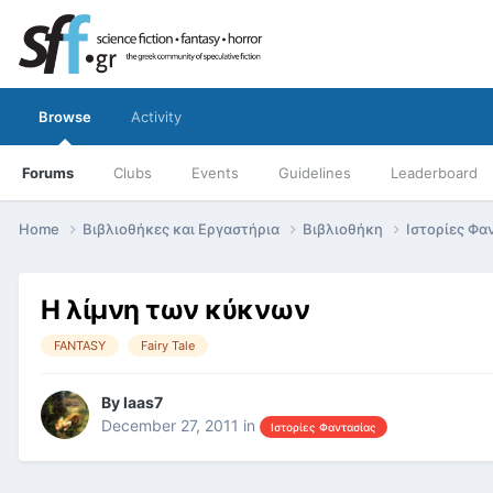
Browse
Activity
Forums
Clubs
Events
Guidelines
Leaderboard
Home
Βιβλιοθήκες και Εργαστήρια
Βιβλιοθήκη
Ιστορίες Φα
Η λίμνη των κύκνων
FANTASY
Fairy Tale
By
laas7
December 27, 2011
in
Ιστορίες Φαντασίας