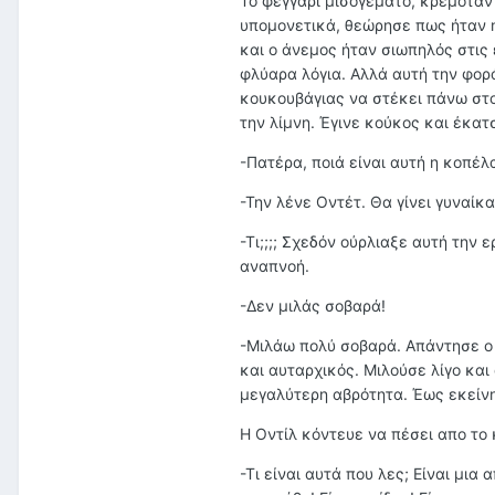
Το φεγγάρι μισογέματο, κρεμόταν 
υπομονετικά, θεώρησε πως ήταν η 
και ο άνεμος ήταν σιωπηλός στις
φλύαρα λόγια. Αλλά αυτή την φορ
κουκουβάγιας να στέκει πάνω στο
την λίμνη. Έγινε κούκος και έκατ
-Πατέρα, ποιά είναι αυτή η κοπέλα
-Την λένε Οντέτ. Θα γίνει γυναίκα
-Τι;;;; Σχεδόν ούρλιαξε αυτή τη
αναπνοή.
-Δεν μιλάς σοβαρά!
-Μιλάω πολύ σοβαρά. Απάντησε ο 
και αυταρχικός. Μιλούσε λίγο και
μεγαλύτερη αβρότητα. Έως εκείνη
Η Οντίλ κόντευε να πέσει απο το 
-Τι είναι αυτά που λες; Είναι μι