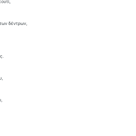
κουτί,
 των δέντρων,
ς.
υ,
υ,