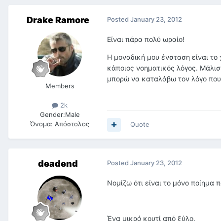
Drake Ramore
Posted
January 23, 2012
Είναι πάρα πολύ ωραίο!
Η μοναδική μου ένσταση είναι το
κάποιος νοηματικός λόγος. Μάλισ
μπορώ να καταλάβω τον λόγο που 
Members
2k
Gender:
Male
Όνομα:
Απόστολος
Quote
deadend
Posted
January 23, 2012
Νομίζω ότι είναι το μόνο ποίημα 
Ένα μικρό κουτί από ξύλο,