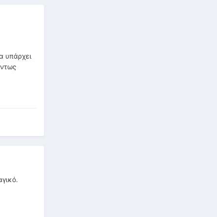
α υπάρχει
άντως
αγικό.