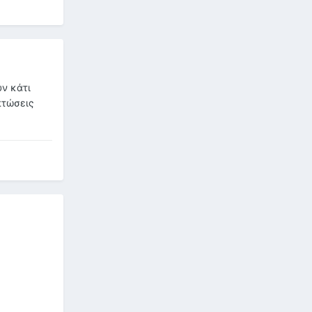
υν κάτι
πτώσεις