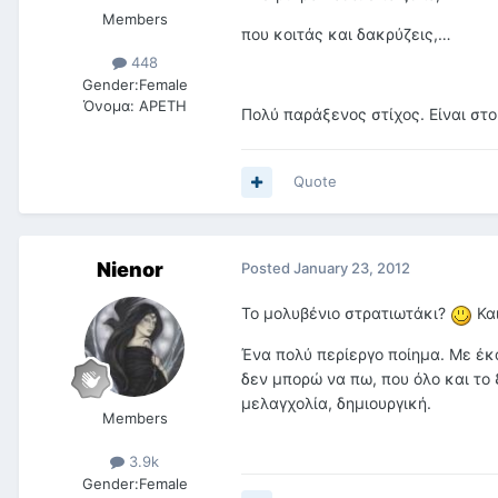
Members
που κοιτάς και δακρύζεις,…
448
Gender:
Female
Όνομα:
ΑΡΕΤΗ
Πολύ παράξενος στίχος. Είναι στο
Quote
Nienor
Posted
January 23, 2012
Το μολυβένιο στρατιωτάκι?
Και
Ένα πολύ περίεργο ποίημα. Με έκ
δεν μπορώ να πω, που όλο και το 
μελαγχολία, δημιουργική.
Members
3.9k
Gender:
Female