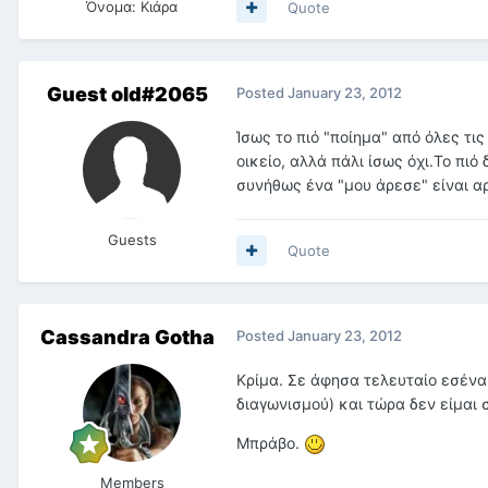
Όνομα:
Κιάρα
Quote
Guest old#2065
Posted
January 23, 2012
Ίσως το πιό "ποίημα" από όλες τι
οικείο, αλλά πάλι ίσως όχι.Το πι
συνήθως ένα "μου άρεσε" είναι αρ
Guests
Quote
Cassandra Gotha
Posted
January 23, 2012
Κρίμα. Σε άφησα τελευταίο εσένα,
διαγωνισμού) και τώρα δεν είμαι
Μπράβο.
Members