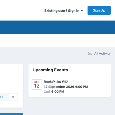
Sign Up
Existing user? Sign In
All Activity
Upcoming Events
BookWalks #42
SEP
12
0
12 September 2026 4:00 PM
Until
6:00 PM
rs
0