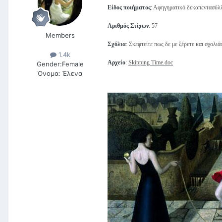
Είδος
ποιήματος
: Αφηγηματικό δεκαπεντασύλλ
Αριθμός Στίχων
: 57
Members
Σχόλια
: Σκεφτείτε πως δε με ξέρετε και σχολιά
1.4k
Αρχείο
:
Skipping Time.doc
Gender:
Female
Όνομα:
Έλενα