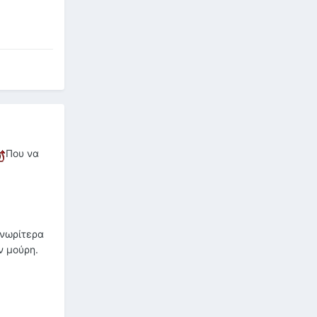
Που να
 νωρίτερα
ν μούρη.