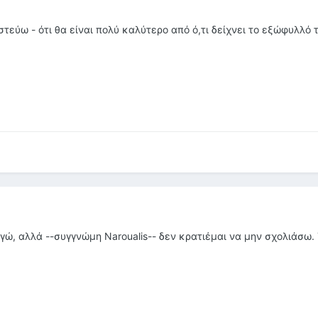
στεύω - ότι θα είναι πολύ καλύτερο από ό,τι δείχνει το εξώφυλλό 
γώ, αλλά --συγγνώμη Naroualis-- δεν κρατιέμαι να μην σχολιάσω. 