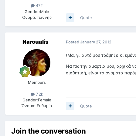
472
Gender:
Male
Όνομα:
Γιάννης
Quote
Naroualis
Posted
January 27, 2012
(Μα, γι' αυτό μου τράβηξε κι εμέν
Να πω την αμαρτία μου, αρχικά ν
αισθητική, είναι τα ονόματα παρόμο
Members
7.2k
Gender:
Female
Όνομα:
Ευθυμία
Quote
Join the conversation