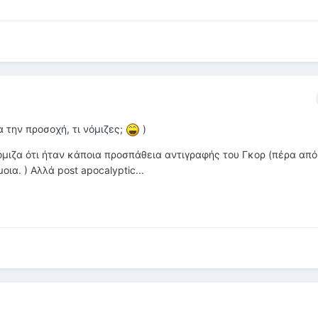
α την προσοχή, τι νόμιζες;
)
όμιζα ότι ήταν κάποια προσπάθεια αντιγραφής του Γκορ (πέρα από
ια. ) Αλλά post apocalyptic...