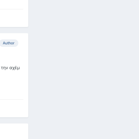
Author
 την αχέμ