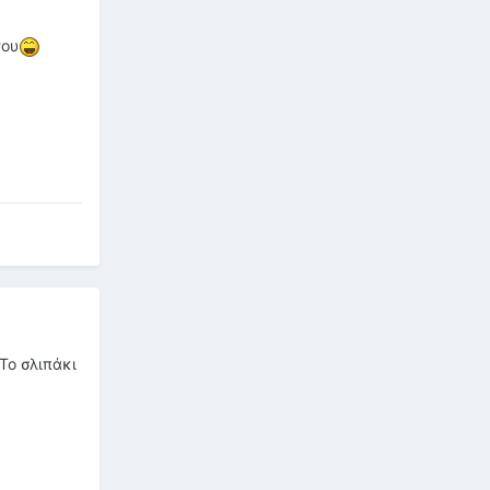
του
Το σλιπάκι