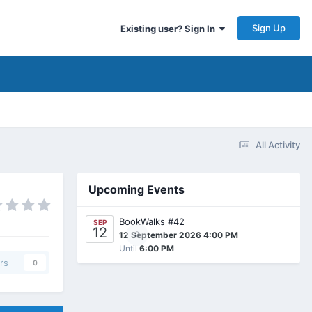
Sign Up
Existing user? Sign In
All Activity
Upcoming Events
BookWalks #42
SEP
12
0
12 September 2026 4:00 PM
Until
6:00 PM
rs
0