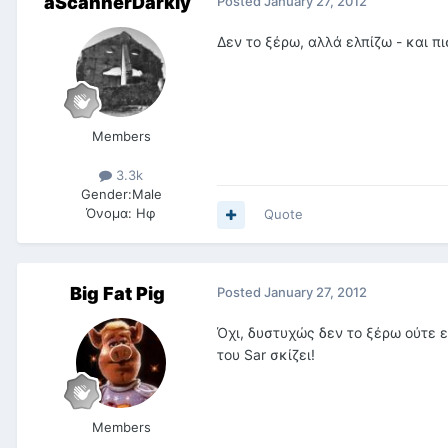
aScannerDarkly
Posted
January 27, 2012
Δεν το ξέρω, αλλά ελπίζω - και πι
Members
3.3k
Gender:
Male
Όνομα:
Ηφ
Quote
Big Fat Pig
Posted
January 27, 2012
Όχι, δυστυχώς δεν το ξέρω ούτε ε
του Sar σκίζει!
Members