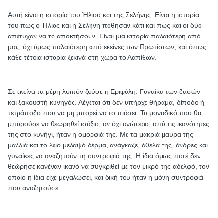
Αυτή είναι η ιστορία του Ήλιου και της Σελήνης. Είναι η ιστορία
του πως ο Ήλιος και η Σελήνη πόθησαν κάτι και πως και οι δύο
απέτυχαν να το αποκτήσουν. Είναι μια ιστορία παλαιότερη από
μας, όχι όμως παλαιότερη από εκείνες των Πρωτίστων, και όπως
κάθε τέτοια ιστορία ξεκινά στη χώρα το Λαπίθων.
Σε εκείνα τα μέρη λοιπόν ζούσε η Εριφύλη. Γυναίκα των δασών
και ξακουστή κυνηγός. Λέγεται ότι δεν υπήρχε θήραμα, δίποδο ή
τετράποδο που να μη μπορεί να το πιάσει. Το μοναδικό που θα
μπορούσε να θεωρηθεί ισάξιο, αν όχι ανώτερο, από τις ικανότητες
της στο κυνήγι, ήταν η ομορφιά της. Με τα μακριά μαύρα της
μαλλιά και το λείο μελαψό δέρμα, ανάγκαζε, άθελα της, άνδρες και
γυναίκες να αναζητούν τη συντροφιά της. Η ίδια όμως ποτέ δεν
θεώρησε κανέναν ικανό να συγκριθεί με τον μικρό της αδελφό, τον
οποίο η ίδια είχε μεγαλώσει, και δική του ήταν η μόνη συντροφιά
που αναζητούσε.