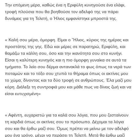
Την επόμενη μέρα, καθώς ένα η Εριφύλη κυνηγούσε ένα ελάφι,
τροφή πλούσια που θα βοηθούσε τον αδελφό της να πάρει
δυνάμεις για τη Τελετή, ο Ήλιος εμφανίστηκε μπροστά της.
« Καλή σου μέρα, όμορφη. Είμαι ο 'Ήλιος, κύριος της ημέρας και
προστάτης της γης. Εδώ και μέρες σε παρατηρώ, Εριφύλη, και
θαμάζω τα κάλλη σου, όσο και την ικανότητα σου στο κυνήγι.
Είσαι η καλύτερη κυνηγός και η πιο όμορφη γυναίκα σε αυτά τα
τμήματα. Το λείο σου δέρμα αντανακλά το φως όπως τα νερά των
ποταμών και το τόξο σου χτυπά το θήραμα όπως οι ακτίνες μου
το χώμα, δίνοντας και τα δύο τροφή σε ανθρώπους. Έλα μαζί μου
κόρη. Διάλεξε τη συντροφιά μου και μάθε πως να δίνεις ζωή και να
είσαι ευτυχισμένη»
« Αφέντη, ευχαριστώ για τα καλά σου λόγια, που μου ζεσταίνουν
τη καρδιά όπως οι ακτίνες σου το πρόσωπο. Δέχομαι τα λόγια
σου και θα έρθω μαζί σου. Όμως πρέπει να μείνω με τον αδελφό
μου ένα χρόνο, μέχρι να περάσει τη Τελετή. Μετά θα έρθω μαζί