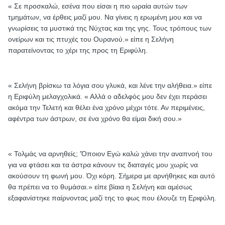
« Σε προσκαλώ, εσένα που είσαι η πιο ωραία αυτών των
τμημάτων, να έρθεις μαζί μου. Να γίνεις η ερωμένη μου και να
γνωρίσεις τα μυστικά της Νύχτας και της γης. Τους τρόπους των
ονείρων και τις πτυχές του Ουρανού.» είπε η Σελήνη
παρατείνοντας το χέρι της προς τη Εριφύλη.
« Σελήνη βρίσκω τα λόγια σου γλυκά, και λένε την αλήθεια.» είπε
η Εριφύλη μελαγχολικά. « Αλλά ο αδελφός μου δεν έχει περάσει
ακόμα την Τελετή και θέλει ένα χρόνο μέχρι τότε. Αν περιμένεις,
αφέντρα των άστρων, σε ένα χρόνο θα είμαι δική σου.»
« Τολμάς να αρνηθείς; 'Όποιον Εγώ καλώ χάνει την αναπνοή του
για να φτάσει και τα άστρα κάνουν τις διαταγές μου χωρίς να
ακούσουν τη φωνή μου. Όχι κόρη. Σήμερα με αρνήθηκες και αυτό
θα πρέπει να το θυμάσαι.» είπε βίαια η Σελήνη και αμέσως
εξαφανίστηκε παίρνοντας μαζί της το φως που έλουζε τη Εριφύλη.