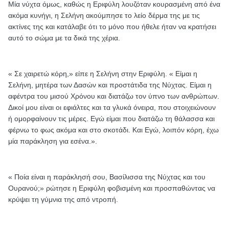
Μία νύχτα όμως, καθώς η Εριφύλη λουζόταν κουρασμένη από ένα
ακόμα κυνήγι, η Σελήνη ακούμπησε το λείο δέρμα της με τις
ακτίνες της και κατάλαβε ότι το μόνο που ήθελε ήταν να κρατήσει
αυτό το σώμα με τα δικά της χέρια.
« Σε χαιρετώ κόρη,» είπε η Σελήνη στην Εριφύλη. « Είμαι η
Σελήνη, μητέρα των Δασών και προστάτιδα της Νύχτας. Είμαι η
αφέντρα του μισού Χρόνου και διατάζω τον ύπνο των ανθρώπων.
Δικοί μου είναι οι εφιάλτες και τα γλυκά όνειρα, που στοιχειώνουν
ή ομορφαίνουν τις μέρες. Εγώ είμαι που διατάζω τη θάλασσα και
φέρνω το φως ακόμα και στο σκοτάδι. Και Εγώ, λοιπόν κόρη, έχω
μία παράκληση για εσένα.».
« Ποία είναι η παράκλησή σου, Βασίλισσα της Νύχτας και του
Ουρανού;» ρώτησε η Εριφύλη φοβισμένη και προσπαθώντας να
κρύψει τη γύμνια της από ντροπή.