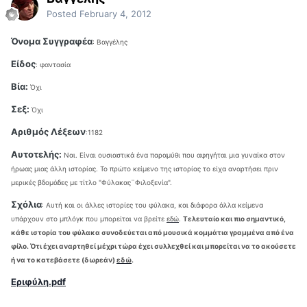
Posted
February 4, 2012
Όνομα Συγγραφέα
: Βαγγέλης
Είδος
: φαντασία
Βία:
Όχι
Σεξ:
Όχι
Αριθμός Λέξεων
:1182
Αυτοτελής:
Ναι. Είναι ουσιαστικά ένα παραμύθι που αφηγήται μια γυναίκα στον
ήρωας μιας άλλη ιστορίας. Το πρώτο κείμενο της ιστορίας το είχα αναρτήσει πριν
μερικές βδομάδες με τίτλο "Φύλακας¨Φιλοξενία".
Σχόλια
:
Αυτή και οι άλλες ιστορίες του φύλακα, και διάφορα άλλα κείμενα
υπάρχουν στο μπλόγκ που μπορείται να βρείτε
εδώ
.
Τελευταίο και πιο σημαντικό,
κάθε ιστορία του φύλακα συνοδεύεται από μουσικά κομμάτια γραμμένα από ένα
φίλο. Ότι έχει αναρτηθεί μέχρι τώρα έχει συλλεχθεί και μπορείται να το ακούσετε
ή να το κατεβάσετε (δωρεάν)
εδώ
.
Εριφύλη.pdf