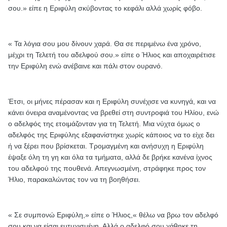
σου.» είπε η Εριφύλη σκύβοντας το κεφάλι αλλά χωρίς φόβο.
« Τα λόγια σου μου δίνουν χαρά. Θα σε περιμένω ένα χρόνο,
μέχρι τη Τελετή του αδελφού σου.» είπε ο Ήλιος και αποχαιρέτισε
την Εριφύλη ενώ ανέβαινε και πάλι στον ουρανό.
Έτσι, οι μήνες πέρασαν και η Εριφύλη συνέχισε να κυνηγά, και να
κάνει όνειρα αναμένοντας να βρεθεί στη συντροφιά του Ηλίου, ενώ
ο αδελφός της ετοιμάζονταν για τη Τελετή. Μια νύχτα όμως ο
αδελφός της Εριφύλης εξαφανίστηκε χωρίς κάποιος να το είχε δει
ή να ξέρει που βρίσκεται. Τρομαγμένη και ανήσυχη η Εριφύλη
έψαξε όλη τη γη και όλα τα τμήματα, αλλά δε βρήκε κανένα ίχνος
του αδελφού της πουθενά. Απεγνωσμένη, στράφηκε προς τον
Ήλιο, παρακαλώντας τον να τη βοηθήσει.
« Σε συμπονώ Εριφύλη,» είπε ο Ήλιος,« θέλω να βρω τον αδελφό
σου και να είσαι ευτυχισμένη. Αλλά ο αδελφό σου χάθηκε τη