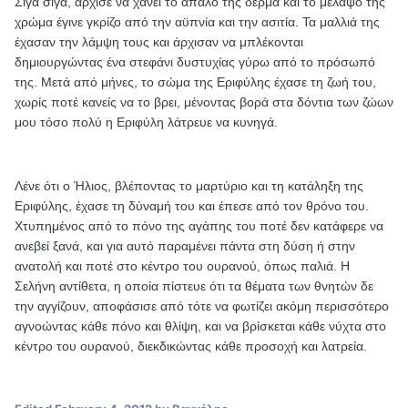
Σιγά σιγά, άρχισε να χάνει το απαλό της δέρμα και το μελαψό της
χρώμα έγινε γκρίζο από την αϋπνία και την ασιτία. Τα μαλλιά της
έχασαν την λάμψη τους και άρχισαν να μπλέκονται
δημιουργώντας ένα στεφάνι δυστυχίας γύρω από το πρόσωπό
της. Μετά από μήνες, το σώμα της Εριφύλης έχασε τη ζωή του,
χωρίς ποτέ κανείς να το βρει, μένοντας βορά στα δόντια των ζώων
μου τόσο πολύ η Εριφύλη λάτρευε να κυνηγά.
Λένε ότι ο Ήλιος, βλέποντας το μαρτύριο και τη κατάληξη της
Εριφύλης, έχασε τη δύναμή του και έπεσε από τον θρόνο του.
Χτυπημένος από το πόνο της αγάπης του ποτέ δεν κατάφερε να
ανεβεί ξανά, και για αυτό παραμένει πάντα στη δύση ή στην
ανατολή και ποτέ στο κέντρο του ουρανού, όπως παλιά. Η
Σελήνη αντίθετα, η οποία πίστευε ότι τα θέματα των θνητών δε
την αγγίζουν, αποφάσισε από τότε να φωτίζει ακόμη περισσότερο
αγνοώντας κάθε πόνο και θλίψη, και να βρίσκεται κάθε νύχτα στο
κέντρο του ουρανού, διεκδικώντας κάθε προσοχή και λατρεία.