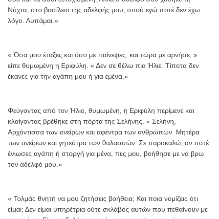
Νύχτα, στο βασίλειο της αδελφής μου, οπού εγώ ποτέ δεν έχω
λόγο. Λυπάμαι.»
« Όσα μου έταξες και όσο με παίνεψες, και τώρα με αρνήσε; »
είπε θυμωμένη η Εριφύλη. « Δεν σε θέλω πια Ήλιε. Τίποτα δεν
έκανες για την αγάπη μου ή για εμένα.»
Φεύγοντας από τον Ήλιο, θυμωμένη, η Εριφύλη περίμενε και
κλαίγοντας βρέθηκε στη πόρτα της Σελήνης. « Σελήνη,
Αρχόντισσα των ονείρων και αφέντρα των ανθρώπων. Μητέρα
των ονείρων και γητεύτρα των θαλασσών. Σε παρακαλώ, αν ποτέ
ένιωσες αγάπη ή στοργή για μένα, πες μου, βοήθησε με να βρω
τον αδελφό μου.»
« Τολμάς θνητή να μου ζητήσεις βοήθεια; Και ποια νομίζεις ότι
είμαι; Δεν είμαι υπηρέτρια ούτε σκλάβος αυτών που πεθαίνουν με