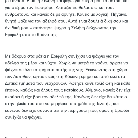
μια ανάσα. Είμαι η Σελήνη και φέρω για φτερά μου τα άστρα, και
για στέμμα τον Εωσφόρο. Διατάζω τις θάλασσες και τους
ανθρώπους, και κανείς δε με αρνήτε. Κανείς με λογική. Πήγαινε,
θνητή ψάξε για τον αδελφό σου, Αυτή είναι δουλειά δική σου και
όχι δική μου.» απάντησε ψυχρά η Σελήνη διώχνοντας την
Εριφύλη από το θρόνο της.
Με δάκρυα στα μάτια η Εριφύλη συνέχισε να ψάχνει για τον
αδελφό της μέρα και νύχτα. Χωρίς να μετρά το χρόνο, άρχισε να
ψάχνει σε όλα τα τμήματα αυτής της γης. Ξεκινώντας στη χώρα
των Λαπίθων, έφτασε έως στη Κόκκινη έρημο και από εκεί στα
Δυτικά τμήματα των νεοχρόνων. Ρώτησε κάθε ταξιδιώτη και κάθε
έποικο, καθώς και όλους τους κατοίκους. Αλίμονο, κανείς δεν είχε
ακούσει ή είχε βρει τον αδελφό της. Κανένας δεν είχε δει κάποιο
στην ηλικία του που να μη φέρει το σημάδι της Τελετής, και
κανένας δεν είχε συναντήσει την περιγραφή του, όμως η Εριφύλη
συνέχιζε να ψάχνει.