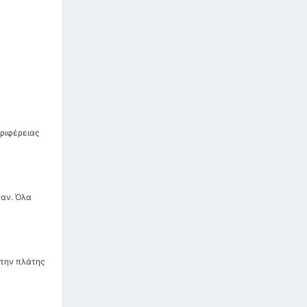
ριφέρειας
ταν. Όλα
 την πλάτης