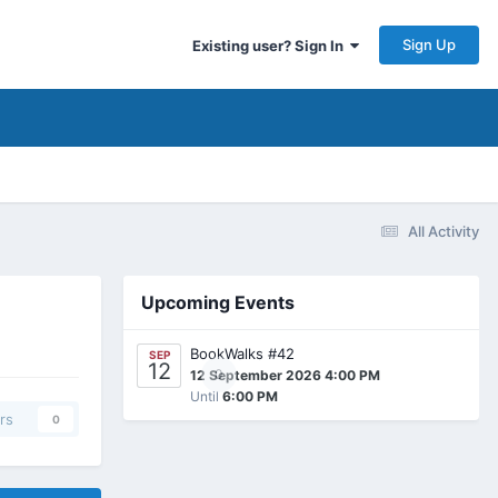
Sign Up
Existing user? Sign In
All Activity
Upcoming Events
BookWalks #42
SEP
12
0
12 September 2026 4:00 PM
Until
6:00 PM
rs
0