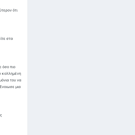
ύτερον ότι
είτε στα
ε όσο πιο
ου κολλημένη
μόνια του να
Ένοιωσε μια
ς