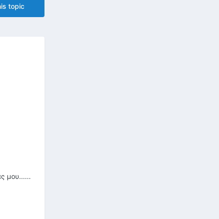
is topic
 μου......