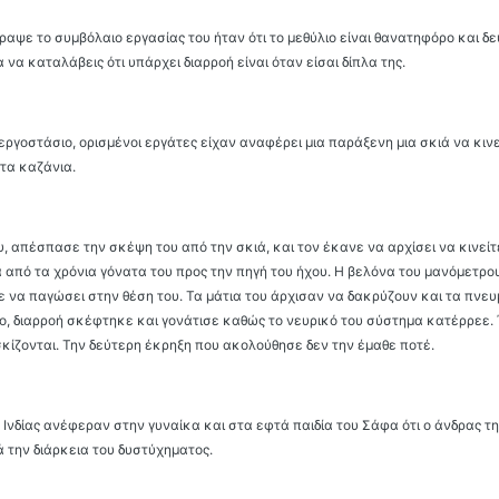
ψε το συμβόλαιο εργασίας του ήταν ότι το μεθύλιο είναι θανατηφόρο και δε
 να καταλάβεις ότι υπάρχει διαρροή είναι όταν είσαι δίπλα της.
εργοστάσιο, ορισμένοι εργάτες είχαν αναφέρει μια παράξενη μια σκιά να κιν
τα καζάνια.
, απέσπασε την σκέψη του από την σκιά, και τον έκανε να αρχίσει να κινείτ
από τα χρόνια γόνατα του προς την πηγή του ήχου. Η βελόνα του μανόμετρ
ε να παγώσει στην θέση του. Τα μάτια του άρχισαν να δακρύζουν και τα πνευ
ο, διαρροή σκέφτηκε και γονάτισε καθώς το νευρικό του σύστημα κατέρρεε. 
εσκίζονται. Την δεύτερη έκρηξη που ακολούθησε δεν την έμαθε ποτέ.
Ινδίας ανέφεραν στην γυναίκα και στα εφτά παιδία του Σάφα ότι ο άνδρας τη
ά την διάρκεια του δυστύχηματος.