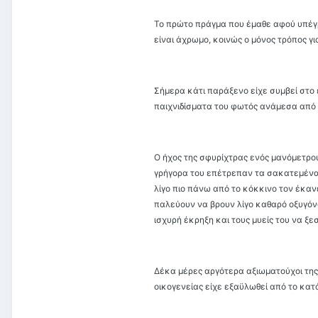
Το πρώτο πράγμα που έμαθε αφού υπέγρα
είναι άχρωμο, κοινώς ο μόνος τρόπος για
Σήμερα κάτι παράξενο είχε συμβεί στο 
παιχνιδίσματα του φωτός ανάμεσα από 
Ο ήχος της σφυρίχτρας ενός μανόμετρου
γρήγορα του επέτρεπαν τα σακατεμένα 
λίγο πιο πάνω από το κόκκινο τον έκαν
παλεύουν να βρουν λίγο καθαρό οξυγόν
ισχυρή έκρηξη και τους μυείς του να ξ
Δέκα μέρες αργότερα αξιωματούχοι της 
οικογενείας είχε εξαϋλωθεί από το κατ