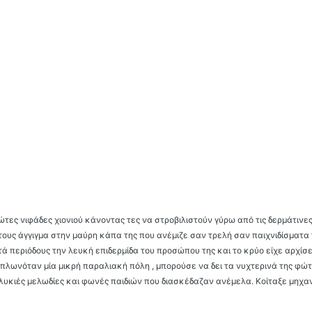
ώτες νιφάδες χιονιού κάνοντας τες να στροβιλιστούν γύρω από τις δερμάτινες
ους άγγιγμα στην μαύρη κάπα της που ανέμιζε σαν τρελή σαν παιχνιδίσματα 
 περιόδους την λευκή επιδερμίδα του προσώπου της και το κρύο είχε αρχίσε
πλωνόταν μία μικρή παραλιακή πόλη , μπορούσε να δει τα νυχτερινά της φώ
λυκιές μελωδίες και φωνές παιδιών που διασκέδαζαν ανέμελα. Κοίταξε μηχαν