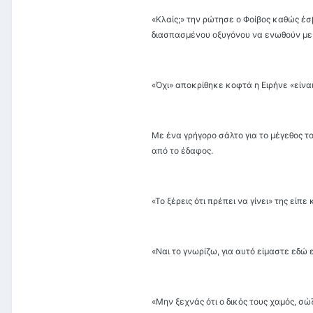
«Κλαίς;» την ρώτησε ο Φοίβος καθώς έσ
διασπασμένου οξυγόνου να ενωθούν με 
«Όχι» αποκρίθηκε κοφτά η Ειρήνε «είν
Με ένα γρήγορο σάλτο για το μέγεθος τ
από το έδαφος.
«Το ξέρεις ότι πρέπει να γίνει» της είπε
«Ναι το γνωρίζω, για αυτό είμαστε εδώ
«Μην ξεχνάς ότι ο δικός τους χαμός, σ