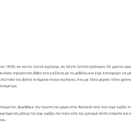
χναν 18:55, σε πέντε λεπτά σχόλαγε, σε πέντε λεπτά σχόλαγαν 30 χρόνια εργ
εκινήσει σφίγγοντας βίδες στα καζάνια με το μεθύλιο και είχε καταφέρει να μ
τελευταία του βόλτα ανάμεσα στους σωλήνες, που με τόσο μεράκι τόσα χρόνι
μανόμετρα.
υλάχιστον, θυμήθηκε την πρώτη του μέρα στην δουλειά τότε που είχε σφίξει τ
κεφτόμενος μήπως τις είχε σφίξει πιο πολύ είτε πιο χαλαρά απ’ότι έπρεπε και 
του.