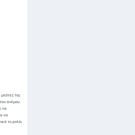
 μπότες της
του ανέμου.
ι να
τα να
ικά το ρολόι