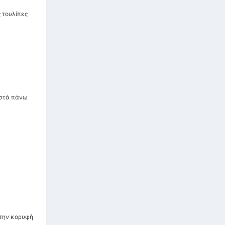
 τουλίπες
οστά πάνω
 την κορυφή