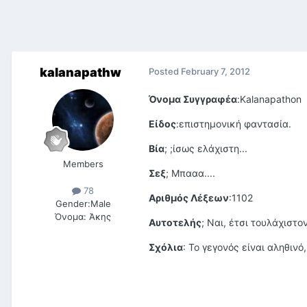
kalanapathw
Posted
February 7, 2012
Όνομα Συγγραφέα
:Kalanapathon
Είδος
:επιστημονική φαντασία.
Βία
; ;ίσως ελάχιστη...
Members
Σεξ
; Μπααα....
78
Αριθμός Λέξεων
:1102
Gender:
Male
Όνομα:
Άκης
Αυτοτελής
; Ναι, έτσι τουλάχιστο
Σχόλια
: Το γεγονός είναι αληθιν