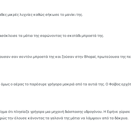
άδες μικρές λυχνίες καθώς σήκωσε το μανίκι της.
σόκλεισε τα μάτια της σαρώνοντας το σκοτάδι μπροστά της.
υσαν σαν σεντόνι μπροστά της και ζούσαν στην Bhopal, πρωτεύουσα της πε
μως ο αέρας το παρέσυρε γρήγορα μακριά από τα αυτιά της. Ο Φοίβος ερχό
γμα ότι πλησίαζε γρήγορα μια μηχανή διάσπασης υδρογόνου. Η Ειρήνε γύρισε
 φώς την έλουσε κάνοντας τα γαλανά της μάτια να λάμψουν από τα δάκρυα.