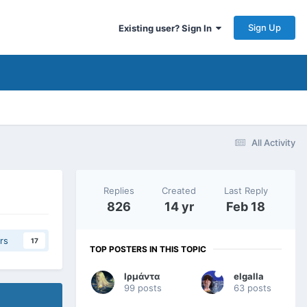
Sign Up
Existing user? Sign In
All Activity
Replies
Created
Last Reply
826
14 yr
Feb 18
rs
17
TOP POSTERS IN THIS TOPIC
Ιρμάντα
elgalla
99 posts
63 posts