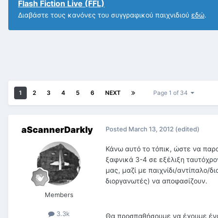
Flash Fiction Live (FFL)
Διαβάστε τους κανόνες του συγγραφικού παιχνιδιού
εδώ
.
1
2
3
4
5
6
NEXT
Page 1 of 34
aScannerDarkly
Posted
March 13, 2012
(edited)
Κάνω αυτό το τόπικ, ώστε να παρ
ξαφνικά 3-4 σε εξέλιξη ταυτόχρο
μας, μαζί με παιχνίδι/αντίπαλο/δ
διοργανωτές) να αποφασίζουν.
Members
3.3k
Θα προσπαθήσουμε να έχουμε ένα 