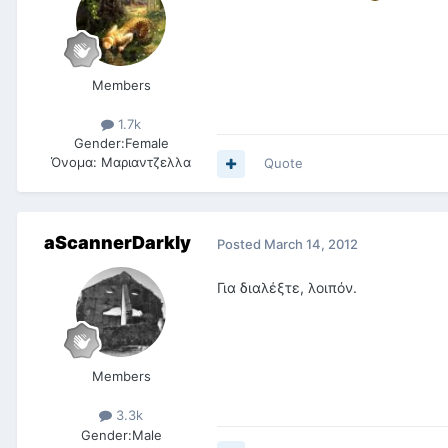
Members
1.7k
Gender:
Female
Όνομα:
Μαριαντζελλα
Quote
aScannerDarkly
Posted
March 14, 2012
Για διαλέξτε, λοιπόν.
Members
3.3k
Gender:
Male