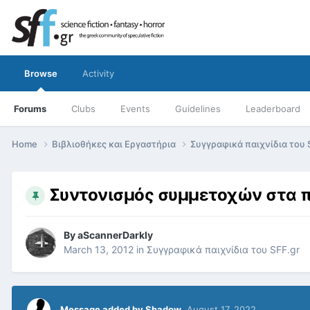
Browse
Activity
Forums
Clubs
Events
Guidelines
Leaderboard
Home
Βιβλιοθήκες και Εργαστήρια
Συγγραφικά παιχνίδια του 
Συντονισμός συμμετοχών στα πα
By
aScannerDarkly
March 13, 2012
in
Συγγραφικά παιχνίδια του SFF.gr
Message added by Shadow
,
August 17, 2022