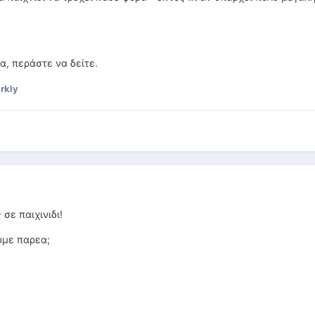
α, περάστε να δείτε.
rkly
σε παιχινιδι!
υμε παρεα;