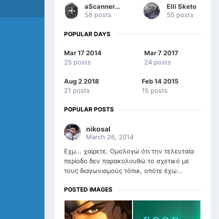
aScannerDarkly
Elli Sketo
56 posts
55 posts
POPULAR DAYS
Mar 17 2014
Mar 7 2017
25 posts
24 posts
Aug 2 2018
Feb 14 2015
21 posts
15 posts
POPULAR POSTS
nikosal
March 26, 2014
Εχμ... χαίρετε. Ομολογώ ότι την τελευταία
περίοδο δεν παρακολουθώ το σχετικό με
τους διαγωνισμούς τόπικ, οπότε έχω...
POSTED IMAGES