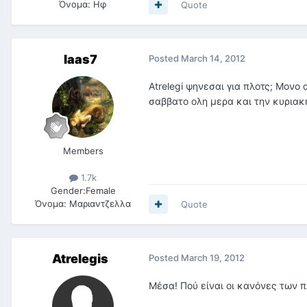
Όνομα:
Ηφ
Quote
laas7
Posted
March 14, 2012
Atrelegi ψηνεσαι για πλοτς; Μονο
σαββατο ολη μερα και την κυριακη
Members
1.7k
Gender:
Female
Όνομα:
Μαριαντζελλα
Quote
Atrelegis
Posted
March 19, 2012
Μέσα! Πού είναι οι κανόνες των π