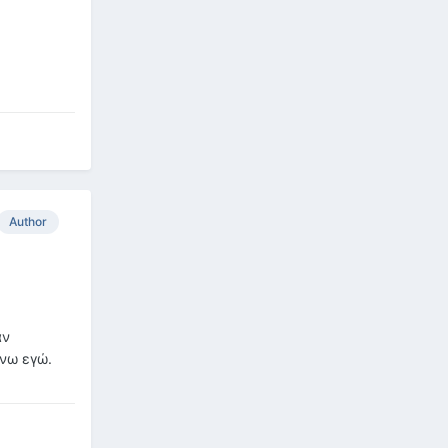
Author
αν
ώνω εγώ.