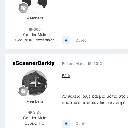
Members
880
Gender:
Male
Όνομα:
Κωνσταντίνος
Quote
aScannerDarkly
Posted
March 19, 2012
Εδώ
Αν θέλεις, ρίξε και μια ματιά στ
Members
προτιμάτε κάποιον διοργανωτή ή, 
3.3k
Gender:
Male
Όνομα:
Ηφ
Quote