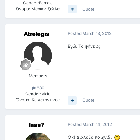
Gender:
Female
Όνομα:
Μαριαντζελλα
Quote
Atrelegis
Posted
March 13, 2012
Εγώ. Το ψήνεις;
Members
880
Gender:
Male
Όνομα:
Κωνσταντίνος
Quote
laas7
Posted
March 14, 2012
Oκ! Διαλεξε παιχνιδι.