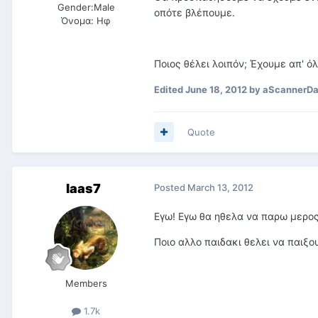
Gender:
Male
οπότε βλέπουμε.
Όνομα:
Ηφ
Ποιος θέλει λοιπόν; Έχουμε απ' όλ
Edited
June 18, 2012
by aScannerDa
Quote
laas7
Posted
March 13, 2012
Εγω! Εγω θα ηθελα να παρω μερος 
Ποιο αλλο παιδακι θελει να παιξο
Members
1.7k