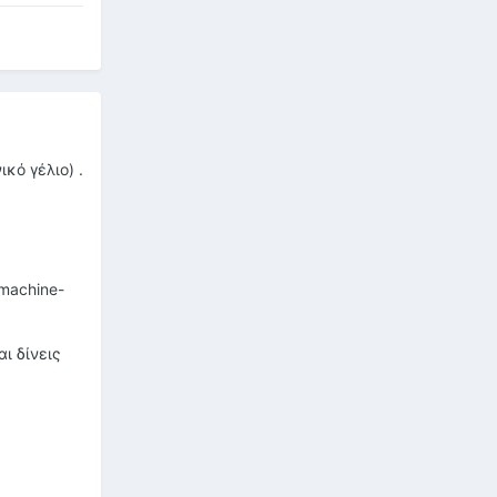
κό γέλιο) .
 machine-
ι δίνεις