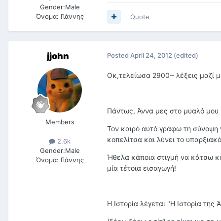
Gender:
Male
Όνομα:
Γιάννης
Quote
jjohn
Posted
April 24, 2012
(edited)
Οκ,τελείωσα 2900~ λέξεις μαζί με
Πάντως, Άννα μες στο μυαλό μου 
Members
Τον καιρό αυτό γράφω τη σύνοψη γ
κοπελίτσα και λύνει το υπαρξιακ
2.6k
Gender:
Male
Ήθελα κάποια στιγμή να κάτσω και
Όνομα:
Γιάννης
μία τέτοια εισαγωγή!
Η Ιστορία λέγεται "H Ιστορία της Ά