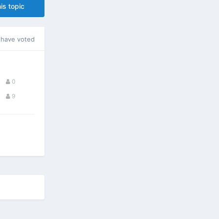
is topic
have voted
0
9