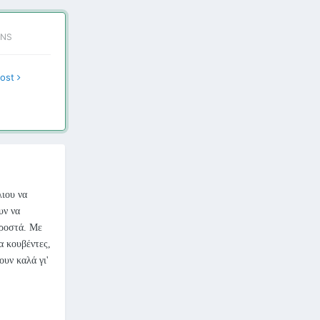
ONS
post
λιου να
υν να
προστά. Με
α κουβέντες,
ουν καλά γι'