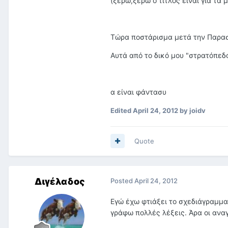
(ξέρω,ξέρω ο τίτλος είναι για τ
Τώρα ποστάρισμα μετά την Παρα
Αυτά από το δικό μου "στρατόπεδ
α είναι φάντασυ
Edited
April 24, 2012
by joidv
Quote
Διγέλαδος
Posted
April 24, 2012
Εγώ έχω φτιάξει το σχεδιάγραμμα 
γράφω πολλές λέξεις. Άρα οι αναγ