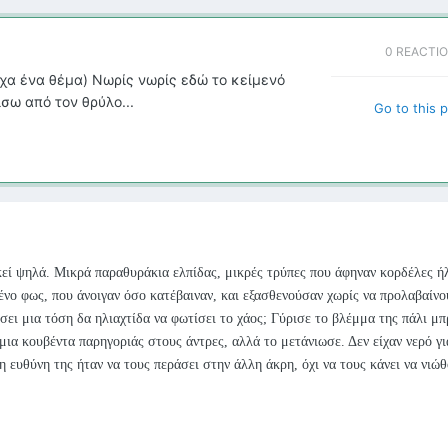
0 REACTI
ίχα ένα θέμα) Νωρίς νωρίς εδώ το κείμενό
σω από τον θρύλο...
Go to this 
κεί ψηλά. Μικρά παραθυράκια ελπίδας, μικρές τρύπες που άφηναν κορδέλες ή
νο φως, που άνοιγαν όσο κατέβαιναν, και εξασθενούσαν χωρίς να προλαβαίνο
ει μια τόση δα ηλιαχτίδα να φωτίσει το χάος; Γύρισε το βλέμμα της πάλι μ
μια κουβέντα παρηγοριάς στους άντρες, αλλά το μετάνιωσε. Δεν είχαν νερό γι
 ευθύνη της ήταν να τους περάσει στην άλλη άκρη, όχι να τους κάνει να νιώθ