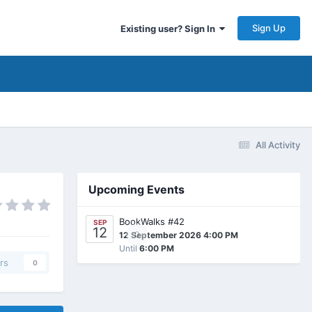
Sign Up
Existing user? Sign In
All Activity
Upcoming Events
BookWalks #42
SEP
12
0
12 September 2026 4:00 PM
Until
6:00 PM
rs
0