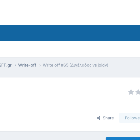
SFF.gr
Write-off
Write off #65 (Διγέλαδος vs joidv)
Share
Followe