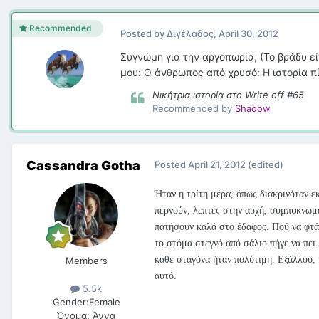
Recommended
Posted by
Διγέλαδος
,
April 30, 2012
Συγνώμη για την αργοπωρία, (Το βράδυ ε
μου: Ο άνθρωπος από χρυσό: Η ιστορία πί
Νικήτρια ιστορία στο Write off #65
Recommended by
Shadow
Cassandra Gotha
Posted
April 21, 2012
(edited)
Ήταν η τρίτη μέρα, όπως διακρινόταν ε
περνούν, λεπτές στην αρχή, συμπυκνωμέ
πατήσουν καλά στο έδαφος. Πού να φτάσ
το στόμα στεγνό από σάλιο πήγε να πει 
κάθε σταγόνα ήταν πολύτιμη. Εξάλλου, η
Members
αυτό.
5.5k
Gender:
Female
Όνομα:
Άννα