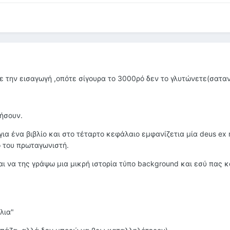
 την εισαγωγή ,οπότε σίγουρα το 3000ρό δεν το γλυτώνετε(σατανι
ήσουν.
ια ένα βιβλίο και στο τέταρτο κεφάλαιο εμφανίζετια μία deus ex
ό του πρωταγωνιστή.
 να της γράψω μια μικρή ιστορία τύπο background και εσύ πας κα
λια"