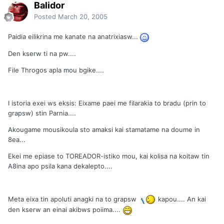
Balidor
Posted
March 20, 2005
Paidia eilikrina me kanate na anatrixiasw...
Den kserw ti na pw....
File Throgos apla mou bgike....
I istoria exei ws eksis: Eixame paei me filarakia to bradu (prin to
grapsw) stin Parnia....
Akougame mousikoula sto amaksi kai stamatame na doume in
8ea...
Ekei me epiase to TOREADOR-istiko mou, kai kolisa na koitaw tin
A8ina apo psila kana dekalepto....
Meta eixa tin apoluti anagki na to grapsw
kapou.... An kai
den kserw an einai akibws poiima....