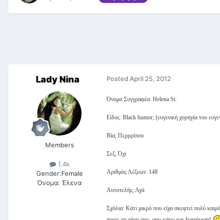
Lady Nina
Posted
April 25, 2012
Όνομα Συγγραφέα: Helena St.
Είδος: Black humor; (ευγενική χορηγία του ευγ
Βία; Περρρίπου
Members
Σεξ; Όχι
1.4k
Αριθμός Λέξεων: 148
Gender:
Female
Όνομα:
Έλενα
Αυτοτελής; Αχά
Σχόλια: Κάτι μικρό που είχα σκεφτεί πολύ καιρό
ποιος τη χάρη σου, σου κάνω και διαφήμιση!