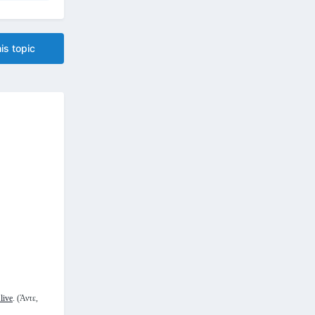
is topic
 live
. (Άντε,