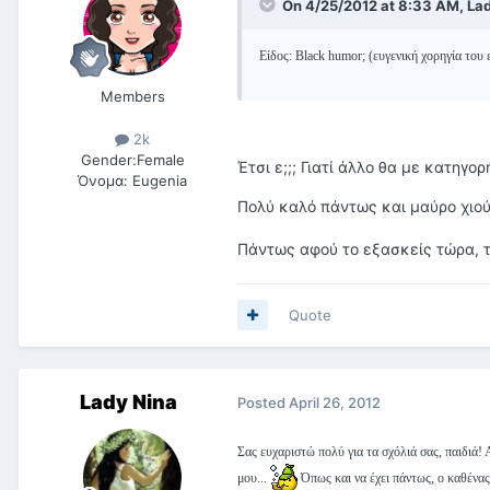
On 4/25/2012 at 8:33 AM, Lad
Είδος: Black humor; (ευγενική χορηγία του
Members
2k
Gender:
Female
Έτσι ε;;; Γιατί άλλο θα με κατηγο
Όνομα:
Eugenia
Πολύ καλό πάντως και μαύρο χιού
Πάντως αφού το εξασκείς τώρα, τ
Quote
Lady Nina
Posted
April 26, 2012
Σας ευχαριστώ πολύ για τα σχόλιά σας, παιδιά!
μου...
Όπως και να έχει πάντως, ο καθένας 