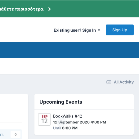
μάθετε περισσότερα.
Sign Up
Existing user? Sign In
All Activity
Upcoming Events
BookWalks #42
SEP
12
0
12 September 2026 4:00 PM
Until
6:00 PM
rs
0