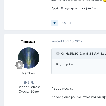
Αρχείο:
Ποιος έστρωσε το κρεβάτι.doc
Quote
Tiessa
Posted
April 25, 2012
On 4/25/2012 at 8:33 AM, Lad
Βία; Περρρίπου
Members
3.7k
Gender:
Female
Περρρίπου, ε;
Όνομα:
Βάσω
Δηλαδή σκέψου να ήταν και ακρι