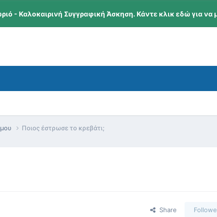
ωριό - Καλοκαιρινή Συγγραφική Άσκηση. Κάντε κλικ εδώ για να 
όμου
Ποιος έστρωσε το κρεβάτι;
Share
Followe