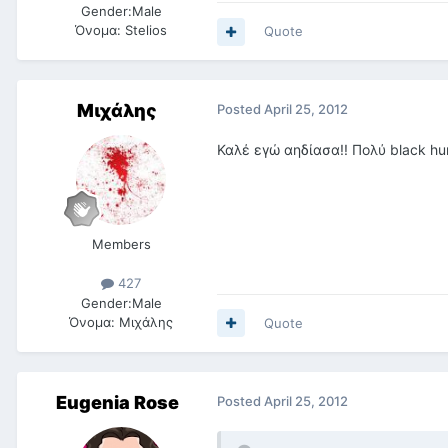
Gender:
Male
Όνομα:
Stelios
Quote
Μιχάλης
Posted
April 25, 2012
Καλέ εγώ αηδίασα!! Πολύ black hu
Members
427
Gender:
Male
Όνομα:
Μιχάλης
Quote
Eugenia Rose
Posted
April 25, 2012