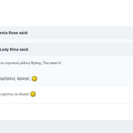
enia Rose said:
Lady Nina said:
του ευγενικού ρόδου) Φρίκης; You name it!
ηγορήσεις άραγε;
μ κρέντιτς σε έδωκα!