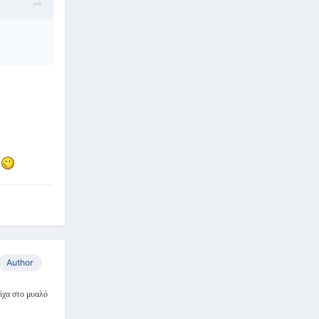
k
Author
είχα στο μυαλό