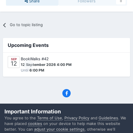
Share
Followers
0
Go to topic listing
Upcoming Events
BookWalks #42
SEP
12
0
12 September 2026 4:00 PM
Until
6:00 PM
Privacy Policy
Contact Us
Cookies
Important Information
(C) SFF.gr, All rights reserved
You agree to the
Terms of Use
,
Privacy Policy
and
Guidelines
. We
Powered by Invision Community
have placed
cookies
on your device to help make this website
better. You can
adjust your cookie settings
, otherwise we'll