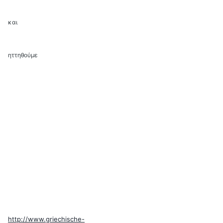
και
ηττηθούμε
http://www.griechische-