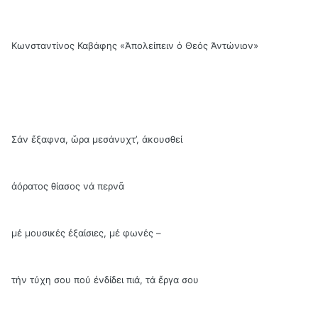
Κωνσταντίνος Καβάφης «Ἀπολείπειν ὁ Θεός Ἀντώνιον»
Σάν ἔξαφνα, ὥρα μεσάνυχτ’, ἀκουσθεί
ἀόρατος θίασος νά περνᾶ
μέ μουσικές ἐξαίσιες, μέ φωνές –
τήν τύχη σου πού ἐνδίδει πιά, τά ἔργα σου