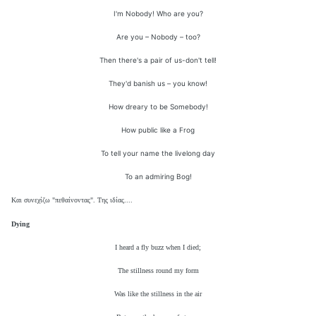
I'm Nobody! Who are you?
Are you – Nobody – too?
Then there's a pair of us-don't tell!
They'd banish us – you know!
How dreary to be Somebody!
How public like a Frog
To tell your name the livelong day
To an admiring Bog!
Και συνεχίζω "πεθαίνοντας". Της ιδίας....
Dying
I heard a fly buzz when I died;
The stillness round my form
Was like the stillness in the air