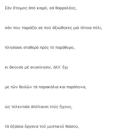
Σάν ἕτοιμος ἀπό καιρό, σά θαρραλέος,
σάν που ταιριάζει σε πού ἀξιώθηκες μιά τέτοια πόλι,
πλησίασε σταθερά πρός τό παράθυρο,
κι ἄκουσε μέ συγκίνησιν, ἀλλ’ ὄχι
με τῶν δειλῶν τά παρακάλια και παράπονα,
ὡς τελευταία ἀπόλαυσι τούς ἤχους,
τά ἐξαίσια ὄργανα τοῦ μυστικοῦ θιάσου,