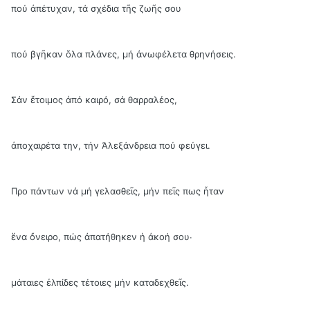
πού ἀπέτυχαν, τά σχέδια τῆς ζωῆς σου
πού βγῆκαν ὅλα πλάνες, μή ἀνωφέλετα θρηνήσεις.
Σάν ἕτοιμος ἀπό καιρό, σά θαρραλέος,
ἀποχαιρέτα την, τήν Ἀλεξάνδρεια πού φεύγει.
Προ πάντων νά μή γελασθεῖς, μήν πεῖς πως ἦταν
ἕνα ὄνειρο, πώς ἀπατήθηκεν ἡ ἀκοή σου∙
μάταιες ἐλπίδες τέτοιες μήν καταδεχθεῖς.