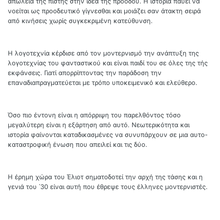
απώλεια της πίστης στην ιδέα της προόδου. Η ιστορία παύει να
νοείται ως προοδευτικό γίγνεσθαι και μοιάζει σαν άτακτη σειρά
από κινήσεις χωρίς συγκεκριμένη κατεύθυνση.
Η λογοτεχνία κέρδισε από τον μοντερνισμό την ανάπτυξη της
λογοτεχνίας του φανταστικού και είναι παιδί του σε όλες της τής
εκφάνσεις. Γιατί απορρίπτοντας την παράδοση την
επαναδιαπραγματεύεται με τρόπο υποκειμενικό και ελεύθερο.
Όσο πιο έντονη είναι η απόρριψη του παρελθόντος τόσο
μεγαλύτερη είναι η εξάρτηση από αυτό. Νεωτερικότητα και
ιστορία φαίνονται καταδικασμένες να συνυπάρχουν σε μια αυτο-
καταστροφική ένωση που απειλεί και τις δύο.
Η έρημη χώρα του Έλιοτ σηματοδοτεί την αρχή της τάσης και η
γενιά του ΄30 είναι αυτή που έθρεψε τους έλληνες μοντερνιστές.