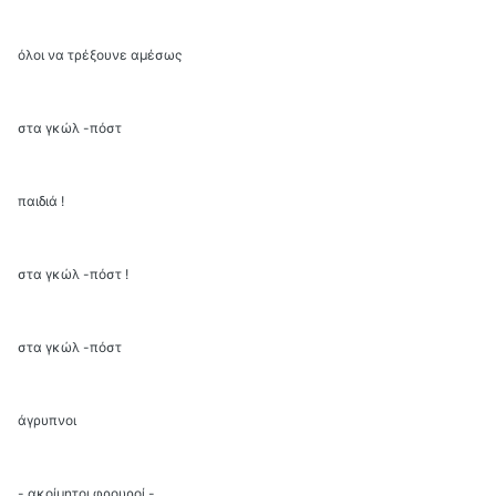
όλοι να τρέξουνε αμέσως
στα γκώλ -πόστ
παιδιά !
στα γκώλ -πόστ !
στα γκώλ -πόστ
άγρυπνοι
- ακοίμητοι φρουροί -