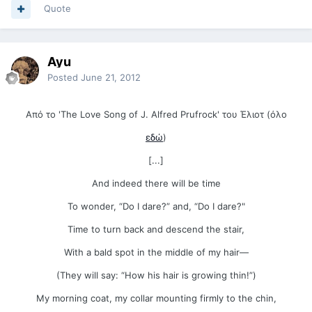
Quote
Ayu
Posted
June 21, 2012
Από το 'The Love Song of J. Alfred Prufrock' του Έλιοτ (όλο
εδώ
)
[...]
And indeed there will be time
To wonder, “Do I dare?” and, “Do I dare?"
Time to turn back and descend the stair,
With a bald spot in the middle of my hair—
(They will say: “How his hair is growing thin!”)
My morning coat, my collar mounting firmly to the chin,