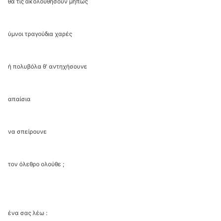
θα τις ακολουθήσουν μήπως
ύμνοι τραγούδια χαρές
ή πολυβόλα θ' αντηχήσουνε
απαίσια
να σπείρουνε
τον όλεθρο ολούθε ;
ένα σας λέω :