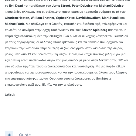
το
Evil Dead
και τα αδέρφια του
Jump Street
,
Peter DeLuise
και
Michael DeLuise
.
Φυσικά δεν έλλειψαν και οι ατέλειωτοι guest stars με κορυφαία ονόματα αυτά των
Charlton Heston, William Shatner, Yaphet Kotto, David McCallum, Mark Hamill
και
Michael York
. Με αξιόλογο cast λοιπόν, καταπληκτικά ειδικά εφέ, ενδιαφέροντα και
πρωτότυπα σενάρια στην αρχή τουλάχιστον και τον
Steven Spielberg
παραγωγό, η
σειρά είχε εξασφαλισμένη την επιτυχία. Ελα όμως οι συνεχείς κόντρες του καναλιού
με τους παραγωγούς, οι αλλαγές στους ηθοποιούς και τα σενάρια που άρχισαν να
παίρνουν την κατιούσα στην δεύτερη σεζόν, οδήγησαν στην ακύρωση της σειράς
μόλις μετά από 13 επεισόδια στην 3η σεζόν. Oπως και να'χει πάντως μιλάμε για μια
εξαιρετική sci-fi underwater σειρά που μας συνόδεψε μέσα στην δεκαετία του 90' και
στο σύνολο της ήταν τόσο ενδιαφέρουσα όσο και νοσταλγική. Με μια παρέα φίλων
αποφασίσαμε να την μεταφράσουμε και να την προσφέρουμε σε όλους τους λάτρεις
της επιστημονικής φαντασίας. Οσοι από εσάς ενδιαφέρεστε να βοηθήσετε,
επικοινωνείστε μαζί μου. Ελπίζω να την απολαύσετε.
takisdk
Quote