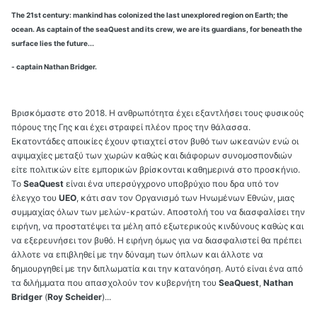
The 21st century: mankind has colonized the last unexplored region on Earth; the
ocean. As captain of the seaQuest and its crew, we are its guardians, for beneath the
surface lies the future...
- captain Nathan Bridger.
Βρισκόμαστε στο 2018. Η ανθρωπότητα έχει εξαντλήσει τους φυσικούς
πόρους της Γης και έχει στραφεί πλέον προς την θάλασσα.
Εκατοντάδες αποικίες έχουν φτιαχτεί στον βυθό των ωκεανών ενώ οι
αψιμαχίες μεταξύ των χωρών καθώς και διάφορων συνομοσπονδιών
είτε πολιτικών είτε εμπορικών βρίσκονται καθημερινά στο προσκήνιο.
Το
SeaQuest
είναι ένα υπερσύγχρονο υποβρύχιο που δρα υπό τον
έλεγχο του
UEO
, κάτι σαν τον Οργανισμό των Ηνωμένων Εθνών, μιας
συμμαχίας όλων των μελών-κρατών. Αποστολή του να διασφαλίσει την
ειρήνη, να προστατέψει τα μέλη από εξωτερικούς κινδύνους καθώς και
να εξερευνήσει τον βυθό. Η ειρήνη όμως για να διασφαλιστεί θα πρέπει
άλλοτε να επιβληθεί με την δύναμη των όπλων και άλλοτε να
δημιουργηθεί με την διπλωματία και την κατανόηση. Αυτό είναι ένα από
τα διλήμματα που απασχολούν τον κυβερνήτη του
SeaQuest
,
Nathan
Bridger
(
Roy Scheider
)...