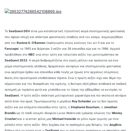
To
SeaQuest DSV
είναι μια καταπληκτική τηλεοπτική σειρά επιστημονικής φαντασίας
που άφησε εποχή και απέκτησε φανατικούς οπαδούς ανά τον κόσμο. Δημιουργήθηκε
από τον
Rockne S. O'Bannon
(πασίγνωστο στους κύκλους του sci-fi και για το
Farscape
) το 1993 και διήρκησε 3 σεζόν και 58 επεισόδια εώς και το 1996. Αρχικά
προβλήθηκε στο
NBC
ενώ στην τρίτη και τελευταία σεζόν του μετονομάστηκε σε
SeaQuest 2032
. Η σειρά διαδραματίζεται στο εγγύς μέλλον και πρόκειται για ένα
μίγμα επιστημονικής αλήθειας, δραματικών σεναρίων και επιστημονικής φαντασίας
ενώ αργότερα ήρθαν και επεισόδια κάθε λογής με ήρωες είτε αρχαίους ολύμπιους
θεούς είτε προιστορικά υποθαλάσσια τέρατα. Ενώ η πρώτη σεζόν είχε σαν θέμα την
εξερεύνηση και την διασφάλιση της ειρήνης, η δεύτερη εξελίχθηκε σταδιακά σε παιδική
εκπομπή με τεράστια φυτά και χταπόδια και το τέρας της εβδομάδας να κυνηγάει το
SeaQuest
. H τρίτη σεζόν απέκτησε μιλιταριστικό χαρακτήρα και πιο σκοτεινά σενάρια
αλλά ήταν πια αργά. Πρωταγωνιστής ο μεγάλος
Roy Scheider
για τις δύο πρώτες
σεζόν και για ελάχιστα επεισόδια στην τρίτη, η
Stephanie Beacham
, ο
Jonathan
Brandis
ως το παιδί-κουμπί-ιδιοφυία Lucas Wolenczak (μάγκας-κλώνος του
Wesley
Crusher
)και ο scanner φίλος μας
Michael Ironside
σε ρόλο είμαι-γυμνός-με-ένα-
ρόπαλο στην τρίτη σεζόν. Μην ξεχάσω και το αγαπημένο μας δελφίνι, τον
Δαρβίνο
.
Βέβαια όλα τα λεφτά είναι ο
Ted Raimi
που oι παλιότεροι αγαπήσαμε ως Henrietta από