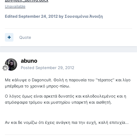
Δονήσεις_ματίνα.docx
Unavailable
Edited
September 24, 2012
by Σουσαμένια Άνοιξη
Quote
abuno
Posted
September 29, 2012
Με κάλυψε ο Dagoncult. Θολή η παρουσία του ''τέρατος'' και λίγο
μπέρδεμα το χρονικό μπρος-πίσω.
Ο λόγος όμως είναι αρκετά δυνατός και καλοδουλεμένος και η
ατμόσφαιρα τρόμου και μυστηρίου υπαρκτή και αισθητή.
Αν και δε νομίζω ότι έχεις ανάγκη πια την ευχή, καλή επιτυχία...