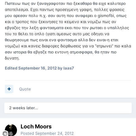
Πιστευω πως αν ξαναγραφοταν πιο ξεκαθαρα θα ειχε καλυτερο
αποτελεσμα. Εχει παντως προσεγμενη γραφη, πολλες φρασεις
μου αρεσαν πολυ π.χ. σαν αυτη που αναφερει ο gismofbi, οπως
και ο τροπος που ξεκινησες το κειμενο και νομιζω πως αν
εβγαζες την λεξη φαντασματα εκει που τον ρωταει ο υπαλληλος
του το θελει το οπλο (γιατι αμεσως αυτο μας οδηγει να
θεωρησουμε πως ειναι ενα φαντασμα αλλα δεν ειναι-η ετσι
νομιζω) και κανεις διαφορες διορθωσεις για να "στρωνει" πιο καλα
σαν ιστορια θα εβγαζε πιο εντονη ατμοσφαιρα, θα ηταν πιο
δυνατη.
Edited
September 16, 2012
by laas7
Quote
2 weeks later...
Loch Moors
Posted
September 24, 2012