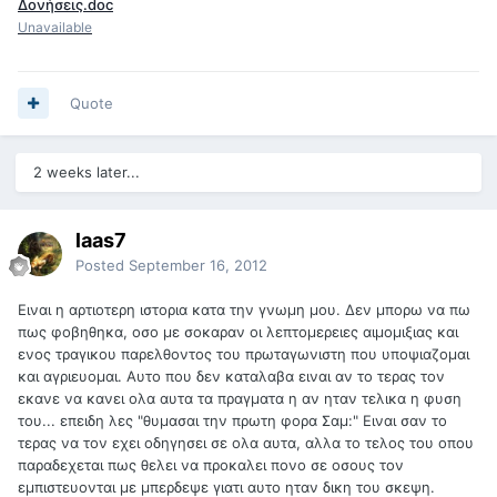
Δονήσεις.doc
Unavailable
Quote
2 weeks later...
laas7
Posted
September 16, 2012
Ειναι η αρτιοτερη ιστορια κατα την γνωμη μου. Δεν μπορω να πω
πως φοβηθηκα, οσο με σοκαραν οι λεπτομερειες αιμομιξιας και
ενος τραγικου παρελθοντος του πρωταγωνιστη που υποψιαζομαι
και αγριευομαι. Αυτο που δεν καταλαβα ειναι αν το τερας τον
εκανε να κανει ολα αυτα τα πραγματα η αν ηταν τελικα η φυση
του... επειδη λες "θυμασαι την πρωτη φορα Σαμ:" Ειναι σαν το
τερας να τον εχει οδηγησει σε ολα αυτα, αλλα το τελος του οπου
παραδεχεται πως θελει να προκαλει πονο σε οσους τον
εμπιστευονται με μπερδεψε γιατι αυτο ηταν δικη του σκεψη.