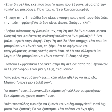
-Στην 5η σελίδα, εκεί που λες "ο ήχος που έβγαινε μέσα από την
ταινία" με μπέρδεψε. Ποια ταινία; Έχει ξανααναφερθεί;
-Επίσης στην 6η σελίδα δεν είμαι σίγουρη ποιος από τους δύο λέει
την πρώτη φράση("Αυτό δεν είναι τίποτα. Σκέψου κλπ")
-Βρήκα κάποιους αγγλισμούς, πχ στη 2η σελίδα "να σώσει μερικά
(λεφτά) για μια έκτακτη ανάγκη":καλύτερα "να φυλάξει" ή "να
βάλει μερικά στην άκρη". Στην 7η σελίδα "δεν υπήρχε κάτι που θα
μπορούσε να κάνει": ναι, το ξέρω ότι το αφήνουν και
επαγγελματίες μεταφραστές αυτό έτσι, αλλά στα ελληνικά θα
λέγαμε "δε μπορούσε να κάνει τίποτα". Τι διαφορά έχει;
-Κάποιοι εκφραστικοί λόξιγκες στην 8η σελίδα: "από πού έβγαιναν
οι λέξεις"-αφού είναι μία η λέξη, "Σάμιουελ".
"υποχείριο γεγονότων"-εεε... κάτι άλλο ήθελες να πεις εδώ.
Μήπως "υποχείριο εξελίξεων";
"οι απαντήσεις...έμειναν...ξεκρέμαστες"-μάλλον οι ερωτήσεις
ξεκρέμαστες, χωρίς απαντήσεις.
"κάτι τερατώδες έμοιαζε να ξυπνά και να δημιουργείται"-γιατί όχι
μόνο "να ξυπνά"; Για να ξυπνήσει κάτι πρέπει να έχει ήδη