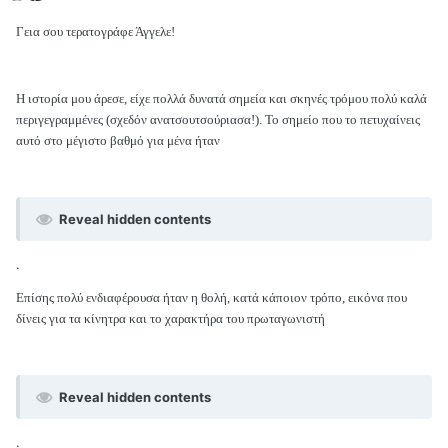
Γεια σου τερατογράφε Άγγελε!
Η ιστορία μου άρεσε, είχε πολλά δυνατά σημεία και σκηνές τρόμου πολύ καλά
περιγεγραμμένες (σχεδόν ανατσουτσούριασα!). Το σημείο που το πετυχαίνεις
αυτό στο μέγιστο βαθμό για μένα ήταν
Reveal hidden contents
.
Επίσης πολύ ενδιαφέρουσα ήταν η θολή, κατά κάποιον τρόπο, εικόνα που
δίνεις για τα κίνητρα και το χαρακτήρα του πρωταγωνιστή
Reveal hidden contents
.