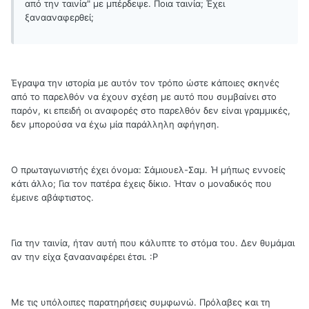
από την ταινία" με μπέρδεψε. Ποια ταινία; Έχει
ξανααναφερθεί;
Έγραψα την ιστορία με αυτόν τον τρόπο ώστε κάποιες σκηνές
από το παρελθόν να έχουν σχέση με αυτό που συμβαίνει στο
παρόν, κι επειδή οι αναφορές στο παρελθόν δεν είναι γραμμικές,
δεν μπορούσα να έχω μία παράλληλη αφήγηση.
Ο πρωταγωνιστής έχει όνομα: Σάμιουελ-Σαμ. Ή μήπως εννοείς
κάτι άλλο; Για τον πατέρα έχεις δίκιο. Ήταν ο μοναδικός που
έμεινε αβάφτιστος.
Για την ταινία, ήταν αυτή που κάλυπτε το στόμα του. Δεν θυμάμαι
αν την είχα ξανααναφέρει έτσι. :Ρ
Με τις υπόλοιπες παρατηρήσεις συμφωνώ. Πρόλαβες και τη