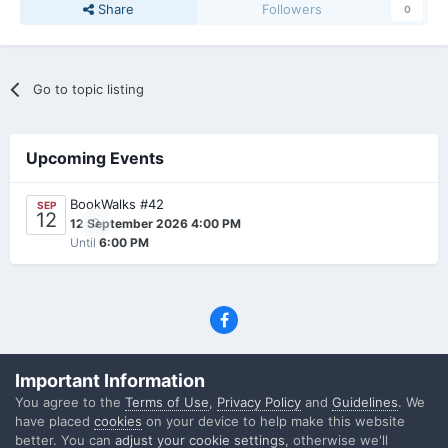
Share
Followers
0
Go to topic listing
Upcoming Events
BookWalks #42
SEP
12
0
12 September 2026 4:00 PM
Until
6:00 PM
Privacy Policy
Contact Us
Cookies
Important Information
(C) SFF.gr, All rights reserved
You agree to the
Terms of Use
,
Privacy Policy
and
Guidelines
. We
Powered by Invision Community
have placed
cookies
on your device to help make this website
better. You can
adjust your cookie settings
, otherwise we'll