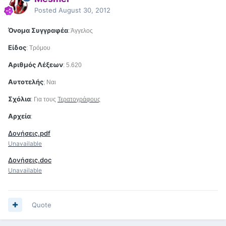
Posted
August 30, 2012
Όνομα Συγγραφέα
: Άγγελος
Είδος
: Τρόμου
Αριθμός Λέξεων
: 5.620
Αυτοτελής
; Ναι
Σχόλια
: Για τους
Τερατογράφους
Αρχεία
:
Δονήσεις.pdf
Unavailable
Δονήσεις.doc
Unavailable
Quote