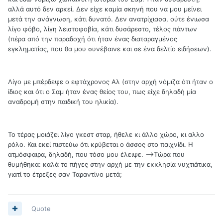
αλλά αυτό δεν αρκεί. Δεν είχε καμία σκηνή που να μου μείνει
μετά την ανάγνωση, κάτι δυνατό. Δεν ανατρίχιασα, ούτε ένιωσα
λίγο φόβο, λίγη λειστοφοβία, κάτι δυσάρεστο, τέλος πάντων
(πέρα από την παραδοχή ότι ήταν ένας διαταραγμένος
εγκληματίας, που θα μου συνέβαινε και σε ένα δελτίο ειδήσεων).
Λίγο με μπέρδεψε ο εφτάχρονος Αλ (στην αρχή νόμιζα ότι ήταν ο
ίδιος και ότι ο Σαμ ήταν ένας θείος του, πως είχε δηλαδή μία
αναδρομή στην παιδική του ηλικία).
Το τέρας μοιάζει λίγο γκεστ σταρ, ήθελε κι άλλο χώρο, κι αλλο
ρόλο. Και εκεί πιστεύω ότι κρύβεται ο άσσος στο παιχνίδι. Η
ατμόσφαιρα, δηλαδή, που τόσο μου έλειψε. -->Τώρα που
θυμήθηκα: καλά το πήγες στην αρχή με την εκκλησία νυχτιάτικα,
γιατί το έτρεξες σαν Ταραντίνο μετά;
Quote