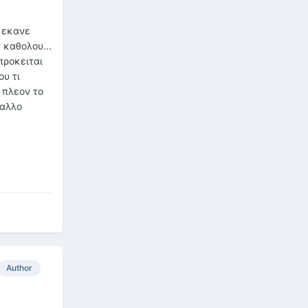
υ εκανε
 καθολου...
προκειται
ου τι
 πλεον το
 αλλο
Author