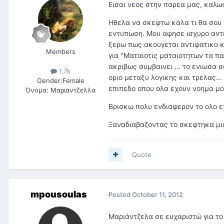
Εισαι νεος στην παρεα μας, καλ
Ηθελα να σκεφτω καλα τι θα σου 
εντυπωση. Μου αφησε ισχυρο αντι
ξερω πως ακουγεται αντιφατικο κ
Members
για "Ματαιοτις ματαιοτητων τα πα
ακριβως συμβαινει ... το ενιωσα 
1.7k
οριο μεταξυ λογικης και τρελας...
Gender:
Female
επιπεδο οπου ολα εχουν νοημα μον
Όνομα:
Μαριαντζελλα
Βρισκω πολυ ενδιαφερον το ολο ε
Ξαναδιαβαζοντας το σκεφτηκα μια
Quote
mpousoulas
Posted
October 11, 2012
Μαριάντζελα σε ευχαριστώ για το