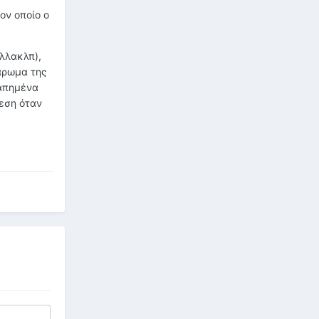
ον οποίο ο
έλλακλπ),
 άρωμα της
γαπημένα
θεση όταν