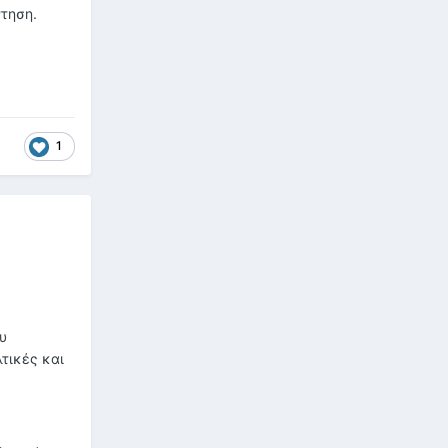
ντηση.
1
υ
λτικές και