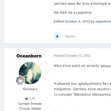
ωστόσο ίσως θα ήταν καλύτερα αν
Και πάλι σε ευχαριστώ.
Edited
October 4, 2012
by mpousoul
Quote
Oceanborn
Posted
October 11, 2012
Νίκο είναι καλό σε γενικές γραμμ
Η γλώσσα που χρησιμοποιείς δεν εί
ποιήματος. Ωστόσο, είναι γεμάτο 
Members
το concept "Ματαιότις Ματαιοτήτω
576
Gender:
Female
Όνομα:
Μαρία