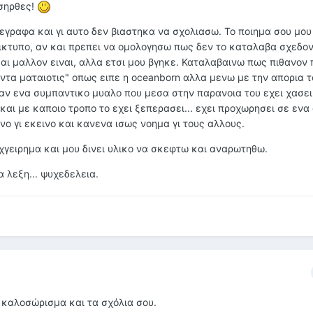
ωσηρθες!
εγραφα και γι αυτο δεν βιαστηκα να σχολιασω. Το ποιημα σου μο
κτυπο, αν και πρεπει να ομολογησω πως δεν το καταλαβα σχεδον
αι μαλλον ειναι, αλλα ετσι μου βγηκε. Καταλαβαινω πως πιθανον 
ντα ματαιοτις" οπως ειπε η oceanborn αλλα μενω με την απορια τ
σαν ενα συμπαντικο μυαλο που μεσα στην παρανοια του εχει χασει
 και με καποιο τροπο το εχει ξεπερασει... εχει προχωρησει σε ενα
ο γι εκεινο και κανενα ισως νοημα γι τους αλλους.
χγειρημα και μου δινει υλικο να σκεφτω και αναρωτηθω.
 λεξη... ψυχεδελεια.
 καλοσώρισμα και τα σχόλια σου.