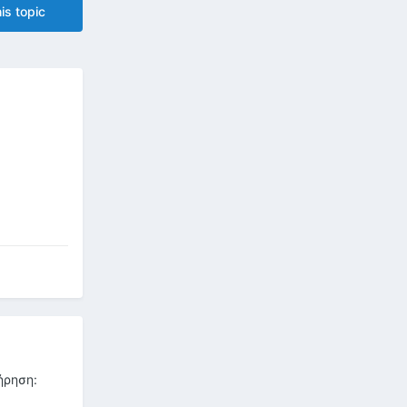
is topic
ήρηση: