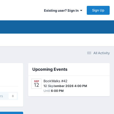
Sign Up
Existing user? Sign In
All Activity
Upcoming Events
BookWalks #42
SEP
12
0
12 September 2026 4:00 PM
Until
6:00 PM
rs
0