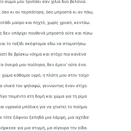
το σώμα μου τρυπάει σαν χίλια δυο βελόνια.
τί όσο κι αν περπάτησα, όσο μπροστά κι αν πάω,
οτάδι μαύρο και πηχτό, χωρίς χρυσό, κεντάω.
 δεν υπάρχει πουθενά μπροστά ούτε και πίσω
και το ταξίδι σκέφτομαι εδώ να σταματήσω.
Γιατί δε βρίσκω νόημα και στόχο πια κανένα·
τα όνειρά μου πούλησα, δεν έμειν’ ούτε ένα.
 χώμα κάθομαι υγρό, η πλάτη μου στον τοίχο·
α υλικά του ψηλαφώ, γεννώντας έναν στίχο.
Λίγο τσιμέντο στη δομή και χώμα για τη ρίμα
αι υγρασία μπόλικη για να χτιστεί το ποίημα.
ι τότε ξάφνου ξεπηδά μια λάμψη, μια αχτίδα·
ιήρκεσε για μια στιγμή, μα σίγουρα την είδα.