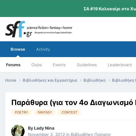
ΣΑ #19 Καλοκαίρι στο Χ
Browse
Activity
Forums
Clubs
Events
Guidelines
Leaderboard
Home
Βιβλιοθήκες και Εργαστήρια
Βιβλιοθήκη
Βιβλιοθήκη
Παράθυρα (για τον 4ο Διαγωνισμό
POETRY
FANTASY
CONTEST
By
Lady Nina
November 3, 2012
in
Βιβλιοθήκη Ποίησης