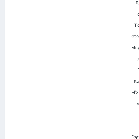
Γ
Τ’
στο
Μπρ
ε
πω
Μ’α
Γορ