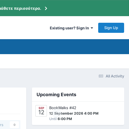
μάθετε περισσότερα.
Sign Up
Existing user? Sign In
All Activity
Upcoming Events
BookWalks #42
SEP
12
0
12 September 2026 4:00 PM
Until
6:00 PM
rs
0