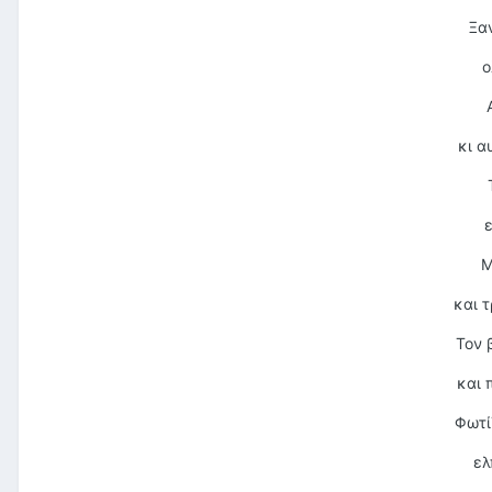
Ξα
ο
κι α
ε
Μ
και τ
Τον 
και 
Φωτίζ
ελ