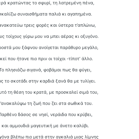
ερά κρατώντας το σφυρί, τη λατρεμένη πένα,
σκαλίζω συναισθήματα παλιά κι αγαπημένα.
ανακατεύω τρεις φορές και ύστερα τ’απλώνω,
υς τοίχους γύρω μου να μπει αέρας κι οξυγόνο.
οστά μου ξάφνου ανοίγεται παράθυρο μεγάλο,
κεί που ήτανε πιο πριν οι τοίχοι -τίποτ’ άλλο.
Το πλησιάζω σιγανά, φοβάμαι πως θα φύγει,
ς το σκοτάδι στην καρδιά ξανά θα με τυλίγει.
υτό τη θέση του κρατά, με προσκαλεί σιμά του,
ν’ανακαλύψω τη ζωή που ζει στα σωθικά του.
Παρθένο δάσος σε νησί, νεράιδα που κρύβει,
και αμμουδιά μαγευτική με άνετο καλύβι.
γόνα βλέπω πιο μετά στην αγκαλιά μιας λίμνης