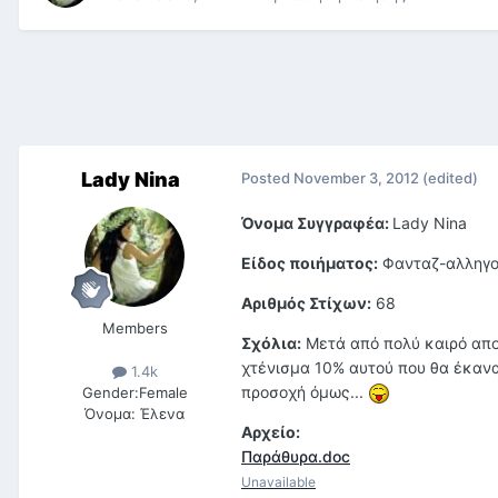
Lady Nina
Posted
November 3, 2012
(edited)
Όνομα Συγγραφέα:
Lady Nina
Είδος ποιήματος:
Φανταζ-αλληγορ
Αριθμός Στίχων:
68
Members
Σχόλια:
Μετά από πολύ καιρό απο
χτένισμα 10% αυτού που θα έκανα
1.4k
προσοχή όμως...
Gender:
Female
Όνομα:
Έλενα
Αρχείο:
Παράθυρα.doc
Unavailable