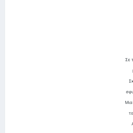
Σε 
Σκ
σφυ
Μια
τ