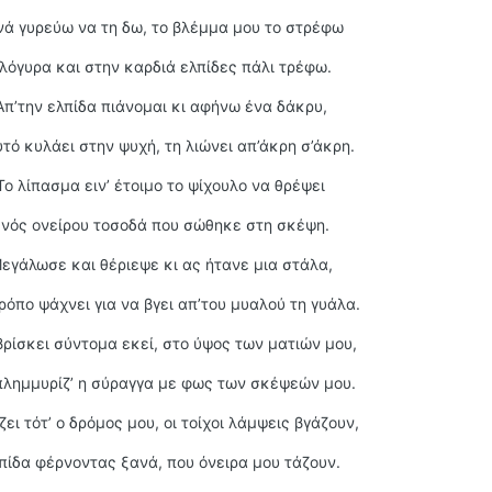
νά γυρεύω να τη δω, το βλέμμα μου το στρέφω
λόγυρα και στην καρδιά ελπίδες πάλι τρέφω.
Απ’την ελπίδα πιάνομαι κι αφήνω ένα δάκρυ,
υτό κυλάει στην ψυχή, τη λιώνει απ’άκρη σ’άκρη.
Το λίπασμα ειν’ έτοιμο το ψίχουλο να θρέψει
νός ονείρου τοσοδά που σώθηκε στη σκέψη.
εγάλωσε και θέριεψε κι ας ήτανε μια στάλα,
ρόπο ψάχνει για να βγει απ’του μυαλού τη γυάλα.
βρίσκει σύντομα εκεί, στο ύψος των ματιών μου,
πλημμυρίζ’ η σύραγγα με φως των σκέψεών μου.
ει τότ’ ο δρόμος μου, οι τοίχοι λάμψεις βγάζουν,
πίδα φέρνοντας ξανά, που όνειρα μου τάζουν.