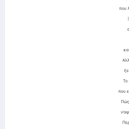
που 
κα
Αλλ
ξε
Το 
που ε
Πώς
ν’α
Περ