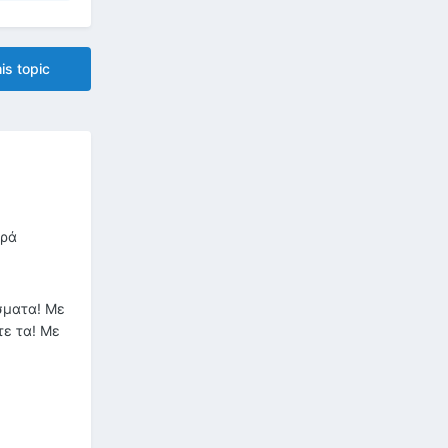
is topic
ορά
σματα! Με
τε τα! Με