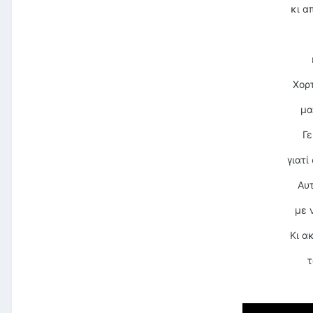
κι α
Χορ
μα
Γε
γιατί
Αυτ
με 
Κι α
τ