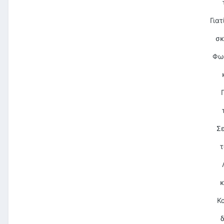
Για
σκ
Φως
Σε
τ
κ
Κα
δ