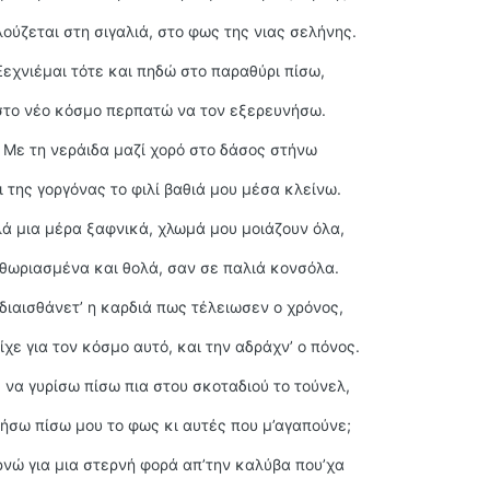
λούζεται στη σιγαλιά, στο φως της νιας σελήνης.
Ξεχνιέμαι τότε και πηδώ στο παραθύρι πίσω,
στο νέο κόσμο περπατώ να τον εξερευνήσω.
Με τη νεράιδα μαζί χορό στο δάσος στήνω
ι της γοργόνας το φιλί βαθιά μου μέσα κλείνω.
ά μια μέρα ξαφνικά, χλωμά μου μοιάζουν όλα,
θωριασμένα και θολά, σαν σε παλιά κονσόλα.
διαισθάνετ’ η καρδιά πως τέλειωσεν ο χρόνος,
ίχε για τον κόσμο αυτό, και την αδράχν’ ο πόνος.
 να γυρίσω πίσω πια στου σκοταδιού το τούνελ,
φήσω πίσω μου το φως κι αυτές που μ’αγαπούνε;
νώ για μια στερνή φορά απ’την καλύβα που’χα