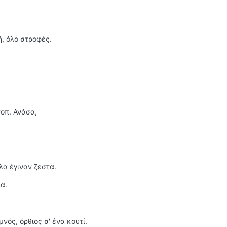
ή, όλο στροφές.
οπ. Ανάσα,
όλα έγιναν ζεστά.
ά.
ός, όρθιος σ' ένα κουτί.