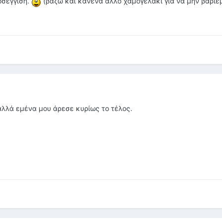
οσεγγιση.
(βαζω και κανενα αλλο χαμογελακι για να μην βαριε
 αλλά εμένα μου άρεσε κυρίως το τέλος.