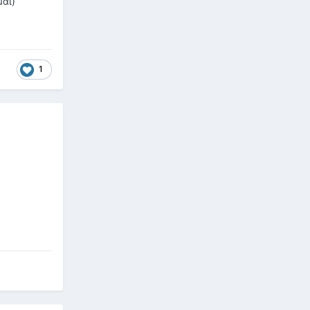
μαι)
1