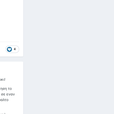
4
κι!
τηση το
α σε εναν
φαλτο