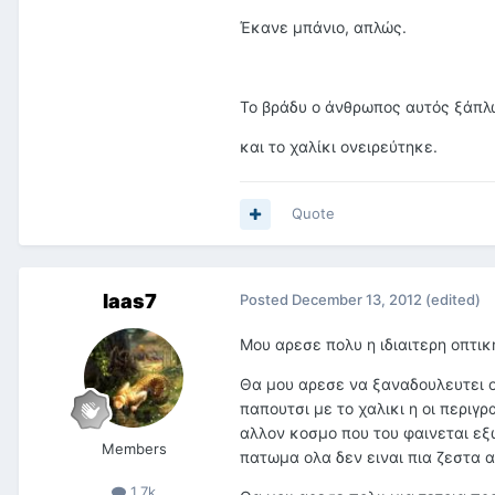
Έκανε μπάνιο, απλώς.
Το βράδυ ο άνθρωπος αυτός ξάπλ
και το χαλίκι ονειρεύτηκε.
Quote
laas7
Posted
December 13, 2012
(edited)
Μου αρεσε πολυ η ιδιαιτερη οπτικ
Θα μου αρεσε να ξαναδουλευτει ομ
παπουτσι με το χαλικι η οι περιγ
αλλον κοσμο που του φαινεται εξω
Members
πατωμα ολα δεν ειναι πια ζεστα 
1.7k