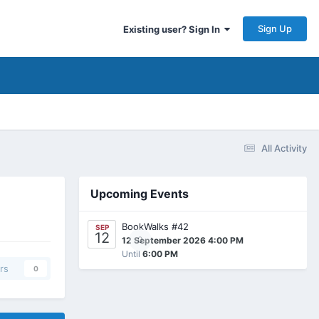
Sign Up
Existing user? Sign In
All Activity
Upcoming Events
BookWalks #42
SEP
12
0
12 September 2026 4:00 PM
Until
6:00 PM
rs
0