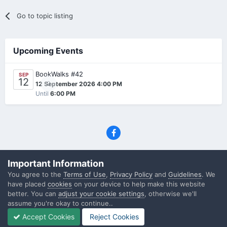
Go to topic listing
Upcoming Events
BookWalks #42
SEP
12
0
12 September 2026 4:00 PM
Until
6:00 PM
Privacy Policy
Contact Us
Cookies
Important Information
(C) SFF.gr, All rights reserved
You agree to the
Terms of Use
,
Privacy Policy
and
Guidelines
. We
Powered by Invision Community
have placed
cookies
on your device to help make this website
better. You can
adjust your cookie settings
, otherwise we'll
assume you're okay to continue..
Accept Cookies
Reject Cookies