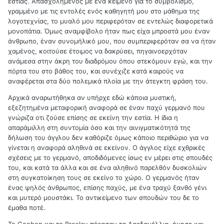
εστίας. Απασχολημένος με ένα κείμενο για το συμβολισμό,
γραμμένο με τις εντολές ενός καθηγητή μου στο μάθημα της
λογοτεχνίας, το μυαλό μου περιφερόταν σε εντελώς διαφορετικά
μονοπάτια. Όμως αναμφίβολο ήταν πως είχα μπροστά μου έναν
άνθρωπο, έναν συνομήλικό μου, που συμπεριφερόταν σα να ήταν
χαμένος, κοιτούσε έτοιμος να δακρύσει, πηγαινοερχόταν
ανάμεσα στην άκρη του διαδρόμου όπου στεκόμουν εγώ, και την
πόρτα του στο βάθος του, και συνέχιζε κατά καιρούς να
αναφέρεται στα δύο πολεμικά πλοία με την άτεγκτη φράση του.
Αρχικά αναρωτήθηκα αν υπήρχε εδώ κάποια μυστική,
εξεζητημένα μεταφορική αναφορά σε έναν παχύ γερμανό που
γνώριζα οτι ζούσε επίσης σε εκείνη την εστία. Η ίδια η
απαράμιλλη στη συντομία όσο και την αινιγματικότητά της
δήλωση του άγγλου δεν καθόριζε όμως κάποιο περιθώριο για να
γίνεται η αναφορά αληθινά σε εκείνον. Ο άγγλος είχε εχθρικές
σχέσεις με το γερμανό, αποδιδόμενες ίσως εν μέρει στις σπουδές
του, και κατά τα άλλα και σε ένα αληθινό παρελθόν δυσκολιών
στη συγκατοίκηση τους σε εκείνο το χώρο. Ο γερμανός ήταν
ένας ψηλός άνθρωπος, επίσης παχύς, με ένα τραχύ ξανθό γένι
και μυτερό μουστάκι. Το αντικείμενο των σπουδών του δε το
έμαθα ποτέ.
Το Goeben και το Breslau πέρασαν τα Δαρδανέλλια, ήχησε και