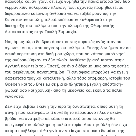
παράδοξο και αν ήταν, οτι είχε θυμηθεί την παλιά ιστορία των δύο
γερμανικών πολεμικών πλοίων, που, έχοντας προμηθευτεί με
διφορούμενο ευεργέτη άνθρακα για να ταξιδέψουν ως την
Κωνσταντινούπολη, τελικά επέδρασαν καθοριστικά στην
διακήρυξη του πολέμου απο την πλευρά της Οθωμανικής
Αυτοκρατορίας στην Τριπλή Συμμαχία.
Ναι, όμως τώρα δε βρισκόμασταν στις παρυφές ενός τιτάνιου
αγώνα, του πρώτου παγκοσμίου πολέμου. Επίσης δεν ήμασταν σε
καμιά περίπτωση στη δική μου χώρα, που σε κάποιο μικρό νησί
της ανθρακώθηκαν τα δύο πλοία. Αντίθετα βρισκόμασταν στην
Αγγλική κομητεία του Έσσεξ, σε ένα διάδρομο μιας απο τις εστίες
του φερώνυμου πανεπιστημίου. Τί συνάφεια μπορούσε να έχει η
σαφέστατα τραγικά καταλυτική, αλλά τόσο απόμακρη, ιστορία του
Goeben και του Breslau σε μια εκπληκτικά μεγάλη απόσταση-
χωρική όσο και χρονική- απο τη μεσόγειο και εκείνα τα παλιά
γεγονότα;
Δεν είχα βέβαια εκείνη την ώρα τη δυνατότητα, όπως αυτή τη
στιγμή που καταγράφω τί συνέβη το περασμένο πλέον εκείνο
βράδυ, να ανατρέξω σε κάποιο ιστορικό όπου εκτενώς θα
περιγραφόταν ολόκληρη η παλιά ιστορία. Απο την άλλη δεν είχα
ακόμα προβλέψει τί θα γινόταν να ίσχυε στο μέσα δωμάτιο της