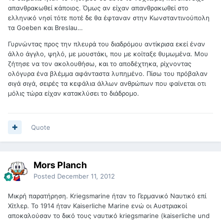
απανθρακωθεί κάποιος. Όμως αν είχαν απανθρακωθεί στο
ελληνικό νησί τότε ποτέ δε θα έφταναν στην Κωνσταντινούπολη
τα Goeben και Breslau…
Γυρνώντας προς την πλευρά του διαδρόμου αντίκρισα εκεί έναν
άλλο άγγλο, ψηλό, με μουστάκι, που με κοίταξε θυμωμένα. Μου
ζήτησε να τον ακολουθήσω, και το αποδέχτηκα, ρίχνοντας
ολόγυρα ένα βλέμμα αφάνταστα λυπημένο. Πίσω του πρόβαλαν
σιγά σιγά, σειρές τα κεφάλια άλλων ανθρώπων που φαίνεται οτι
μόλις τώρα είχαν κατακλύσει το διάδρομο.
Quote
Mors Planch
Posted
December 11, 2012
Μικρή παρατήρηση. Kriegsmarine ήταν το Γερμανικό Ναυτικό επί
Χίτλερ. Το 1914 ήταν Kaiserliche Marine ενώ οι Αυστριακοί
αποκαλούσαν το δικό τους ναυτικό kriegsmarine (kaiserliche und