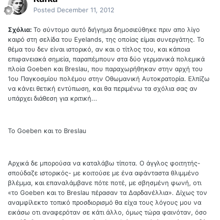
Posted
December 11, 2012
Σχόλια:
Το σύντομο αυτό διήγημα δημοσιεύθηκε πριν απο λίγο
καιρό στη σελίδα του Eyelands, της οποίας είμαι συνεργάτης. Το
θέμα του δεν είναι ιστορικό, αν και ο τίτλος του, και κάποια
επιφανειακά σημεία, παραπέμπουν στα δύο γερμανικά πολεμικά
πλοία Goeben και Breslau, που παραχωρήθηκαν στην αρχή του
1ου Παγκοσμίου πολέμου στην Οθωμανική Αυτοκρατορία. Ελπίζω
να κάνει θετική εντύπωση, και θα περιμένω τα σχόλια σας αν
υπάρχει διάθεση για κριτική...
Το Goeben και το Breslau
Αρχικά δε μπορούσα να καταλάβω τίποτα. Ο άγγλος φοιτητής-
σπούδαζε ιστορικός- με κοιτούσε με ένα αφάνταστα θλιμμένο
βλέμμα, και επαναλάμβανε πότε ποτέ, με σβησμένη φωνή, οτι
«το Goeben και το Breslau πέρασαν τα Δαρδανέλλια». Δίχως τον
αναμφίλεκτο τοπικό προσδιορισμό θα είχα τους λόγους μου να
εικάσω οτι αναφερόταν σε κάτι άλλο, όμως τώρα φαινόταν, όσο