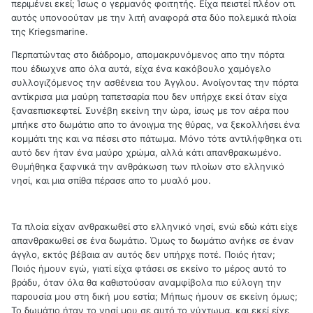
περιμένει εκεί; Ίσως ο γερμανός φοιτητής. Είχα πειστεί πλέον οτι
αυτός υπονοούταν με την λιτή αναφορά στα δύο πολεμικά πλοία
της Kriegsmarine.
Περπατώντας στο διάδρομο, απομακρυνόμενος απο την πόρτα
που έδιωχνε απο όλα αυτά, είχα ένα κακόβουλο χαμόγελο
συλλογιζόμενος την ασθένεια του Άγγλου. Ανοίγοντας την πόρτα
αντίκρισα μια μαύρη ταπετσαρία που δεν υπήρχε εκεί όταν είχα
ξαναεπισκεφτεί. Συνέβη εκείνη την ώρα, ίσως με τον αέρα που
μπήκε στο δωμάτιο απο το άνοιγμα της θύρας, να ξεκολλήσει ένα
κομμάτι της και να πέσει στο πάτωμα. Μόνο τότε αντιλήφθηκα οτι
αυτό δεν ήταν ένα μαύρο χρώμα, αλλά κάτι απανθρακωμένο.
Θυμήθηκα ξαφνικά την ανθράκωση των πλοίων στο ελληνικό
νησί, και μια σπίθα πέρασε απο το μυαλό μου.
Τα πλοία είχαν ανθρακωθεί στο ελληνικό νησί, ενώ εδώ κάτι είχε
απανθρακωθεί σε ένα δωμάτιο. Όμως το δωμάτιο ανήκε σε έναν
άγγλο, εκτός βέβαια αν αυτός δεν υπήρχε ποτέ. Ποιός ήταν;
Ποιός ήμουν εγώ, γιατί είχα φτάσει σε εκείνο το μέρος αυτό το
βράδυ, όταν όλα θα καθιστούσαν αναμφίβολα πιο εύλογη την
παρουσία μου στη δική μου εστία; Μήπως ήμουν σε εκείνη όμως;
Το δωμάτιο ήταν το νησί μου σε αυτό το νύχτωμα, και εκεί είχε