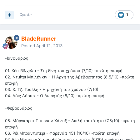
Quote
1
BladeRunner
Posted
April 12, 2013
-Ιανουάριος
01. Κέιτ Βίλχελμ - Στη δίνη του χρόνου (7/10) -πρώτη επαφή
02. Ντμίτρι Μπιλένκιν - Η Αρχή της Αβεβαιότητας (8.5/10) -πρώτη
επαφή
03. Χ. Τζ. Γουέλς - Η μηχανή του χρόνου (7/10)
04. Λόις Λόουρι - Ο Δωρητής (8/10) -πρώτη επαφή
-Φεβρουάριος
05. Μάργκαρετ Πίτερσον Χάντιξ - Διπλή ταυτότητα (7.5/10) -πρώτη
επαφή
06. Ρέι Μπράντμπερι - Φαρενάιτ 451 (10/10) -πρώτη επαφή
07. Λες Μάρτιν - Χ, σημαδεύοντας το στόχο (6/10) -πρώτη επαφή