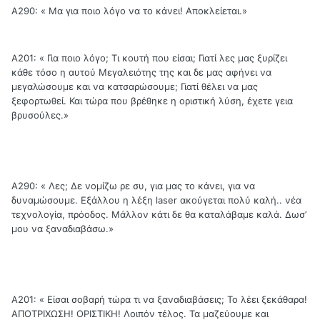
Α290: « Μα για ποιο λόγο να το κάνει! Αποκλείεται.»
Α201: « Για ποιο λόγο; Τι κουτή που είσαι; Γιατί λες μας ξυρίζει
κάθε τόσο η αυτού Μεγαλειότης της και δε μας αφήνει να
μεγαλώσουμε και να κατσαρώσουμε; Γιατί θέλει να μας
ξεφορτωθεί. Και τώρα που βρέθηκε η οριστική λύση, έχετε γεια
βρυσούλες.»
Α290: « Λες; Δε νομίζω ρε συ, για μας το κάνει, για να
δυναμώσουμε. Εξάλλου η λέξη laser ακούγεται πολύ καλή.. νέα
τεχνολογία, πρόοδος. Μάλλον κάτι δε θα καταλάβαμε καλά. Δωσ’
μου να ξαναδιαβάσω.»
Α201: « Είσαι σοβαρή τώρα τι να ξαναδιαβάσεις; Το λέει ξεκάθαρα!
ΑΠΟΤΡΙΧΩΣΗ! ΟΡΙΣΤΙΚΗ! Λοιπόν τέλος. Τα μαζεύουμε και