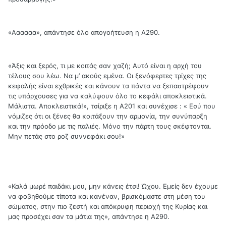
«Αααααα», απάντησε όλο απογοήτευση η Α290.
«Άξις και ξερός, τι με κοιτάς σαν χαζή; Αυτό είναι η αρχή του
τέλους σου λέω. Να μ’ ακούς εμένα. Οι ξενόφερτες τρίχες της
κεφαλής είναι εχθρικές και κάνουν τα πάντα να ξεπαστρέψουν
τις υπάρχουσες για να καλύψουν όλο το κεφάλι αποκλειστικά.
Μάλιστα. Αποκλειστικά!», τσίριξε η Α201 και συνέχισε : « Εσύ που
νόμιζες ότι οι ξένες θα κοιτάξουν την αρμονία, την συνύπαρξη
και την πρόοδο με τις παλιές. Μόνο την πάρτη τους σκέφτονται.
Μην πετάς στο ροζ συννεφάκι σου!»
«Καλά μωρέ παιδάκι μου, μην κάνεις έτσι! Ώχου. Εμείς δεν έχουμε
να φοβηθούμε τίποτα και κανέναν, βρισκόμαστε στη μέση του
σώματος, στην πιο ζεστή και απόκρυφη περιοχή της Κυρίας και
μας προσέχει σαν τα μάτια της», απάντησε η Α290.