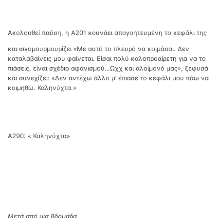
Ακολουθεί παύση, η Α201 κουνάει απογοητευμένη το κεφάλι της
και σιγομουρμουρίζει «Με αυτό το πλευρό να κοιμάσαι. Δεν
καταλαβαίνεις μου φαίνεται. Είσαι πολύ καλοπροαίρετη για να το
πιάσεις, είναι σχέδιο αφανισμού…Ωχχ και αλοίμονό μας», ξεφυσά
και συνεχίζει: «Δεν αντέχω άλλο μ’ έπιασε το κεφάλι μου πάω να
κοιμηθώ. Καληνύχτα.»
Α290: « Καληνύχτα»
Μετά από μια βδομάδα