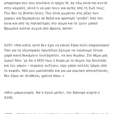
μπαρούφα που σου πουλάνε οι τρίχες Μ. Δε λέω είναι πιο κοντά
στην κεφαλή, αλλά τι να μας πουν και αυτές από τη ζωή τους;
Που δεν τις βλέπει ήλιος; Που είναι χωμένες στις ρίζες των
χεριών και διχασμένες σε δεξιά και αριστερή “γούβα”; Άσε που
είναι και από τις παλαιότερες στο σώμα και τα ‘χουν χάσει!
Βρωμάνε κιόλας συχνά από ιδρώτα, άστα!»
Α201: «Ναι καλά, αυτό δεν έχει να κάνει! Είσαι πολύ επιφανειακή!
Όσο για τις εξωτερικές πρωτεΐνες έχουμε να νιώσουμε τέτοια
χαρά κανά δεκάμηνο τουλάχιστον, να σου θυμίσω. Στο θέμα μας
όμως! Μου ‘χε πει η Μ50 πως η Κυρία με το άγχος της δουλειάς
και του γάμου – εύρεσης συζύγου, είχε χάσει πολλές τρίχες από
το κεφάλι. Κάτι μου μισοπέταξε και για μια ερωτική απογοήτευση,
δεν ξέρω αν αληθεύει, χρόνια πίσω..»
«Μην μακρυγορείς. Και τι έγινε μετά;», την διέκοψε κοφτά η
Α290.