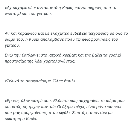
«Αχ ευχαριστώ.» ανταπαντά η Κυρία, ικανοποιημένη από το
ψευτοφλερτ του γιατρού.
Αν και καραφλός και με ελάχιστες ενδείξεις τριχοφυΐας σε όλο το
σώμα του, η Κυρία απολάμβανε πολύ τις φιλοφρονήσεις του
γιατρού.
Ενώ την ξαπλώνει στο ιατρικό κρεβάτι και της βάζει τα γυαλιά
προστασίας της λέει χαριτολογώντας:
«Τελικά το αποφασίσαμε. Όλες έτσι?»
«Εμ ναι, όλες γιατρέ μου. Βλέπετε πως ασχημαίνει το σώμα μου
με αυτές τις τρίχες παντού; Οι έξτρα τρίχες είναι μόνο για εκεί
που μας ομορφαίνουν, στο κεφάλι. Σωστά;», απαντάει με
ερώτηση η Κυρία.