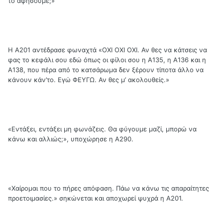
το αφήσουμε;»
Η Α201 αντέδρασε φωναχτά «ΟΧΙ ΟΧΙ ΟΧΙ. Αν θες να κάτσεις να
φας το κεφάλι σου εδώ όπως οι φίλοι σου η Α135, η Α136 και η
Α138, που πέρα από το κατσάρωμα δεν ξέρουν τίποτα άλλο να
κάνουν κάν’το. Εγώ ΦΕΥΓΩ. Αν θες μ’ ακολουθείς.»
«Εντάξει, εντάξει μη φωνάζεις. Θα φύγουμε μαζί, μπορώ να
κάνω και αλλιώς;», υποχώρησε η Α290.
«Χαίρομαι που το πήρες απόφαση. Πάω να κάνω τις απαραίτητες
προετοιμασίες.» σηκώνεται και αποχωρεί ψυχρά η Α201.