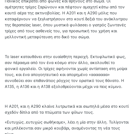
Πανικός επικρατεί από φωνές και θρήνους στο σώμα. Οι
αμέτρητες τρίχες ζαρώνουν και πέφτουν αμαχητί κάτω από τον
καυτό αέρα της ακτινοβολίας. Η Α201 και η Α290 μόλις που
καταφέρνουν να ξεγλιστρήσουν στο κουτί δεξιά του ανάκλιντρου
της θεραπείας laser, όπου μυστικά φυλάσσει ο γιατρός ζωντανές
τρίχες από τους ασθενείς του, για προσωπική του χρήση και
μελλοντική μεταφύτευση στο δικό του σώμα.
Το laser καταυθάνει στην ευαίσθητη περιοχή. Εκτυφλωτικό φως,
σαν πέρασμα από τον ένα κόσμο στον άλλο, ακολουθεί το
φονικό εργαλείο. Οι τρίχες αφήνονται χωρίς αντίσταση στη μοίρα
τους, και ένα απογοητευτικό και απορημένο «ααααααα»
συνοδεύει σαν επιθανάτιος ρόγχος τον οριστικό τους θάνατο. Η
Α135, η Α136 και η Α138 εξολοθρεύονται μέχρι να πεις κύμινο.
Η Α201, και η Α290 κλαίνε λυτρωτικά και σιωπηλά μέσα στο κουτί
σχεδόν δίπλα από τα πτώματα των φίλων τους.
«Ευτυχώς..ευτυχώς σωθήκαμε», λέει η μία στην άλλη. Τυλίγονται
και μπλέκονται σαν μικρό κουβάρι, αναμένοντας τη νέα τους
τύχη.