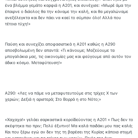
ένα βλέμμα γεμάτο καρφιά η Α201, και συνέχισε: «Μωρέ άμα την
έπαιρνε ο διάολος θα την κάναμε την καλή, και θα μεγαλώναμε
ανεξέλεγκτα και δεν πάει να καεί το σύμπαν όλο! Αλλά που
τέτοια τύχη!»
Παύση και συνεχίζει αποφασιστικά η Α201 καθώς η Α290
αποσβολωμένη δεν απαντά: «Τι κάνουμε; Μαζεύουμε τα
μπογαλάκια μας, τις οικονομίες μας και φεύγουμε από αυτόν τον
άδικο κόσμο. Μεταφύτευση!»
Α290: «Λες να πάμε να μεταφυτευτούμε στις τρίχες Χ των
χεριών; Δεξιά η αριστερά; Στο Βορρά η στο Νότο;»
«Χαχαχα!» γελάει σαρκαστικά κοροϊδεύοντας η Α201 « Πως δεν το
σκέφτηκα πιο πριν; Πολύ έξυπνο! Μα καλά παιδάκι μου πας καλά;
Και που ξέρω εγώ αν δεν της τη βαρέσει της Κυρίας κάποια στιγμή
και κατακάψει και τις τρίχες των χεριών. Ποιός της έχει