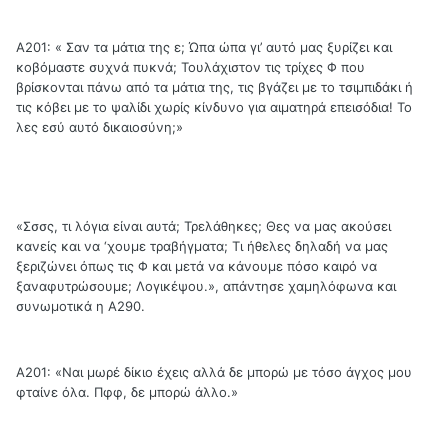
Α201: « Σαν τα μάτια της ε; Ώπα ώπα γι’ αυτό μας ξυρίζει και
κοβόμαστε συχνά πυκνά; Τουλάχιστον τις τρίχες Φ που
βρίσκονται πάνω από τα μάτια της, τις βγάζει με το τσιμπιδάκι ή
τις κόβει με το ψαλίδι χωρίς κίνδυνο για αιματηρά επεισόδια! Το
λες εσύ αυτό δικαιοσύνη;»
«Σσσς, τι λόγια είναι αυτά; Τρελάθηκες; Θες να μας ακούσει
κανείς και να ‘χουμε τραβήγματα; Τι ήθελες δηλαδή να μας
ξεριζώνει όπως τις Φ και μετά να κάνουμε πόσο καιρό να
ξαναφυτρώσουμε; Λογικέψου.», απάντησε χαμηλόφωνα και
συνωμοτικά η Α290.
Α201: «Ναι μωρέ δίκιο έχεις αλλά δε μπορώ με τόσο άγχος μου
φταίνε όλα. Πφφ, δε μπορώ άλλο.»