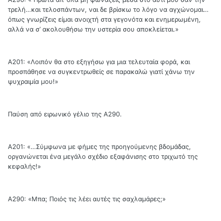
τρελή…και τελοσπάντων, ναι δε βρίσκω το λόγο να αγχώνομαι…
όπως γνωρίζεις είμαι ανοιχτή στα γεγονότα και ενημερωμένη,
αλλά να σ’ ακολουθήσω την υστερία σου αποκλείεται.»
Α201: «Λοιπόν θα στο εξηγήσω για μια τελευταία φορά, και
προσπάθησε να συγκεντρωθείς σε παρακαλώ γιατί χάνω την
ψυχραιμία μου!»
Παύση από ειρωνικό γέλιο της Α290.
Α201: «…Σύμφωνα με φήμες της προηγούμενης βδομάδας,
οργανώνεται ένα μεγάλο σχέδιο εξαφάνισης στο τριχωτό της
κεφαλής!»
Α290: «Μπα; Ποιός τις λέει αυτές τις σαχλαμάρες;»