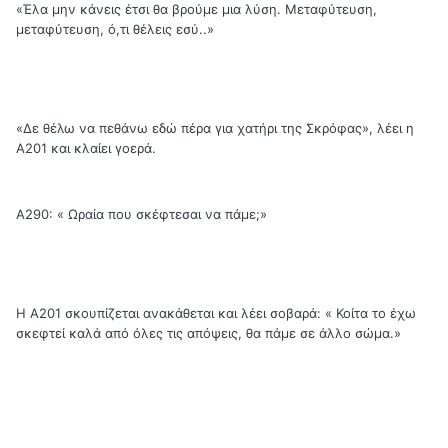
«Έλα μην κάνεις έτσι θα βρούμε μια λύση. Μεταφύτευση,
μεταφύτευση, ό,τι θέλεις εσύ..»
«Δε θέλω να πεθάνω εδώ πέρα για χατήρι της Σκρόφας», λέει η
Α201 και κλαίει γοερά.
Α290: « Ωραία που σκέφτεσαι να πάμε;»
Η Α201 σκουπίζεται ανακάθεται και λέει σοβαρά: « Κοίτα το έχω
σκεφτεί καλά από όλες τις απόψεις, θα πάμε σε άλλο σώμα.»