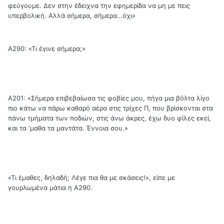
φεύγουμε. Δεν στην έδειχνα την εφημερίδα να μη με πεις
υπερβολική. Αλλά σήμερα, σήμερα…όχι»
Α290: «Τι έγινε σήμερα;»
Α201: «Σήμερα επιβεβαίωσα τις φοβίες μου, πήγα μια βόλτα λίγο
πιο κάτω να πάρω καθαρό αέρα στις τρίχες Π, που βρίσκονται στα
πάνω τμήματα των ποδιών, στις άνω άκρες, έχω δυο φίλες εκεί,
και τα ‘μαθα τα μαντάτα. Έννοια σου.»
«Τι έμαθες, δηλαδή; Λέγε πια θα με σκάσεις!», είπε με
γουρλωμένα μάτια η Α290.