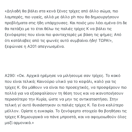
«Δηλαδή θα βάλει στα κενά ξένες τρίχες από άλλο σώμα, πιο
λαμπερές, πιο υγιείς, αλλά με άλλο ph που θα δημιουργήσουν
προβλήματα στις ήδη υπάρχουσες. Και ποιός μου λέει εμένα ότι δε
θα πετάξει με το έτσι θέλω τις παλιές τρίχες Κ να βάλει τις
ξενόφερτες που είναι πιο φανταχτερές με βάση τις φήμες; Από
ότι κατάλαβες από τις φωνές αυτό συμβαίνει ήδη! ΤΩΡΑ!»,
ξεφώνισε η Α201 απεγνωσμένα.
Α290: «Οκ. Αρχικά ηρέμησε να μιλήσουμε σαν τρίχες. Το κακό
που είναι τελικά; Καινούριο υλικό για το κεφάλι, καλό για τις
τρίχες Κ. Θα μάθουν να είναι πιο προσεχτικές, να προσφέρουν πιο
πολλά για να εξασφαλίσουν τη θέση τους και να ικανοποιήσουν
περισσότερο την Κυρία, ώστε να μην τις αντικαταστήσει. Στην
τελική γι’ αυτό θυσιάστηκαν οι παλιές τρίχες Κ. Για ένα καλύτερο
μέλλον. Ορίστε η ευκαιρία. Το ξενόφερτο στοιχείο θα βοηθήσει τις
τρίχες Κ δημιουργικά να πάνε μπροστά, και να αφομοιωθούν όλες
μαζί αρμονικά.»