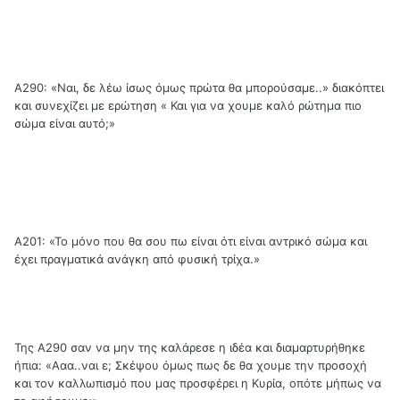
Α290: «Ναι, δε λέω ίσως όμως πρώτα θα μπορούσαμε..» διακόπτει
και συνεχίζει με ερώτηση « Και για να χουμε καλό ρώτημα πιο
σώμα είναι αυτό;»
Α201: «Το μόνο που θα σου πω είναι ότι είναι αντρικό σώμα και
έχει πραγματικά ανάγκη από φυσική τρίχα.»
Της Α290 σαν να μην της καλάρεσε η ιδέα και διαμαρτυρήθηκε
ήπια: «Ααα..ναι ε; Σκέψου όμως πως δε θα χουμε την προσοχή
και τον καλλωπισμό που μας προσφέρει η Κυρία, οπότε μήπως να