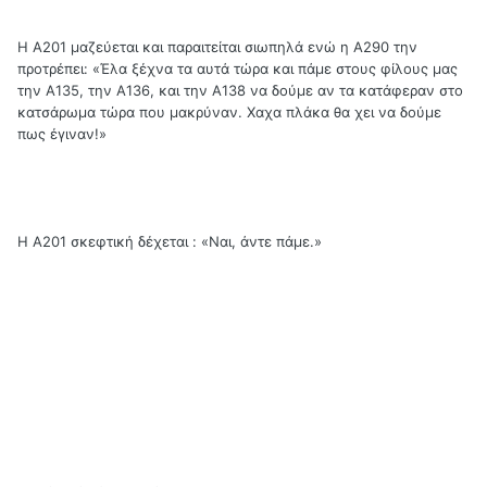
Η Α201 μαζεύεται και παραιτείται σιωπηλά ενώ η Α290 την
προτρέπει: «Έλα ξέχνα τα αυτά τώρα και πάμε στους φίλους μας
την Α135, την Α136, και την Α138 να δούμε αν τα κατάφεραν στο
κατσάρωμα τώρα που μακρύναν. Χαχα πλάκα θα χει να δούμε
πως έγιναν!»
Η Α201 σκεφτική δέχεται : «Ναι, άντε πάμε.»