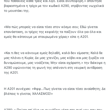
που παθαίνεις κάθε τρείς και λίγο. Είσαι ανυπόφορη.» απάντησε
βαριεστημένα η τρίχα με τον κωδικό Α290, στρίβοντας νωχελικά
το μουστάκι της.
«Μα πώς μπορείς να είσαι τόσο στον κόσμο σου; Εδώ γίνεται
επανάσταση, οι τρίχες της κεφαλής τα παίζουν όλα για όλα και
εμείς θα κάτσουμε με σταυρωμένα χέρια;» είπε η Α201.
«Και τι θες να κάνουμε εμείς δηλαδή, καλά δεν είμαστε; Καλά δε
μας πλένει η Κυρία; Δε μας χτενίζει, μας κόβει και μας ξυρίζει να
δυναμώσουμε, μας νοιάζεται; Μην είσαι αχάριστη.» την διέκοψε η
Α290 υψώνοντας τη φωνή της απέναντι στη νευρική αντίδραση
της Α201.
Η Α201 συνέχισε: «Φφφ…Πως γίνεται να είσαι τόσο αναίσθητη; Δε
βλέπεις τι γίνεται; ΧΑΛΑΣΜΟΣ!»
Α290: « Πρώτα απ’ όλα μη φωνάζεις μέσα στο αυτί μου σαν την