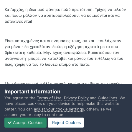
Κατ'αρχάς, η ιδέα μού φάνηκε πολύ πρωτότυπη. Τρίχες να μιλούν
και πόσω μάλλον να
κουτσομπολεύουν
, να κοιμούνται και να
μετακινούνται
!
Είναι πετυχημένες και οι ονομασίες τους, αν και - τουλάχιστον
για μένα - δε χρειαζόταν ιδιαίτερη εξήγηση σχετικά με το πού
βρίσκεται η καθεμία. Μην έχεις ανασφάλεια. Εμπιστεύσου τον
αναγνώστη· μπορεί να καταλάβει και μόνος του τι θέλεις να του
πεις, χωρίς να του το δώσεις έτοιμο στο πιάτο.
Μου άρεσε γενικά η
άλλη
οπτική, εκείνη των ίδιων των τριχών,
που αποκλείεται να την είχαμε σκεφτεί εμείς οι γυναίκες, οι
Important Information
άκαρδες, που τις ξεπαστρεύουμε με όποιον τρόπο βρούμε!
You agree to the
Terms of Use
,
Privacy Policy
and
Guidelines
. We
have placed
cookies
on your device to help make this website
better. You can
adjust your cookie settings
, otherwise we'll
assume you're okay to continue..
Μου φάνηκε επίσης ταιριαστή η ειρωνία του τέλους, και
υποψιάζομαι πως όλη την ιστορία την εμπνεύστηκες από την
Accept Cookies
Reject Cookies
τελευταία της φράση.