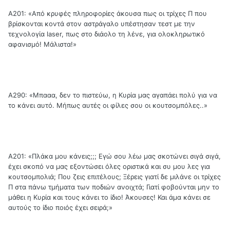
Α201: «Από κρυφές πληροφορίες άκουσα πως οι τρίχες Π που
βρίσκονται κοντά στον αστράγαλο υπέστησαν τεστ με την
τεχνολογία laser, πως στο διάολο τη λένε, για ολοκληρωτικό
αφανισμό! Μάλιστα!»
Α290: «Μπααα, δεν το πιστεύω, η Κυρία μας αγαπάει πολύ για να
το κάνει αυτό. Μήπως αυτές οι φίλες σου οι κουτσομπόλες..»
Α201: «Πλάκα μου κάνεις;;; Εγώ σου λέω μας σκοτώνει σιγά σιγά,
έχει σκοπό να μας εξοντώσει όλες οριστικά και συ μου λες για
κουτσομπολιά; Που ζεις επιτέλους; Ξέρεις γιατί δε μιλάνε οι τρίχες
Π στα πάνω τμήματα των ποδιών ανοιχτά; Γιατί φοβούνται μην το
μάθει η Κυρία και τους κάνει το ίδιο! Άκουσες! Και άμα κάνει σε
αυτούς το ίδιο ποιός έχει σειρά;»