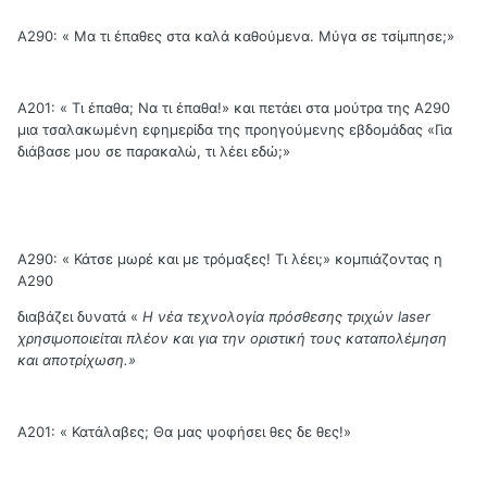
Α290: « Μα τι έπαθες στα καλά καθούμενα. Μύγα σε τσίμπησε;»
Α201: « Τι έπαθα; Να τι έπαθα!» και πετάει στα μούτρα της Α290
μια τσαλακωμένη εφημερίδα της προηγούμενης εβδομάδας «Για
διάβασε μου σε παρακαλώ, τι λέει εδώ;»
Α290: « Κάτσε μωρέ και με τρόμαξες! Τι λέει;» κομπιάζοντας η
Α290
διαβάζει δυνατά «
Η νέα τεχνολογία πρόσθεσης τριχών
laser
χρησιμοποιείται πλέον και για την οριστική τους καταπολέμηση
και αποτρίχωση.»
Α201: « Κατάλαβες; Θα μας ψοφήσει θες δε θες!»