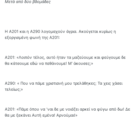
Μετά από δύο βδομάδες
Η Α201 και η Α290 λογομαχούν άγρια. Ακούγεται κυρίως η
εξοργισμένη φωνή της Α201:
Α201: «Λοιπόν τέλος, αυτό ήταν τα μαζεύουμε και φεύγουμε δε
θα κάτσουμε εδώ να πεθάνουμε! Μ’ άκουσες;»
Α290: « Που να πάμε χριστιανή μου τρελάθηκες; Τα χεις χάσει
τελείως;»
Α201: «Πάμε όπου να ‘ναι δε με νοιάζει αρκεί να φύγω από δω! Δε
θα με ξεκάνει Αυτή εμένα! Αρνούμαι!»