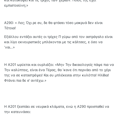
εμπιστοσύνη;»
Α290: « Λες; Όχι ρε συ, δε θα φτάσει τόσο μακρυά δεν είναι
Τέτοια!
Εξάλλου εντάξει αυτές οι τρίχες Π γύρω από τον αστράγαλο είναι
και λίγο εκνευριστικές μπλέκονται με τις κάλτσες, ε όσο να
‘ναι…»
Η Α201 ωρύεται και ουρλιάζει: «Μην Την δικαιολογείς πάψε πια να
Την καλύπτεις, είναι ένα Τέρας, θα ‘κανε ότι περνάει από το χέρι
της να σε καταστρέψει! Και συ μπλέκεσαι στην κυλόττα! Ηλίθια!
Φτάνει πια δε σ’ αντέχω.»
Η Α201 ξεσπάει σε νευρικά κλάματα, ενώ η Α290 προσπαθεί να
την κατευνάσει: