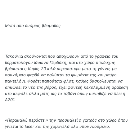
Μετά από δυόμιση βδομάδες
Τακούνια ακούγονται που αποχωρούν από το γραφείο του
δερματολόγου Ιάσωνα Περδάκη, και στο χώρο υποδοχής
βρίσκεται η Κυρία, 20 κιλά περισσότερο μετά τη γέννα, με
πουκάμισο φαρδύ να καλύπτει τα ψωμάκια της και μαύρο
παντελόνι. Φοράει παπούτσια φλατ, καθώς δυσκολεύεται να
σηκώσει το νέο της βάρος, έχει φανερή κεκαλυμμένη αραίωση
στο κεφάλι, αλλά μύτη ως το ταβάνι όπως συνήθιζε να λέει η
Α201.
«Παρακαλώ περάστε.» την προσκαλεί ο γιατρός στο χώρο όπου
γίνεται το
laser
και της χαμογελά όλο υποννοούμενο.