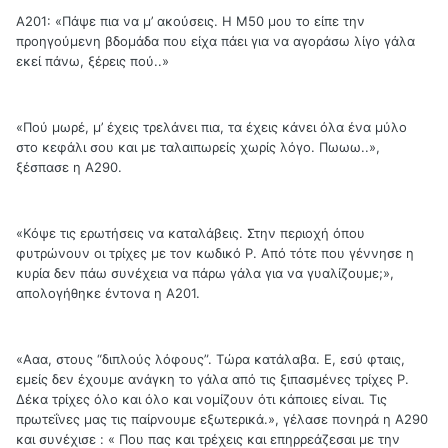
Α201: «Πάψε πια να μ’ ακούσεις. Η Μ50 μου το είπε την
προηγούμενη βδομάδα που είχα πάει για να αγοράσω λίγο γάλα
εκεί πάνω, ξέρεις πού..»
«Πού μωρέ, μ’ έχεις τρελάνει πια, τα έχεις κάνει όλα ένα μύλο
στο κεφάλι σου και με ταλαιπωρείς χωρίς λόγο. Πωωω..»,
ξέσπασε η Α290.
«Kόψε τις ερωτήσεις να καταλάβεις. Στην περιοχή όπου
φυτρώνουν οι τρίχες με τον κωδικό Ρ. Από τότε που γέννησε η
κυρία δεν πάω συνέχεια να πάρω γάλα για να γυαλίζουμε;»,
απολογήθηκε έντονα η Α201.
«Ααα, στους “διπλούς λόφους”. Τώρα κατάλαβα. Ε, εσύ φταις,
εμείς δεν έχουμε ανάγκη το γάλα από τις ξιπασμένες τρίχες Ρ.
Δέκα τρίχες όλο και όλο και νομίζουν ότι κάποιες είναι. Τις
πρωτεΐνες μας τις παίρνουμε εξωτερικά.», γέλασε πονηρά η Α290
και συνέχισε : « Που πας και τρέχεις και επηρρεάζεσαι με την