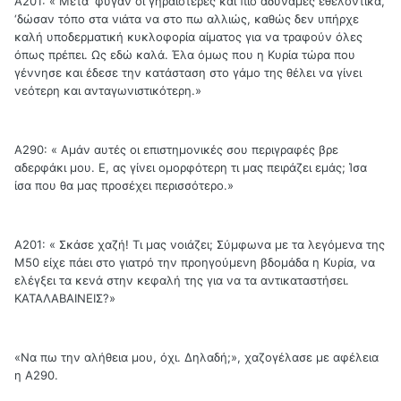
Α201: « Μετά ‘φύγαν οι γηραιότερες και πιο αδύναμες εθελοντικά,
‘δώσαν τόπο στα νιάτα να στο πω αλλιώς, καθώς δεν υπήρχε
καλή υποδερματική κυκλοφορία αίματος για να τραφούν όλες
όπως πρέπει. Ως εδώ καλά. Έλα όμως που η Κυρία τώρα που
γέννησε και έδεσε την κατάσταση στο γάμο της θέλει να γίνει
νεότερη και ανταγωνιστικότερη.»
Α290: « Αμάν αυτές οι επιστημονικές σου περιγραφές βρε
αδερφάκι μου. Ε, ας γίνει ομορφότερη τι μας πειράζει εμάς; Ίσα
ίσα που θα μας προσέχει περισσότερο.»
Α201: « Σκάσε χαζή! Τι μας νοιάζει; Σύμφωνα με τα λεγόμενα της
Μ50 είχε πάει στο γιατρό την προηγούμενη βδομάδα η Κυρία, να
ελέγξει τα κενά στην κεφαλή της για να τα αντικαταστήσει.
ΚΑΤΑΛΑΒΑΙΝΕΙΣ?»
«Να πω την αλήθεια μου, όχι. Δηλαδή;», χαζογέλασε με αφέλεια
η Α290.