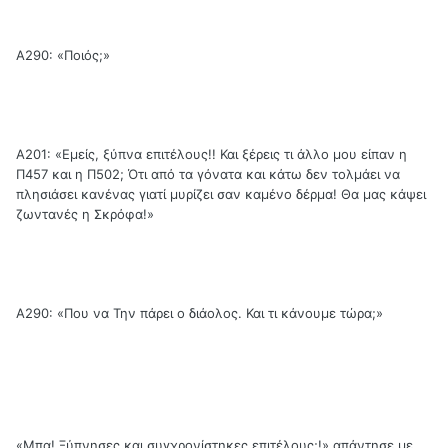
Α290: «Ποιός;»
Α201: «Εμείς, ξύπνα επιτέλους!! Και ξέρεις τι άλλο μου είπαν η
Π457 και η Π502; Ότι από τα γόνατα και κάτω δεν τολμάει να
πλησιάσει κανένας γιατί μυρίζει σαν καμένο δέρμα! Θα μας κάψει
ζωντανές η Σκρόφα!»
Α290: «Που να Την πάρει ο διάολος. Και τι κάνουμε τώρα;»
«Μπα! Ξύπνησες και συγχρονίστηκες επιτέλους;!» απάντησε με