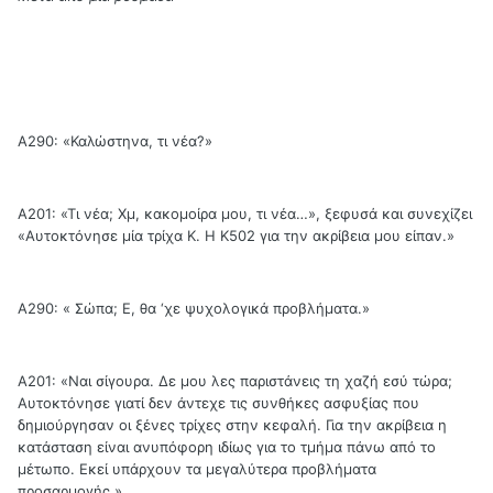
Α290: «Καλώστηνα, τι νέα?»
Α201: «Τι νέα; Χμ, κακομοίρα μου, τι νέα…», ξεφυσά και συνεχίζει
«Αυτοκτόνησε μία τρίχα Κ. Η Κ502 για την ακρίβεια μου είπαν.»
Α290: « Σώπα; Ε, θα ‘χε ψυχολογικά προβλήματα.»
Α201: «Ναι σίγουρα. Δε μου λες παριστάνεις τη χαζή εσύ τώρα;
Αυτοκτόνησε γιατί δεν άντεχε τις συνθήκες ασφυξίας που
δημιούργησαν οι ξένες τρίχες στην κεφαλή. Για την ακρίβεια η
κατάσταση είναι ανυπόφορη ιδίως για το τμήμα πάνω από το
μέτωπο. Εκεί υπάρχουν τα μεγαλύτερα προβλήματα
προσαρμογής.»