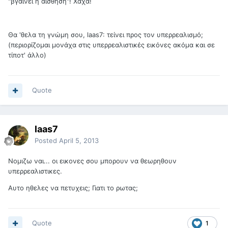
"βγαίνει η αίσθηση"! Χαχα!
Θα 'θελα τη γνώμη σου, laas7: τείνει προς τον υπερρεαλισμό;
(περιορίζομαι μονάχα στις υπερρεαλιστικές εικόνες ακόμα και σε
τίποτ' άλλο)
Quote
laas7
Posted
April 5, 2013
Νομιζω ναι... οι εικονες σου μπορουν να θεωρηθουν
υπερρεαλιστικες.
Αυτο ηθελες να πετυχεις; Γιατι το ρωτας;
Quote
1