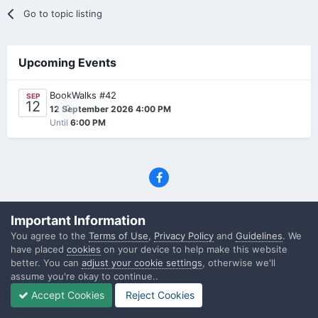
Go to topic listing
Upcoming Events
BookWalks #42
SEP
12
0
12 September 2026 4:00 PM
Until
6:00 PM
Privacy Policy
Contact Us
Cookies
Important Information
(C) SFF.gr, All rights reserved
You agree to the
Terms of Use
,
Privacy Policy
and
Guidelines
. We
Powered by Invision Community
have placed
cookies
on your device to help make this website
better. You can
adjust your cookie settings
, otherwise we'll
assume you're okay to continue..
Accept Cookies
Reject Cookies