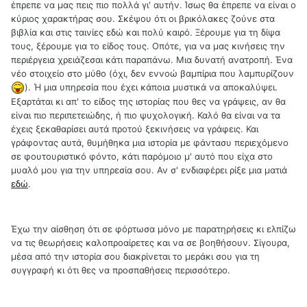
έπρεπε να μας πεις πιο πολλά γι' αυτήν. Ίσως θα έπρεπε να είναι ο
κύριος χαρακτήρας σου. Σκέψου ότι οι βρικόλακες ζούνε στα
βιβλία και στις ταινίες εδώ και πολύ καιρό. Ξέρουμε για τη δίψα
τους, ξέρουμε για το είδος τους. Οπότε, για να μας κινήσεις την
περιέργεια χρειάζεσαι κάτι παραπάνω. Μια δυνατή ανατροπή. Ένα
νέο στοιχείο στο μύθο (όχι, δεν εννοώ βαμπίρια που λαμπυρίζουν
). Ή μια υπηρεσία που έχει κάποια μυστικά να αποκαλύψει.
Εξαρτάται κι απ' το είδος της ιστορίας που θες να γράψεις, αν θα
είναι πιο περιπετειώδης, ή πιο ψυχολογική. Καλό θα είναι να τα
έχεις ξεκαθαρίσει αυτά προτού ξεκινήσεις να γράφεις. Και
γράφοντας αυτά, θυμήθηκα μια ιστορία με φάντασυ περιεχόμενο
σε φουτουριστικό φόντο, κάτι παρόμοιο μ' αυτό που είχα στο
μυαλό μου για την υπηρεσία σου. Αν σ' ενδιαφέρει ρίξε μια ματιά
εδώ
.
Έχω την αίσθηση ότι σε φόρτωσα μόνο με παρατηρήσεις κι ελπίζω
να τις θεωρήσεις καλοπροαίρετες και να σε βοηθήσουν. Σίγουρα,
μέσα από την ιστορία σου διακρίνεται το μεράκι σου για τη
συγγραφή κι ότι θες να προσπαθήσεις περισσότερο.