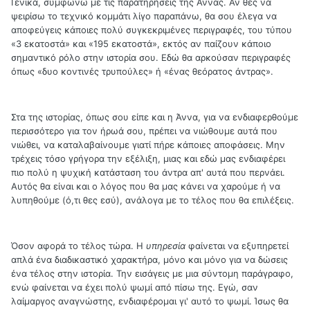
Γενικά, συμφωνώ με τις παρατηρήσεις της Άννας. Αν θες να
ψειρίσω το τεχνικό κομμάτι λίγο παραπάνω, θα σου έλεγα να
αποφεύγεις κάποιες πολύ συγκεκριμένες περιγραφές, του τύπου
«3 εκατοστά» και «195 εκατοστά», εκτός αν παίζουν κάποιο
σημαντικό ρόλο στην ιστορία σου. Εδώ θα αρκούσαν περιγραφές
όπως «δυο κοντινές τρυπούλες» ή «ένας θεόρατος άντρας».
Στα της ιστορίας, όπως σου είπε και η Άννα, για να ενδιαφερθούμε
περισσότερο για τον ήρωά σου, πρέπει να νιώθουμε αυτά που
νιώθει, να καταλαβαίνουμε γιατί πήρε κάποιες αποφάσεις. Μην
τρέχεις τόσο γρήγορα την εξέλιξη, μιας και εδώ μας ενδιαφέρει
πιο πολύ η ψυχική κατάσταση του άντρα απ' αυτά που περνάει.
Αυτός θα είναι και ο λόγος που θα μας κάνει να χαρούμε ή να
λυπηθούμε (ό,τι θες εσύ), ανάλογα με το τέλος που θα επιλέξεις.
Όσον αφορά το τέλος τώρα. Η
υπηρεσία
φαίνεται να εξυπηρετεί
απλά ένα διαδικαστικό χαρακτήρα, μόνο και μόνο για να δώσεις
ένα τέλος στην ιστορία. Την εισάγεις με μια σύντομη παράγραφο,
ενώ φαίνεται να έχει πολύ ψωμί από πίσω της. Εγώ, σαν
λαίμαργος αναγνώστης, ενδιαφέρομαι γι' αυτό το ψωμί. Ίσως θα