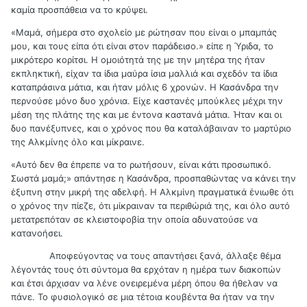
καμία προσπάθεια να το κρύψει.
«Μαμά, σήμερα στο σχολείο με ρώτησαν που είναι ο μπαμπάς
μου, και τους είπα ότι είναι στον παράδεισο.» είπε η Ύριδα, το
μικρότερο κορίτσι. Η ομοιότητά της με την μητέρα της ήταν
εκπληκτική, είχαν τα ίδια μαύρα ίσια μαλλιά και σχεδόν τα ίδια
καταπράσινα μάτια, και ήταν μόλις 6 χρονών. Η Κασάνδρα την
περνούσε μόνο δυο χρόνια. Είχε καστανές μπούκλες μέχρι την
μέση της πλάτης της και με έντονα καστανά μάτια. Ήταν και οι
δυο πανέξυπνες, και ο χρόνος που θα καταλάβαιναν το μαρτύριο
της Αλκμίνης όλο και μίκραινε.
«Αυτό δεν θα έπρεπε να το ρωτήσουν, είναι κάτι προσωπικό.
Σωστά μαμά;» απάντησε η Κασάνδρα, προσπαθώντας να κάνει την
έξυπνη στην μικρή της αδελφή. Η Αλκμίνη πραγματικά ένιωθε ότι
ο χρόνος την πίεζε, ότι μίκραιναν τα περιθώριά της, και όλο αυτό
μετατρεπόταν σε κλειστοφοβία την οποία αδυνατούσε να
κατανοήσει.
Αποφεύγοντας να τους απαντήσει ξανά, άλλαξε θέμα
λέγοντάς τους ότι σύντομα θα ερχόταν η ημέρα των διακοπών
και έτσι άρχισαν να λένε ονειρεμένα μέρη όπου θα ήθελαν να
πάνε. Το φυσιολογικό σε μια τέτοια κουβέντα θα ήταν να την