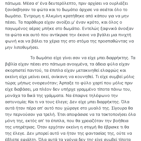
πάτωμα. Μέσα σ' ένα δευτερόλεπτο, πριν αρχίσει να ουρλιάζει
ξανάσβησαν τα φώτα και το δωμάτιο άρχισε να σειέται όλο το
δωμάτιο. Έντρομη η Αλκμίνη κρατήθηκε από κάπου για να μην
πέσει. Τα παράθυρα είχαν ανοίξει μ' έναν κρότο, και όλος ο
παγωμένος αέρας μπήκε στο δωμάτιο. Εντελώς ξαφνικά άνοιξαν
τα φώτα και αυτό που αντίκρισε την έκανε να βγάλει μια πνιχτή
φωνή και να βάλει τα χέρια της στο στόμα της προσπαθώντας να
μην λιποθυμήσει.
Το δωμάτιο είχε γίνει σαν να είχε μπει διαρρήκτης. Τα
βιβλία είχαν πέσει στο πάτωμα ανοιγμένα, τα άδεια φύλα είχαν
σκορπιστεί παντού, τα έπιπλα είχαν μετακινηθεί ελαφρώς και
εκείνη είχε μείνει εκεί, ανίκανη να κουνηθεί. Τι είχε συμβεί μόλις
τώρα; μήπως ονειρευόταν; Άρπαξε το φύλο χαρτί που μόλις πριν
είχε διαβάσει, μα πλέον δεν υπήρχε γραμμένο τίποτα πάνω του,
μονάχα τα δικά της γράμματα. Να έπαιρνε τηλέφωνο την
αστυνομία; Και τι να τους έλεγε; Δεν είχε μπει διαρρήκτης. Όλα
αυτά ήταν πέρα απ' αυτό που χώραγε στο μυαλό της. Σίγουρα θα
την περνούσαν για τρελή. Έτσι αποφάσισε να τα τακτοποιήσει όλα
μόνη της, εκτός απ' τα έπιπλα, που θα χρειαζόταν την βοήθεια
της υπηρέτριας. Όταν ερχόταν εκείνη η στιγμή θα έβρισκε τι θα
της έλεγε. Δεν μπορεί αυτό να ήταν της φαντασίας της, ούτε να
έβλεπε εφιάλτη. Όλα αυτά τα χρόνια δεν της είχε συμβεί τίποτα