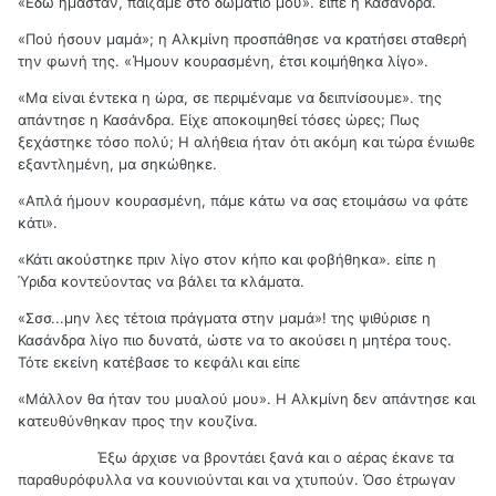
«Εδώ ήμασταν, παίζαμε στο δωμάτιό μου». είπε η Κασάνδρα.
«Πού ήσουν μαμά»; η Αλκμίνη προσπάθησε να κρατήσει σταθερή
την φωνή της. «Ήμουν κουρασμένη, έτσι κοιμήθηκα λίγο».
«Μα είναι έντεκα η ώρα, σε περιμέναμε να δειπνίσουμε». της
απάντησε η Κασάνδρα. Είχε αποκοιμηθεί τόσες ώρες; Πως
ξεχάστηκε τόσο πολύ; Η αλήθεια ήταν ότι ακόμη και τώρα ένιωθε
εξαντλημένη, μα σηκώθηκε.
«Απλά ήμουν κουρασμένη, πάμε κάτω να σας ετοιμάσω να φάτε
κάτι».
«Κάτι ακούστηκε πριν λίγο στον κήπο και φοβήθηκα». είπε η
Ύριδα κοντεύοντας να βάλει τα κλάματα.
«Σσσ...μην λες τέτοια πράγματα στην μαμά»! της ψιθύρισε η
Κασάνδρα λίγο πιο δυνατά, ώστε να το ακούσει η μητέρα τους.
Τότε εκείνη κατέβασε το κεφάλι και είπε
«Μάλλον θα ήταν του μυαλού μου». Η Αλκμίνη δεν απάντησε και
κατευθύνθηκαν προς την κουζίνα.
Έξω άρχισε να βροντάει ξανά και ο αέρας έκανε τα
παραθυρόφυλλα να κουνιούνται και να χτυπούν. Όσο έτρωγαν