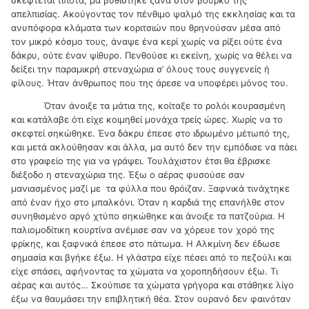
απελπισίας. Ακούγοντας τον πένθιμο ψαλμό της εκκλησίας και τα
ανυπόφορα κλάματα των κοριτσιών που θρηνούσαν μέσα από
τον μικρό κόσμο τους, άναψε ένα κερί χωρίς να ρίξει ούτε ένα
δάκρυ, ούτε έναν ψίθυρο. Πενθούσε κι εκείνη, χωρίς να θέλει να
δείξει την παραμικρή στεναχώρια σ’ όλους τους συγγενείς ή
φίλους. Ήταν άνθρωπος που της άρεσε να υποφέρει μόνος του.
Όταν άνοιξε τα μάτια της, κοίταξε το ρολόι κουρασμένη
και κατάλαβε ότι είχε κοιμηθεί μονάχα τρείς ώρες. Χωρίς να το
σκεφτεί σηκώθηκε. Ένα δάκρυ έπεσε στο ιδρωμένο μέτωπό της,
και μετά ακλούθησαν και άλλα, μα αυτό δεν την εμπόδισε να πάει
στο γραφείο της για να γράψει. Τουλάχιστον έτσι θα έβρισκε
διέξοδο η στεναχώρια της. Έξω ο αέρας φυσούσε σαν
μανιασμένος μαζί με τα φύλλα που θρόιζαν. Ξαφνικά τινάχτηκε
από έναν ήχο στο μπαλκόνι. Όταν η καρδιά της επανήλθε στον
συνηθισμένο αργό χτύπο σηκώθηκε και άνοιξε τα πατζούρια. Η
παλιομοδίτικη κουρτίνα ανέμισε σαν να χόρευε τον χορό της
φρίκης, και ξαφνικά έπεσε στο πάτωμα. Η Αλκμίνη δεν έδωσε
σημασία και βγήκε έξω. Η γλάστρα είχε πέσει από το πεζούλι και
είχε σπάσει, αφήνοντας τα χώματα να χοροπηδήσουν έξω. Τι
αέρας και αυτός… Σκούπισε τα χώματα γρήγορα και στάθηκε λίγο
έξω να θαυμάσει την επιβλητική θέα. Στον ουρανό δεν φαινόταν