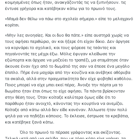
κοιμησμένες όπως ήταν, ανακγάζοντάς τις να ξυπνήσουν. τις
έντυσε γρήγορα και κατέβηκαν κάτω για το πρωινό τους.
«Μαμά δεν θέλω να πάω στο σχολείο σήμερα.» είπε το μελαχρινό
κορίτσι.
«Μην λες ανοησίες. Και οι δυο θα πάτε.» είπε αυστηρά χωρίς να
τους αφήσει περιθώριο, αν και ήξερε ότι είχαν δίκιο. Δεν άργησε
να κορνάρει το σχολικό, και τους φόρεσε τις τσάντες και
πηγαίνοντάς τες μέχρι έξω. Μόλις έφυγαν κλείδωσε την
εξώπορτα και άρχισε να μαζεύει το τραπέζι, μα σταμάτησε όταν
άκουσε έναν ήχο από το δωμάτιό της σαν να έπεσε ένα μεγάλο
έπιπλο. Πήρε ένα μαχαίρι από την κουζίνα και ανέβηκε αθόρυβα
τα σκαλιά, αλλά στην πραγματικότητα δεν είχε φοβηθεί καθόλου.
Ποιος μπορεί να είχε μπει εκεί πέρα;. Άνοιξε την πόρτα μα το
δωμάτιο ήταν έτσι όπως το είχε αφήσει. Τα πάντα βρίσκονταν
στην θέση τους. Όταν κοίταξε καλύτερα όμως είδε ότι το
παράθυρο ήταν ανοιχτό, κάνοντας την κουρτίνα να ανεμίζει.
Κοίταξε από κάτω αλλά δεν είδε κανέναν. Άλλωστε ήταν πολύ
ψηλά για να πηδήξει κάποιος. Το έκλεισε, έστρωσε τα κρεβάτια,
και κατέβηκε ξανά κάτω.
Όλο το πρωινό το πέρασε γράφοντας και σκίζοντας.
Τελικά μετά από μια σελίδα, που με τόσο κόπο είχε γράψει, τα