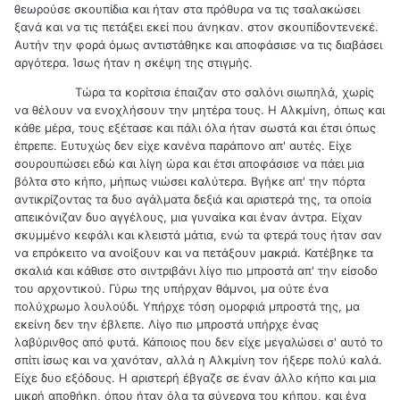
θεωρούσε σκουπίδια και ήταν στα πρόθυρα να τις τσαλακώσει
ξανά και να τις πετάξει εκεί που άνηκαν. στον σκουπίδοντενεκέ.
Αυτήν την φορά όμως αντιστάθηκε και αποφάσισε να τις διαβάσει
αργότερα. Ίσως ήταν η σκέψη της στιγμής.
Τώρα τα κορίτσια έπαιζαν στο σαλόνι σιωπηλά, χωρίς
να θέλουν να ενοχλήσουν την μητέρα τους. Η Αλκμίνη, όπως και
κάθε μέρα, τους εξέτασε και πάλι όλα ήταν σωστά και έτσι όπως
έπρεπε. Ευτυχώς δεν είχε κανένα παράπονο απ' αυτές. Είχε
σουρουπώσει εδώ και λίγη ώρα και έτσι αποφάσισε να πάει μια
βόλτα στο κήπο, μήπως νιώσει καλύτερα. Βγήκε απ' την πόρτα
αντικρίζοντας τα δυο αγάλματα δεξιά και αριστερά της, τα οποία
απεικόνιζαν δυο αγγέλους, μια γυναίκα και έναν άντρα. Είχαν
σκυμμένο κεφάλι και κλειστά μάτια, ενώ τα φτερά τους ήταν σαν
να επρόκειτο να ανοίξουν και να πετάξουν μακριά. Κατέβηκε τα
σκαλιά και κάθισε στο σιντριβάνι λίγο πιο μπροστά απ' την είσοδο
του αρχοντικού. Γύρω της υπήρχαν θάμνοι, μα ούτε ένα
πολύχρωμο λουλούδι. Υπήρχε τόση ομορφιά μπροστά της, μα
εκείνη δεν την έβλεπε. Λίγο πιο μπροστά υπήρχε ένας
λαβύρινθος από φυτά. Κάποιος που δεν είχε μεγαλώσει σ' αυτό το
σπίτι ίσως και να χανόταν, αλλά η Αλκμίνη τον ήξερε πολύ καλά.
Είχε δυο εξόδους. Η αριστερή έβγαζε σε έναν άλλο κήπο και μια
μικρή αποθήκη, όπου ήταν όλα τα σύνεργα του κήπου, και ένα