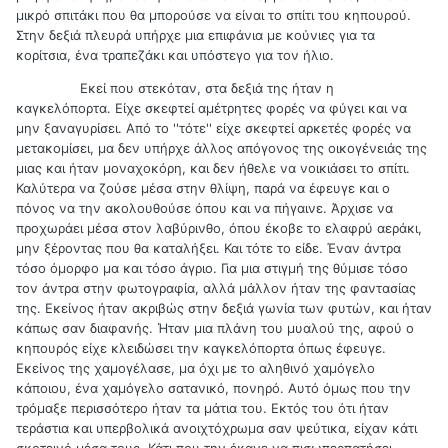
μικρό σπιτάκι που θα μπορούσε να είναι το σπίτι του κηπουρού.
Στην δεξιά πλευρά υπήρχε μια επιφάνια με κούνιες για τα
κορίτσια, ένα τραπεζάκι και υπόστεγο για τον ήλιο.
Εκεί που στεκόταν, στα δεξιά της ήταν η
καγκελόπορτα. Είχε σκεφτεί αμέτρητες φορές να φύγει και να
μην ξαναγυρίσει. Από το ''τότε'' είχε σκεφτεί αρκετές φορές να
μετακομίσει, μα δεν υπήρχε άλλος απόγονος της οικογένειάς της
μιας και ήταν μοναχοκόρη, και δεν ήθελε να νοικιάσει το σπίτι.
Καλύτερα να ζούσε μέσα στην θλίψη, παρά να έφευγε και ο
πόνος να την ακολουθούσε όπου και να πήγαινε. Άρχισε να
προχωράει μέσα στον λαβύρινθο, όπου έκοβε το ελαφρύ αεράκι,
μην ξέροντας που θα καταλήξει. Και τότε το είδε. Έναν άντρα
τόσο όμορφο μα και τόσο άγριο. Για μια στιγμή της θύμισε τόσο
τον άντρα στην φωτογραφία, αλλά μάλλον ήταν της φαντασίας
της. Εκείνος ήταν ακριβώς στην δεξιά γωνία των φυτών, και ήταν
κάπως σαν διαφανής. Ήταν μια πλάνη του μυαλού της, αφού ο
κηπουρός είχε κλειδώσει την καγκελόπορτα όπως έφευγε.
Εκείνος της χαμογέλασε, μα όχι με το αληθινό χαμόγελο
κάποιου, ένα χαμόγελο σατανικό, πονηρό. Αυτό όμως που την
τρόμαξε περισσότερο ήταν τα μάτια του. Εκτός του ότι ήταν
τεράστια και υπερβολικά ανοιχτόχρωμα σαν ψεύτικα, είχαν κάτι
σκοτεινό μέσα τους. Κάτι που την έκανε να πισωπερπατήσει