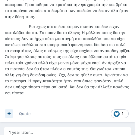
παρόμοιο. Προσπάθησε να κρατήσει την ψυχραιμία της και βρήκε
το κουράγιο να πάει στα δωμάτια των παιδιών να δει αν όλα ήταν
στην θέση τους.
Ευτυχώς και οι δυο κοιμόντουσαν και δεν είχαν
καταλάβει τίποτα. Σε ποιον θα το έλεγε; Ή μάλλον ποιος θα την
πίστευε; Δεν υπήρχε ούτε μια στιγμή στο παρελθόν που να είχε
πιστέψει καθόλου στα υπερφυσικά φαινόμενα. Και όσο πιο πολύ
τα σκεφτόταν, όλος ο κόσμος της είχε αρχίσει να αναποδογυρίζει.
Σκέφτηκε όλους αυτούς τους εφιάλτες που έβλεπε αυτά τα τρία
τελευταία χρόνια αλλά είχε μείνει μόνο μέχρι εκεί. Αν άρχιζε να
τα πιστεύει δεν θα ήταν πλέον ο εαυτός της. Θα γινόταν κάποια
άλλη γεμάτη δεισιδαιμονίες. Όχι, δεν το ήθελε αυτό. Αρνιόταν να
το πιστέψει. Η πραγματικότητα ήταν έτσι όπως φαινόταν, απλή.
Δεν υπήρχε τίποτα πέρα απ' αυτό. Και δεν θα την άλλαζε κανένας
και τίποτα.
Quote
1
1 year later...