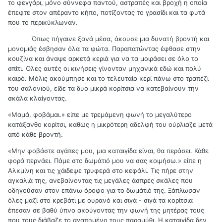
το φεγγάρι, μόνο σύννεφα παντού, αστραπές και βροχή η οποία
έπεφτε στον απέραντο κήπο, ποτίζοντας το γρασίδι και τα φυτά
που το περικύκλωναν.
Όπως πήγαινε ξανά μέσα, άκουσε μια δυνατή βροντή και
μονομιάς έσβησαν όλα τα φώτα. Παραπατώντας έφθασε στην
κουζίνα και άναψε αρκετά κεριά για να τα μοιράσει σε όλο το
σπίτι. Όλες αυτές οι κινήσεις γίνονταν μηχανικά εδώ και πολύ
καιρό. Μόλις ακούμπησε και το τελευταίο κερί πάνω στο τραπέζι
του σαλονιού, είδε τα δυο μικρά κορίτσια να κατεβαίνουν την
σκάλα κλαίγοντας.
«Μαμά, φοβάμαι.» είπε με τρεμάμενη φωνή το μεγαλύτερο
κατάξανθο κορίτσι, καθώς η μικρότερη αδελφή του ούρλιαζε μετά
από κάθε βροντή.
«Μην φοβάστε αγάπες μου, μια καταιγίδα είναι, θα περάσει. Κάθε
φορά περνάει. Πάμε στο δωμάτιό μου να σας κοιμήσω.» είπε η
Αλκμίνη και τις χάιδεψε τρυφερά στο κεφάλι. Τις πήρε στην
αγκαλιά της, ανεβαίνοντας τις μεγάλες άσπρες σκάλες που
οδηγούσαν στον επάνω όροφο για το δωμάτιό της. Ξάπλωσαν
όλες μαζί στο κρεβάτι με ουρανό και σιγά - σιγά τα κορίτσια
έπεσαν σε βαθύ ύπνο ακούγοντας την φωνή της μητέρας τους
που τους διάβαζε το αγαπημένο τους παραμύθι. Η καταιγίδα δεν