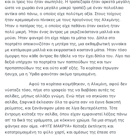
και οι τρεις του ήταν σιωπηλές. Η τραπεζαρία ήταν αρκετά μεγάλη
ώστε να χωράει ένα μεγάλο μακρύ τραπέζι με έναν πολυέλαιο
αντίκα από πάνω, ο οποίος είχε πολύτιμη αξία. Στους τοίχους
ήταν κρεμασμένοι πίνακες με τους προγόνους της Αλκμίνης.
Ήταν ο πατέρας της, ο οποίος είχε πεθάνει όταν εκείνη ήταν
πολύ μικρή. Ήταν ένας άντρας με γκριζοκάστανα μαλλιά και
μούσι. Ήταν φανερό ότι είχε πάρει τα μάτια του. Δίπλα στο
πορτρέτο απεικονιζόταν η μητέρα της, μια εκθαμβωτική γυναίκα
με κατάμαυρα μαλλιά και εκφραστικά καστανά μάτια. Ήταν τόσο
όμορφη που κάθε άντρας θα ήθελε να την έχει δίπλα του. Λίγο πιο
δεξιά υπήρχαν τα πορτρέτα των παππούδων της και των
προπαππούδων της και ούτο καθ' εξής. Τα κορίτσια έτρωγαν
ήσυχα, μα η Ύριδα φαινόταν ακόμα τρομαγμένη.
Αφού τα κορίτσια κοιμήθηκαν, η Αλκμίνη, αφού δεν
νύσταζε τόσο, πήγε στο γραφείο της να διαβάσει αυτές τις
σελίδες, μήπως αλλάξει γνώμη. Ενώ πήγε να σηκώσει την
σελίδα, ξαφνικά έκλεισαν όλα τα φώτα σαν να έγινε διακοπή
ρεύματος, και ξανάναψαν μέσα σε λίγα δευτερόλεπτα. Τότε
έντρομη κοίταξε την σελίδα, όπου είχαν εμφανιστεί λέξεις πάνω
απ' τα δικά της γράμματα, με κόκκινο χρώμα. Για μια στιγμή της
φάνηκε σαν αίμα.
«ΦΥΓΕ ΜΑΚΡΥΑ»
Κοίταξε έκπληκτη και
κατατρομαγμένη το φύλο χαρτί, και αμέσως της έπεσε στο