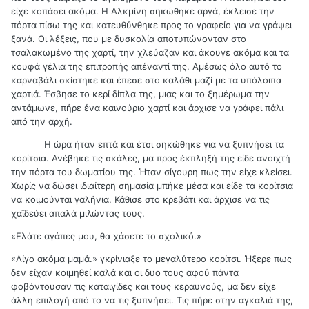
είχε κοπάσει ακόμα. Η Αλκμίνη σηκώθηκε αργά, έκλεισε την
πόρτα πίσω της και κατευθύνθηκε προς το γραφείο για να γράψει
ξανά. Οι λέξεις, που με δυσκολία αποτυπώνονταν στο
τσαλακωμένο της χαρτί, την χλεύαζαν και άκουγε ακόμα και τα
κουφά γέλια της επιτροπής απέναντί της. Αμέσως όλο αυτό το
καρναβάλι σκίστηκε και έπεσε στο καλάθι μαζί με τα υπόλοιπα
χαρτιά. Έσβησε το κερί δίπλα της, μιας και το ξημέρωμα την
αντάμωνε, πήρε ένα καινούριο χαρτί και άρχισε να γράφει πάλι
από την αρχή.
Η ώρα ήταν επτά και έτσι σηκώθηκε για να ξυπνήσει τα
κορίτσια. Ανέβηκε τις σκάλες, μα προς έκπληξή της είδε ανοιχτή
την πόρτα του δωματίου της. Ήταν σίγουρη πως την είχε κλείσει.
Χωρίς να δώσει ιδιαίτερη σημασία μπήκε μέσα και είδε τα κορίτσια
να κοιμούνται γαλήνια. Κάθισε στο κρεβάτι και άρχισε να τις
χαϊδεύει απαλά μιλώντας τους.
«Ελάτε αγάπες μου, θα χάσετε το σχολικό.»
«Λίγο ακόμα μαμά.» γκρίνιαξε το μεγαλύτερο κορίτσι. Ήξερε πως
δεν είχαν κοιμηθεί καλά και οι δυο τους αφού πάντα
φοβόντουσαν τις καταιγίδες και τους κεραυνούς, μα δεν είχε
άλλη επιλογή από το να τις ξυπνήσει. Τις πήρε στην αγκαλιά της,