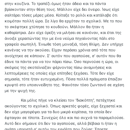
στην κουζίνα. Το τραπέζι όμως ήταν άδειο και τα πάντα
βρίσκονταν στην θέση τους. Μάλλον είχε δει όνειρο. Ίσως είχε
σαλτάρει τόσες μέρες μέσα. Κοίταξε το ρολόι και κατάλαβε ότι
κοιμόταν πολλή ώρα. Σε λίγο θα ερχόταν το σχολικό. Με το που
το σκέφτηκε χτύπησε το κουδούνι. Μάλλον θα ήταν η
καθαρίστρια. Δεν είχε όρεξη να μιλήσει σε κανέναν, και έτσι της
άνοιξε χεραιτώντας την με ένα νεύμα πηγαίνοντας πάλι στο
γραφείο σιωπηλή. Ένιωθε τόση μοναξιά, τόση θλίψη. Δεν υπήρχε
κανένας να την ακούσει. Είχαν περάσει χρόνια από τότε που
ανοίχτηκε σε κάποιον. Σ' αυτόν που αγαπούσε, σ' αυτόν που θα
έδινε τα πάντα για να τον πάρει πίσω. Όσο περνούσε η ώρα, οι
σκέψεις της σκοτείνιαζαν φέρνοντας πίσω αναμνήσεις και
λεπτομέρειες τις οποίες είχε επίτηδες ξεχάσει. Τότε δεν είχε
σημασία, τότε ήταν ευτυχισμένη. Πόσα πολλά πράγματα έπαιζαν
κρυφτό στο υποσυνείδητο της. Φαινόταν τόσο ζωντανό σε σχέση
με την ψυχή της.
Και μόλις πήγε να κλείσει τον ‘’διακόπτη’’, πετάχτηκε
ακούγοντας το σχολικό. Όπως αρκετές φορές, είχε ξεχαστεί και
δεν είχε μαγειρέψει για τα δυο μικρά κορίτσια, τα οποία δεν
έφταιγαν σε τίποτα. Συνεχώς όλο και πιο συχνά τα παραμελούσε.
Αυτό δεν σήμαινε ότι δεν τα αγαπούσε, αλλά βέβαια τι ήταν η
αγάπη μπροστά σ' αυτόν τον εφιάλτη που ζούσε; Έπρεπε