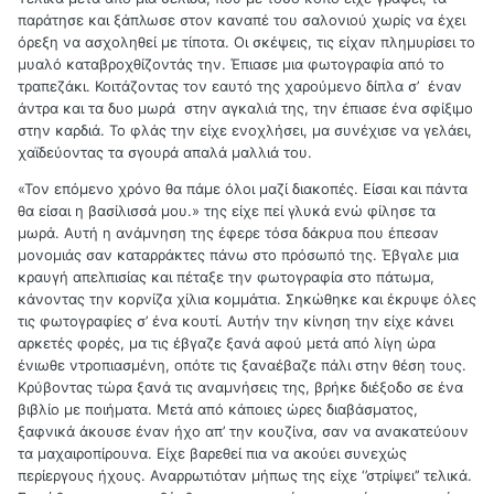
παράτησε και ξάπλωσε στον καναπέ του σαλονιού χωρίς να έχει
όρεξη να ασχοληθεί με τίποτα. Οι σκέψεις, τις είχαν πλημυρίσει το
μυαλό καταβροχθίζοντάς την. Έπιασε μια φωτογραφία από το
τραπεζάκι. Κοιτάζοντας τον εαυτό της χαρούμενο δίπλα σ’ έναν
άντρα και τα δυο μωρά στην αγκαλιά της, την έπιασε ένα σφίξιμο
στην καρδιά. Το φλάς την είχε ενοχλήσει, μα συνέχισε να γελάει,
χαϊδεύοντας τα σγουρά απαλά μαλλιά του.
«Τον επόμενο χρόνο θα πάμε όλοι μαζί διακοπές. Είσαι και πάντα
θα είσαι η βασίλισσά μου.» της είχε πεί γλυκά ενώ φίλησε τα
μωρά. Αυτή η ανάμνηση της έφερε τόσα δάκρυα που έπεσαν
μονομιάς σαν καταρράκτες πάνω στο πρόσωπό της. Έβγαλε μια
κραυγή απελπισίας και πέταξε την φωτογραφία στο πάτωμα,
κάνοντας την κορνίζα χίλια κομμάτια. Σηκώθηκε και έκρυψε όλες
τις φωτογραφίες σ’ ένα κουτί. Αυτήν την κίνηση την είχε κάνει
αρκετές φορές, μα τις έβγαζε ξανά αφού μετά από λίγη ώρα
ένιωθε ντροπιασμένη, οπότε τις ξαναέβαζε πάλι στην θέση τους.
Κρύβοντας τώρα ξανά τις αναμνήσεις της, βρήκε διέξοδο σε ένα
βιβλίο με ποιήματα. Μετά από κάποιες ώρες διαβάσματος,
ξαφνικά άκουσε έναν ήχο απ’ την κουζίνα, σαν να ανακατεύουν
τα μαχαιροπίρουνα. Είχε βαρεθεί πια να ακούει συνεχώς
περίεργους ήχους. Αναρρωτιόταν μήπως της είχε ‘’στρίψει’’ τελικά.