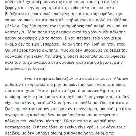
κάνει να ξεχαστεί μπαίνοντας στον κόσμο τους, μα αντί να
ξεφύγει απ' την πραγματικότητα, εκείνη όλο και πιο πολύ
βυθιζόταν στις σκοτεινές σκέψεις της, και αυτός ο φόβος την
έκανε να αιωρείται στο σκοτάδι φοβούμενη πιο πολύ το αβέβαιο
μέλλον. Της ξύπνησαν τόσες αναμνήσεις από παλιά, ένιωσε μια
νοσταλγία. Πόσο πολύ της έλειπαν αυτά τα χρόνια. Και πάλι της
ήρθαν οι σκέψεις για το παρόν. Είχαν περάσει τρία χρόνια και
ακόμα δεν το είχε ξεπεράσει. Για όλη της την ζωή θα ήταν έτσι;
Θα υπέφερε πάντα σιωπηλά; Φυσικά δεν μπορούσε να δείξει την
αδυναμία της εκείνη την στιγμή, οπότε προσπάθησε να υψώσει
πάλι τον τοίχο ανάμεσα στα συναισθήματα και να βγάλει στην
επιφάνεια την λογική.
Ενώ τα κορίτσια διάβαζαν στα δωμάτιά τους, η Αλκμίνη
καθόταν στο γραφείο της μην μπορώντας όμως να αποτυπώσει
τίποτα στο χαρτί. Ήταν τρελό να έχει τόσα συναισθήματα, τα
οποία όμως δεν μπορούσε να τους δώσει ζωή γράφοντάς τα. Δεν
είχε ένα πλάνο, αυτό μάλλον ήταν το πρόβλημα. Όπως και στην
ζωή της, όλα φαινομενικά είχαν ένα πρόγραμμα, μια ροή, μα ήταν
σίγουρη πως κανένας δεν μπορούσε έστω να μαντέψει τον
πόλεμο που γινόταν μέσα της. Όλα αυτά τα συναισθήματα
καταστροφής. Ο ήλιος έδυε, κι εκείνη είχε γράψει μονάχα τρεις
σελίδες, μα δεν υπήρχε αίσθημα ικανοποίησης. Ακόμα τις