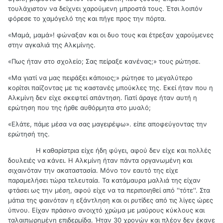
τουλάχιστον να δείχνει χαρούμενη μπροστά τους. Έτσι λοιπόν
φόρεσε το χαμόγελό της και πήγε προς την πόρτα.
«Μαμά, μαμά»! φώναξαν και οι δυο τους και έτρεξαν χαρούμενες
στην αγκαλιά της Αλκμίνης.
«Πως ήταν στο σχολείο; Σας πείραξε κανένας;» τους ρώτησε.
«Μα γιατί να μας πειράξει κάποιος;» ρώτησε το μεγαλύτερο
κορίτσι παίζοντας με τις καστανές μπούκλες της. Εκεί ήταν που η
Αλκμίνη δεν είχε σκεφτεί απάντηση. Γιατί άραγε ήταν αυτή η
ερώτηση που της ήρθε αυθόρμητα στο μυαλό;
«Ελάτε, πάμε μέσα να σας μαγειρέψω». είπε αποφεύγοντας την
ερώτησή της.
Η καθαρίστρια είχε ήδη φύγει, αφού δεν είχε και πολλές
δουλειές να κάνει. Η Αλκμίνη ήταν πάντα οργανωμένη και
σιχαινόταν την ακαταστασία. Μόνο τον εαυτό της είχε
παραμελήσει τώρα τελευταία. Τα κατάμαυρα μαλλιά της είχαν
φτάσει ως την μέση, αφού είχε να τα περιποιηθεί από ''τότε''. Στα
μάτια της φαινόταν η εξάντληση και οι ρυτίδες από τις λίγες ώρες
ύπνου. Είχαν πράσινο ανοιχτό χρώμα με μαύρους κύκλους και
ταλαιπωρημένη επιδερμίδα. Ήταν 30 χρονών και πλέον δεν έκανε