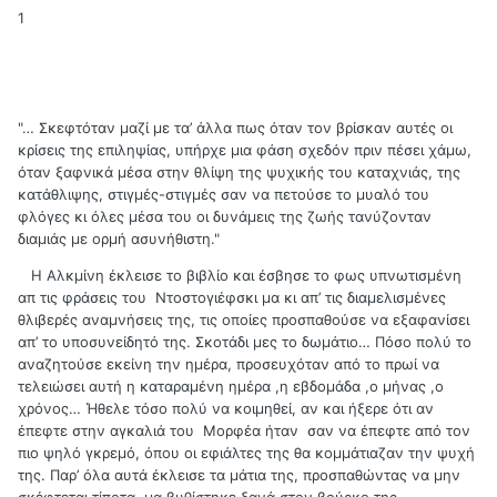
1
"… Σκεφτόταν μαζί με τα’ άλλα πως όταν τον βρίσκαν αυτές οι
κρίσεις της επιληψίας, υπήρχε μια φάση σχεδόν πριν πέσει χάμω,
όταν ξαφνικά μέσα στην θλίψη της ψυχικής του καταχνιάς, της
κατάθλιψης, στιγμές-στιγμές σαν να πετούσε το μυαλό του
φλόγες κι όλες μέσα του οι δυνάμεις της ζωής τανύζονταν
διαμιάς με ορμή ασυνήθιστη."
Η Αλκμίνη έκλεισε το βιβλίο και έσβησε το φως υπνωτισμένη
απ τις φράσεις του Ντοστογιέφσκι μα κι απ’ τις διαμελισμένες
θλιβερές αναμνήσεις της, τις οποίες προσπαθούσε να εξαφανίσει
απ’ το υποσυνείδητό της. Σκοτάδι μες το δωμάτιο… Πόσο πολύ το
αναζητούσε εκείνη την ημέρα, προσευχόταν από το πρωί να
τελειώσει αυτή η καταραμένη ημέρα ,η εβδομάδα ,ο μήνας ,ο
χρόνος… Ήθελε τόσο πολύ να κοιμηθεί, αν και ήξερε ότι αν
έπεφτε στην αγκαλιά του Μορφέα ήταν σαν να έπεφτε από τον
πιο ψηλό γκρεμό, όπου οι εφιάλτες της θα κομμάτιαζαν την ψυχή
της. Παρ’ όλα αυτά έκλεισε τα μάτια της, προσπαθώντας να μην
σκέφτεται τίποτα, μα βυθίστηκε ξανά στον βούρκο της