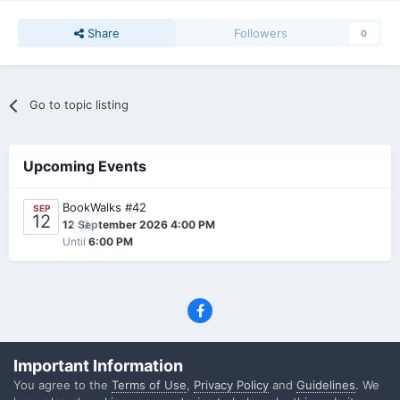
Share
Followers
0
Go to topic listing
Upcoming Events
BookWalks #42
SEP
12
0
12 September 2026 4:00 PM
Until
6:00 PM
Privacy Policy
Contact Us
Cookies
Important Information
(C) SFF.gr, All rights reserved
You agree to the
Terms of Use
,
Privacy Policy
and
Guidelines
. We
Powered by Invision Community