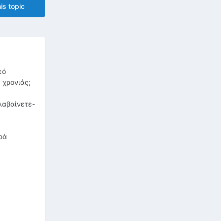
is topic
κό
 χρονιάς;
λαβαίνετε-
ρά