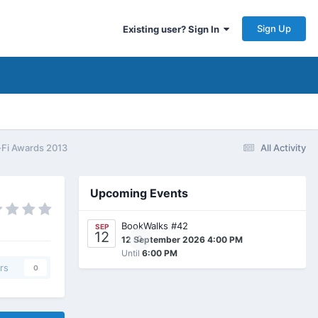
Sign Up
Existing user? Sign In
-Fi Awards 2013
All Activity
Upcoming Events
BookWalks #42
SEP
12
0
12 September 2026 4:00 PM
Until
6:00 PM
rs
0