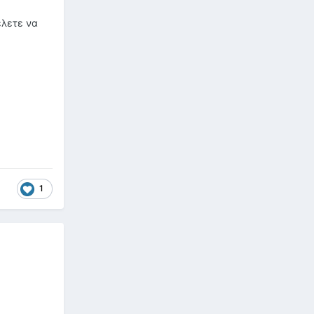
έλετε να
1