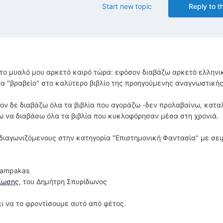
Start new topic
Reply to th
 στο μυαλό μου αρκετό καιρό τώρα: εφόσον διαβάζω αρκετό ελληνι
να "βραβείο" στο καλύτερο βιβλίο της προηγούμενης αναγνωστικής
τον δε διαβάζω όλα τα βιβλία που αγοράζω -δεν προλαβαίνω, κατα
νω να διαβάσω όλα τα βιβλία που κυκλοφόρησαν μέσα στη χρονιά.
ιαγωνιζόμενους στην κατηγορία "Επιστημονική Φαντασία" με σει
alampakas
σίωσης
, του Δημήτρη Σπυρίδωνος
ει να το φροντίσουμε αυτό από φέτος.