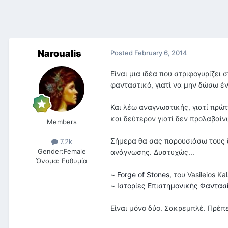
Naroualis
Posted
February 6, 2014
Είναι μια ιδέα που στριφογυρίζει
φανταστικό, γιατί να μην δώσω έ
Και λέω αναγνωστικής, γιατί πρώ
και δεύτερον γιατί δεν προλαβαί
Members
Σήμερα θα σας παρουσιάσω τους δ
7.2k
Gender:
Female
ανάγνωσης. Δυστυχώς...
Όνομα:
Ευθυμία
~
Forge of Stones
, του Vasileios K
~
Ιστορίες Επιστημονικής Φαντα
Είναι μόνο δύο. Σακρεμπλέ. Πρέπ