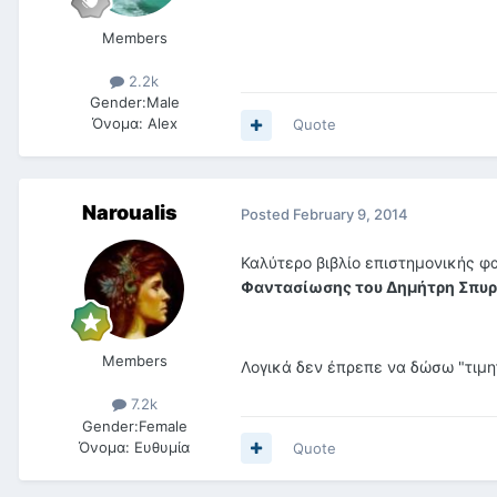
Members
2.2k
Gender:
Male
Όνομα:
Alex
Quote
Naroualis
Posted
February 9, 2014
Καλύτερο βιβλίο επιστημονικής φ
Φαντασίωσης του Δημήτρη Σπυ
Members
Λογικά δεν έπρεπε να δώσω "τιμη
7.2k
Gender:
Female
Όνομα:
Ευθυμία
Quote