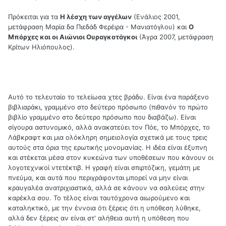
Πρόκειται για τα
Η λέσχη των αγγέλων
(Ενάλιος 2001,
μετάφραση Μαρία δα Πιεδάδ Φερέιρα - Μανιατόγλου) και
Ο
Μπόρχες και οι Αιώνιοι Ουραγκοτάγκοι
(Άγρα 2007, μετάφραση
Κρίτων Ηλιόπουλος).
Αυτό το τελευταίο το τελείωσα χτες βράδυ. Είναι ένα παράξενο
βιβλιαράκι, γραμμένο στο δεύτερο πρόσωπο (πιθανόν το πρώτο
βιβλίο γραμμένο στο δεύτερο πρόσωπο που διαβάζω). Είναι
σίγουρα αστυνομικό, αλλά ανακατεύει τον Πόε, το Μπόρχες, το
Λάβκραφτ και μια ολόκληρη σημειολογία σχετικά με τους τρεις
αυτούς στα όρια της ερωτικής μονομανίας. Η ιδέα είναι έξυπνη
και στέκεται μέσα στον κυκεώνα των υποθέσεων που κάνουν οι
λογοτεχνικοί ντετέκτιβ. Η γραφή είναι σπιρτόζικη, γεμάτη με
πνεύμα, και αυτά που περιγράφονται μπορεί να μην είναι
κραυγαλέα ανατριχιαστικά, αλλά σε κάνουν να σαλεύεις στην
καρέκλα σου. Το τέλος είναι ταυτόχρονα αιωρούμενο και
καταληκτικό, με την έννοια ότι ξέρεις ότι η υπόθεση λύθηκε,
αλλά δεν ξέρεις αν είναι στ' αλήθεια αυτή η υπόθεση που