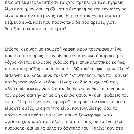
πεις ότι εκμεταλλεύτηκαν το χάος πρέπει να το εξηγήσεις
λίγο ακόμη, αν και νομίζω ότι ο ξεσηκωμός της τεχνολογίας
είναι αρκετός από μόνος του. Η χρήση του Ενεστώτα στο
κείμενο είναι κάτι που προσωπικά δε μου αρέσει, γιατί
θυμίζει περισσότερο ρεπορτάζ.
Επίσης, ξεκινάς με τρυφερή γραφή αφού περιγράφεις ένα
παιδάκι μετά όμως, όταν δίνεις την κοινωνική παρακμή, ο
λόγος γίνεται ελαφρώς χυδαίος ("με αποκαλυπτικές
selfies
,
πικάντικες πόζες και
duckface
", "βιζιτούδες, φωτομοντέλα γ'
διαλογής και λαδωμένα τεκνά", "ντιντήδες"), άσε που κάνεις
κατάχρηση αγγλικών όρων (ένας και δυο συγχωρούνται,
αλλά εδώ παραέγινε!). Οπότε, δούλεψε αν θες τη συνέπεια
του ύφους και την 2η με 3η σελίδα ξανά. Ακόμη, φράσεις του
τύπου "Περιττό να αναφέρουμε" μπερδεύουν αρκετά: ποιοι
είμαστε εμείς; Ο αφηγητής είναι παντογνώστης, άρα το
πρώτο ενικό πρέπει να φύγει και να ξαναγραφούν τα
αντίστοιχα κομμάτια. Τέλος, το ότι ο τύπος με το ένα χέρι
πυροβολεί και με το άλλο τα δάχτυλά του "Τυλίχτηκαν στο