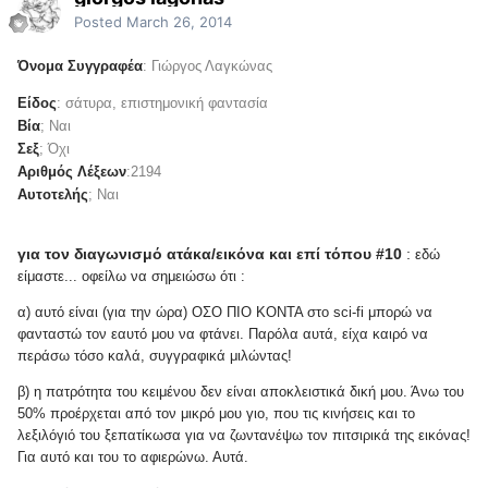
Posted
March 26, 2014
Όνομα Συγγραφέα
: Γιώργος Λαγκώνας
Είδος
: σάτυρα, επιστημονική φαντασία
Βία
; Ναι
Σεξ
; Όχι
Αριθμός Λέξεων
:2194
Αυτοτελής
; Ναι
για τον διαγωνισμό ατάκα/εικόνα και επί τόπου #10
:
εδώ
είμαστε... οφείλω να σημειώσω ότι :
α) αυτό είναι (για την ώρα) ΟΣΟ ΠΙΟ ΚΟΝΤΑ στο sci-fi μπορώ να
φανταστώ τον εαυτό μου να φτάνει. Παρόλα αυτά, είχα καιρό να
περάσω τόσο καλά, συγγραφικά μιλώντας!
β) η πατρότητα του κειμένου δεν είναι αποκλειστικά δική μου. Άνω του
50% προέρχεται από τον μικρό μου γιο, που τις κινήσεις και το
λεξιλόγιό του ξεπατίκωσα για να ζωντανέψω τον πιτσιρικά της εικόνας!
Για αυτό και του το αφιερώνω. Αυτά.