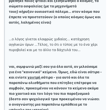
βρέθηκε ποιος φταίει και ξεσηκώθηκε ο κόσμος, τα
σώματα ασφαλείας (με τα μηχανήματά
τους) κήρυξαν ουσιαστικά πόλεμο... στον κόσμο που
έπρεπε να προστατεύουν (ο οποίος κόσμος όμως και
αυτός, λαλημένος είναι)
...ο λόγος γίνεται ελαφρώς χυδαίος...
κατάχρηση
αγγλικών όρων ...Τέλος, το ότι ο τύπος με το ένα χέρι
πυροβολεί και με το άλλο τα δάχτυλά του...
ναι, συμφωνώ μαζί σου για όλα αυτά, αν μιλούσαμε
για ένα "κανονικό" κείμενο. Όμως, εδώ είναι σάτιρα -
και ενίοτε
χοντρή
σάτιρα - για αυτό και όλα τα
παραπάνω ολισθήματα που επίτηδες επέτρεψα να
συμβούν, προκειμένου να κάνουν το κείμενο ακόμα
πιο χαοτικό και τον λόγο του πιο παροξυσμικό
(δεστο σαν ψυχολογικό τρικ προκειμένου να νιώσει
ο αναγνώστης μια παραπάνω εμπάθεια με το
μπάχαλο της ιστορίας)