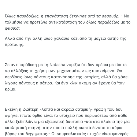
Όλως παραδόξως, η επανάσταση ξεκίνησε από τα σεσουάρ.
- Να
τολμήσω να προτείνω αντικατάσταση του
όλως παραδόξως
με το
φυσικά
;
Αλλά από την άλλη ίσως χαλάσω κάτι από τη μαγεία αυτής της
πρότασης.
Σε αντιπαράθεση με τη Natasha νομίζω ότι δεν πρέπει με τίποτε
να αλλάξεις τη χρήση των μηχανημάτων ως υποκείμενα. Θα
κερδίσεις ίσως πόντους κατανόησης της ιστορίας, αλλά θα χάσει
λίγους πόντους η σάτιρα. Και ένα κλικ ακόμη αν έχανε θα 'ταν
κρίμα.
Εκείνη η ιδιαίτερη -λεπτά και ακραία σατιρική- γραφή που δεν
αφήνει τίποτε όρθιο είναι το στοιχείο που περισσότερο από κάθε
άλλο ξεδιπλώνει μία εξαιρετική δυστοπία -και στα πλαίσια της μία
εκπληκτική σκηνή, στην οποία πολλή σωστά δίνεται το κύριο
βάρος του διήγηματος.- Οι σουρεαλιστικές πτυχές είναι φανερές