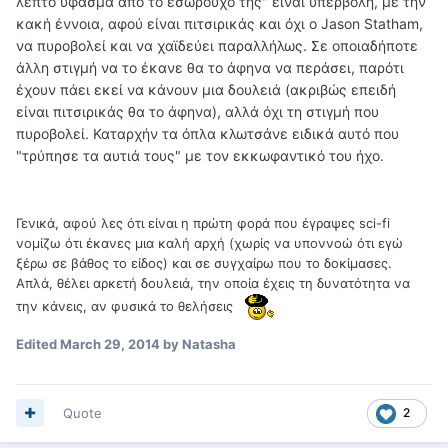
λεπτό ύφασμα από το εσώρουχό της" είναι υπερβολή, με την
κακή έννοια, αφού είναι πιτσιρικάς και όχι ο Jason Statham,
να πυροβολεί και να χαϊδεύει παραλλήλως. Σε οποιαδήποτε
άλλη στιγμή να το έκανε θα το άφηνα να περάσει, παρότι
έχουν πάει εκεί να κάνουν μια δουλειά (ακριβώς επειδή
είναι πιτσιρικάς θα το άφηνα), αλλά όχι τη στιγμή που
πυροβολεί. Καταρχήν τα όπλα κλωτσάνε ειδικά αυτό που
"τρύπησε τα αυτιά τους" με τον εκκωφαντικό του ήχο.
Γενικά, αφού λες ότι είναι η πρώτη φορά που έγραψες sci-fi
νομίζω ότι έκανες μια καλή αρχή (χωρίς να υποννοώ ότι εγώ
ξέρω σε βάθος το είδος) και σε συγχαίρω που το δοκίμασες.
Απλά, θέλει αρκετή δουλειά, την οποία έχεις τη δυνατότητα να
την κάνεις, αν φυσικά το θελήσεις
Edited
March 29, 2014
by Natasha
Quote
2