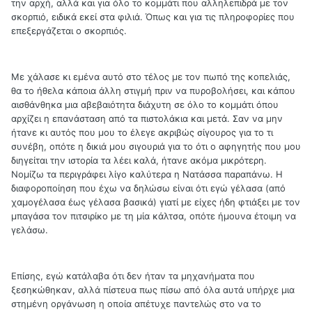
την αρχή, αλλά και για όλο το κομμάτι που αλληλεπιδρά με τον
σκορπιό, ειδικά εκεί στα φιλιά. Όπως και για τις πληροφορίες που
επεξεργάζεται ο σκορπιός.
Με χάλασε κι εμένα αυτό στο τέλος με τον πωπό της κοπελιάς,
θα το ήθελα κάποια άλλη στιγμή πριν να πυροβολήσει, και κάπου
αισθάνθηκα μια αβεβαιότητα διάχυτη σε όλο το κομμάτι όπου
αρχίζει η επανάσταση από τα πιστολάκια και μετά. Σαν να μην
ήτανε κι αυτός που μου το έλεγε ακριβώς σίγουρος για το τι
συνέβη, οπότε η δικιά μου σιγουριά για το ότι ο αφηγητής που μου
διηγείται την ιστορία τα λέει καλά, ήτανε ακόμα μικρότερη.
Νομίζω τα περιγράφει λίγο καλύτερα η Νατάσσα παραπάνω. Η
διαφοροποίηση που έχω να δηλώσω είναι ότι εγώ γέλασα (από
χαμογέλασα έως γέλασα βασικά) γιατί με είχες ήδη φτιάξει με τον
μπαγάσα τον πιτσιρίκο με τη μία κάλτσα, οπότε ήμουνα έτοιμη να
γελάσω.
Επίσης, εγώ κατάλαβα ότι δεν ήταν τα μηχανήματα που
ξεσηκώθηκαν, αλλά πίστευα πως πίσω από όλα αυτά υπήρχε μια
στημένη οργάνωση η οποία απέτυχε παντελώς στο να το