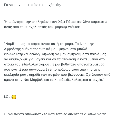
Για να μην πω κακός και μοχθηρός.
'Η απάντηση της εκκλησίας στον Χάρι Πότερ' και λίγο παρακάτω
ένας από τους σχολιαστές του φόρουμ γράφει:
"Νομίζω πως το παρακάνετε αυτή τη φορά. Το Νησί της
Αφροδίτης εμένα προσωπικά μου φέρνει στο μυαλό
ειδωλολατρικά ιδεώδη. Δηλαδή να μην αφήνουμε τα παιδιά μας
να διαβάζουμε για μαγεία και να τα στέλνουμε κατευθείαν στο
στόμα του ειδωλολατρισμού . Είμαι βαθύτατα απογοητευμένος
που ένα τέτοιο σύγγραμα έχει το πράσινο φως από την αγία
εκκλησία μας , σημάδι των καιρών που βιώνουμε. Όχι λοιπόν από
εμένα στον Νικ Μάρβελ και τα λοιπά ειδωλολατρικά στοιχεία."
LOL
(Είναι πάντα απολαυστικές κάτι τέτοιες συζητήσεις, απλά να τις