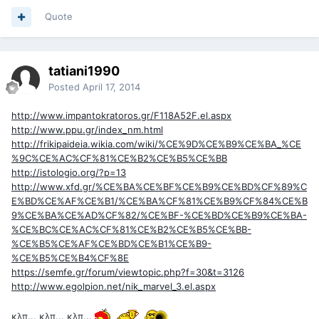
Quote
tatiani1990
Posted
April 17, 2014
http://www.impantokratoros.gr/F118A52F.el.aspx
http://www.ppu.gr/index_nm.html
http://frikipaideia.wikia.com/wiki/%CE%9D%CE%B9%CE%BA_%CE
%9C%CE%AC%CF%81%CE%B2%CE%B5%CE%BB
http://istologio.org/?p=13
http://www.xfd.gr/%CE%BA%CE%BF%CE%B9%CE%BD%CF%89%C
E%BD%CE%AF%CE%B1/%CE%BA%CF%81%CE%B9%CF%84%CE%B
9%CE%BA%CE%AD%CF%82/%CE%BF-%CE%BD%CE%B9%CE%BA-
%CE%BC%CE%AC%CF%81%CE%B2%CE%B5%CE%BB-
%CE%B5%CE%AF%CE%BD%CE%B1%CE%B9-
%CE%B5%CE%B4%CF%8E
https://semfe.gr/forum/viewtopic.php?f=30&t=3126
http://www.egolpion.net/nik_marvel_3.el.aspx
κλπ... κλπ... κλπ...