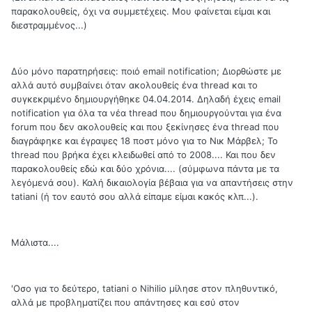
παρακολουθείς, όχι να συμμετέχεις. Μου φαίνεται είμαι και
διεστραμμένος...)
Δύο μόνο παρατηρήσεις: ποιό email notification; Διορθώστε με
αλλά αυτό συμβαίνει όταν ακολουθείς ένα thread και το
συγκεκριμένο δημιουργήθηκε 04.04.2014. Δηλαδή έχεις email
notification για όλα τα νέα thread που δημιουργούνται για ένα
forum που δεν ακολουθείς και που ξεκίνησες ένα thread που
διαγράφηκε και έγραψες 18 ποστ μόνο για το Νικ Μάρβελ; Το
thread που βρήκα έχει κλειδωθεί από το 2008.... Και που δεν
παρακολουθείς εδώ και δύο χρόνια.... (σύμφωνα πάντα με τα
λεγόμενά σου). Καλή δικαιολογία βέβαια για να απαντήσεις στην
tatiani (ή τον εαυτό σου αλλά είπαμε είμαι κακός κλπ...).
Μάλιστα....
'Οσο για το δεύτερο, tatiani ο Nihilio μίλησε στον πληθυντικό,
αλλά με προβληματίζει που απάντησες και εσύ στον