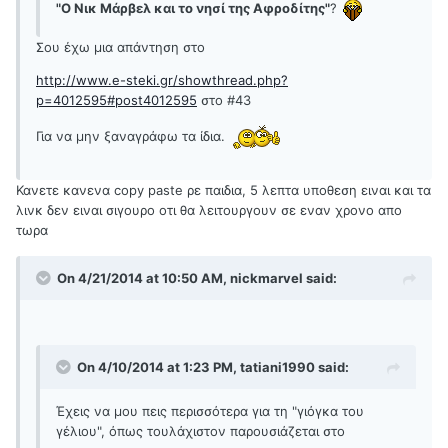
"Ο Νικ Μάρβελ και το νησί της Αφροδίτης"
?
Σου έχω μια απάντηση στο
http://www.e-steki.gr/showthread.php?
p=4012595#post4012595
στο #43
Για να μην ξαναγράφω τα ίδια.
Κανετε κανενα copy paste ρε παιδια, 5 λεπτα υποθεση ειναι και τα
λινκ δεν ειναι σιγουρο οτι θα λειτουργουν σε εναν χρονο απο
τωρα
On 4/21/2014 at 10:50 AM, nickmarvel said:
On 4/10/2014 at 1:23 PM, tatiani1990 said:
Έχεις να μου πεις περισσότερα για τη "γιόγκα του
γέλιου", όπως τουλάχιστον παρουσιάζεται στο