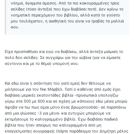
νόημα, άγαρμπα άμεσος. Από τα πιο κακογραμμένες τρεις
σελίδες (τόσο άντεξα) που έχω διαβάσει ποτέ. Δεν κρίνω το
νοηματικό περιεχόμενο του βιβλίου, αλλά κατά το γούστο
μου τουλάχιστον, η αισθητική του είναι να τραβάς τα μαλλιά
σου.
Είχα προσπαθήσει και εγώ να διαβάσω, αλλά άντεξα μιάμιση το
πολύ δύο σελίδες. Σε συγχαίρω για την ιώβεια (για να είμαστε
σύντονοι και με το θέμα) υπομονή σου.
Και εδώ είναι η απάντηση του γιατί εμείς δεν θέλουμε να
μιλήσουμε για τον Νικ Μάρβελ. Γιατί ο καθένας από εμάς έχει
διαβάσει μερικές εκατοντάδες βιβλία -προσωπικά υπολογίζω
γύρω στα 500 με 600 και σε σχέση με κάποιους εδώ μέσα μπορώ
άφοβα να πω πως είμαι μόνο ένας βρωμοnoobάς- σε παραπάνω
από μια γλώσσες -3 για μένα- και ευτυχώς μπορούμε να
εκτιμήσουμε το καλογραμμένο βιβλίο. Έχω διαβάσει παιδικά
βιβλία που ήταν απείρως πιο καλογραμμένα από μη
επαγγελματίες συγγραφείς (πάρτε παράδειγμα τον Δημήτρη μέλος