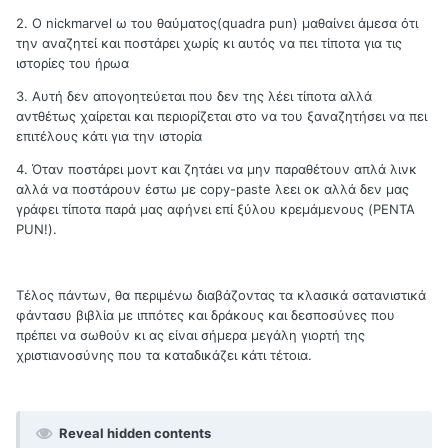
2. Ο nickmarvel ω του θαύματος(quadra pun) μαθαίνει άμεσα ότι
την αναζητεί και ποστάρει χωρίς κι αυτός να πει τίποτα για τις
ιστορίες του ήρωα
3. Αυτή δεν απογοητεύεται που δεν της λέει τίποτα αλλά
αντθέτως χαίρεται και περιορίζεται στο να του ξαναζητήσει να πει
επιτέλους κάτι για την ιστορία
4. Όταν ποστάρει μοντ και ζητάει να μην παραθέτουν απλά λινκ
αλλά να ποστάρουν έστω με copy-paste λεει οκ αλλά δεν μας
γράφει τίποτα παρά μας αφήνει επί ξύλου κρεμάμενους (PENTA
PUN!).
Τέλος πάντων, θα περιμένω διαβάζοντας τα κλασικά σατανιστικά
φάντασυ βιβλία με ιππότες και δράκους και δεσποσύνες που
πρέπει να σωθούν κι ας είναι σήμερα μεγάλη γιορτή της
χριστιανοσύνης που τα καταδικάζει κάτι τέτοια.
Reveal hidden contents