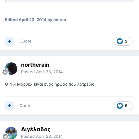
Edited
April 23, 2014
by heiron
Quote
2
northerain
Posted
April 23, 2014
Ο Νικ Μάρβελ είναι ένας ήρωας που λατρεύω.
Quote
5
Διγέλαδος
Posted
April 23, 2014