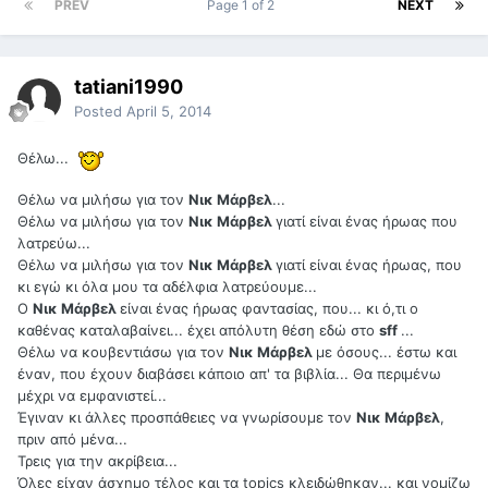
PREV
Page 1 of 2
NEXT
tatiani1990
Posted
April 5, 2014
Θέλω...
Θέλω να μιλήσω για τον
Νικ Μάρβελ
...
Θέλω να μιλήσω για τον
Νικ Μάρβελ
γιατί είναι ένας ήρωας που
λατρεύω...
Θέλω να μιλήσω για τον
Νικ Μάρβελ
γιατί είναι ένας ήρωας, που
κι εγώ κι όλα μου τα αδέλφια λατρεύουμε...
Ο
Νικ Μάρβελ
είναι ένας ήρωας φαντασίας, που... κι ό,τι ο
καθένας καταλαβαίνει... έχει απόλυτη θέση εδώ στο
sff
...
Θέλω να κουβεντιάσω για τον
Νικ Μάρβελ
με όσους... έστω και
έναν, που έχουν διαβάσει κάποιο απ' τα βιβλία... Θα περιμένω
μέχρι να εμφανιστεί...
Έγιναν κι άλλες προσπάθειες να γνωρίσουμε τον
Νικ Μάρβελ
,
πριν από μένα...
Τρεις για την ακρίβεια...
Όλες είχαν άσχημο τέλος και τα topics κλειδώθηκαν... και νομίζω