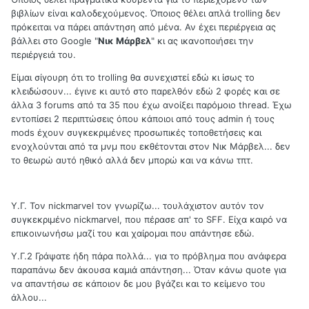
βιβλίων είναι καλοδεχούμενος. Όποιος θέλει απλά trolling δεν
πρόκειται να πάρει απάντηση από μένα. Αν έχει περιέργεια ας
βάλλει στο Google "
Νικ Μάρβελ
" κι ας ικανοποιήσει την
περιέργειά του.
Είμαι σίγουρη ότι το trolling θα συνεχιστεί εδώ κι ίσως το
κλειδώσουν... έγινε κι αυτό στο παρελθόν εδώ 2 φορές και σε
άλλα 3 forums από τα 35 που έχω ανοίξει παρόμοιο thread. Έχω
εντοπίσει 2 περιπτώσεις όπου κάποιοι από τους admin ή τους
mods έχουν συγκεκριμένες προσωπικές τοποθετήσεις και
ενοχλούνται από τα μνμ που εκθέτονται στον Νικ Μάρβελ... δεν
το θεωρώ αυτό ηθικό αλλά δεν μπορώ και να κάνω τπτ.
Υ.Γ. Τον nickmarvel τον γνωρίζω... τουλάχιστον αυτόν τον
συγκεκριμένο nickmarvel, που πέρασε απ' το SFF. Είχα καιρό να
επικοινωνήσω μαζί του και χαίρομαι που απάντησε εδώ.
Υ.Γ.2 Γράψατε ήδη πάρα πολλά... για το πρόβλημα που ανάφερα
παραπάνω δεν άκουσα καμιά απάντηση... Όταν κάνω quote για
να απαντήσω σε κάποιον δε μου βγάζει και το κείμενο του
άλλου...