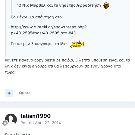
"Ο Νικ Μάρβελ και το νησί της Αφροδίτης"
?
Σου έχω μια απάντηση στο
http://www.e-steki.gr/showthread.php?
p=4012595#post4012595
στο #43
Για να μην ξαναγράφω τα ίδια.
Κανετε κανενα copy paste ρε παιδια, 5 λεπτα υποθεση ειναι και τα
λινκ δεν ειναι σιγουρο οτι θα λειτουργουν σε εναν χρονο απο
τωρα
Quote
tatiani1990
Posted
April 22, 2014
Sorry Μιχάλη,