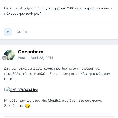
Deja Vu:
http://community.sff.gr/topic/5869-o-νικ-μάρβελ-και-ο-
πόλεμος-με-το-θηρίο/
Quote
Oceanborn
Posted
April 23, 2014
Δεν θα ήθελα να φανώ κυνική και δεν έχω τη διάθεση να
προσβάλω κάποιον απλά... Είμαι η μόνη που σκέφτηκα κάτι σαν
αυτό...;
[
Μπράβο πάντως στον Νικ Μάρβελ που έχει τέτοιους φανς.
Ζηλεύουμε.