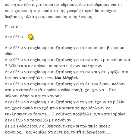
πως ήταν άδικο γιατί όσοι αντέδρασαν, δεν αντέδρασαν για το
περιεχόμενο ή την ποιότητα της γραφής (αφού δε τα είχαν
διαβάσει), αλλά για προσωπικούς τους λόγους...
Γι' αυτό...
Δεν θέλω...
Δεν θέλω να αρχίσουμε συζητήσεις για το σκοπό που βρίσκομαι
εδώ...
Δεν θέλω να αρχίσουμε συζητήσεις για το αν κάνω promotion στα
3 βιβλία και αν παίρνω ποσοστά επί των πωλήσεων...
Δεν θέλω να αρχίσουμε συζητήσεις για το αν και γιατί γυρίζω στα
forums και προβάλλω τον
Νικ Μάρβελ
...
Δεν θέλω να αρχίσουμε συζητήσεις για το ότι τον διακωμωδούν
στη Φρικηπαίδεια (frikipaideia.wikia.com/‎), χα, χα, χα... Έτσι
θέλουν κάποιοι και το κάνουν...
Δεν θέλω να αρχίσουμε συζητήσεις για το γιατί έχουν τα βιβλία
και χριστιανικό περιεχόμενο και γιατί τα προβάλλουν και
εκκλησιαστικά forums... Ο καθένας προβάλλει ό,τι καταλαβαίνει...
Δεν θέλω να τσακωθώ με κανέναν...
Δε με ενδιαφέρουν οι θρησκευτικές και πολιτικές θέσεις
κανενός... και νομίζω ότι ούτε και το
sff
ενδιαφέρουν...