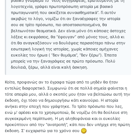
βασικό γνώρισμα το “νέος συγγραφέας, ερωτευμένος με τη
λογοτεχνία, γράφει πρωτοπρόσωπη ιστορία με βασικό
πρωταγωνιστή που ακκίζεται συναισθηματικά”. Γι αυτόν
ακριβώς το λόγο, νομίζω ότι αν ξαναέγραφες την ιστορία
σου σε τρίτο πρόσωπο, πιο αποστασιοποιημένα, θα
βελτιωνόταν θεαματικά. Δεν είναι μόνο ότι κάποιες άστοχες
λέξεις κι εκφράσεις, θα “έφευγαν” από μόνες τους, αλλά κι
ότι θα αναγκαζόσουν να δουλέψεις περισσότερο πάνω στην
εσωτερική λογική της ιστορίας, χωρίς κάποιες αμήχανες
ευκολίες του ήρωα ( “δεν θυμάμαι”, “δεν ξέρω”). Έπειτα
μπορείς να την ξαναγράψεις σε πρώτο πρόσωπο. Πολύ
δουλειά, ξέρω, αλλά είναι καλή άσκηση.
Κοίτα, προφανώς αν το έγραφα τώρα από το μηδέν θα ήταν
εντελώς διαφορετικό. Συμφωνώ ότι σε πολλά σημεία φαίνεται η
τότε απειρία μου, αλλά ο σκοπός μου ήταν να βελτιώσω αυτή την
έκδοση, όχι τόσο να δημιουργήσω κάτι καινούριο. Η ιστορία
ανήκει στην εποχή που γράφτηκε. Το τρίτο πρόσωπο που λες,
ενώ μ' αρέσει και το χρησιμοποιώ, δε νομίζω ότι θα δούλευε στη
συγκεκριμένη περίπτωση. Η μη αληθοφάνεια και οι ευκολίες
προκύπτουν από την "ανατροπή", κάτι που δεν υπήρχε στη πρώτη
έκδοση. Σ' ευχαριστώ για το χρόνο σου