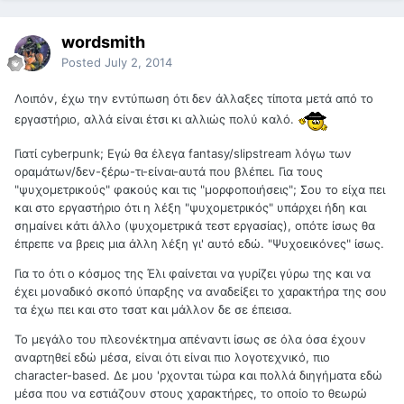
wordsmith
Posted
July 2, 2014
Λοιπόν, έχω την εντύπωση ότι δεν άλλαξες τίποτα μετά από το
εργαστήριο, αλλά είναι έτσι κι αλλιώς πολύ καλό.
Γιατί cyberpunk; Εγώ θα έλεγα fantasy/slipstream λόγω των
οραμάτων/δεν-ξέρω-τι-είναι-αυτά που βλέπει. Για τους
"ψυχομετρικούς" φακούς και τις "μορφοποιήσεις"; Σου το είχα πει
και στο εργαστήριο ότι η λέξη "ψυχομετρικός" υπάρχει ήδη και
σημαίνει κάτι άλλο (ψυχομετρικά τεστ εργασίας), οπότε ίσως θα
έπρεπε να βρεις μια άλλη λέξη γι' αυτό εδώ. "Ψυχοεικόνες" ίσως.
Για το ότι ο κόσμος της Έλι φαίνεται να γυρίζει γύρω της και να
έχει μοναδικό σκοπό ύπαρξης να αναδείξει το χαρακτήρα της σου
τα έχω πει και στο τσατ και μάλλον δε σε έπεισα.
Το μεγάλο του πλεονέκτημα απέναντι ίσως σε όλα όσα έχουν
αναρτηθεί εδώ μέσα, είναι ότι είναι πιο λογοτεχνικό, πιο
character-based. Δε μου 'ρχονται τώρα και πολλά διηγήματα εδώ
μέσα που να εστιάζουν στους χαρακτήρες, το οποίο το θεωρώ