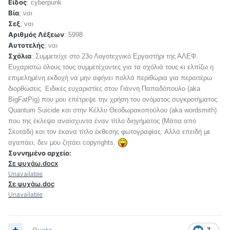
Είδος
: cyberpunk
Βία
; ναι
Σεξ
; ναι
Αριθμός Λέξεων
: 5998
Αυτοτελής
; ναι
Σχόλια
: Συμμετείχε στο 23ο Λογοτεχνικό Εργαστήρι της ΑΛΕΦ.
Ευχαριστώ όλους τους συμμετέχοντες για τα σχόλιά τους κι ελπίζω η
επιμελημένη εκδοχή να μην αφήνει πολλά περιθώρια για περαιτέρω
διορθώσεις. Ειδικές ευχαριστίες στον Γιάννη Παπαδόπουλο (aka
BigFatPig) που μου επέτρεψε την χρήση του ονόματος συγκροτήματος
Quantum Suicide και στην Κέλλυ Θεοδωρακοπούλου (aka wordsmith)
που της έκλεψα αναίσχυντα έναν τίτλο διηγήματος (Μάτια από
Σκοτάδι) και τον έκανα τίτλο έκθεσης φωτογραφίας. Αλλά επειδή με
αγαπάει, δεν μου ζητάει copyrights.
Συννημένο αρχείο:
Σε ψυχάω.docx
Unavailable
Σε ψυχάω.doc
Unavailable
Quote
7