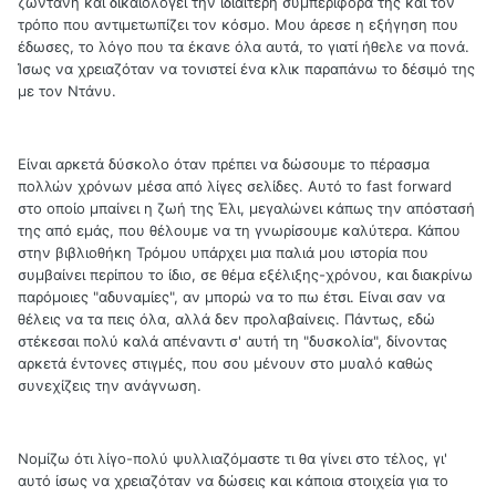
ζωντανή και δικαιολογεί την ιδιαίτερη συμπεριφορά της και τον
τρόπο που αντιμετωπίζει τον κόσμο. Μου άρεσε η εξήγηση που
έδωσες, το λόγο που τα έκανε όλα αυτά, το γιατί ήθελε να πονά.
Ίσως να χρειαζόταν να τονιστεί ένα κλικ παραπάνω το δέσιμό της
με τον Ντάνυ.
Είναι αρκετά δύσκολο όταν πρέπει να δώσουμε το πέρασμα
πολλών χρόνων μέσα από λίγες σελίδες. Αυτό το fast forward
στο οποίο μπαίνει η ζωή της Έλι, μεγαλώνει κάπως την απόστασή
της από εμάς, που θέλουμε να τη γνωρίσουμε καλύτερα. Κάπου
στην βιβλιοθήκη Τρόμου υπάρχει μια παλιά μου ιστορία που
συμβαίνει περίπου το ίδιο, σε θέμα εξέλιξης-χρόνου, και διακρίνω
παρόμοιες "αδυναμίες", αν μπορώ να το πω έτσι. Είναι σαν να
θέλεις να τα πεις όλα, αλλά δεν προλαβαίνεις. Πάντως, εδώ
στέκεσαι πολύ καλά απέναντι σ' αυτή τη "δυσκολία", δίνοντας
αρκετά έντονες στιγμές, που σου μένουν στο μυαλό καθώς
συνεχίζεις την ανάγνωση.
Νομίζω ότι λίγο-πολύ ψυλλιαζόμαστε τι θα γίνει στο τέλος, γι'
αυτό ίσως να χρειαζόταν να δώσεις και κάποια στοιχεία για το