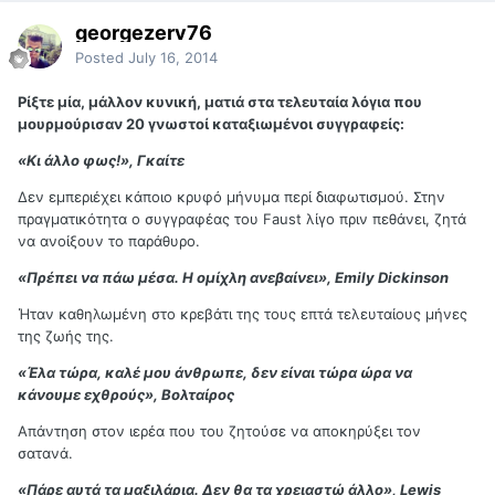
georgezerv76
Posted
July 16, 2014
Ρίξτε μία, μάλλον κυνική, ματιά στα τελευταία λόγια που
μουρμούρισαν 20 γνωστοί καταξιωμένοι συγγραφείς:
«Κι άλλο φως!», Γκαίτε
Δεν εμπεριέχει κάποιο κρυφό μήνυμα περί διαφωτισμού. Στην
πραγματικότητα ο συγγραφέας του Faust λίγο πριν πεθάνει, ζητά
να ανοίξουν το παράθυρο.
«Πρέπει να πάω μέσα. Η ομίχλη ανεβαίνει», Emily Dickinson
Ήταν καθηλωμένη στο κρεβάτι της τους επτά τελευταίους μήνες
της ζωής της.
«Έλα τώρα, καλέ μου άνθρωπε, δεν είναι τώρα ώρα να
κάνουμε εχθρούς», Βολταίρος
Απάντηση στον ιερέα που του ζητούσε να αποκηρύξει τον
σατανά.
«Πάρε αυτά τα μαξιλάρια. Δεν θα τα χρειαστώ άλλο», Lewis