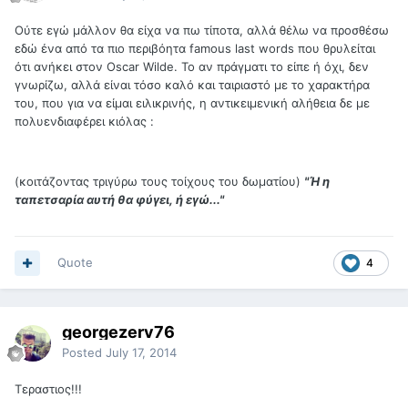
Ούτε εγώ μάλλον θα είχα να πω τίποτα, αλλά θέλω να προσθέσω
εδώ ένα από τα πιο περιβόητα famous last words που θρυλείται
ότι ανήκει στον Oscar Wilde. To αν πράγματι το είπε ή όχι, δεν
γνωρίζω, αλλά είναι τόσο καλό και ταιριαστό με το χαρακτήρα
του, που για να είμαι ειλικρινής, η αντικειμενική αλήθεια δε με
πολυενδιαφέρει κιόλας :
(κοιτάζοντας τριγύρω τους τοίχους του δωματίου)
"Ή η
ταπετσαρία αυτή θα φύγει, ή εγώ..."
Quote
4
georgezerv76
Posted
July 17, 2014
Tεραστιος!!!