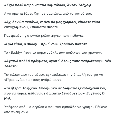
«Έχω πολύ καιρό να πιω σαμπάνια», Άντον Τσέχοφ
Λίγο πριν πεθάνει, ζήτησε σαμπάνια από το γιατρό του.
«Αχ, δεν θα πεθάνω, ε; Δεν θα μας χωρίσει, είμαστε τόσο
ευτυχισμένοι», Charlotte Bronte
Παντρεμένη για εννέα μόλις μήνες, πριν πεθάνει.
«Εγώ είμαι, ο Buddy... Κρυώνω», Τρούμαν Καπότε
Το «Buddy» ήταν το παρατσούκλι των παιδικών του χρόνων.
«Αγαπώ πολλά πράγματα, αγαπώ όλους τους ανθρώπους», Λέο
Τολστόι
Τις τελευταίες του μέρες, εγκατέλειψε την έπαυλή του για να
«ζήσει ανάμεσα στους ανθρώπους».
«Το ήξερα. Το ήξερα. Γεννήθηκα σε δωμάτιο ξενοδοχείου και,
που να πάρει, πέθανα σε δωμάτιο ξενοδοχείου», Ευγένιος Ο'
Νηλ
Υπέφερε από μια αρρώστια που τον εμπόδιζε να γράψει. Πέθανε
από πνευμονία.