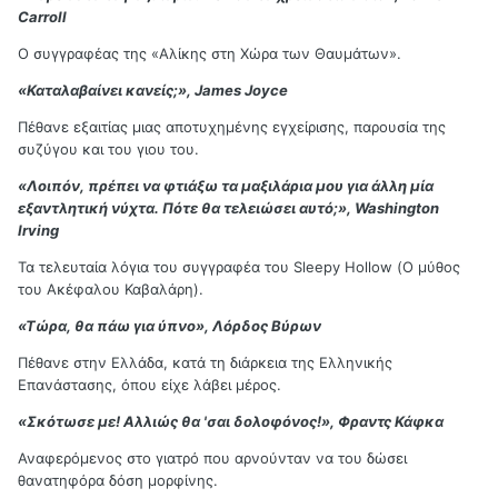
Carroll
Ο συγγραφέας της «Αλίκης στη Χώρα των Θαυμάτων».
«Καταλαβαίνει κανείς;», James Joyce
Πέθανε εξαιτίας μιας αποτυχημένης εγχείρισης, παρουσία της
συζύγου και του γιου του.
«Λοιπόν, πρέπει να φτιάξω τα μαξιλάρια μου για άλλη μία
εξαντλητική νύχτα. Πότε θα τελειώσει αυτό;», Washington
Irving
Τα τελευταία λόγια του συγγραφέα του Sleepy Hollow (Ο μύθος
του Ακέφαλου Καβαλάρη).
«Τώρα, θα πάω για ύπνο», Λόρδος Βύρων
Πέθανε στην Ελλάδα, κατά τη διάρκεια της Ελληνικής
Επανάστασης, όπου είχε λάβει μέρος.
«Σκότωσε με! Αλλιώς θα 'σαι δολοφόνος!», Φραντς Κάφκα
Αναφερόμενος στο γιατρό που αρνούνταν να του δώσει
θανατηφόρα δόση μορφίνης.