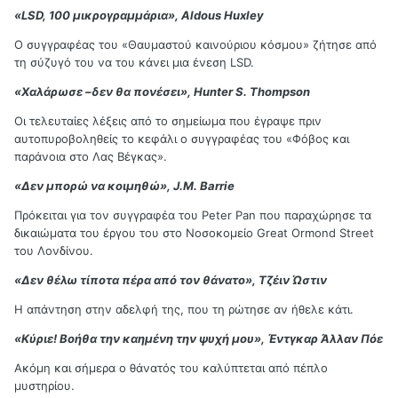
«LSD, 100 μικρογραμμάρια», Aldous Huxley
Ο συγγραφέας του «Θαυμαστού καινούριου κόσμου» ζήτησε από
τη σύζυγό του να του κάνει μια ένεση LSD.
«Χαλάρωσε –δεν θα πονέσει», Hunter S. Thompson
Οι τελευταίες λέξεις από το σημείωμα που έγραψε πριν
αυτοπυροβοληθείς το κεφάλι ο συγγραφέας του «Φόβος και
παράνοια στο Λας Βέγκας».
«Δεν μπορώ να κοιμηθώ», J.M. Barrie
Πρόκειται για τον συγγραφέα του Peter Pan που παραχώρησε τα
δικαιώματα του έργου του στο Νοσοκομείο Great Ormond Street
του Λονδίνου.
«Δεν θέλω τίποτα πέρα από τον θάνατο», Τζέιν Ώστιν
Η απάντηση στην αδελφή της, που τη ρώτησε αν ήθελε κάτι.
«Κύριε! Βοήθα την καημένη την ψυχή μου», Έντγκαρ Άλλαν Πόε
Ακόμη και σήμερα ο θάνατός του καλύπτεται από πέπλο
μυστηρίου.