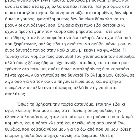
ανοίξει όπως στα έργα, αλλά και πάλι τίποτα. Πάτησα όμως στα
αίματα και γλύστρησα. Κοπάνησα νομίζω στο κομοδίνο, δεν είμαι
όμως σίγουρος, φαντάζομαι πως δεν θα είναι δύσκολο να το
βρουν οι συνάδελφοί σου. Σημασία έχει πως είδα αστράκια κι
έχασα προς στιγμήν τον κόσμο από μπροστά μου. Τότε μου
επιτέθηκε, όταν δεν μπορούσα να δω καθαρά. Δεν έχω ιδέα από
που ξεφύτρωσε, απλώς είδα τη σκιά του να σκύβει πάνω μου, κι
ένας δυνατός πόνος στην κοιλιά μου μ' έκανε να φωνάξω. Ή
τουλάχιστον νομίζω πως φώναξα! Τον χτύπησα και τον έσπρωξα,
αλλά όπως ξέρεις ήδη με είχε ανοίξει στα δυο, και τα μέσα μου
τρέχανε στο πάτωμα, οπότε όπως καταλαβαίνεις ένα κοριτσάκι
πέντε χρονών θα χτυπούσε πιο δυνατά! Το βλέμμα μου ξεθόλωσε
λίγο όσο για να τον δω να πηγαίνει πίσω μου, και σφίχτηκα
περιμένοντας άλλο ένα κάρφωμα, αλλά δεν έγινε τίποτα
απολύτως.
Όπως τη βρήκατε την πόρτα αστυνόμε, έτσι την είδα κι
εγώ, κλειστή. Εσύ μου είπες ότι η Τάνια ή όπως αλλιώς την
έλεγαν τελοσπάντων, ήταν στο πάτωμα του μπάνιου με το λαιμό
κομμένο, και η πόρτα κλειστή και κλειδωμένη από μέσα! Εγώ
θυμάμαι που κοίταξα γύρω μου για να δω από που θα μου 'ρθει η
επόμενη, αλλά δεν υπήρχε κανείς στο δωμάτιο. Ούτε η