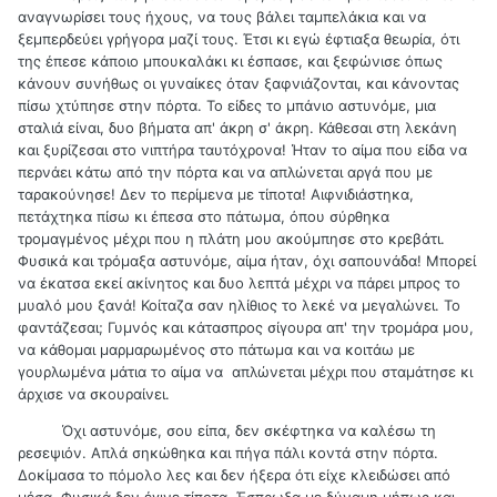
αναγνωρίσει τους ήχους, να τους βάλει ταμπελάκια και να
ξεμπερδεύει γρήγορα μαζί τους. Έτσι κι εγώ έφτιαξα θεωρία, ότι
της έπεσε κάποιο μπουκαλάκι κι έσπασε, και ξεφώνισε όπως
κάνουν συνήθως οι γυναίκες όταν ξαφνιάζονται, και κάνοντας
πίσω χτύπησε στην πόρτα. Το είδες το μπάνιο αστυνόμε, μια
σταλιά είναι, δυο βήματα απ' άκρη σ' άκρη. Κάθεσαι στη λεκάνη
και ξυρίζεσαι στο νιπτήρα ταυτόχρονα! Ήταν το αίμα που είδα να
περνάει κάτω από την πόρτα και να απλώνεται αργά που με
ταρακούνησε! Δεν το περίμενα με τίποτα! Αιφνιδιάστηκα,
πετάχτηκα πίσω κι έπεσα στο πάτωμα, όπου σύρθηκα
τρομαγμένος μέχρι που η πλάτη μου ακούμπησε στο κρεβάτι.
Φυσικά και τρόμαξα αστυνόμε, αίμα ήταν, όχι σαπουνάδα! Μπορεί
να έκατσα εκεί ακίνητος και δυο λεπτά μέχρι να πάρει μπρος το
μυαλό μου ξανά! Κοίταζα σαν ηλίθιος το λεκέ να μεγαλώνει. Το
φαντάζεσαι; Γυμνός και κάτασπρος σίγουρα απ' την τρομάρα μου,
να κάθομαι μαρμαρωμένος στο πάτωμα και να κοιτάω με
γουρλωμένα μάτια το αίμα να απλώνεται μέχρι που σταμάτησε κι
άρχισε να σκουραίνει.
Όχι αστυνόμε, σου είπα, δεν σκέφτηκα να καλέσω τη
ρεσεψιόν. Απλά σηκώθηκα και πήγα πάλι κοντά στην πόρτα.
Δοκίμασα το πόμολο λες και δεν ήξερα ότι είχε κλειδώσει από
μέσα. Φυσικά δεν έγινε τίποτα. Έσπρωξα με δύναμη μήπως και