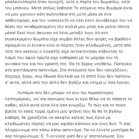
μπαλκονόπορτα ήταν ανοιχτή, ούτε η πόρτα του δωματίου, ούτε
του μπάνιου. Μετά απλώς έσβησα! Το επόμενο που θυμάμαι είναι
να μου χώνουν κάτι σωληνάκια στη μύτη μέσα σε ένα
ασθενοφόρο, και τον νοσηλευτή να λέει στον συνάδελφό του να
δέσει την αναθεματισμένη την κοιλιά μου μπας και μείνει τίποτα
μέσα! Εκεί τους άκουσα να λένε μεταξύ τους ότι στο
συγκεκριμένο δωμάτιο είχε συμβεί άλλες δύο φορές να βρεθούν
σφαγμένοι οι ένοικοι ενώ οι πόρτες ήταν κλειδωμένες, μετά από
τότε που εκείνος ο λογιστής είχε αυτοκτονήσει κόβοντας το
λαιμό του αφού πρώτα είχε καθαρίσει με το μαχαίρι του τη
γυναίκα του και τον εραστή της. Θα το ξέρεις υποθέτω. Πιστεύεις
στα φαντάσματα αστυνόμε; Στα πνεύματα που δεν ησυχάζουν;
Χαχαχα, ξέρω, σου έδωσα δουλειά για το σπίτι! Εγώ δεν πιστεύω
σ' αυτά, αλλά από την άλλη δεν βγάζω και νόημα μ' όσα έγιναν.
Λυπάμαι που δεν μπορώ να σου πω περισσότερες
λεπτομέρειες, να 'σαι σίγουρος πως κι εγώ θέλω να το πιάσετε το
καθίκι, αλλά αυτά είναι όλα όσα γνωρίζω. Το πώς και το ποιος
βρείτε το εσείς τώρα, εμένα μου φτάνει που δε θα τη βγάλω
καθαρή, δε χρειάζεται να σκεφτώ κιόλας πως έγινε με
κλειδωμένες πόρτες να μας σφάξει κάποιος και τους δυο. Τι σας
πληρώνουμε στο κάτω κάτω αστυνόμε; Για να λύνετε μυστήρια δε
σας πληρώνουμε; Ε; Τι εννοείς γιατί δεν μ' αποτελείωσε; Σου