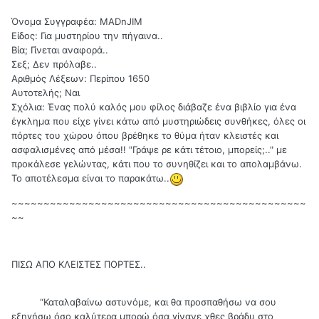
Όνομα Συγγραφέα: MADnJIM
Είδος: Για μυστηρίου την πήγαινα..
Βία; Γίνεται αναφορά..
Σεξ; Δεν πρόλαβε..
Αριθμός Λέξεων: Περίπου 1650
Αυτοτελής; Ναι
Σχόλια: Ένας πολύ καλός μου φίλος διάβαζε ένα βιβλίο για ένα
έγκλημα που είχε γίνει κάτω από μυστηριώδεις συνθήκες, όλες οι
πόρτες του χώρου όπου βρέθηκε το θύμα ήταν κλειστές και
ασφαλισμένες από μέσα!! "Γράψε ρε κάτι τέτοιο, μπορείς;.." με
προκάλεσε γελώντας, κάτι που το συνηθίζει και το απολαμβάνω.
Το αποτέλεσμα είναι το παρακάτω..
~~~~~~~~~~~~~~~~~~~~~~~~~~~~~~~~~~~~~~~~~~~~~~
~~
ΠΙΣΩ ΑΠΟ ΚΛΕΙΣΤΕΣ ΠΟΡΤΕΣ..
“Καταλαβαίνω αστυνόμε, και θα προσπαθήσω να σου
εξηγήσω όσο καλύτερα μπορώ όσα γίνανε χθες βράδυ στο