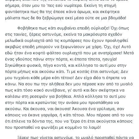
σήμερα, όταν μου το 'πες εσύ νωρίτερα. Εκείνη τη στιγμή
φαντάστηκα πως θα της έπεσε κάνα άρωμα, και σκέφτηκα
μάλιστα πως δε θα ξεβρώμαγε εκεί μέσα ούτε σε μια βδομάδα!
Φοβήθηκα πως κάτι συμβαίνει επειδή ούρλιαξε! Όχι όπως
στις ταινίες, ξέρεις αστυνόμε, εκείνα τα μακρόσυρτα σχεδόν
μελωδικά ουρλιαχτά από τις κομπάρσες που έχουν προσληφθεί
ακριβώς επειδή μπορούν να ξεφωνίσουν με χάρη. Όχι, όχι! Αυτό
εδώ ήταν ένα κοφτό φάλτσο ουρλιαχτό που με ανατρίχιασε! Μετά
ένας γδούπος πάνω στην πόρτα, κι έπειτα τίποτα, ησυχία!
Σηκώθηκα φυσικά, πήγα κοντά, και κόλλησα το αυτί μου στην
πόρτα μήπως και ακούσω κάτι. Τι με κοιτάς έτσι αστυνόμε; Δεν
μου τυχαίνει κάθε μέρα κάτι τέτοιο! Δεν είχα ιδέα τι έπρεπε να
κάνω. Να σου πω την αλήθεια δεν μου πέρασε καν από το μυαλό
πως κάτι τόσο κακό συνέβαινε, γι' αυτό και δεν σκέφτηκα να
καλέσω στη ρεσεψιόν για βοήθεια. Απλά κόλλησα το αυτί μου
στην πόρτα και κρατώντας την ανάσα μου προσπάθησα να
ακούσω. Και άκουσα, ναι άκουσα! Άκουσα ένα γρύλισμα, σαν
κάποιος να έκανε γαργάρα, ή κάτι τέτοιο. Μου πέρασε από το νου
ότι έπλενε τα δόντια της, που να 'ξερα ότι έτσι ακούγεται κάποιος
που προσπαθεί να φωνάξει με κομμένο το λαιμό!
Ξέρεις πως γίνεται αστυνόμε, το μυαλό προσπαθεί πάντα να