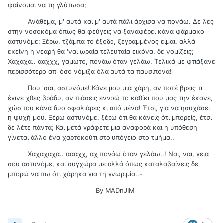
φαίνομαι να τη γλύτωσα;
Ανάθεμα, μ' αυτά και μ' αυτά πάλι άρχισα να πονάω. Δε λες
στην νοσοκόμα όπως θα φεύγεις να ξαναφέρει κάνα φάρμακο
αστυνόμε; Ξέρω, τζάμπα το έξοδο, ξεγραμμένος είμαι, αλλά
εκείνη η νεαρή θα 'ναι ωραία τελευταία εικόνα, δε νομίζεις;
Χαχαχα.. ααχχχ, γαμώτο, πονάω όταν γελάω. Τελικά με φτιάξανε
περισσότερο απ' όσο νόμιζα όλα αυτά τα παυσίπονα!
Που 'σαι, αστυνόμε! Κάνε μου μια χάρη, αν ποτέ βρεις τι
έγινε χθες βράδυ, αν πιάσεις εννοώ το καθίκι που μας την έκανε,
χώσ'του κάνα δυο σφαλιάρες κι από μένα! Έτσι, για να ησυχάσει
η ψυχή μου. Ξέρω αστυνόμε, ξέρω ότι θα κάνεις ότι μπορείς, έτσι
δε λέτε πάντα; Και μετά γράφετε μια αναφορά και η υπόθεση
γίνεται άλλο ένα χαρτοκούτι στο υπόγειο στο τμήμα..
Χαχαχαχα.. αααχχ, αχ πονάω όταν γελάω..! Ναι, ναι, γεια
σου αστυνόμε, και συγχώρα με αλλά όπως καταλαβαίνεις δε
μπορώ να πω ότι χάρηκα για τη γνωριμία..-
By MADnJIM