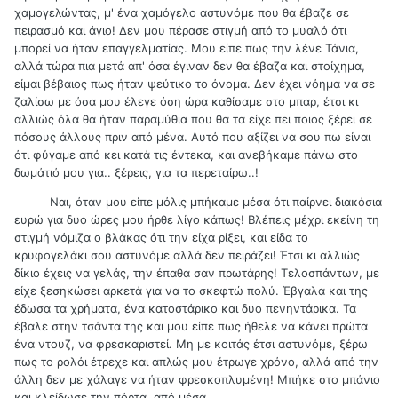
χαμογελώντας, μ' ένα χαμόγελο αστυνόμε που θα έβαζε σε
πειρασμό και άγιο! Δεν μου πέρασε στιγμή από το μυαλό ότι
μπορεί να ήταν επαγγελματίας. Μου είπε πως την λένε Τάνια,
αλλά τώρα πια μετά απ' όσα έγιναν δεν θα έβαζα και στοίχημα,
είμαι βέβαιος πως ήταν ψεύτικο το όνομα. Δεν έχει νόημα να σε
ζαλίσω με όσα μου έλεγε όση ώρα καθίσαμε στο μπαρ, έτσι κι
αλλιώς όλα θα ήταν παραμύθια που θα τα είχε πει ποιος ξέρει σε
πόσους άλλους πριν από μένα. Αυτό που αξίζει να σου πω είναι
ότι φύγαμε από κει κατά τις έντεκα, και ανεβήκαμε πάνω στο
δωμάτιό μου για.. ξέρεις, για τα περεταίρω..!
Ναι, όταν μου είπε μόλις μπήκαμε μέσα ότι παίρνει διακόσια
ευρώ για δυο ώρες μου ήρθε λίγο κάπως! Βλέπεις μέχρι εκείνη τη
στιγμή νόμιζα ο βλάκας ότι την είχα ρίξει, και είδα το
κρυφογελάκι σου αστυνόμε αλλά δεν πειράζει! Έτσι κι αλλιώς
δίκιο έχεις να γελάς, την έπαθα σαν πρωτάρης! Τελοσπάντων, με
είχε ξεσηκώσει αρκετά για να το σκεφτώ πολύ. Έβγαλα και της
έδωσα τα χρήματα, ένα κατοστάρικο και δυο πενηντάρικα. Τα
έβαλε στην τσάντα της και μου είπε πως ήθελε να κάνει πρώτα
ένα ντουζ, να φρεσκαριστεί. Μη με κοιτάς έτσι αστυνόμε, ξέρω
πως το ρολόι έτρεχε και απλώς μου έτρωγε χρόνο, αλλά από την
άλλη δεν με χάλαγε να ήταν φρεσκοπλυμένη! Μπήκε στο μπάνιο
και κλείδωσε την πόρτα από μέσα.