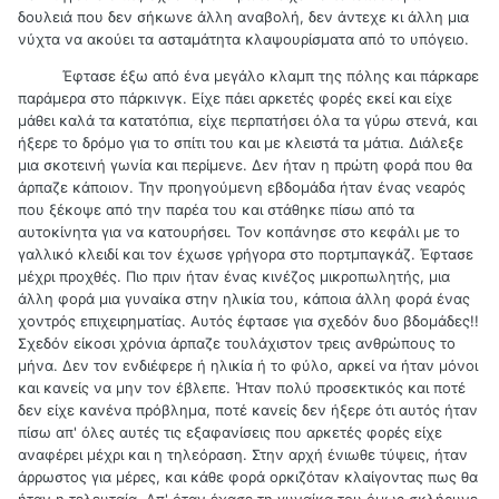
δουλειά που δεν σήκωνε άλλη αναβολή, δεν άντεχε κι άλλη μια
νύχτα να ακούει τα ασταμάτητα κλαψουρίσματα από το υπόγειο.
Έφτασε έξω από ένα μεγάλο κλαμπ της πόλης και πάρκαρε
παράμερα στο πάρκινγκ. Είχε πάει αρκετές φορές εκεί και είχε
μάθει καλά τα κατατόπια, είχε περπατήσει όλα τα γύρω στενά, και
ήξερε το δρόμο για το σπίτι του και με κλειστά τα μάτια. Διάλεξε
μια σκοτεινή γωνία και περίμενε. Δεν ήταν η πρώτη φορά που θα
άρπαζε κάποιον. Την προηγούμενη εβδομάδα ήταν ένας νεαρός
που ξέκοψε από την παρέα του και στάθηκε πίσω από τα
αυτοκίνητα για να κατουρήσει. Τον κοπάνησε στο κεφάλι με το
γαλλικό κλειδί και τον έχωσε γρήγορα στο πορτμπαγκάζ. Έφτασε
μέχρι προχθές. Πιο πριν ήταν ένας κινέζος μικροπωλητής, μια
άλλη φορά μια γυναίκα στην ηλικία του, κάποια άλλη φορά ένας
χοντρός επιχειρηματίας. Αυτός έφτασε για σχεδόν δυο βδομάδες!!
Σχεδόν είκοσι χρόνια άρπαζε τουλάχιστον τρεις ανθρώπους το
μήνα. Δεν τον ενδιέφερε ή ηλικία ή το φύλο, αρκεί να ήταν μόνοι
και κανείς να μην τον έβλεπε. Ήταν πολύ προσεκτικός και ποτέ
δεν είχε κανένα πρόβλημα, ποτέ κανείς δεν ήξερε ότι αυτός ήταν
πίσω απ' όλες αυτές τις εξαφανίσεις που αρκετές φορές είχε
αναφέρει μέχρι και η τηλεόραση. Στην αρχή ένιωθε τύψεις, ήταν
άρρωστος για μέρες, και κάθε φορά ορκιζόταν κλαίγοντας πως θα
ήταν η τελευταία. Απ' όταν έχασε τη γυναίκα του όμως σκλήρυνε