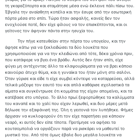
τη γκαραζόπορτα και σταμάτησε μέσα ενώ έκλεινε πάλι πίσω του.
Έβγαλε την αναίσθητη κοπέλα και την έσυρε από την εσωτερική
πόρτα μέσα στο σπίτι. Τώρα ήταν ασφαλής, κανείς δεν τον
ενοχλούσε ποτέ, δεν είχε φίλους να τον επισκέπτονται, και οι
γείτονες τον άφηναν πάντα στην ησυχία του.
Την πήγε κατευθείαν στην πόρτα του υπογείου, και την
άφησε κάτω για να ξεκλειδώσει τα δύο λουκέτα που
χρησιμοποιούσε για να την κλειδώνει από τότε, δέκα χρόνια πριν,
που κατάφερε να βγει ένα βράδυ. Αυτός δεν ήταν σπίτι, είχε
φύγει μη αντέχοντας άλλο τα κλαψουρίσματα για να βρει κάποιο
καινούριο άτυχο θύμα, και η γυναίκα του ήταν μόνη στο σαλόνι.
Όταν γύρισε και είδε τι είχε συμβεί κόντεψε να καταρρεύσει, αλλά
τελικά μάζεψε τον εαυτό του και απλά καθάρισε σχολαστικά τα
αίματα και συγκέντρωσε ότι κομμάτια της είχαν απομείνει, και τα
κατέβασε στο υπόγειο. Το άλλο πρωί ξεφορτώθηκε τα καλύμματα
του καναπέ και το χαλί που είχαν λερωθεί, και δυο μέρες μετά
δήλωσε την εξαφάνισή της. Όλη η γειτονιά τον λυπήθηκε. Φήμες
άρχισαν να κυκλοφορούν ότι τον είχε παρατήσει για κάποιον
νεαρό, κι αυτός δεν είπε τίποτα. Προτίμησε να αφήσει τα
κουτσομπολιά να οργιάζουν παρά να ρισκάρει να μαθευτεί το
μυστικό του. Από τότε όμως έβαλε δυο μεγάλα λουκέτα να