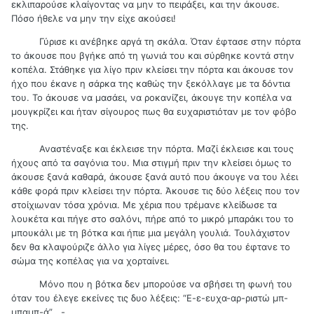
εκλιπαρούσε κλαίγοντας να μην το πειράξει, και την άκουσε.
Πόσο ήθελε να μην την είχε ακούσει!
Γύρισε κι ανέβηκε αργά τη σκάλα. Όταν έφτασε στην πόρτα
το άκουσε που βγήκε από τη γωνιά του και σύρθηκε κοντά στην
κοπέλα. Στάθηκε για λίγο πριν κλείσει την πόρτα και άκουσε τον
ήχο που έκανε η σάρκα της καθώς την ξεκόλλαγε με τα δόντια
του. Το άκουσε να μασάει, να ροκανίζει, άκουγε την κοπέλα να
μουγκρίζει και ήταν σίγουρος πως θα ευχαριστιόταν με τον φόβο
της.
Αναστέναξε και έκλεισε την πόρτα. Μαζί έκλεισε και τους
ήχους από τα σαγόνια του. Μια στιγμή πριν την κλείσει όμως το
άκουσε ξανά καθαρά, άκουσε ξανά αυτό που άκουγε να του λέει
κάθε φορά πριν κλείσει την πόρτα. Άκουσε τις δύο λέξεις που τον
στοίχιωναν τόσα χρόνια. Με χέρια που τρέμανε κλείδωσε τα
λουκέτα και πήγε στο σαλόνι, πήρε από το μικρό μπαράκι του το
μπουκάλι με τη βότκα και ήπιε μια μεγάλη γουλιά. Τουλάχιστον
δεν θα κλαψούριζε άλλο για λίγες μέρες, όσο θα του έφτανε το
σώμα της κοπέλας για να χορταίνει.
Μόνο που η βότκα δεν μπορούσε να σβήσει τη φωνή του
όταν του έλεγε εκείνες τις δυο λέξεις: “Ε-ε-ευχα-αρ-ριστώ μπ-
μπαμπ-ά” ..-