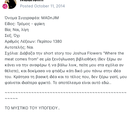
Posted
October 11, 2014
Όνομα Συγγραφέα: MADnJIM
Είδος: Τρόμος - φρίκη
Βία; Ναι, λίγη
Σεξ; Όχι
Αριθμός Λέξεων: Περίπου 1380
Αυτοτελής; Ναι
Σχόλια: Διάβαζα την short story του Joshua Flowers "Where the
meat comes from" σε μία ξενόγλωσση βιβλιοθήκη (δεν ξέρω αν
κάνει να την αναφέρω ή να βάλω λινκ, πείτε μου στα σχόλια αν
θέλετε), και δοκίμασα να φτιάξω κάτι δικό μου πάνω στην ιδέα
του. Κράτησα τη βασική ιδέα και το τέλος που, δεν ξέρω γιατί, μου
φαίνεται ιδιαίτερα φρικτό. Το αποτέλεσμα είναι αυτό εδώ..
~~~~~~~~~~~~~~~~~~~~~~~~~~~~~~~~~~~~~~~~~~~~~~
~~~~~
ΤΟ ΜΥΣΤΙΚΟ ΤΟΥ ΥΠΟΓΕΙΟΥ..