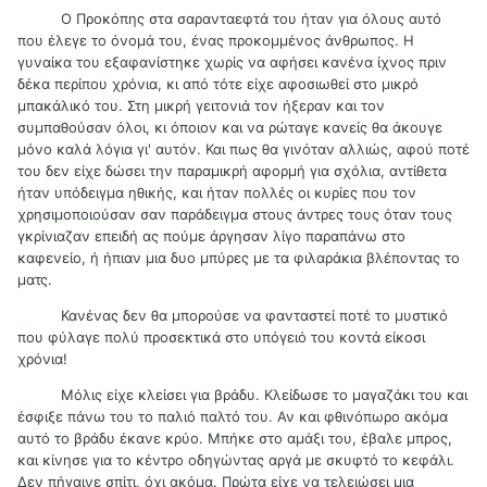
Ο Προκόπης στα σαρανταεφτά του ήταν για όλους αυτό
που έλεγε το όνομά του, ένας προκομμένος άνθρωπος. Η
γυναίκα του εξαφανίστηκε χωρίς να αφήσει κανένα ίχνος πριν
δέκα περίπου χρόνια, κι από τότε είχε αφοσιωθεί στο μικρό
μπακάλικό του. Στη μικρή γειτονιά τον ήξεραν και τον
συμπαθούσαν όλοι, κι όποιον και να ρώταγε κανείς θα άκουγε
μόνο καλά λόγια γι' αυτόν. Και πως θα γινόταν αλλιώς, αφού ποτέ
του δεν είχε δώσει την παραμικρή αφορμή για σχόλια, αντίθετα
ήταν υπόδειγμα ηθικής, και ήταν πολλές οι κυρίες που τον
χρησιμοποιούσαν σαν παράδειγμα στους άντρες τους όταν τους
γκρίνιαζαν επειδή ας πούμε άργησαν λίγο παραπάνω στο
καφενείο, ή ήπιαν μια δυο μπύρες με τα φιλαράκια βλέποντας το
ματς.
Κανένας δεν θα μπορούσε να φανταστεί ποτέ το μυστικό
που φύλαγε πολύ προσεκτικά στο υπόγειό του κοντά είκοσι
χρόνια!
Μόλις είχε κλείσει για βράδυ. Κλείδωσε το μαγαζάκι του και
έσφιξε πάνω του το παλιό παλτό του. Αν και φθινόπωρο ακόμα
αυτό το βράδυ έκανε κρύο. Μπήκε στο αμάξι του, έβαλε μπρος,
και κίνησε για το κέντρο οδηγώντας αργά με σκυφτό το κεφάλι.
Δεν πήγαινε σπίτι, όχι ακόμα. Πρώτα είχε να τελειώσει μια