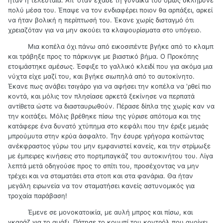
πολύ μέσα του. Έπαψε να τον ενδιαφέρει ποιον θα αρπάξει, αρκεί
να ήταν βολική η περίπτωσή του. Έκανε χωρίς δισταγμό ότι
χρειαζόταν για να μην ακούει τα κλαψουρίσματα στο υπόγειο.
Μια κοπέλα όχι πάνω από εικοσιπέντε βγήκε από το κλαμπ
και τράβηξε προς το πάρκινγκ με βιαστικό βήμα. Ο Προκόπης
ετοιμάστηκε αμέσως. Έσφιξε το γαλλικό κλειδί που για ακόμα μια
νύχτα είχε μαζί του, και βγήκε σιωπηλά από το αυτοκίνητο.
Έκανε πως ανάβει τσιγάρο για να αφήσει την κοπέλα να 'ρθεί πιο
κοντά, και μόλις τον πλησίασε αρκετά ξεκίνησε να περπατά
αντίθετα ώστε να διασταυρωθούν. Πέρασε δίπλα της χωρίς καν να
την κοιτάξει. Μόλις βρέθηκε πίσω της γύρισε απότομα και της
κατάφερε ένα δυνατό χτύπημα στο κεφάλι που την έριξε μεμιάς
μπρούμυτα στην κρύα άσφαλτο. Την έσυρε γρήγορα κοιτώντας
ανέκφραστος γύρω του μην εμφανιστεί κανείς, και την στρίμωξε
με έμπειρες κινήσεις στο πορτμπαγκάζ του αυτοκινήτου του. Λίγα
λεπτά μετά οδηγούσε προς το σπίτι του, προσέχοντας να μην
τρέχει και να σταματάει στα στοπ και στα φανάρια. Θα ήταν
μεγάλη ειρωνεία να τον σταματήσει κανείς αστυνομικός για
τροχαία παράβαση!
Έμενε σε μονοκατοικία, με αυλή μπρος και πίσω, και
γκαράζ για το αμάξι. Πάτησε το κουμπί του κοντρόλ που ανοίγει