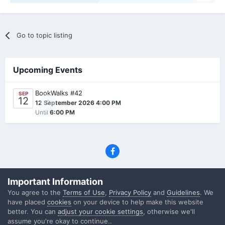
Go to topic listing
Upcoming Events
BookWalks #42
SEP
12
0
12 September 2026 4:00 PM
Until
6:00 PM
Privacy Policy
Contact Us
Cookies
Important Information
(C) SFF.gr, All rights reserved
You agree to the
Terms of Use
,
Privacy Policy
and
Guidelines
. We
Powered by Invision Community
have placed
cookies
on your device to help make this website
better. You can
adjust your cookie settings
, otherwise we'll
assume you're okay to continue..