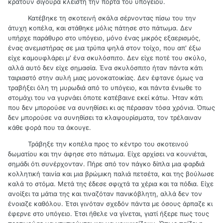
κρατούν σίγουρα κλειστή την πόρτα του υπογείου.
Κατέβηκε τη σκοτεινή σκάλα σέρνοντας πίσω του την
άτυχη κοπέλα, και στάθηκε μόλις πάτησε στο πάτωμα. Δεν
υπήρχε παράθυρο στο υπόγειο, μόνο ένας μικρός εξαερισμός,
ένας ανεμιστήρας σε μια τρύπα ψηλά στον τοίχο, που απ' έξω
είχε καμουφλάρει μ' ένα σκυλόσπιτο. Δεν είχε ποτέ του σκύλο,
αλλά αυτό δεν είχε σημασία. Ένα σκυλόσπιτο ήταν πάντα κάτι
ταιριαστό στην αυλή μιας μονοκατοικίας. Δεν έφτανε όμως να
τραβήξει όλη τη μυρωδιά από το υπόγειο, και πάντα ένιωθε το
στομάχι του να γυρνάει όποτε κατέβαινε εκεί κάτω. Ήταν κάτι
που δεν μπορούσε να συνηθίσει κι ας πέρασαν τόσα χρόνια. Όπως
δεν μπορούσε να συνηθίσει τα κλαψουρίσματα, τον τρέλαιναν
κάθε φορά που τα άκουγε.
Τράβηξε την κοπέλα προς το κέντρο του σκοτεινού
δωματίου και την άφησε στο πάτωμα. Είχε αρχίσει να κουνιέται,
σημάδι ότι συνέρχονταν. Πήρε από τον πάγκο δίπλα μια φαρδιά
κολλητική ταινία και μια βρώμικη παλιά πετσέτα, και της βούλωσε
καλά το στόμα. Μετά της έδεσε σφιχτά τα χέρια και τα πόδια. Είχε
ανοίξει τα μάτια της και τιναζόταν πανικόβλητη, αλλά δεν τον
ένοιαζε καθόλου. Έτσι γινόταν σχεδόν πάντα με όσους άρπαζε κι
έφερνε στο υπόγειο. Έτσι ήθελε να γίνεται, γιατί ήξερε πως τους