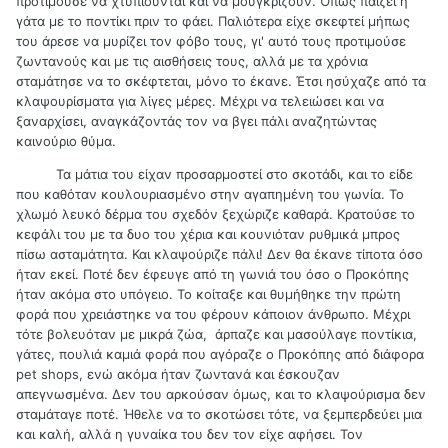
προτιμούσε να χτυπιούνται και να μουγκρίζουν. Όπως παίζει η
γάτα με το ποντίκι πριν το φάει. Παλιότερα είχε σκεφτεί μήπως
του άρεσε να μυρίζει τον φόβο τους, γι' αυτό τους προτιμούσε
ζωντανούς και με τις αισθήσεις τους, αλλά με τα χρόνια
σταμάτησε να το σκέφτεται, μόνο το έκανε. Έτσι ησύχαζε από τα
κλαψουρίσματα για λίγες μέρες. Μέχρι να τελειώσει και να
ξαναρχίσει, αναγκάζοντάς τον να βγει πάλι αναζητώντας
καινούριο θύμα.
Τα μάτια του είχαν προσαρμοστεί στο σκοτάδι, και το είδε
που καθόταν κουλουριασμένο στην αγαπημένη του γωνία. Το
χλωμό λευκό δέρμα του σχεδόν ξεχώριζε καθαρά. Κρατούσε το
κεφάλι του με τα δυο του χέρια και κουνιόταν ρυθμικά μπρος
πίσω ασταμάτητα. Και κλαψούριζε πάλι! Δεν θα έκανε τίποτα όσο
ήταν εκεί. Ποτέ δεν έφευγε από τη γωνιά του όσο ο Προκόπης
ήταν ακόμα στο υπόγειο. Το κοίταξε και θυμήθηκε την πρώτη
φορά που χρειάστηκε να του φέρουν κάποιον άνθρωπο. Μέχρι
τότε βολευόταν με μικρά ζώα, άρπαζε και μασούλαγε ποντίκια,
γάτες, πουλιά καμιά φορά που αγόραζε ο Προκόπης από διάφορα
pet shops, ενώ ακόμα ήταν ζωντανά και έσκουζαν
απεγνωσμένα. Δεν του αρκούσαν όμως, και το κλαψούρισμα δεν
σταμάταγε ποτέ. Ήθελε να το σκοτώσει τότε, να ξεμπερδεύει μια
και καλή, αλλά η γυναίκα του δεν τον είχε αφήσει. Τον