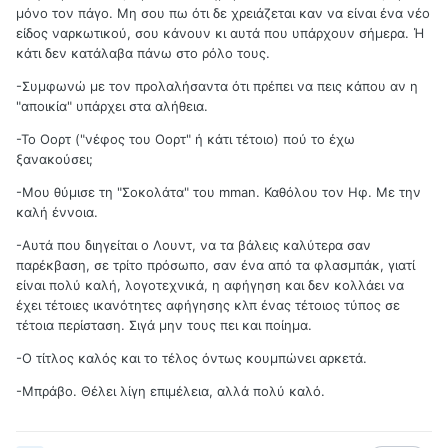
μόνο τον πάγο. Μη σου πω ότι δε χρειάζεται καν να είναι ένα νέο
είδος ναρκωτικού, σου κάνουν κι αυτά που υπάρχουν σήμερα. Ή
κάτι δεν κατάλαβα πάνω στο ρόλο τους.
-Συμφωνώ με τον προλαλήσαντα ότι πρέπει να πεις κάπου αν η
"αποικία" υπάρχει στα αλήθεια.
-Το Οορτ ("νέφος του Οορτ" ή κάτι τέτοιο) πού το έχω
ξανακούσει;
-Μου θύμισε τη "Σοκολάτα" του mman. Καθόλου τον Ηφ. Με την
καλή έννοια.
-Αυτά που διηγείται ο Λουντ, να τα βάλεις καλύτερα σαν
παρέκβαση, σε τρίτο πρόσωπο, σαν ένα από τα φλασμπάκ, γιατί
είναι πολύ καλή, λογοτεχνικά, η αφήγηση και δεν κολλάει να
έχει τέτοιες ικανότητες αφήγησης κλπ ένας τέτοιος τύπος σε
τέτοια περίσταση. Σιγά μην τους πει και ποίημα.
-Ο τίτλος καλός και το τέλος όντως κουμπώνει αρκετά.
-Μπράβο. Θέλει λίγη επιμέλεια, αλλά πολύ καλό.