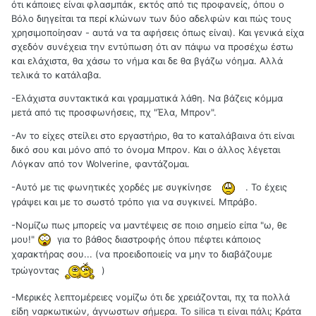
ότι κάποιες είναι φλασμπάκ, εκτός από τις προφανείς, όπου ο
Βόλο διηγείται τα περί κλώνων των δύο αδελφών και πώς τους
χρησιμοποίησαν - αυτά να τα αφήσεις όπως είναι). Και γενικά είχα
σχεδόν συνέχεια την εντύπωση ότι αν πάψω να προσέχω έστω
και ελάχιστα, θα χάσω το νήμα και δε θα βγάζω νόημα. Αλλά
τελικά το κατάλαβα.
-Ελάχιστα συντακτικά και γραμματικά λάθη. Να βάζεις κόμμα
μετά από τις προσφωνήσεις, πχ "Έλα, Μπρον".
-Αν το είχες στείλει στο εργαστήριο, θα το καταλάβαινα ότι είναι
δικό σου και μόνο από το όνομα Μπρον. Και ο άλλος λέγεται
Λόγκαν από τον Wolverine, φαντάζομαι.
-Αυτό με τις φωνητικές χορδές με συγκίνησε
. Το έχεις
γράψει και με το σωστό τρόπο για να συγκινεί. Μπράβο.
-Νομίζω πως μπορείς να μαντέψεις σε ποιο σημείο είπα "ω, θε
μου!"
για το βάθος διαστροφής όπου πέφτει κάποιος
χαρακτήρας σου... (να προειδοποιείς να μην το διαβάζουμε
τρώγοντας
)
-Μερικές λεπτομέρειες νομίζω ότι δε χρειάζονται, πχ τα πολλά
είδη ναρκωτικών, άγνωστων σήμερα. Το silica τι είναι πάλι; Κράτα