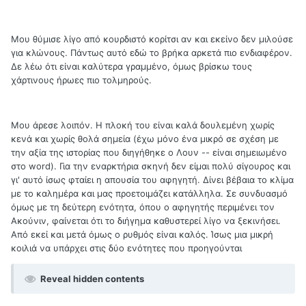
Μου θύμισε λίγο από κουρδιστό κορίτσι αν και εκείνο δεν μιλούσε
για κλώνους. Πάντως αυτό εδώ το βρήκα αρκετά πιο ενδιαφέρον.
Δε λέω ότι είναι καλύτερα γραμμένο, όμως βρίσκω τους
χάρτινους ήρωες πιο τολμηρούς.
Μου άρεσε λοιπόν. Η πλοκή του είναι καλά δουλεμένη χωρίς
κενά και χωρίς θολά σημεία (έχω μόνο ένα μικρό σε σχέση με
την αξία της ιστορίας που διηγήθηκε ο Λουν -- είναι σημειωμένο
στο word). Για την εναρκτήρια σκηνή δεν είμαι πολύ σίγουρος και
γι' αυτό ίσως φταίει η απουσία του αφηγητή. Δίνει βέβαια το κλίμα
με το καλημέρα και μας προετοιμάζει κατάλληλα. Σε συνδυασμό
όμως με τη δεύτερη ενότητα, όπου ο αφηγητής περιμένει τον
Ακούνιν, φαίνεται ότι το διήγημα καθυστερεί λίγο να ξεκινήσει.
Από εκεί και μετά όμως ο ρυθμός είναι καλός. Ίσως μια μικρή
κοιλιά να υπάρχει στις δύο ενότητες που προηγούνται
Reveal hidden contents