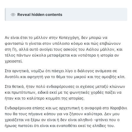
Reveal hidden contents
Αν είναι έτσι το μέλλον στην Κοπεγχάγη, δεν μπορώ να
φανταστώ τι γίνεται στον υπόλοιπο κόσμο και πώς επιβιώνουν
στη Γη, αλλά αυτό ανοίγει τους ασκούς του Αιόλου μάλλον, και
τέλος πάντων εύκολα μεταφέρεται και νοτιότερα η ιστορία αν
χρειαστεί.
Στα αρνητικά, νομίζω ότι πάσχει λίγο ο διάλογος ανάμεσα σε
Ανατόλι και αφηγητή για το θέμα του μικρού και της αμοιβής κλπ.
Στα θετικά, ήταν πολύ ενδιαφέρουσες οι σχέσεις μεταξύ κλώνων
και πρωτότυπων, ειδικά εκεί με τις φωνητικές χορδές παίζει να
ήταν και το καλύτερο κομμάτι της ιστορίας.
Ενδιαφέρουσα επίσης και ως αρχετυπική η αναφορά στο Καραβάνι
που θα τους πήγαινε κάπου για να ζήσουν καλύτερα. Δεν μου
χρειάζεται να ξέρω αν είναι ή δεν είναι αληθινό -φτάνει που ο
ήρωας πιστεύει ότι είναι και εναποθέτει εκεί τις ελπίδες του.