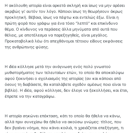
Η ακόλουθη ιστορία είναι αρκετά σκληρή και ίσως να μην αρέσει
ακριβώς γι' αυτόν τον λόγο. Κάποιοι ίσως τη θεωρήσουν άκρως
προκλητική. Βέβαια, ίσως να πέφτω και εντελώς έξω. Είναι η
πρώτη φορά που γράφω για ένα τόσο "λεπτό" και επικίνδυνο
θέμα. Ο κίνδυνος να περάσεις άλλα μηνύματα από αυτά που
θέλεις, με αποτέλεσμα να παρεξηγηθείς, είναι μεγάλος.
Προκαταβολικά λέω ότι απεχθάνομαι τέτοιου είδους εκφάνσεις
της ανθρώπινης φύσης.
Η ιδέα κόλλησε μετά την ανάγνωση ενός πολύ γνωστού
μυθιστορήματος των τελευταίων ετών, το οποίο θα αποκαλύψω
αφού ξεκινήσει ο σχολιασμός της ιστορίας (αν και κάποιοι από
όσους τη διαβάσετε, θα καταλάβετε σχεδόν αμέσως ποιο είναι το
βιβλίο). Η ιδέα, αφού κόλλησε, δεν έλεγε να ξεκολλήσει, και έτσι,
έπρεπε να την καταγράψω.
Η ιστορία σηκώνει επέκταση, κάτι το οποίο θα ήθελα να κάνω,
αλλά πριν συνεχίσω θα ήθελα να ακούσω γνώμες: τίτλος, που
δεν βγαίνει νόημα, που κάνει κοιλιά, τι χρειάζεται επεξήγηση, τι