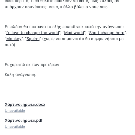
είναι περιττό, τι θα θέλατε επιπλέον να δείτε, πως κυλάει, αν
υπάρχουν ασυνέπειες, και ό,τι άλλο βάλει ο νους σας.
Επιπλέον θα πρότεινα το εξής soundtrack κατά την ανάγνωση:
"
I'd love to change the world
", "
Mad world
", "
Short change hero
",
"
Monkey
", "
Squirm
" (χωρίς να σημαίνει ότι θα συμφωνήσετε με
αυτά).
Ευχαριστώ εκ των προτέρων.
Καλή ανάγνωση.
Χάρτινοι ήρωες.docx
Unavailable
Χάρτινοι ήρωες.pdf
Unavailable