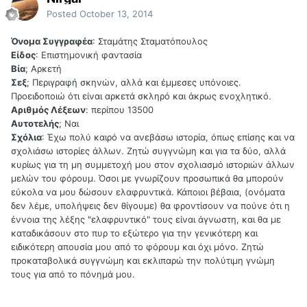
Posted
October 13, 2014
Όνομα Συγγραφέα
: Σταμάτης Σταματόπουλος
Είδος
: Επιστημονική φαντασία
Βία
; Αρκετή
Σεξ
; Περιγραφή σκηνών, αλλά και έμμεσες υπόνοιες.
Προειδοποιώ ότι είναι αρκετά σκληρό και άκρως ενοχλητικό.
Αριθμός Λέξεων
: περίπου 13500
Αυτοτελής
; Ναι
Σχόλια
: Έχω πολύ καιρό να ανεβάσω ιστορία, όπως επίσης και να
σχολιάσω ιστορίες άλλων. Ζητώ συγγνώμη και για τα δύο, αλλά
κυρίως για τη μη συμμετοχή μου στον σχολιασμό ιστοριών άλλων
μελών του φόρουμ. Όσοι με γνωρίζουν προσωπικά θα μπορούν
εύκολα να μου δώσουν ελαφρυντικά. Κάποιοι βέβαια, (ονόματα
δεν λέμε, υπολήψεις δεν θίγουμε) θα φροντίσουν να πούνε ότι η
έννοια της λέξης "ελαφρυντικό" τους είναι άγνωστη, και θα με
καταδικάσουν στο πυρ το εξώτερο για την γενικότερη και
ειδικότερη απουσία μου από το φόρουμ και όχι μόνο. Ζητώ
προκαταβολικά συγγνώμη και εκλιπαρώ την πολύτιμη γνώμη
τους για από το πόνημά μου.