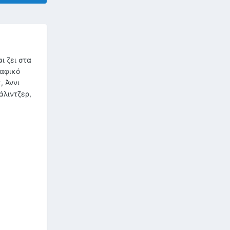
ι ζει στα
ραφικό
, Άννι
άλιντζερ,