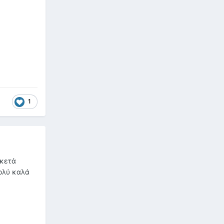
1
ρκετά
πολύ καλά