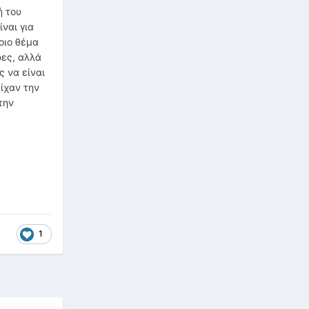
ή του
ναι για
οιο θέμα
ρες, αλλά
ς να είναι
ίχαν την
την
1