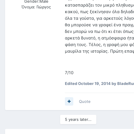
Gender:
Male
κατασπαράζει τον μικρό πληθυσμό
Όνομα:
Γιώργος
κακού, πως ξεκίνησαν όλα δηλαδή,
όλα τα γούστα, για αρκετούς λόγ
θα μπορούσε να γραφεί ένα πραγμ
δεν μπορώ να πω ότι κι έτσι όπως
αρκετά δυνατό, η ατμόσφαιρα ήτα
φάση τους. Τέλος, η γραφή μου φ
μαυρίλα της ιστορίας. Πρώτη επαφ
7/10
Edited
October 19, 2014
by BladeRu
Quote
5 years later...