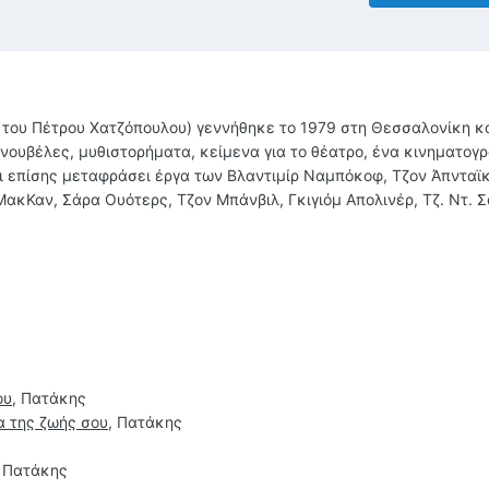
του Πέτρου Χατζόπουλου) γεννήθηκε το 1979 στη Θεσσαλονίκη κα
 νουβέλες, μυθιστορήματα, κείμενα για το θέατρο, ένα κινηματογ
χει επίσης μεταφράσει έργα των Βλαντιμίρ Ναμπόκοφ, Τζον Άπνταϊκ
ακΚαν, Σάρα Ουότερς, Τζον Μπάνβιλ, Γκιγιόμ Απολινέρ, Τζ. Ντ. Σ
ου
, Πατάκης
α της ζωής σου
, Πατάκης
, Πατάκης