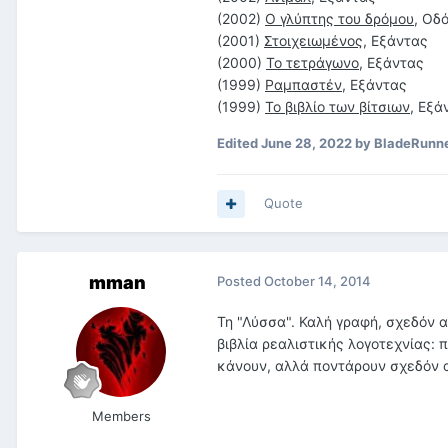
(2002)
Ο γλύπτης του δρόμου
, Οδ
(2001)
Στοιχειωμένος
, Εξάντας
(2000)
Το τετράγωνο
, Εξάντας
(1999)
Ραμπαστέν
, Εξάντας
(1999)
Το βιβλίο των βίτσιων
, Εξά
Edited
June 28, 2022
by BladeRunn
Quote
mman
Posted
October 14, 2014
Τη "Λύσσα". Καλή γραφή, σχεδόν
βιβλία ρεαλιστικής λογοτεχνίας: 
κάνουν, αλλά ποντάρουν σχεδόν α
Members