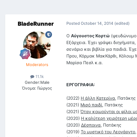
BladeRunner
Posted
October 14, 2014
(edited)
Ο
Αύγουστος Κορτώ
(ψευδώνυμο 
Εξάρχεια. Έχει γράψει διηγήματα,
σενάριο και βιβλία για παιδιά. Έ
Πρου, Κόρμακ ΜακΚάρθι, Κόλουμ Μ
Μαρίσα Πεσλ κ.α.
Moderators
11.1k
Gender:
Male
ΕΡΓΟΓΡΑΦΙΑ:
Όνομα:
Γιώργος
(2022)
Η άλλη Κατερίνα
, Πατάκης
(2021)
Μισό παιδί
, Πατάκης
(2021)
Όταν κοιμούνται οι φίλοι μ
(2020)
Η καλύτερη χειρότερη μέρ
(2020)
Δέσποινα
, Πατάκης
(2019)
Το μυστικό του Λεονάρντο