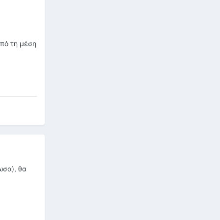
από τη μέση
ωσα), θα