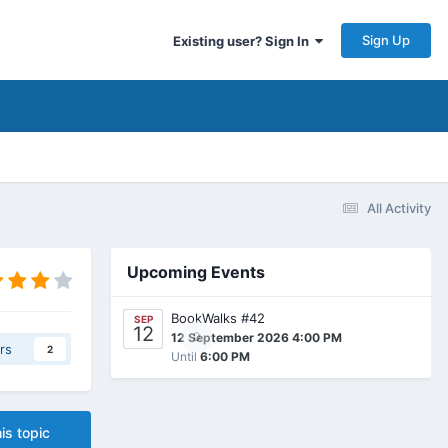
Sign Up
Existing user? Sign In
All Activity
Upcoming Events
BookWalks #42
SEP
12
0
12 September 2026 4:00 PM
rs
2
Until
6:00 PM
is topic