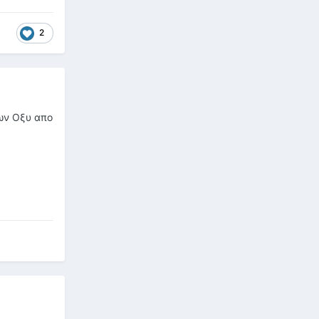
2
εων Οξυ απο