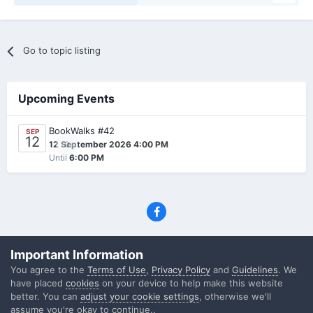
Go to topic listing
Upcoming Events
BookWalks #42
SEP
12
0
12 September 2026 4:00 PM
Until
6:00 PM
Privacy Policy
Contact Us
Cookies
Important Information
(C) SFF.gr, All rights reserved
You agree to the
Terms of Use
,
Privacy Policy
and
Guidelines
. We
Powered by Invision Community
have placed
cookies
on your device to help make this website
better. You can
adjust your cookie settings
, otherwise we'll
assume you're okay to continue..