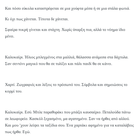
Και πόσο εύκολα καταστρέφεται σε μια χούφτα μέσα ή σε μια στάλα φωτιά.
Κι όχι πως χάνεται. Τίποτα δε χάνεται.
Σφαίρα πικρή γίνεται και στάχτη. Χωρίς ύπαρξη πια, αλλά το νόημα ίδιο
μένει.
Καλοκαίρι. Ήλιος μπλεγμένος στα μαλλιά, θάλασσα ανάμεσα στα δάχτυλα.
Σαν σεντόνι μαγικό που θα σε τυλίξει και πάλι παιδί θα σε κάνει.
Χαρτί. Ζωγραφιές και λέξεις το πρόσωπό του. Σύμβολα και σημειώσεις το
κορμί του.
Καλοκαίρι. Εσύ. Μπλε παραθυράκι που μπάζει καυσαέριο. Πεταλούδα πάνω
σε λεωφορείο. Κασκόλ ξεχασμένο, μα αγαπημένο. Σαν να ήρθες από αλλού.
Και μου ‘χουν λείψει τα ταξίδια σου. Ένα χαρτάκι αφημένο για να καταλάβεις
πως ήρθα. Εγώ.