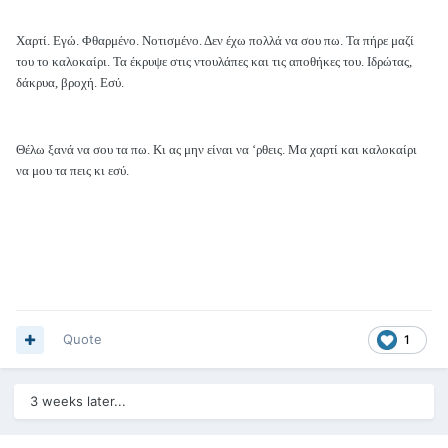
Χαρτί. Εγώ. Φθαρμένο. Νοτισμένο. Δεν έχω πολλά να σου πω. Τα πήρε μαζί
του το καλοκαίρι. Τα έκρυψε στις ντουλάπες και τις αποθήκες του. Ιδρώτας,
δάκρυα, βροχή. Εσύ.
Θέλω ξανά να σου τα πω. Κι ας μην είναι να ‘ρθεις. Μα χαρτί και καλοκαίρι
να μου τα πεις κι εσύ.
Quote
1
3 weeks later...