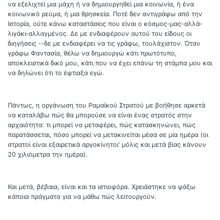
να εξελιχτεί μια μάχη ή να δημιουργηθεί μια κοινωνία, ή ένα
κοινωνικό ρεύμα, ή μια θρησκεία. Ποτέ δεν αντιγράφω από την
Ιστορία, ούτε κάνω καταστάσεις που είναι ο κόσμος-μας-αλλά-
λιγάκι-αλλαγμένος. Δε με ενδιαφέρουν αυτού του είδους οι
διηγήσεις --δε με ενδιαφέρει να τις γράφω, τουλάχιστον. Όταν
γράφω Φαντασία, θέλω να δημιουργώ κάτι πρωτότυπο,
αποκλειστικά δικό μου, κάτι που να έχει επάνω τη στάμπα μου και
να δηλώνει ότι το έφτιαξα εγώ.
Πάντως, η οργάνωση του Ραμαϊκού Στρατού με βοήθησε αρκετά
να καταλάβω πώς θα μπορούσε να είναι ένας στρατός στην
αρχαιότητα: τι μπορεί να μεταφέρει, πώς κατασκηνώνει, πώς
παρατάσσεται, πόσο μπορεί να μετακινείται μέσα σε μία ημέρα (οι
στρατοί είναι εξαιρετικά αργοκίνητοι' μόλις και μετά βίας κάνουν
20 χιλιόμετρα την ημέρα).
Και μετά, βέβαια, είναι και τα ιστιοφόρα. Χρειάστηκε να ψάξω
κάποια πράγματα για να μάθω πώς λειτουργούν.