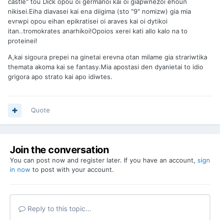
castle" tou Dick opou oi germanoi kai oi giapwnezoi ehoun
nikisei.Eiha diavasei kai ena diigima (sto "9" nomizw) gia mia
evrwpi opou eihan epikratisei oi araves kai oi dytikoi
itan..tromokrates anarhikoi!Opoios xerei kati allo kalo na to
proteinei!
A,kai sigoura prepei na ginetai erevna otan milame gia strariwtika
themata akoma kai se fantasy.Mia apostasi den dyanietai to idio
grigora apo strato kai apo idiwtes.
Quote
Join the conversation
You can post now and register later. If you have an account,
sign
in now
to post with your account.
Reply to this topic...