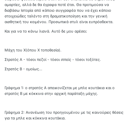
αμαρτίες, αλλά δε θα έγραφα ποτέ έτσι. Θα προτιμούσα να
διαβάσω Ιστορία από κάποιο συγγραφέα που να έχει κάποιο
στοιχειώδες ταλέντο στη δραματικοποίηση και την γενική
αισθητική του κειμένου. Προσωπικά στυλ είναι ευπρόσδεκτα.
Και για να το κάνω λιανά. Αυτό δε μου αρέσει:
Μάχη του Χ(όπου Χ τοποθεσία).
Στρατός Α - τόσοι πεζοί - τόσοι ιππείς - τόσοι τοξότες.
Στρατός Β - ομοίως...
Γράφημα 1: ο στρατός Α απεικονίζεται με μπλε κουτάκια και ο
στρατός Β με κόκκινα στην αρχική παράταξη μάχης.
Γράφημα 2: Ανανέωση του προηγουμένου με τις καινούριες θέσεις
για τα μπλε και κόκκινα κουτάκια.