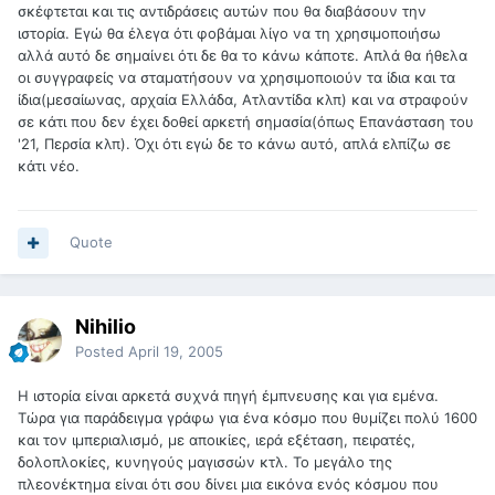
σκέφτεται και τις αντιδράσεις αυτών που θα διαβάσουν την
ιστορία. Εγώ θα έλεγα ότι φοβάμαι λίγο να τη χρησιμοποιήσω
αλλά αυτό δε σημαίνει ότι δε θα το κάνω κάποτε. Απλά θα ήθελα
οι συγγραφείς να σταματήσουν να χρησιμοποιούν τα ίδια και τα
ίδια(μεσαίωνας, αρχαία Ελλάδα, Ατλαντίδα κλπ) και να στραφούν
σε κάτι που δεν έχει δοθεί αρκετή σημασία(όπως Επανάσταση του
'21, Περσία κλπ). Όχι ότι εγώ δε το κάνω αυτό, απλά ελπίζω σε
κάτι νέο.
Quote
Nihilio
Posted
April 19, 2005
H ιστορία είναι αρκετά συχνά πηγή έμπνευσης και για εμένα.
Τώρα για παράδειγμα γράφω για ένα κόσμο που θυμίζει πολύ 1600
και τον ιμπεριαλισμό, με αποικίες, ιερά εξέταση, πειρατές,
δολοπλοκίες, κυνηγούς μαγισσών κτλ. Το μεγάλο της
πλεονέκτημα είναι ότι σου δίνει μια εικόνα ενός κόσμου που