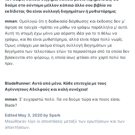
δούμε στο σύντομο μέλλον κάποιο άλλο σου βιβλίο να
εκδίδεται; Θα είναι συλλογή διηγημάτων ή μυθιστόρημα;
mman
: Ομολογώ ότι η διαδικασία διόρθωσης και έκδοσης δεν μ’
άφησε σε ησυχία –πρέπει να μάθω να γράφω παράλληλα μ’ αυτό.
Αυτή τη στιγμή έχω μόνο μια αόριστη ιδέα για το τι θέλω να
γράψω, και θα είναι μυθιστόρημα, αλλά είναι πάρα πολύ νωρίς.
Όμως υπάρχει μια ακόμα έτοιμη συλλογή διηγημάτων με
διηγήματα των τελευταίων ετών τα περισσότερα από τα οποία δεν
βρίσκονται στο φόρουμ, η οποία ίσως φτάσει στο χαρτί πολύ πιο
πριν.
BladeRunner:
Αυτά από μένα. Κάθε επιτυχία με τους
Αγέννητους Αδελφούς και καλή συνέχεια!
mman
: Σ’ ευχαριστώ πολύ. Για να δούμε τώρα και ποιος είσαι.
Blade?
Edited
May 3, 2020
by Spark
Μειώθηκαν λίγο οι αποστάσεις μεταξύ των ερωτήσεων και των
απαντήσεων.