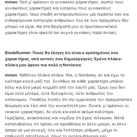
mman
: Γιατί μ’ αρέσουν οι γυναικείοι χαρακτήρες, αγαπώ τους
γυναικείους χαρακτήρες και λατρεύω τους γυναικείους
χαρακτήρες. Ίσως επειδή αντιπροσωπεύουν μια τεράστια όσο και
ενδιαφέρουσα κατηγορία ανθρώπων που εκ των πραγμάτων δεν
μπορώ να είμαι. Και στα διηγήματά μου οι πρωταγωνιστικοί
χαρακτήρες είναι αρκετά πιο συχνά γυναίκες παρά άντρες.
BladeRunner:
Ποιος θα έλεγες ότι είναι ο αγαπημένος σου
χαρακτήρας, από αυτούς που δημιούργησες; Εμένα πλάκα-
πλάκα μου άρεσε πιο πολύ η Νατάσσα.
mman
: Καθόλου πλάκα-πλάκα. Ναι, η Νατάσσα, αν και έχω τα
λιγότερα κοινά μαζί της. Συνήθως σε κάθε χαρακτήρα μπαίνει
έστω και ένα μικρό κομμάτι από τον εαυτό μας. Όμως εγώ δεν
είμαι ούτε μητέρα, ούτε δολοφόνος, ούτε άνθρωπος του
υπόκοσμου. Υποθέτω λοιπόν ότι της εμφύσησα την πραγματιστική
θεώρηση και λίγη από την κυνικότητά μου. Γενικά, μ’ αρέσουν οι
«κακοί» χαρακτήρες. Αν είναι και καλοί ακόμα καλύτερα.
Γκριζάρεις, ανακατεύεις και νομίζεις ότι έχεις τελειώσει. Μετά
καταλαβαίνεις ότι πρέπει να προσθέσεις κι άλλο μαύρο, κι άλλο
άσπρο σε μια συνεχή, όλο και λεπτότερη ρύθμιση, μέχρι το
επιθυμητό αποτέλεσμα, όπως το αντιλαμβάνεσαι εσύ