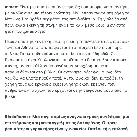
mman
: Είναι μια από τις σπάνιες φορές που μπορώ να απαντήσω
με ακρίβεια σε μια τέτοια ερώτηση. Ναι, έπεσα πάνω στη ρήση του
Ντόκινς ένα βράδυ σερφάροντας στο διαδίκτυο. Τη γνώριζα από
πριν, αλλά εκείνη τη στιγμή έγινε το κλικ μέσα μου:
Κι αν αυτό
ήταν πραγματικότητα;
Πέραν από την κεντρική ιδέα, η δράση τοποθετείται σε μια αύριο-
το-πρωί Αθήνα, οπότε τα φανταστικά στοιχεία δεν είναι παρά
πολλά. Τα αυτοοδηγούμενα αυτοκίνητα είναι ήδη εδώ. Οι
Ενσωματωμένοι Υπολογιστές υποθέτω ότι θα υπάρξουν κάποια
στιγμή, αν και μάλλον θα αργήσουν σε σχέση με πότε
παρουσιάζονται στο βιβλίο. Οι αγέννητοι αδελφοί, όμως, δεν
νομίζω να υλοποιηθούν ποτέ. Αυτό, φυσικά, δεν εμποδίζει τη
χρήση τους ως εργαλείο εξερεύνησης όλων εκείνων των
ανθρώπινων πτυχών που έρχονται στην επιφάνεια μέσα από το
βιβλίο.
BladeRunner:
Μια παγκοσμίως αναγνωρισμένη συνθέτρια, μια
επιστήμονας και μια επαγγελματίας δολοφόνος. Οι τρεις
βασικότεροι χαρακτήρες είναι γυναικείοι. Γιατί αυτή η επιλογή;