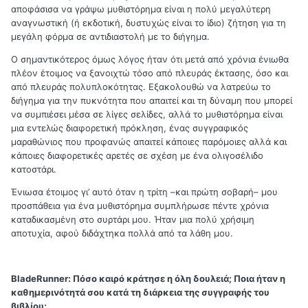
αποφάσισα να γράψω μυθιστόρημα είναι η πολύ μεγαλύτερη
αναγνωστική (ή εκδοτική, δυστυχώς είναι το ίδιο) ζήτηση για τη
μεγάλη φόρμα σε αντιδιαστολή με το διήγημα.
Ο σημαντικότερος όμως λόγος ήταν ότι μετά από χρόνια ένιωθα
πλέον έτοιμος να ξανοιχτώ τόσο από πλευράς έκτασης, όσο και
από πλευράς πολυπλοκότητας. Εξακολουθώ να λατρεύω το
διήγημα για την πυκνότητα που απαιτεί και τη δύναμη που μπορεί
να συμπιέσει μέσα σε λίγες σελίδες, αλλά το μυθιστόρημα είναι
μια εντελώς διαφορετική πρόκληση, ένας συγγραφικός
μαραθώνιος που προφανώς απαιτεί κάποιες παρόμοιες αλλά και
κάποιες διαφορετικές αρετές σε σχέση με ένα ολιγοσέλιδο
κατοστάρι.
Ένιωσα έτοιμος γι’ αυτό όταν η τρίτη –και πρώτη σοβαρή– μου
προσπάθεια για ένα μυθιστόρημα συμπλήρωσε πέντε χρόνια
καταδικασμένη στο συρτάρι μου. Ήταν μια πολύ χρήσιμη
αποτυχία, αφού διδάχτηκα πολλά από τα λάθη μου.
BladeRunner:
Πόσο καιρό κράτησε η όλη δουλειά; Ποια ήταν η
καθημερινότητά σου κατά τη διάρκεια της συγγραφής του
βιβλίου;