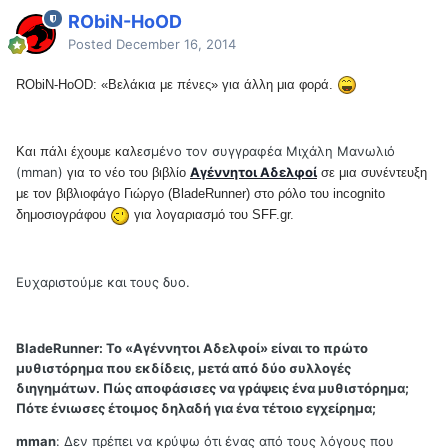
RObiN-HoOD
Posted
December 16, 2014
RObiN-HoOD: «Βελάκια με πένες» για άλλη μια φορά.
σμένο τον συγγραφέα Μιχάλη Μανωλιό
Και πάλι έχουμε καλε
(mman)
Αγέννητοι Αδελφοί
για το νέο του βιβλίο
σε μια συνέντευξη
με τον βιβλιοφάγο Γιώργο (BladeRunner) στο ρόλο του incognito
δημοσιογράφου
για λογαριασμό του SFF.gr
.
Ευχαριστούμε και τους δυο.
BladeRunner: Το «Αγέννητοι Αδελφοί» είναι το πρώτο
μυθιστόρημα που εκδίδεις, μετά από δύο συλλογές
διηγημάτων. Πώς αποφάσισες να γράψεις ένα μυθιστόρημα;
Πότε ένιωσες έτοιμος δηλαδή για ένα τέτοιο εγχείρημα;
mman
: Δεν πρέπει να κρύψω ότι ένας από τους λόγους που