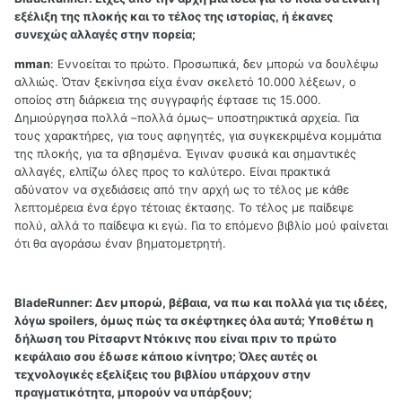
εξέλιξη της πλοκής και το τέλος της ιστορίας, ή έκανες
συνεχώς αλλαγές στην πορεία;
mman
: Εννοείται το πρώτο. Προσωπικά, δεν μπορώ να δουλέψω
αλλιώς. Όταν ξεκίνησα είχα έναν σκελετό 10.000 λέξεων, ο
οποίος στη διάρκεια της συγγραφής έφτασε τις 15.000.
Δημιούργησα πολλά –πολλά όμως– υποστηρικτικά αρχεία. Για
τους χαρακτήρες, για τους αφηγητές, για συγκεκριμένα κομμάτια
της πλοκής, για τα σβησμένα. Έγιναν φυσικά και σημαντικές
αλλαγές, ελπίζω όλες προς το καλύτερο. Είναι πρακτικά
αδύνατον να σχεδιάσεις από την αρχή ως το τέλος με κάθε
λεπτομέρεια ένα έργο τέτοιας έκτασης. Το τέλος με παίδεψε
πολύ, αλλά το παίδεψα κι εγώ. Για το επόμενο βιβλίο μού φαίνεται
ότι θα αγοράσω έναν βηματομετρητή.
BladeRunner:
Δεν μπορώ, βέβαια, να πω και πολλά για τις ιδέες,
λόγω spoilers, όμως πώς τα σκέφτηκες όλα αυτά; Υποθέτω η
δήλωση του Ρίτσαρντ Ντόκινς που είναι πριν το πρώτο
κεφάλαιο σου έδωσε κάποιο κίνητρο; Όλες αυτές οι
τεχνολογικές εξελίξεις του βιβλίου υπάρχουν στην
πραγματικότητα, μπορούν να υπάρξουν;