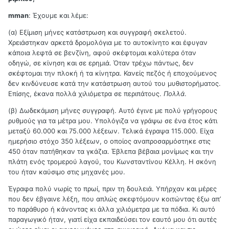
mman
: Έχουμε και λέμε:
(α) Εξίμιση μήνες κατάστρωση και συγγραφή σκελετού.
Χρειάστηκαν αρκετά δρομολόγια με το αυτοκίνητο και έφυγαν
κάποια λεφτά σε βενζίνη, αφού σκέφτομαι καλύτερα όταν
οδηγώ, σε κίνηση και σε ερημιά. Όταν τρέχω πάντως, δεν
σκέφτομαι την πλοκή ή τα κίνητρα. Κανείς πεζός ή εποχούμενος
δεν κινδύνευσε κατά την κατάστρωση αυτού του μυθιστορήματος.
Επίσης, έκανα πολλά χιλιόμετρα σε περιπάτους.
Πολλά
.
(β) Δωδεκάμιση μήνες συγγραφή. Αυτό έγινε με πολύ γρήγορους
ρυθμούς για τα μέτρα μου. Υπολόγιζα να γράψω σε ένα έτος κάτι
μεταξύ 60.000 και 75.000 λέξεων. Τελικά έγραψα 115.000. Είχα
ημερήσιο στόχο 350 λέξεων, ο οποίος αναπροσαρμόστηκε στις
450 όταν πατήθηκαν τα γκάζια. Έβλεπα βέβαια μονίμως και την
πλάτη ενός τρομερού λαγού, του Κωνσταντίνου Κέλλη. Η σκόνη
του ήταν καύσιμο στις μηχανές μου.
Έγραφα πολύ νωρίς το πρωί, πριν τη δουλειά. Υπήρχαν και μέρες
που δεν έβγαινε λέξη, που απλώς σκεφτόμουν κοιτώντας έξω απ’
το παράθυρο ή κάνοντας κι άλλα χιλιόμετρα με τα πόδια. Κι αυτό
παραγωγικό ήταν, γιατί είχα εκπαιδεύσει τον εαυτό μου ότι αυτές