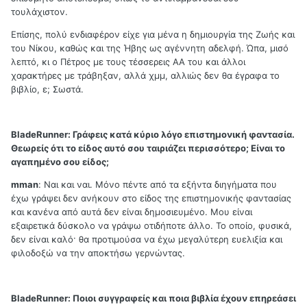
τουλάχιστον.
Επίσης, πολύ ενδιαφέρον είχε για μένα η δημιουργία της Ζωής και
του Νίκου, καθώς και της Ήβης ως αγέννητη αδελφή. Ώπα, μισό
λεπτό, κι ο Πέτρος με τους τέσσερεις ΑΑ του και άλλοι
χαρακτήρες με τράβηξαν, αλλά χμμ, αλλιώς δεν θα έγραφα το
βιβλίο, ε; Σωστά.
BladeRunner:
Γράφεις κατά κύριο λόγο επιστημονική φαντασία.
Θεωρείς ότι το είδος αυτό σου ταιριάζει περισσότερο; Είναι το
αγαπημένο σου είδος;
mman
: Ναι και ναι. Μόνο πέντε από τα εξήντα διηγήματα που
έχω γράψει δεν ανήκουν στο είδος της επιστημονικής φαντασίας
και κανένα από αυτά δεν είναι δημοσιευμένο. Μου είναι
εξαιρετικά δύσκολο να γράψω οτιδήποτε άλλο. Το οποίο, φυσικά,
δεν είναι καλό· θα προτιμούσα να έχω μεγαλύτερη ευελιξία και
φιλοδοξώ να την αποκτήσω γερνώντας.
BladeRunner:
Ποιοι συγγραφείς και ποια βιβλία έχουν επηρεάσει