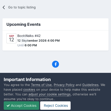
Go to topic listing
Upcoming Events
BookWalks #42
SEP
12
0
12 September 2026 4:00 PM
Until
6:00 PM
Privacy Policy
Contact Us
Cookies
Important Information
(C) SFF.gr, All rights reserved
You agree to the
Terms of Use
,
Privacy Policy
and
Guidelines
. We
Powered by Invision Community
have placed
cookies
on your device to help make this website
better. You can
adjust your cookie settings
, otherwise we'll
assume you're okay to continue..
Accept Cookies
Reject Cookies