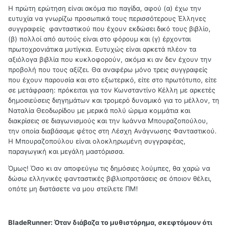
Η πρώτη ερώτηση είναι ακόμα πιο παγίδα, αφού (α) έχω την
ευτυχία να γνωρίζω προσωπικά τους περισσότερους Έλληνες
συγγραφείς φανταστικού που έχουν εκδώσει δικό τους βιβλίο,
(β) πολλοί από αυτούς είναι στο φόρουμ και (γ) έρχονται
πρωτοχρονιάτικα μυτίγκια. Ευτυχώς είναι αρκετά πλέον τα
αξιόλογα βιβλία που κυκλοφορούν, ακόμα κι αν δεν έχουν την
προβολή που τους αξίζει. Θα αναφέρω μόνο τρεις συγγραφείς
που έχουν παρουσία και στο εξωτερικό, είτε στο πρωτότυπο, είτε
σε μετάφραση: πρόκειται για τον Κωνσταντίνο Κέλλη με αρκετές
δημοσιεύσεις διηγημάτων και τρομερό δυναμικό για το μέλλον, τη
Ναταλία Θεοδωρίδου με μερικά πολύ ώριμα κομμάτια και
διακρίσεις σε διαγωνισμούς και την Ιωάννα Μπουραζοπούλου,
την οποία διαβάσαμε φέτος στη Λέσχη Ανάγνωσης Φανταστικού.
Η Μπουραζοπούλου είναι ολοκληρωμένη συγγραφέας,
παραγωγική και μεγάλη μαστόρισσα.
Όμως! Όσο κι αν αποφεύγω τις δημόσιες λούμπες, θα χαρώ να
δώσω ελληνικές φανταστικές βιβλιοπροτάσεις σε όποιον θέλει,
οπότε μη διστάσετε να μου στείλετε ΠΜ!
BladeRunner:
Όταν διάβαζα το μυθιστόρημα, σκεφτόμουν ότι