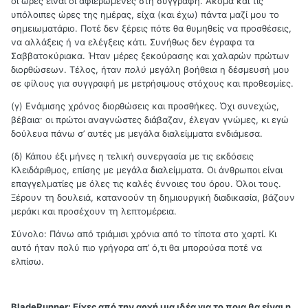
οι ώρες είναι οι αφιερωμένες στη συγγραφή. Ακόμα και τις
υπόλοιπες ώρες της ημέρας, είχα (και έχω) πάντα μαζί μου το
σημειωματάριο. Ποτέ δεν ξέρεις πότε θα θυμηθείς να προσθέσεις,
να αλλάξεις ή να ελέγξεις κάτι. Συνήθως δεν έγραφα τα
Σαββατοκύριακα. Ήταν μέρες ξεκούρασης και χαλαρών πρώτων
διορθώσεων. Τέλος, ήταν
πολύ
μεγάλη βοήθεια η δέσμευσή μου
σε φίλους για συγγραφή με μετρήσιμους στόχους και προθεσμίες.
(γ) Ενάμισης χρόνος διορθώσεις και προσθήκες. Όχι συνεχώς,
βέβαια· οι πρώτοι αναγνώστες διάβαζαν, έλεγαν γνώμες, κι εγώ
δούλευα πάνω σ’ αυτές με μεγάλα διαλείμματα ενδιάμεσα.
(δ) Κάπου έξι μήνες η τελική συνεργασία με τις εκδόσεις
Κλειδάριθμος, επίσης με μεγάλα διαλείμματα. Οι άνθρωποι είναι
επαγγελματίες με όλες τις καλές έννοιες του όρου. Όλοι τους.
Ξέρουν τη δουλειά, κατανοούν τη δημιουργική διαδικασία, βάζουν
μεράκι και προσέχουν τη λεπτομέρεια.
Σύνολο: Πάνω από τριάμισι χρόνια από το τίποτα στο χαρτί. Κι
αυτό ήταν πολύ πιο γρήγορα απ’ ό,τι θα μπορούσα ποτέ να
ελπίσω.
BladeRunner:
Είχες από την αρχή μια ιδέα για το ποια θα είναι η