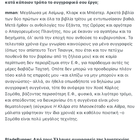
κατά κάποιον τρόπο το συγγραφικό σου έργο;
mman
: Μεγάλωσα με Ασίμωφ, Κλαρκ και Μπέστερ. Αρκετά βιβλία
των δύο πρώτων και όλα τα βιβλία τρίτου με εντυπωσίασαν βαθιά.
Μετά ήρθαν οι ανθολογίες του Εξάντα, της Ωρόρας και αργότερα
ο Απαγορευμένος Πλανήτης, που με έκαναν να αγαπήσω και τα
διηγήματα, όλ’ αυτά την εποχή που ανθούσε το κυβερνοπάνκ. Τα
τελευταία χρόνια έχω γνωρίσει καινούριους για μένα συγγραφείς
(όπως τον απίστευτο Τεντ Τσιανγκ, που έτσι και τον πετύχω
πουθενά θα τον βαρέσω από τη ζήλεια μου) και σε καμία
περίπτωση δεν περιορίζομαι στην Ε.Φ., για παράδειγμα αυτές τις
μέρες διαβάζω Ταχτσή. Οπότε δεν μπορώ να προσδιορίσω πλέον
τόσο καλά τις επιρροές μου –και ελπίζω να μην μπορούν και οι
αναγνώστες– αλλά, αν ήθελα οπωσδήποτε να δηλώσω μια
συγγραφική συγγένεια, τότε θα ανέφερα τον Χοσέ Κάρλος
Σομόθα, βάζοντας περισσότερη Ε.Φ., φυσικά, και λιγότερο τρόμο,
και σπεύδοντας να διευκρινίσω ότι η συγγένεια είναι μόνο
θεματολογική (σύγκρινε
Η Κλάρα στο Μισοσκόταδο
και
Αίθρα
, που
μάλιστα γράφτηκαν την ίδια χρονιά) και καθόλου ποιοτική –ο
Σομόθα είναι πολύ μεγάλος τεχνίτης.
BladeRunner:
Από τους Έλληνες συγγραφείς της λογοτεχνίας