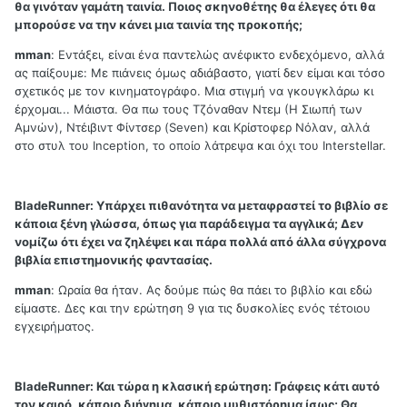
θα γινόταν γαμάτη ταινία. Ποιος σκηνοθέτης θα έλεγες ότι θα
μπορούσε να την κάνει μια ταινία της προκοπής;
mman
: Εντάξει, είναι ένα παντελώς ανέφικτο ενδεχόμενο, αλλά
ας παίξουμε: Με πιάνεις όμως αδιάβαστο, γιατί δεν είμαι και τόσο
σχετικός με τον κινηματογράφο. Μια στιγμή να γκουγκλάρω κι
έρχομαι... Μάιστα. Θα πω τους Τζόναθαν Ντεμ (Η Σιωπή των
Αμνών), Ντέιβιντ Φίντσερ (Seven) και Κρίστοφερ Νόλαν, αλλά
στο στυλ του Inception, το οποίο λάτρεψα και όχι του Interstellar.
BladeRunner:
Υπάρχει πιθανότητα να μεταφραστεί το βιβλίο σε
κάποια ξένη γλώσσα, όπως για παράδειγμα τα αγγλικά; Δεν
νομίζω ότι έχει να ζηλέψει και πάρα πολλά από άλλα σύγχρονα
βιβλία επιστημονικής φαντασίας.
mman
: Ωραία θα ήταν. Ας δούμε πώς θα πάει το βιβλίο και εδώ
είμαστε. Δες και την ερώτηση 9 για τις δυσκολίες ενός τέτοιου
εγχειρήματος.
BladeRunner:
Και τώρα η κλασική ερώτηση: Γράφεις κάτι αυτό
τον καιρό, κάποιο διήγημα, κάποιο μυθιστόρημα ίσως; Θα