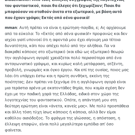
του φανταστικού, ποιοι θα έλεγες ότι ξεχωρίζουν; Ποιοι θα
μπορούσαν να σταθούν άνετα στο εξωτερικό, με βάση αυτά
που έχουν γράψει; Εκτός από σένα φυσικά!
mman
: Αυτή πρέπει να είναι η ερώτηση-παγίδα, ε; Ας αρχίσουμε
από τα εύκολα: Το «Εκτός από σένα φυσικά!» προφανώς και δεν
ισχύει γιατί υπονοεί ότι η αφεντιά μου έχει σίγουρη μια τέτοια
δυνατότητα, κάτι που απέχει πολύ από την αλήθεια. Για να
διακριθεί κάποιος στο εξωτερικό (και εδώ ως εξωτερικό θεωρώ
την αγγλόφωνη αγορά) χρειάζεται πολύ περισσότερα από ένα
ανταγωνιστικό γράψιμο, και κυρίως καλή μετάφραση, ατζέντη,
προβολή, γνωριμίες και όγκο έργου. Και επί της ουσίας, ποιος μας
λέει ότι υπάρχει έστω και η πρώτη συνθήκη, εκείνη της
ποιότητας; Δεν πρέπει να ξεχνάμε ότι η αγγλόφωνη αγορά είναι
μια τεράστια αρένα με εκατοντάδες θηρία, που καμία σχέση δεν
έχει με την παιδική χαρά της Ελλάδας, ειδικά στον χώρο της
λογοτεχνίας του φανταστικού. Οπότε, η απάντησή μου στη
δεύτερη ερώτηση είναι «άνετα, κανείς μας». Με πολύ προσπάθεια
και άλλη τόση τύχη ίσως κάποιος ή κάποια, αλλά δεν είμαι
καθόλου αισιόδοξος. Το φράγμα της γλώσσας, η απόσταση, η
έλλειψη επαφών, είναι πολύ μεγαλύτερα εμπόδια απ’ όσο
φαίνεται.