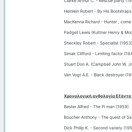
Clarke Arthur C. - Rescue party (1
Heinlein Robert - By His Bootstrap
MacKenna Richard - Hunter , come
Padget Lewis (Kuttner Henry & Moor
Sheckley Robert - Specialist (1953
Simak Clifford - Limiting factor (19
Stuart Don A. (Campbell John W. Jr.
Van Vogt A.E. - Black destroyer (1
Χρονολογική ανθολογία Εξάντα 
Bester Alfred - The Pi man (1959)
Boucher Anthony - The quest of Sa
Dick Philip K. - Second variety (19