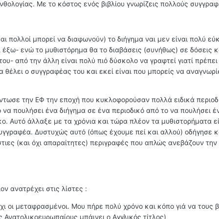
νθολογίας. Με το κόστος ενός βιβλίου γνωρίζεις πολλούς συγγραφ
αι πολλοί μπορεί να διαφωνούν) το διήγημα ναι μεν είναι πολύ εύ
κι έξω- ενώ το μυθιστόρημα θα το διαβάσεις (συνήθως) σε δόσεις κ
 του- από την άλλη είναι πολύ πιό δύσκολο να γραφτεί γιατί πρέπε
 θέλει ο συγγραφέας του και εκεί είναι που μπορείς να αναγνωρί
ύντωσε την ΕΦ την εποχή που κυκλοφορούσαν πολλά ειδικά περιοδ
 να πουλήσει ένα διήγημα σε ένα περιοδικό από το να πουλήσει έ
κο. Αυτό άλλαξε με τα χρόνια και τώρα πλέον τα μυθιστορήματα ε
υγγραφέα. Δυστυχώς αυτό (όπως έχουμε πεί και αλλού) οδήγησε κ
τιες (και όχι απαραίτητες) περιγραφές που απλώς ανεβάζουν την 
ον ανατρέχει στις λίστες :
 όχι οι μεταφρασμένοι. Μου πήρε πολύ χρόνο και κόπο γιά να τους 
υς Ανατολικοευρωπαίους μπάινει ο Αγγλικός τίτλος)