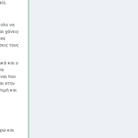
είς.
κολο να
αι χάνεις
ι σε
σεις τους
ικά και ο
να
ίναι που
αι στην
τιμή και
βρώ και