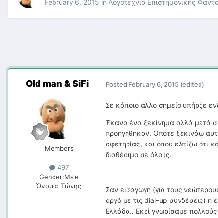
February 6, 2015
in
Λογοτεχνία Επιστημονικής Φαντ
Old man & SiFi
Posted
February 6, 2015
(edited)
Σε κάποιο άλλο σημείο υπήρξε εν
Έκανα ένα ξεκίνημα αλλά μετά σκ
προηγήθηκαν. Οπότε ξεκινάω αυτ
αφετηρίας, και όπου ελπίζω ότι κ
Members
διαθέσιμο σε όλους.
497
Gender:
Male
Όνομα:
Τώνης
Σαν εισαγωγή (γιά τους νεώτερους
αργό με τις dial–up συνδέσεις) η
Ελλάδα.. Εκεί γνωρίσαμε πολλούς