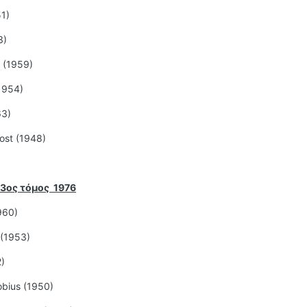
1)
3)
n (1959)
(1954)
63)
ost (1948)
3ος τόμος 1976
1960)
 (1953)
)
bius (1950)