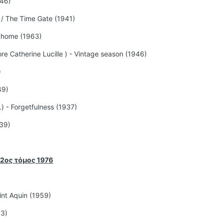
946)
s / The Time Gate (1941)
 home (1963)
e Catherine Lucille ) - Vintage season (1946)
)
49)
) - Forgetfulness (1937)
939)
2ος τόμος 1976
int Aquin (1959)
53)