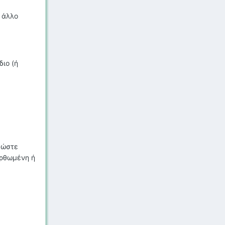
 άλλο
διο (ή
 ώστε
ορθωμένη ή