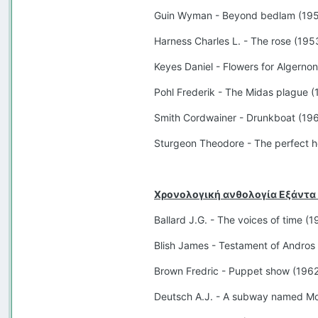
Guin Wyman - Beyond bedlam (195
Harness Charles L. - The rose (195
Keyes Daniel - Flowers for Algerno
Pohl Frederik - The Midas plague 
Smith Cordwainer - Drunkboat (19
Sturgeon Theodore - The perfect h
Χρονολογική ανθολογία Εξάντα 
Ballard J.G. - The voices of time (
Blish James - Testament of Andros
Brown Fredric - Puppet show (1962
Deutsch A.J. - A subway named Mo