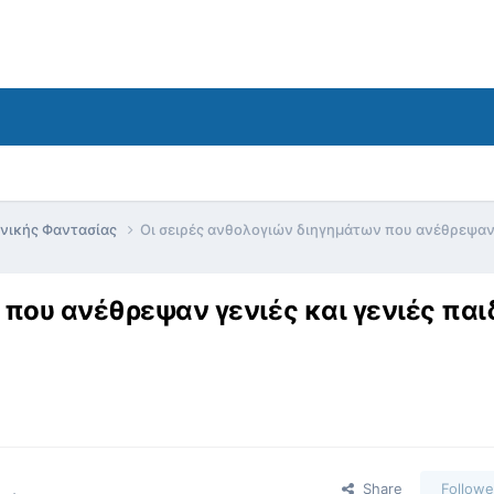
ονικής Φαντασίας
Οι σειρές ανθολογιών διηγημάτων που ανέθρεψαν γ
που ανέθρεψαν γενιές και γενιές πα
Share
Followe