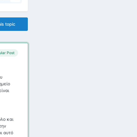
is topic
lar Post
ου
ημείο
είναι
ολο και
την
ι αυτό