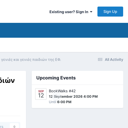
Sign Up
Existing user? Sign In
ενιές και γενιές παιδιών της ΕΦ.
All Activity
Upcoming Events
ιδιών
BookWalks #42
SEP
12
0
12 September 2026 4:00 PM
Until
6:00 PM
rs
0