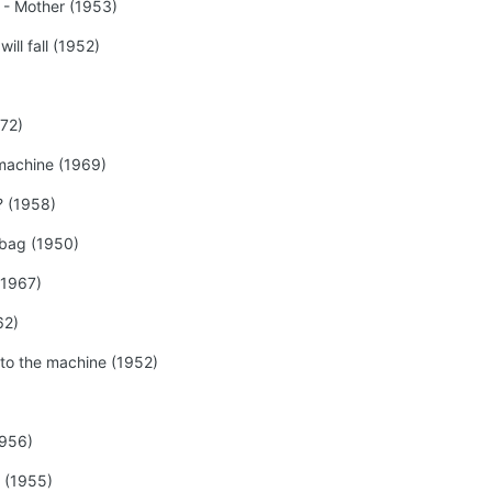
 - Mother (1953)
ill fall (1952)
972)
 machine (1969)
? (1958)
k bag (1950)
(1967)
62)
 to the machine (1952)
1956)
m (1955)